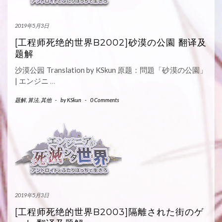
2019年5月3日
[工程师死绝的世界B2002]砂漠の公園 翻译及
题解
沙漠公园 Translation by KSkun 原题：問題「砂漠の公園」
| エンジニ
…
题解
,
算法
,
其他
-
by
KSkun
-
0 Comments
2019年5月3日
[工程师死绝的世界B2003]隔離された街のゲ