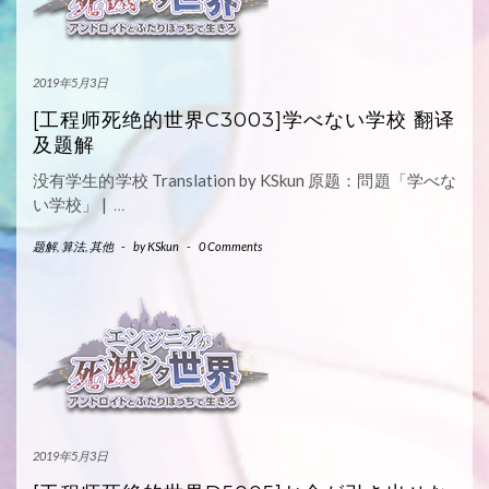
2019年5月3日
[工程师死绝的世界C3003]学べない学校 翻译
及题解
没有学生的学校 Translation by KSkun 原题：問題「学べな
い学校」 |
…
题解
,
算法
,
其他
-
by
KSkun
-
0 Comments
2019年5月3日