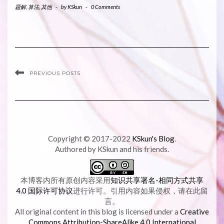
题解
,
算法
,
其他
-
by
KSkun
-
0 Comments
PREVIOUS POSTS
Copyright © 2017-2022
KSkun's Blog
.
Authored by KSkun and his friends.
本博客内所有原创内容采用
知识共享署名-相同方式共享
4.0 国际许可协议
进行许可。引用内容如果侵权，请在此留
言。
All original content in this blog is licensed under a
Creative
Commons Attribution-ShareAlike 4.0 International