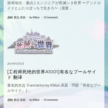
游戏地址：拠点 | エンジニアが死滅シタ世界 〜アンドロ
イドとふたりぼっちで生きろ〜（需要
…
题解
,
算法
,
其他
-
by
KSkun
-
0 Comments
2019年5月3日
[工程师死绝的世界A1001]有名なプールサイ
ド 翻译
著名的水边 Translation by KSkun 原题：問題「有名なプー
ルサイド」 |
…
题解
,
算法
,
其他
-
by
KSkun
-
0 Comments