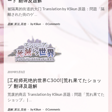
ート 翻译及题解
被隔离的街道的大门 Translation by KSkun 原题：問題「隔
離された街のゲ
…
题解
,
算法
,
其他
-
by
KSkun
-
0 Comments
2019年5月3日
[工程师死绝的世界C3001]荒れ果てたショッ
プ 翻译及题解
荒废的商店 Translation by KSkun 原题：問題「荒れ果てた
ショップ」 |
…
题解
,
算法
,
其他
-
by
KSkun
-
0 Comments