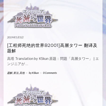
2019年5月3日
[工程师死绝的世界B2001]高層タワー 翻译及
题解
高塔 Translation by KSkun 原题：問題「高層タワー」 | エ
ンジニアが
…
题解
,
算法
,
其他
-
by
KSkun
-
0 Comments