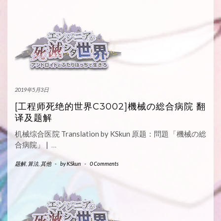
2019年5月3日
[工程师死绝的世界C3002]機械の総合病院 翻
译及题解
机械综合医院 Translation by KSkun 原题：問題「機械の総
合病院」 |
…
题解
,
算法
,
其他
-
by
KSkun
-
0 Comments