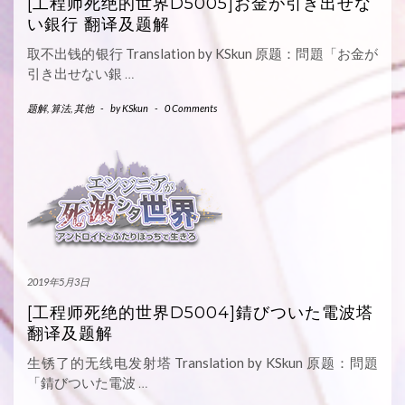
[工程师死绝的世界D5005]お金が引き出せな
い銀行 翻译及题解
取不出钱的银行 Translation by KSkun 原题：問題「お金が
引き出せない銀
…
题解
,
算法
,
其他
-
by
KSkun
-
0 Comments
2019年5月3日
[工程师死绝的世界D5004]錆びついた電波塔
翻译及题解
生锈了的无线电发射塔 Translation by KSkun 原题：問題
「錆びついた電波
…