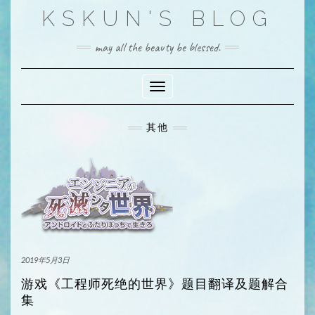
Skip
KSKUN'S BLOG
to
content
may all the beauty be blessed.
Toggle Navigation
其他
2019年5月3日
游戏《工程师死绝的世界》题目翻译及题解合
集