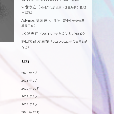
发表在《
W
可持久化线段树（含主席树）原理
》
与实现
Advinas
发表在《
【生物】高中生物选修三：
》
基因工程
LX
发表在《
》
2021~2022 年丢失博文的备份
静曰复命
发表在《
2021~2022 年丢失博文的
》
备份
归档
2023 年 4 月
2023 年 2 月
2022 年 10 月
2022 年 1 月
2021 年 2 月
2020 年 12 月