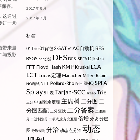
等保存。
2017 年 8 月
，这通过
2017 年 7 月
需要进一步
标签
值带来量
AC自动机
BFS
01背包
2-SAT
01Trie
A*
了与投影
DFS
BSGS
Dijkstra
DFS-SPFA
cdq分治
LCA
KMP
FFT
Hash
Floyd
Kruskal
LCT
Lucas定理
Manacher
Miller-Rabin
SPFA
Pollard-Rho
RMQ
NTT
NOI笔试
Prim
Splay
Tarjan-SCC
Trie
ST表
Treap
主席树
二分图
二
中国剩余定理
三分
二分答案
分图匹配
二分查找
二维差
倍增
分块
分层
分
二进制划分
二项式反演
交互题
动态
分治
图
动态点分治
分数规划