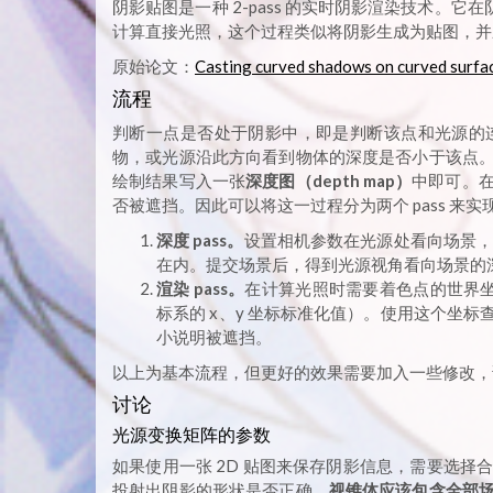
阴影贴图是一种 2-pass 的实时阴影渲染技术。它在
计算直接光照，这个过程类似将阴影生成为贴图，并应用
原始论文：
Casting curved shadows on curved surfa
流程
判断一点是否处于阴影中，即是判断该点和光源的
物，或光源沿此方向看到物体的深度是否小于该点
绘制结果写入一张
深度图（depth map）
中即可。
否被遮挡。因此可以将这一过程分为两个 pass 来实
深度 pass。
设置相机参数在光源处看向场景，re
在内。提交场景后，得到光源视角看向场景的深度
渲染 pass。
在计算光照时需要着色点的世界坐
标系的 x、y 坐标标准化值）。使用这个坐
小说明被遮挡。
以上为基本流程，但更好的效果需要加入一些修改，
讨论
光源变换矩阵的参数
如果使用一张 2D 贴图来保存阴影信息，需要选择
投射出阴影的形状是否正确。
视锥体应该包含全部