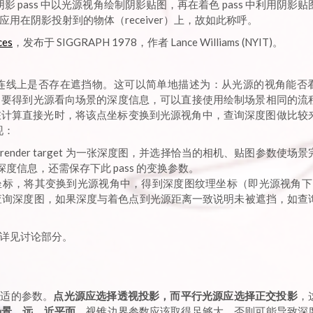
阴影 pass 中以光源视角绘制阴影贴图，再在着色 pass 中利用阴影
在阴影投射到的物体（receiver）上，故如此称呼。
ces
，发布于 SIGGRAPH 1978，作者 Lance Williams (NYIT)。
连线上是否存在遮挡物。这可以简单地描述为：从光源的视角能否
。要得到光源看向场景的深度信息，可以直接使用绘制场景相同的流
在计算直接光时，将该点坐标变换到光源视角中，查询深度图做比较
现：
nder target 为一张深度图，并选择恰当的相机、贴图参数使场
信息，还需保存下此 pass 的变换参数。
标，将其变换到光源视角中，得到深度图纹理坐标（即光源视角下 N
标查询深度图，如果深度与着色点到光源距离一致说明未被遮挡，如查
详见讨论部分。
合适的参数。
点光源应选择透视投影，而平行光源应选择正交投影
，
场景，远、近平面
、视锥边界参数应该取得足够大，否则可能导致深