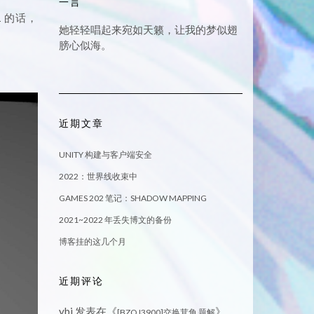
一言
1 的话，
她轻轻唱起来宛如天籁，让我的梦似翅
膀心似海。
近期文章
UNITY 构建与客户端安全
2022：世界线收束中
GAMES 202 笔记：SHADOW MAPPING
2021~2022 年丢失博文的备份
博客挂的这几个月
近期评论
ybj
发表在《
》
[BZOJ3900]交换茸角 题解