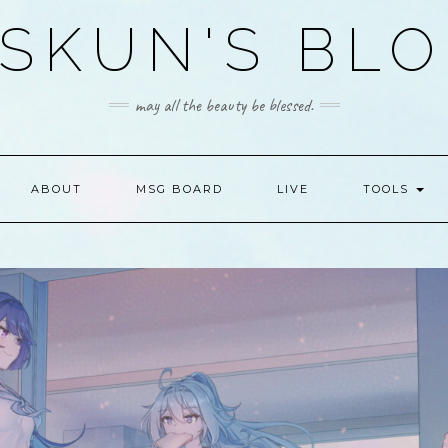
SKUN'S BL
may all the beauty be blessed.
ABOUT
MSG BOARD
LIVE
TOOLS