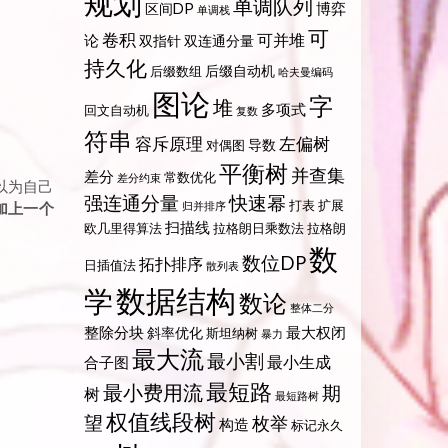
规划
单调队列
博弈
区间DP
单调栈
可
卷积
可并堆
论
双指针
双连通分量
持久化
后缀自动机
后缀数组
哈夫曼编码
图论
字
堆
多项式
回文自动机
复数
符串
容斥原理
左偏树
导数
对偶图
平衡树
并查集
差分
常数优化
差分约束
以为自己
强连通分量
快速幂
打表
扩展
加上一个
归并排序
扫描线
欧几里得算法
拉格朗日乘数法
拉格朗
数
数位DP
拓扑排序
日插值法
散列表
数据结构
学
数论
整体二分
整除分块
最大权闭
斜率优化
斯坦纳树
暴力
最大流
最小割
最小生成
合子图
最短路
最小费用流
期
树
最短路树
权值线段树
望
枚举
构造
标记永久