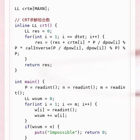
LL crtm[MAXN];

// CRT求解组合数
inline
 LL 
crt
()
{

    LL res = 
0
;

for
(
int
 i = 
1
; i <= dtot; i++) {

        res = (res + crtm[i] * P / dpow[i] % 
P * calInverse(P / dpow[i], dpow[i]) % P) % 
P;

    }

return
 res;

}

int
main
()
{

    P = readint(); n = readint(); m = readin
t();

    LL wsum = 
0
;

for
(
int
 i = 
1
; i <= m; i++) {

        w[i] = readint();

        wsum += w[i];

    }

if
(wsum > n) {

puts
(
"Impossible"
); 
return
0
;

    }
