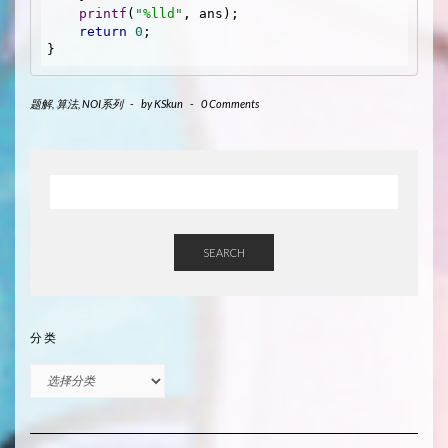
printf
(
"%lld"
, ans);

return
0
;

题解
,
算法
,
NOI系列
-
by
KSkun
-
0 Comments
SEARCH
分类
分
类