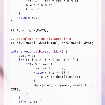
if
(k & 
1
) res = res * n % p;

        n = n * n % p;

        k >>= 
1
;

    }

return
 res;

}

LL P, n, m, w[MAXM];

// calculate prime divisors in x
LL divi[MAXN], dcnt[MAXN], dpow[MAXN], dtot;

inline
void
calDivisor
(LL x)
{

    dtot = 
0
;

for
(LL i = 
2
; i * i <= P; i++) {

if
(x % i == 
0
) {

            divi[++dtot] = i;

while
(x % i == 
0
) {

                x /= i; dcnt[dtot]++;

            }

            dpow[dtot] = fpow(i, dcnt[dtot], 
INF);

        }

    }

if
(x != 
1
) {
