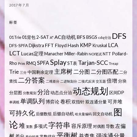
2017 年 7 月
标签
DFS
AC自动机
BFS
01背包
2-SAT
BSGS
01Trie
A*
cdq分治
LCA
KMP
FFT
Hash
Floyd
Dijkstra
Kruskal
DFS-SPFA
LCT
Lucas定理
Manacher
Miller-Rabin
Pollard-
NTT
NOI笔试
Splay
Tarjan-SCC
SPFA
Rho
RMQ
ST表
Prim
Treap
主席树
Trie
二分图
二分图匹配
中国剩余定理
二分
三分
二分答案
倍增
分块
查找
二维差分
二进制划分
二项式反演
交互题
动态规划
分治
分层图
动态点分治
区间DP
分数规划
单调队列
卷积
可并堆
博弈论
双指针
双连通分量
单调栈
图
可持久化
后缀自动机
后缀数组
回文自动机
哈夫曼编码
论
字符串
堆
容斥原理
左偏
多项式
导数
对偶图
复数
平衡树
强连通分量
树
并查集
差分
常数优化
差分约束