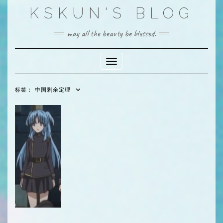
Skip
KSKUN'S BLOG
to
content
may all the beauty be blessed.
Toggle Navigation
标签：
中国剩余定理