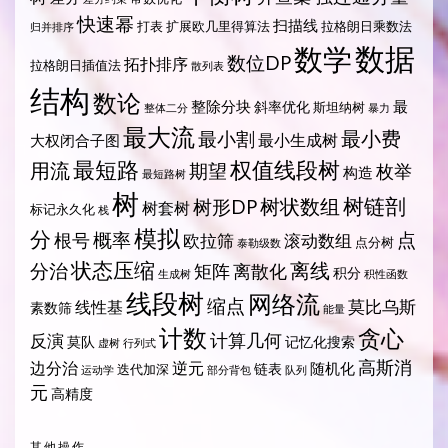
快速幂
扫描线
打表
扩展欧几里得算法
拉格朗日乘数法
归并排序
数据
数学
数位DP
拓扑排序
拉格朗日插值法
散列表
结构
数论
整除分块
最
斜率优化
斯坦纳树
整体二分
暴力
最大流
最小费
最小割
最小生成树
大权闭合子图
最短路
权值线段树
用流
期望
枚举
构造
最短路树
树
树状数组
树链剖
树形DP
树套树
标记永久化
栈
模拟
分
概率
点
根号
欧拉筛
滚动数组
点分树
泰勒级数
状态压缩
离线
分治
矩阵
离散化
积分
生成树
积性函数
线段树
网络流
缩点
莫比乌斯
线性基
素数筛
能量
计数
贪心
计算几何
反演
莫队
记忆化搜索
虚树
行列式
高斯消
边分治
逆元
随机化
链表
迭代加深
运动学
部分背包
队列
元
高精度
其他操作