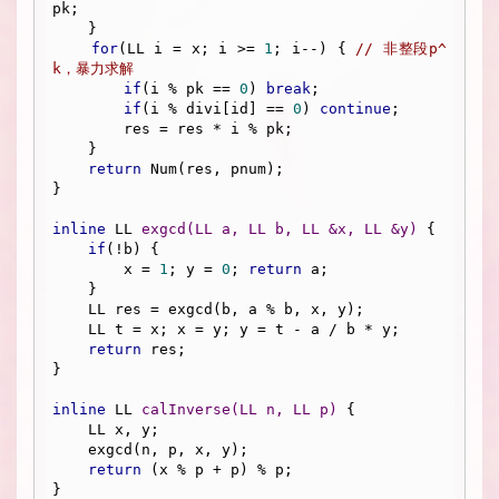
pk;

    }

for
(LL i = x; i >= 
1
; i--) { 
// 非整段p^
k，暴力求解
if
(i % pk == 
0
) 
break
;

if
(i % divi[id] == 
0
) 
continue
;

        res = res * i % pk;

    }

return
 Num(res, pnum);

}

inline
 LL 
exgcd
(LL a, LL b, LL &x, LL &y)
{

if
(!b) {

        x = 
1
; y = 
0
; 
return
 a;

    }

    LL res = exgcd(b, a % b, x, y);

    LL t = x; x = y; y = t - a / b * y;

return
 res;

}

inline
 LL 
calInverse
(LL n, LL p)
{

    LL x, y;

    exgcd(n, p, x, y);

return
 (x % p + p) % p;

}
