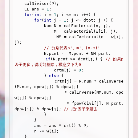
    calDivisor(P);

    LL ans = 
1
;

for
(
int
 i = 
1
; i <= m; i++) {

for
(
int
 j = 
1
; j <= dtot; j++) {

            Num N = calFactorial(n, j), 

                M = calFactorial(w[i], j), 

                NM = calFactorial(n - w[i], 
j);

// 分别代表n!、m!、(n-m)!
            N.pcnt -= M.pcnt + NM.pcnt;

if
(N.pcnt >= dcnt[j]) { 
// 如果p
因子更多，说明能整除，模意义下为0
                crtm[j] = 
0
;

            } 
else
 {

                crtm[j] = N.num * calInverse
(M.num, dpow[j]) % dpow[j] 

                    * calInverse(NM.num, dpo
w[j]) % dpow[j] 

                    * fpow(divi[j], N.pcnt, 
dpow[j]) % dpow[j]; 
// 把p因子乘进去
            }

        }

        ans = ans * crt() % P;

        n -= w[i];

    }
