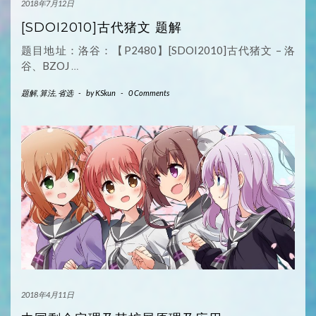
2018年7月12日
[SDOI2010]古代猪文 题解
题目地址：洛谷：【P2480】[SDOI2010]古代猪文 – 洛
谷、BZOJ
…
题解
,
算法
,
省选
-
by
KSkun
-
0 Comments
2018年4月11日