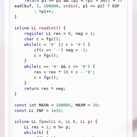
return
 p1 == p2 && (p2 = (p1 = buf) + fr
ead(buf, 
1
, 
100000
, 
stdin
), p1 == p2) ? EOF 

        : *p1++;

}

inline
 LL 
readint
()
{

register
 LL res = 
0
, neg = 
1
;

char
 c = fgc();

while
(c < 
'0'
 || c > 
'9'
) {

if
(c == 
'-'
) neg = 
-1
;

        c = fgc();

    }

while
(c >= 
'0'
 && c <= 
'9'
) {

        res = res * 
10
 + c - 
'0'
;

        c = fgc();

    }

return
 res * neg;

}

const
int
 MAXN = 
100005
, MAXM = 
10
const
 LL INF = 
1e15
;

inline
 LL 
fpow
(LL n, LL k, LL p)
{

    LL res = 
1
; n %= p;

while
(k) {
