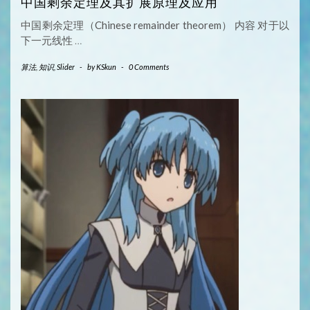
中国剩余定理及其扩展原理及应用
中国剩余定理（Chinese remainder theorem） 内容 对于以
下一元线性
…
算法
,
知识
,
Slider
-
by
KSkun
-
0 Comments