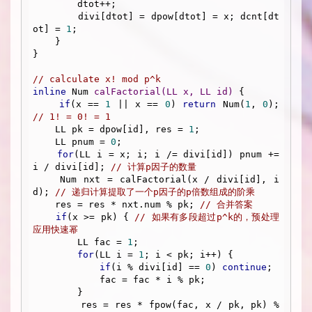
        dtot++; 

        divi[dtot] = dpow[dtot] = x; dcnt[dt
ot] = 
1
;

    }

}

// calculate x! mod p^k
inline
 Num 
calFactorial
(LL x, LL id)
{

if
(x == 
1
 || x == 
0
) 
return
 Num(
1
, 
0
); 
// 1! = 0! = 1
    LL pk = dpow[id], res = 
1
;

    LL pnum = 
0
;

for
(LL i = x; i; i /= divi[id]) pnum += 
i / divi[id]; 
// 计算p因子的数量
    Num nxt = calFactorial(x / divi[id], i
d); 
// 递归计算提取了一个p因子的p倍数组成的阶乘
    res = res * nxt.num % pk; 
// 合并答案
if
(x >= pk) { 
// 如果有多段超过p^k的，预处理
应用快速幂
        LL fac = 
1
;

for
(LL i = 
1
; i < pk; i++) {

if
(i % divi[id] == 
0
) 
continue
;

            fac = fac * i % pk;

        }

        res = res * fpow(fac, x / pk, pk) % 