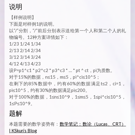
说明
【样例说明】
下面是对样例1的说明。
以“/”分割，“/”前后分别表示送给第一个人和第二个人的礼
物编号。12种方案详情如下：
1/23 1/24 1/34
2/13 2/14 2/34
3/12 3/14 3/24
4/12 4/13 4/23
设P=p1^c1 * p2^c2 * p3^c3 * … * pt ^ ct，pi为质数。
对于15%的数据，n≤15，m≤5，pi^ci≤10^5；
在剩下的85%数据中，约有60%的数据满足t≤2，ci=1，
pi≤10^5，约有30%的数据满足pi≤200。
对于100%的数据，1≤n≤10^9，1≤m≤5，1≤pi^ci≤10^5，
1≤P≤10^9。
题解
本题需要的数学姿势有：
数学笔记：数论（Lucas、CRT）
| KSkun’s Blog