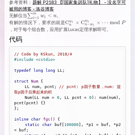
参考资料：
题解 P2183 【[国家集训队]礼物】 – 没名字可
被用的博客 – 洛谷博客
m
\sum_{i=1}^m
<
无解仅当
∑
。
w
n
i
=
1
i
w_i < n
w
\mathrm{C}_n^{w_1}
C
×
C
×
⋯
m
o
d
w
有解的情况下，要求的就是
2
P
1
−
n
w
n
1
\times
，对于每个组合数，应用扩展Lucas定理求解即可。
\mathrm{C}_{n-
代码
w_1}^{w_2} \times
\cdots \bmod P
// Code by KSkun, 2018/4
#
include
<cstdio>
typedef
long
long
 LL;

struct
Num
 {
    LL num, pcnt; 
// pcnt: p因子数量，num: 提
取p因子后乘起来的积
    Num(LL num = 
0
, LL pcnt = 
0
): num(num), 
pcnt(pcnt) {}

};

inline
char
fgc
()
{

static
char
 buf[
100000
], *p1 = buf, *p2 
= buf;
