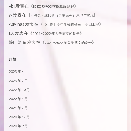
ybj
发表在《
》
[BZOJ3900]交换茸角 题解
发表在《
》
W
可持久化线段树（含主席树）原理与实现
Advinas
发表在《
》
【生物】高中生物选修三：基因工程
LX
发表在《
》
2021~2022 年丢失博文的备份
静曰复命
发表在《
》
2021~2022 年丢失博文的备份
归档
2023 年 4 月
2023 年 2 月
2022 年 10 月
2022 年 1 月
2021 年 2 月
2020 年 12 月
2020 年 9 月