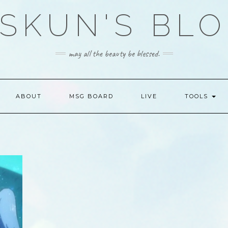
SKUN'S BL
may all the beauty be blessed.
ABOUT
MSG BOARD
LIVE
TOOLS