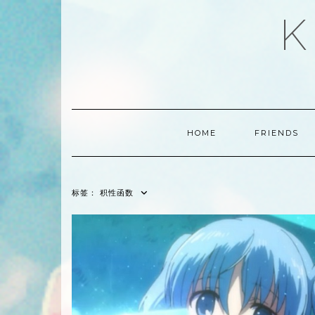
Skip
K
to
content
HOME
FRIENDS
标签：
积性函数