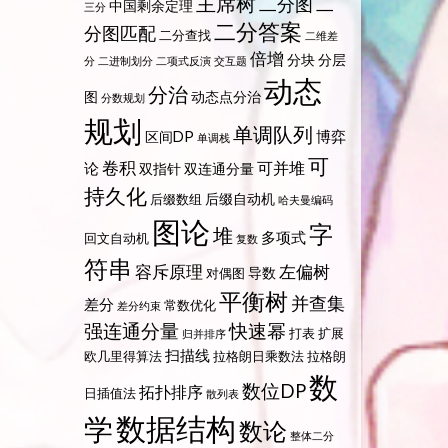
主席树
二分图
二
中国剩余定理
三分
二分答案
分图匹配
二分查找
二维差
倍增
分块
分层
分
二进制划分
二项式反演
交互题
动态
分治
图
动态点分治
分数规划
规划
单调队列
博弈
区间DP
单调栈
可
卷积
可并堆
论
双指针
双连通分量
持久化
后缀自动机
后缀数组
哈夫曼编码
图论
字
堆
多项式
回文自动机
复数
符串
容斥原理
左偏树
导数
对偶图
平衡树
并查集
差分
常数优化
差分约束
强连通分量
快速幂
打表
扩展
归并排序
扫描线
欧几里得算法
拉格朗日乘数法
拉格朗
数
数位DP
拓扑排序
日插值法
散列表
数据结构
学
数论
整体二分