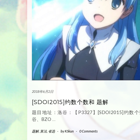
2018年6月2日
[SDOI2015]约数个数和 题解
题目地址：洛谷：【P3327】[SDOI2015]约数个
谷、BZO
…
题解
,
算法
,
省选
-
by
KSkun
-
0 Comments