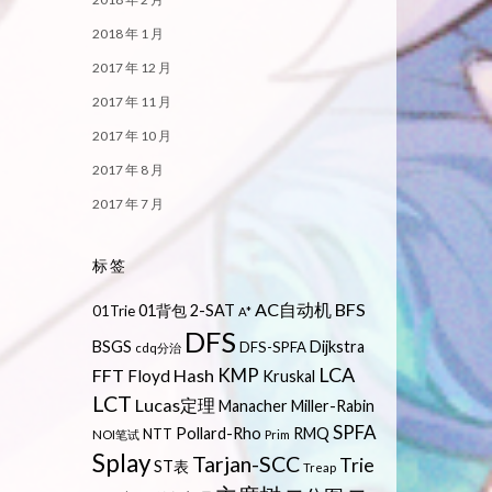
2018 年 1 月
2017 年 12 月
2017 年 11 月
2017 年 10 月
2017 年 8 月
2017 年 7 月
标签
AC自动机
BFS
01背包
2-SAT
01Trie
A*
DFS
BSGS
Dijkstra
DFS-SPFA
cdq分治
LCA
KMP
FFT
Hash
Floyd
Kruskal
LCT
Lucas定理
Manacher
Miller-Rabin
SPFA
Pollard-Rho
RMQ
NTT
NOI笔试
Prim
Splay
Tarjan-SCC
Trie
ST表
Treap