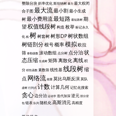
整除分块
最大权闭
斜率优化
斯坦纳树
暴力
最大流
最小割
最小生成
合子图
最短路
最小费用流
期
树
最短路树
权值线段树
望
枚举
构造
标记永久
树
树状数组
树形DP
树套树
化
栈
模拟
树链剖分
概率
根号
欧拉
状
点分治
筛
滚动数组
点分树
泰勒级数
态压缩
离线
矩阵
离散化
积
生成树
线段树
缩
线性基
分
素数筛
积性函数
网络流
点
莫比乌斯反演
莫队
能量
计数
计算几何
记忆化搜索
虚树
行列式
贪心
边分治
逆元
迭代加深
运动学
部分背
高斯消元
随机化
链表
高精度
包
队列