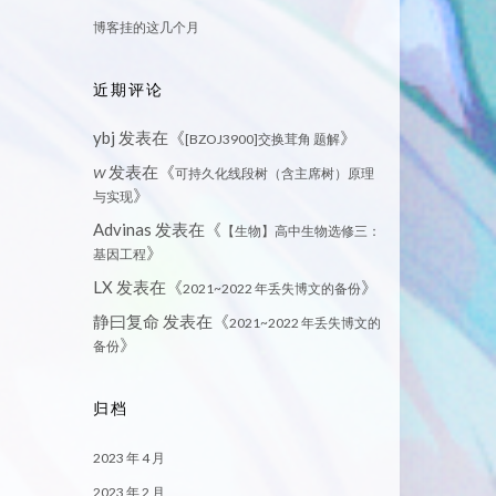
博客挂的这几个月
近期评论
ybj
发表在《
》
[BZOJ3900]交换茸角 题解
发表在《
W
可持久化线段树（含主席树）原理
》
与实现
Advinas
发表在《
【生物】高中生物选修三：
》
基因工程
LX
发表在《
》
2021~2022 年丢失博文的备份
静曰复命
发表在《
2021~2022 年丢失博文的
》
备份
归档
2023 年 4 月
2023 年 2 月