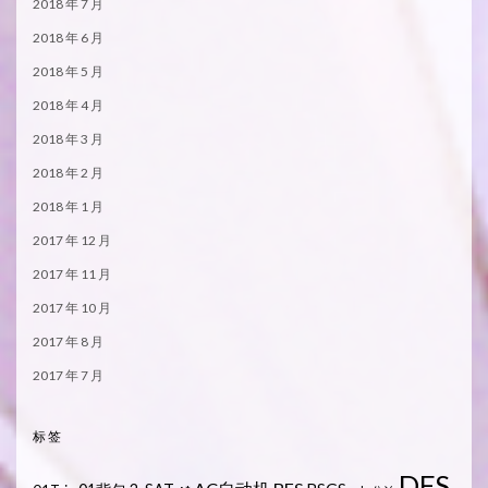
2018 年 7 月
2018 年 6 月
2018 年 5 月
2018 年 4 月
2018 年 3 月
2018 年 2 月
2018 年 1 月
2017 年 12 月
2017 年 11 月
2017 年 10 月
2017 年 8 月
2017 年 7 月
标签
DFS