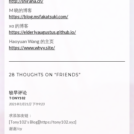
http://shiraha.cn/
M 晓的博客
https://blog.msfakatsuki.com/
xα 的博客
https://elderlyaugustus.github.io/
Haoyuan Wang 的主页
https://www.whyy.site/
28 THOUGHTS ON “FRIENDS”
评
较早评论
论
TONY102
导
2021年3月21日 下午9:23
航
求添加友链：
[Tony102’s Blog][https://tony102.xyz]
谢谢/cy