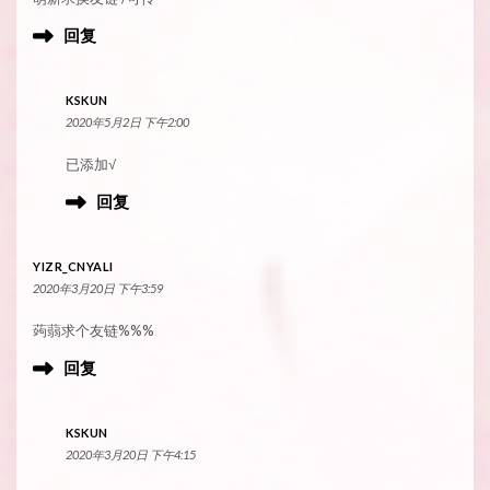
回复
KSKUN
2020年5月2日 下午2:00
已添加√
回复
YIZR_CNYALI
2020年3月20日 下午3:59
蒟蒻求个友链%%%
回复
KSKUN
2020年3月20日 下午4:15