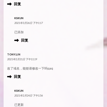
回复
KSKUN
2021年3月26日 下午1:17
已添加
回复
TONY.LIN
2021年2月21日 下午11:19
改了域名，能烦请修改一下吗qaq
回复
KSKUN
2021年2月24日 下午1:56
已更新