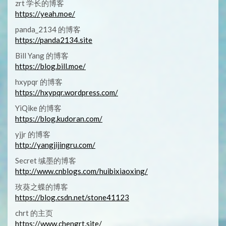
zrt 学长的博客
https://yeah.moe/
panda_2134 的博客
https://panda2134.site
Bill Yang 的博客
https://blog.bill.moe/
hxypqr 的博客
https://hxypqr.wordpress.com/
YiQike 的博客
https://blog.kudoran.com/
yjjr 的博客
http://yangjijingru.com/
Secret 缄墨的博客
http://www.cnblogs.com/huibixiaoxing/
玫葵之蝶的博客
https://blog.csdn.net/stone41123
chrt 的主页
https://www.chengrt.site/