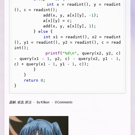
int
 x = readint(), y = readint
(), c = readint();

            add(x, y, a[x][y], 
-1
);

            a[x][y] = c;

            add(x, y, a[x][y], 
1
);

        } 
else
 {

int
 x1 = readint(), x2 = readint
(), y1 = readint(), y2 = readint(), c = read
int();

printf
(
"%d\n"
, query(x2, y2, c) 
- query(x1 - 
1
, y2, c) - query(x2, y1 - 
1
, 
c) + query(x1 - 
1
, y1 - 
1
, c));

        }

    }

return
0
;

题解
,
省选
,
算法
-
by
KSkun
-
0 Comments