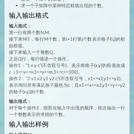
求一个子矩阵中某种特定权值出现的个数。
输入输出格式
输入格式：
第一行有两个数N,M。
接下来N行，每行M个数，第i+1行第j个数表示格子(i,j)的初
始权值。
接下来输入一个整数Q。
之后Q行，每行描述一个操作。
操作1：“1 x y c”(不含双引号)。表示将格子(x,y)的权值改成
c（1<=x<=n,1<=y<=m,1<=c<=100)。
操作2：“2 x1 x2 y1 y2 c”(不含双引号，x1<=x2,y1<=y2)。
表示询问所有满足格子颜色为c，且x1<=x<=x2,y1<=y<=y2
的格子(x,y)的个数。
输出格式：
对于每个操作2，按照在输入中出现的顺序，依次输出一行
一个整数表示所求得的个数。
输入输出样例