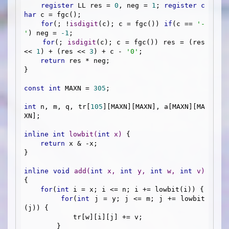
register
 LL res = 
0
, neg = 
1
; 
register
c
har
 c = fgc();

for
(; !
isdigit
(c); c = fgc()) 
if
(c == 
'-
'
) neg = 
-1
;

for
(; 
isdigit
(c); c = fgc()) res = (res 
<< 
1
) + (res << 
3
) + c - 
'0'
;

return
 res * neg;

}

const
int
 MAXN = 
305
;

int
 n, m, q, tr[
105
][MAXN][MAXN], a[MAXN][MA
XN];

inline
int
lowbit
(
int
 x)
{

return
 x & -x;

}

inline
void
add
(
int
 x, 
int
 y, 
int
 w, 
int
 v)
{

for
(
int
 i = x; i <= n; i += lowbit(i)) {

for
(
int
 j = y; j <= m; j += lowbit
(j)) {

            tr[w][i][j] += v;

        }
