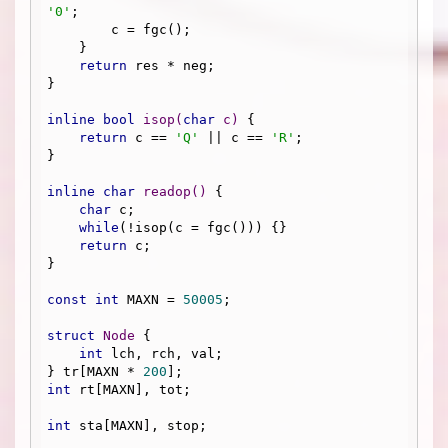
'0'
;

        c = fgc();

    }

return
 res * neg;

}

inline
bool
isop
(
char
 c)
{

return
 c == 
'Q'
 || c == 
'R'
;

}

inline
char
readop
()
{

char
 c;

while
(!isop(c = fgc())) {}

return
 c;

}

const
int
 MAXN = 
50005
;

struct
Node
 {
int
 lch, rch, val;

} tr[MAXN * 
200
int
 rt[MAXN], tot;

int
 sta[MAXN], stop;
