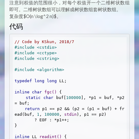
注意到权值的范围很小，对每个权值开一个二维树状数组
即可。二维树状数组可以理解成树状数组套树状数组。
复杂度$O(n \log^2 n)$。
代码
// Code by KSkun, 2018/7
#
include
<cstdio>
#
include
<cctype>
#
include
<cstring>
#
include
<algorithm>
typedef
long
long
 LL;

inline
char
fgc
()
{

static
char
 buf[
100000
], *p1 = buf, *p2 
= buf;

return
 p1 == p2 && (p2 = (p1 = buf) + fr
ead(buf, 
1
, 
100000
, 
stdin
), p1 == p2)

        ? EOF : *p1++;

}

inline
 LL 
readint
()
{
