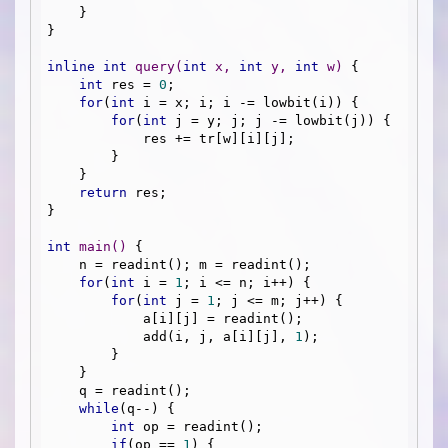
    }

}

inline
int
query
(
int
 x, 
int
 y, 
int
 w)
{

int
 res = 
0
;

for
(
int
 i = x; i; i -= lowbit(i)) {

for
(
int
 j = y; j; j -= lowbit(j)) {

            res += tr[w][i][j];

        }

    }

return
 res;

}

int
main
()
{

    n = readint(); m = readint();

for
(
int
 i = 
1
; i <= n; i++) {

for
(
int
 j = 
1
; j <= m; j++) {

            a[i][j] = readint();

            add(i, j, a[i][j], 
1
);

        }

    }

    q = readint();

while
(q--) {

int
 op = readint();

if
(op == 
1
) {
