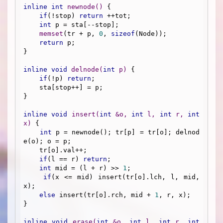
inline
int
newnode
()
{

if
(!stop) 
return
 ++tot;

int
 p = sta[--stop];

memset
(tr + p, 
0
, 
sizeof
(Node));

return
 p;

}

inline
void
delnode
(
int
 p)
{

if
(!p) 
return
;

    sta[stop++] = p;

}

inline
void
insert
(
int
 &o, 
int
 l, 
int
 r, 
int
x)
{

int
 p = newnode(); tr[p] = tr[o]; delnod
e(o); o = p;

    tr[o].val++;

if
(l == r) 
return
;

int
 mid = (l + r) >> 
1
;

if
(x <= mid) insert(tr[o].lch, l, mid, 
x);

else
 insert(tr[o].rch, mid + 
1
, r, x);

}

inline
void
erase
(
int
 &o, 
int
 l, 
int
 r, 
int