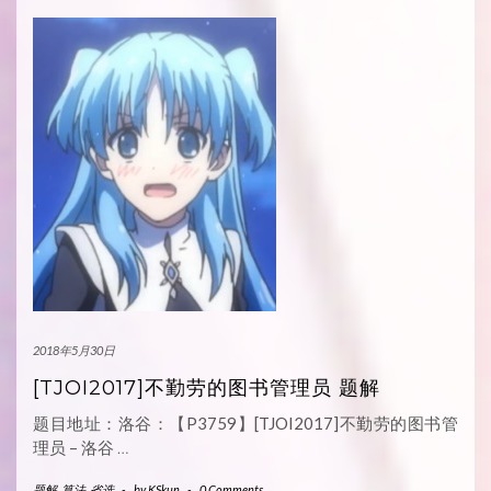
2018年5月30日
[TJOI2017]不勤劳的图书管理员 题解
题目地址：洛谷：【P3759】[TJOI2017]不勤劳的图书管
理员 – 洛谷
…
题解
,
算法
,
省选
-
by
KSkun
-
0 Comments