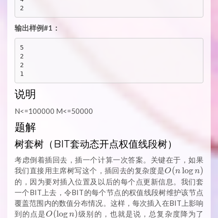
输出样例#1：
5

2

2

说明
N<=100000 M<=50000
题解
树套树（BIT套动态开点权值线段树）
考虑倒着插回去，插一个计算一次答案。关键在于，如果
O(n
(
l
o
g
)
我们直接用主席树写这个，插回去的复杂度是
O
n
n
\log
的，因为要对插入位置及以后的每个点更新信息。我们套
n)
一个BIT上去，令BIT的每个节点的权值线段树维护该节点
覆盖范围内的数值分布情况。这样，每次插入在BIT上影响
O(\log
O(\
(
l
o
g
)
到的点是
级别的，也就是说，总复杂度降为了
O
n