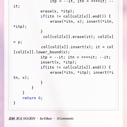
                itp = --it, itn = ++++it; --
it;

            erase(x, *itp); 

if
(itn != col[col2[x]].end()) { 

                erase(*itn, x); insert(*itn, 
*itp);

            } 

            col[col2[x]].erase(it); col2[x] 
= y;

            col[col2[x]].insert(x); it = col
[col2[x]].lower_bound(x); 

            itp = --it; itn = ++++it; --it;

            insert(x, *itp); 

if
(itn != col[col2[x]].end()) {

                erase(*itn, *itp); insert(*i
tn, x);

            }

        }

    }

return
0
;

题解
,
算法
,
NOI系列
-
by
KSkun
-
0 Comments