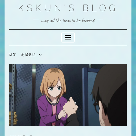
Skip
KSKUN'S BLOG
to
content
may all the beauty be blessed.
Toggle Navigation
标签：
树状数组