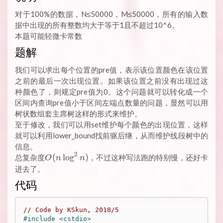
对于100%的数据，N≤50000，M≤50000，所有的输入数
据中出现的所有整数均大于等于1且不超过10^6。
本题可能轻微卡常数
题解
我们可以求出每个位置的pre值，表示该位置颜色在该位置
之前的最后一次出现位置。如果该位置之前没有出现过这
种颜色了，则规定pre值为0。这个问题就可以转化成一个
区间内查询pre值小于区间左端点数量的问题，显然可以用
树状数组套主席树这样的形式来维护。
至于修改，我们可以用set维护每个颜色的出现位置，这样
就可以利用lower_bound找前驱后继，从而维护线段树中的
信息。
2
O(n
(
l
o
g
)
总复杂度
，不过这种写法跑的特别慢，还好卡
O
n
n
\log^2
进去了。
n)
代码
// Code by KSkun, 2018/5
#
include
<cstdio>