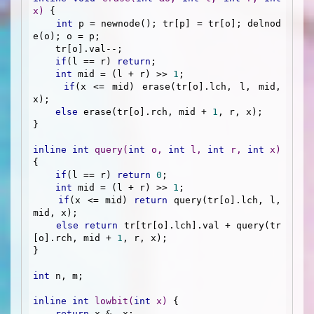
x)
{

int
 p = newnode(); tr[p] = tr[o]; delnod
e(o); o = p;

    tr[o].val--;

if
(l == r) 
return
;

int
 mid = (l + r) >> 
1
;

if
(x <= mid) erase(tr[o].lch, l, mid, 
x);

else
 erase(tr[o].rch, mid + 
1
, r, x);

}

inline
int
query
(
int
 o, 
int
 l, 
int
 r, 
int
 x)
{

if
(l == r) 
return
0
;

int
 mid = (l + r) >> 
1
;

if
(x <= mid) 
return
 query(tr[o].lch, l, 
mid, x);

else
return
 tr[tr[o].lch].val + query(tr
[o].rch, mid + 
1
, r, x);

}

int
 n, m;

inline
int
lowbit
(
int
 x)
{

return
 x & -x;
