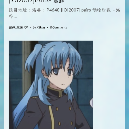
[IOI2007]PAIRS 题解
题目地址：洛谷：P4648 [IOI2007] pairs 动物对数 – 洛
谷
…
题解
,
算法
,
IOI
-
by
KSkun
-
0 Comments