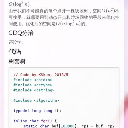
2
n)
n)
(
l
o
g
)
。
O
n
2
O(n^2)
(
)
由于我们不可能真的每个点开一棵线段树，空间
不
O
n
可接受，就需要用到动态开点和垃圾回收的手段来优化空
2
O(n
(
l
o
g
)
间使用。优化后的空间是
的。
O
n
n
\log^2
CDQ分治
n)
还没学。
代码
树套树
// Code by KSkun, 2018/5
#
include
<cstdio>
#
include
<cctype>
#
include
<cstring>
#
include
<algorithm>
typedef
long
long
 LL;

inline
char
fgc
()
{

static
char
 buf[
100000
], *p1 = buf, *p2 