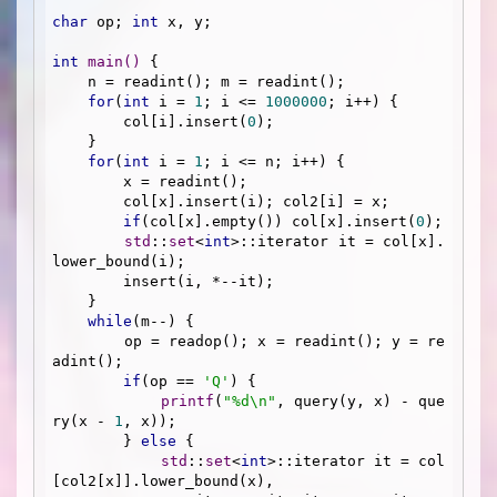
char
 op; 
int
 x, y;

int
main
()
{

    n = readint(); m = readint();

for
(
int
 i = 
1
; i <= 
1000000
; i++) {

        col[i].insert(
0
);

    }

for
(
int
 i = 
1
; i <= n; i++) {

        x = readint();

        col[x].insert(i); col2[i] = x;

if
(col[x].empty()) col[x].insert(
0
);

std
::
set
<
int
>::iterator it = col[x].
lower_bound(i);

        insert(i, *--it);

    }

while
(m--) {

        op = readop(); x = readint(); y = re
adint();

if
(op == 
'Q'
) {

printf
(
"%d\n"
, query(y, x) - que
ry(x - 
1
, x));

        } 
else
 {

std
::
set
<
int
>::iterator it = col
[col2[x]].lower_bound(x), 
