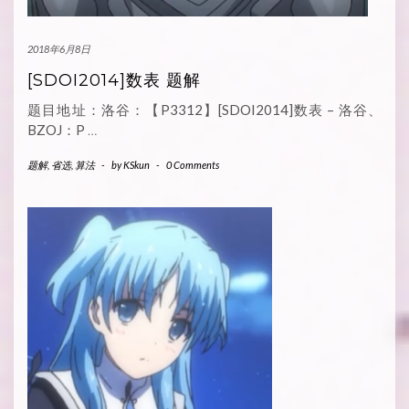
2018年6月8日
[SDOI2014]数表 题解
题目地址：洛谷：【P3312】[SDOI2014]数表 – 洛谷、
BZOJ：P
…
题解
,
省选
,
算法
-
by
KSkun
-
0 Comments