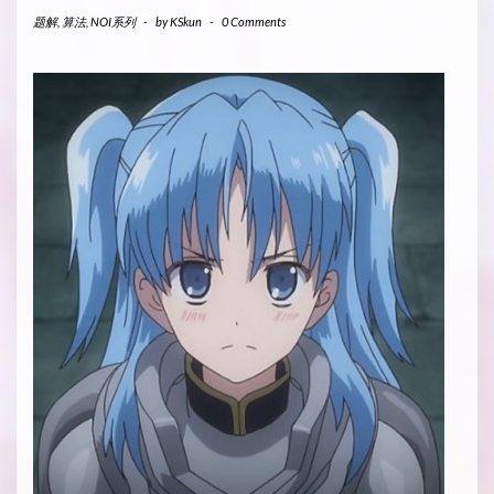
题解
,
算法
,
NOI系列
-
by
KSkun
-
0 Comments