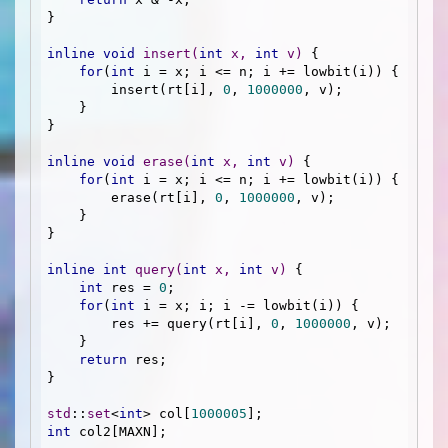
}

inline
void
insert
(
int
 x, 
int
 v)
{

for
(
int
 i = x; i <= n; i += lowbit(i)) {

        insert(rt[i], 
0
, 
1000000
, v);

    }

}

inline
void
erase
(
int
 x, 
int
 v)
{

for
(
int
 i = x; i <= n; i += lowbit(i)) {

        erase(rt[i], 
0
, 
1000000
, v);

    }

}

inline
int
query
(
int
 x, 
int
 v)
{

int
 res = 
0
;

for
(
int
 i = x; i; i -= lowbit(i)) {

        res += query(rt[i], 
0
, 
1000000
, v);

    }

return
 res;

}

std
::
set
<
int
> col[
1000005
int
 col2[MAXN];
