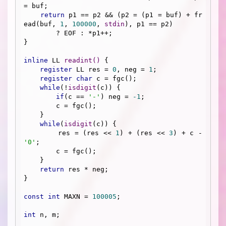
= buf;

return
 p1 == p2 && (p2 = (p1 = buf) + fr
ead(buf, 
1
, 
100000
, 
stdin
), p1 == p2) 

        ? EOF : *p1++;

}

inline
 LL 
readint
()
{

register
 LL res = 
0
, neg = 
1
;

register
char
 c = fgc();

while
(!
isdigit
(c)) {

if
(c == 
'-'
) neg = 
-1
;

        c = fgc();

    }

while
(
isdigit
(c)) {

        res = (res << 
1
) + (res << 
3
) + c - 
'0'
;

        c = fgc();

    }

return
 res * neg;

}

const
int
 MAXN = 
100005
;

int
 n, m;
