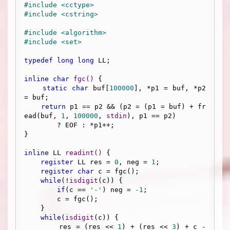
#
include
<cctype>
#
include
<cstring>
#
include
<algorithm>
#
include
<set>
typedef
long
long
 LL;

inline
char
fgc
()
{

static
char
 buf[
100000
], *p1 = buf, *p2 
= buf;

return
 p1 == p2 && (p2 = (p1 = buf) + fr
ead(buf, 
1
, 
100000
, 
stdin
), p1 == p2) 

        ? EOF : *p1++;

}

inline
 LL 
readint
()
{

register
 LL res = 
0
, neg = 
1
;

register
char
 c = fgc();

while
(!
isdigit
(c)) {

if
(c == 
'-'
) neg = 
-1
;

        c = fgc();

    }

while
(
isdigit
(c)) {

        res = (res << 
1
) + (res << 
3
) + c - 