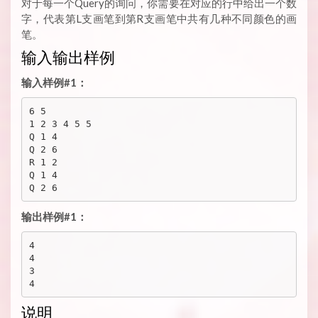
对于每一个Query的询问，你需要在对应的行中给出一个数
字，代表第L支画笔到第R支画笔中共有几种不同颜色的画
笔。
输入输出样例
输入样例#1：
6 5

1 2 3 4 5 5

Q 1 4

Q 2 6

R 1 2

Q 1 4

输出样例#1：
4

4

3

说明