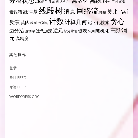
状态压缩
离线
分治
矩阵
离散化
积分
生成树
积性函数
线段树
网络流
缩点
莫比乌斯
线性基
素数筛
能量
计数
贪心
计算几何
反演
莫队
记忆化搜索
虚树
行列式
高斯消
边分治
逆元
随机化
链表
迭代加深
运动学
部分背包
队列
元
高精度
其他操作
登录
条目 FEED
评论 FEED
WORDPRESS.ORG