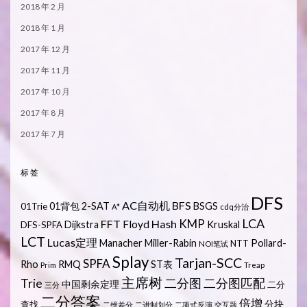
2018 年 2 月
2018 年 1 月
2017 年 12 月
2017 年 11 月
2017 年 10 月
2017 年 8 月
2017 年 7 月
标签
DFS
AC自动机
BFS
01背包
2-SAT
BSGS
01Trie
A*
cdq分治
LCA
KMP
FFT
Hash
Floyd
Dijkstra
Kruskal
DFS-SPFA
LCT
Lucas定理
Manacher
Miller-Rabin
Pollard-
NTT
NOI笔试
Splay
Tarjan-SCC
SPFA
Rho
RMQ
ST表
Prim
Treap
主席树
Trie
二分图
二分图匹配
中国剩余定理
二分
三分
二分答案
倍增
分块
查找
二维差分
二进制划分
二项式反演
交互题