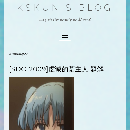
Skip
KSKUN'S BLOG
to
content
may all the beauty be blessed.
Toggle Navigation
2018年4月29日
[SDOI2009]虔诚的墓主人 题解