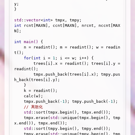
y;

}

std
::
vector
<
int
int
 rcnt[MAXN], ccnt[MAXN], nrcnt, nccnt[MAX
N];

int
main
()
{

    n = readint(); m = readint(); w = readin
t();

for
(
int
 i = 
1
; i <= w; i++) {

        trees[i].x = readint(); trees[i].y = 
readint();

        tmpx.push_back(trees[i].x); tmpy.pus
h_back(trees[i].y);

    }

    k = readint();

    calc(w);

    tmpx.push_back(
-1
); tmpy.push_back(
-1
);

// 离散化
std
::sort(tmpx.begin(), tmpx.end());

    tmpx.erase(
std
::unique(tmpx.begin(), tmp
x.end()), tmpx.end());

std
::sort(tmpy.begin(), tmpy.end());

    tmpy.erase(
std
::unique(tmpy.begin(), tmp