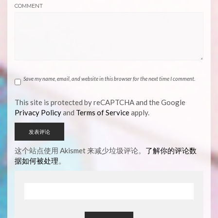
COMMENT
Save my name, email, and website in this browser for the next time I comment.
This site is protected by reCAPTCHA and the Google
Privacy Policy
and
Terms of Service
apply.
这个站点使用 Akismet 来减少垃圾评论。
了解你的评论数
据如何被处理
。