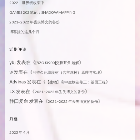
2022：世界线收束中
GAMES 202 笔记：SHADOW MAPPING
2021~2022 年丢失博文的备份
博客挂的这几个月
近期评论
ybj
发表在《
》
[BZOJ3900]交换茸角 题解
发表在《
》
W
可持久化线段树（含主席树）原理与实现
Advinas
发表在《
》
【生物】高中生物选修三：基因工程
LX
发表在《
》
2021~2022 年丢失博文的备份
静曰复命
发表在《
》
2021~2022 年丢失博文的备份
归档
2023 年 4 月