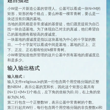
题目描述
小W是一片新造公墓的管理人。公墓可以看成一块N×M的
矩形，矩形的每个格点，要么种着一棵常青树，要么是一
块还没有归属的墓地。
当地的居民都是非常虔诚的基督徒，他们愿意提前为自己
找一块合适墓地。为了体现自己对主的真诚，他们希望自
己的墓地拥有着较高的虔诚度。
一块墓地的虔诚度是指以这块墓地为中心的十字架的数
目。一个十字架可以看成中间是墓地，墓地的正上、正
下、正左、正右都有恰好k棵常青树。
小W希望知道他所管理的这片公墓中所有墓地的虔诚度总
和是多少。
输入输出格式
输入格式：
输入文件religious.in的第一行包含两个用空格分隔的正整
数N和M，表示公墓的宽和长，因此这个矩形公墓共有
(N+1) ×(M+1)个格点，左下角的坐标为(0, 0)，右上角的坐
标为(N, M)。
第二行包含一个正整数W，表示公墓中常青树的个数。
第三行起共W行，每行包含两个用空格分隔的非负整数xi和