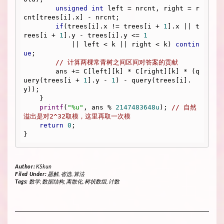
unsigned
int
 left = nrcnt, right = r
cnt[trees[i].x] - nrcnt;

if
(trees[i].x != trees[i + 
1
].x || t
rees[i + 
1
].y - trees[i].y <= 
1
            || left < k || right < k) 
contin
ue
;

// 计算两棵常青树之间区间对答案的贡献
        ans += C[left][k] * C[right][k] * (q
uery(trees[i + 
1
].y - 
1
) - query(trees[i].
y));

    }

printf
(
"%u"
, ans % 
2147483648u
); 
// 自然
溢出是对2^32取模，这里再取一次模
return
0
;

Author:
KSkun
Filed Under:
题解
,
省选
,
算法
Tags:
数学
,
数据结构
,
离散化
,
树状数组
,
计数