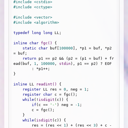
#
include
<cstdio>
#
include
<cctype>
#
include
<vector>
#
include
<algorithm>
typedef
long
long
 LL;

inline
char
fgc
()
{

static
char
 buf[
100000
], *p1 = buf, *p2 
= buf;

return
 p1 == p2 && (p2 = (p1 = buf) + fr
ead(buf, 
1
, 
100000
, 
stdin
), p1 == p2) ? EOF 

        : *p1++;

}

inline
 LL 
readint
()
{

register
 LL res = 
0
, neg = 
1
;

register
char
 c = fgc();

while
(!
isdigit
(c)) {

if
(c == 
'-'
) neg = 
-1
;

        c = fgc();

    }

while
(
isdigit
(c)) {

        res = (res << 
1
) + (res << 
3
) + c - 