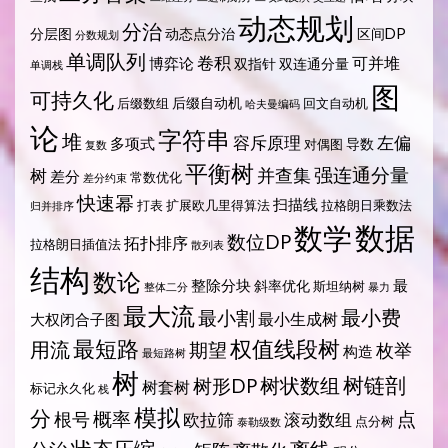
动态规划
分治
分层图
动态点分治
区间DP
分数规划
单调队列
卷积
可并堆
博弈论
双指针
双连通分量
单调栈
图
可持久化
后缀自动机
后缀数组
回文自动机
哈夫曼编码
论
字符串
堆
容斥原理
左偏
多项式
导数
对偶图
复数
平衡树
强连通分量
树
并查集
差分
常数优化
差分约束
快速幂
扫描线
打表
扩展欧几里得算法
拉格朗日乘数法
归并排序
数据
数学
数位DP
拓扑排序
拉格朗日插值法
散列表
结构
数论
整除分块
最
斜率优化
斯坦纳树
整体二分
暴力
最大流
最小费
最小割
最小生成树
大权闭合子图
最短路
权值线段树
用流
期望
枚举
构造
最短路树
树
树状数组
树链剖
树形DP
树套树
标记永久化
栈
模拟
分
概率
点
根号
欧拉筛
滚动数组
点分树
泰勒级数