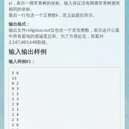
yi，表示一棵常青树的坐标。输入保证没有两棵常青树拥有
相同的坐标。
最后一行包含一个正整数k，意义如题目所示。
输出格式：
输出文件religious.out仅包含一个非负整数，表示这片公墓
中所有墓地的虔诚度总和。为了方便起见，答案对
2,147,483,648取模。
输入输出样例
输入样例#1：
5 6

13

0 2

0 3

1 2

1 3

2 0

2 1

2 4

2 5

2 6
