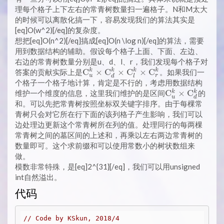
理每个格子上下左右的常青树数量扫一遍格子。N和M太大
的时候可以离散化搞一下，容易发现我们的算法其实是
[eq]O(w^2)[/eq]的复杂度。
想把[eq]O(n^2)[/eq]搞成[eq]O(n \log n)[/eq]的算法，需要
用到数据结构的辅助。假设每个格子上面、下面、左边、
右边的常青树数量分别是u、d、l、r，我们发现每个格子对
\mathrm{C}_u^k
C
×
C
×
C
×
C
k
k
k
k
答案的贡献实际上是
。如果我们一
u
r
d
l
\times
个格子一个格子地计算，肯定是不行的，考虑用数据结构
\mathrm{C}_d^k
\mathrm{C}_
C
×
C
k
k
维护一个维度的信息，这里我们维护的是区间
的
u
d
\times
\times
和。可以先把常青树按照坐标双关键字排序。由于每棵常
\mathrm{C}_l^k
\mathrm{C}_
青树只会对它所在行下面的该列格子产生影响，我们可以
\times
边处理边更新这个常青树所在列的值。处理同行的每两棵
\mathrm{C}_r^k
常青树之间的墓区间的上述和，再乘以左右两边常青树的
数量即可。这个求前缀和可以使用常数小的树状数组来
做。
模数非常特殊，是[eq]2^{31}[/eq]，我们可以用unsigned
int自然溢出。
代码
// Code by KSkun, 2018/4