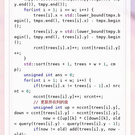
y.end()), tmpy.end());

for
(
int
 i = 
1
; i <= w; i++) {

        trees[i].x = 
std
::lower_bound(tmpx.b
egin(), tmpx.end(), trees[i].x) - tmpx.begin
();

        trees[i].y = 
std
::lower_bound(tmpy.b
egin(), tmpy.end(), trees[i].y) - tmpy.begin
();

        rcnt[trees[i].x]++; ccnt[trees[i].y]
++;

    }

std
::sort(trees + 
1
, trees + w + 
1
, cm
p);

unsigned
int
 ans = 
0
;

for
(
int
 i = 
1
; i < w; i++) {

if
(trees[i].x != trees[i - 
1
].x) nrc
nt = 
0
;

        nccnt[trees[i].y]++; nrcnt++;

// 更新所在列的值
unsigned
int
 up = nccnt[trees[i].y], 
down = ccnt[trees[i].y] - nccnt[trees[i].y],

            now = C[up][k] * C[down][k], old 
= query(trees[i].y) - query(trees[i].y - 
1
);

if
(now != old) add(trees[i].y, now - 
old);
