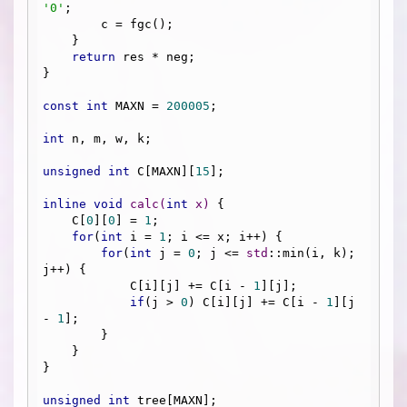
'0'
;

        c = fgc();

    }

return
 res * neg;

}

const
int
 MAXN = 
200005
;

int
 n, m, w, k;

unsigned
int
 C[MAXN][
15
];

inline
void
calc
(
int
 x)
{

    C[
0
][
0
] = 
1
;

for
(
int
 i = 
1
; i <= x; i++) {

for
(
int
 j = 
0
; j <= 
std
::min(i, k); 
j++) {

            C[i][j] += C[i - 
1
][j];

if
(j > 
0
) C[i][j] += C[i - 
1
][j 
- 
1
];

        }

    }

}

unsigned
int
 tree[MAXN];
