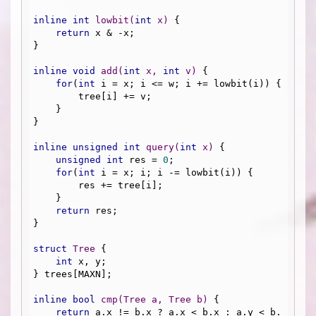
inline
int
lowbit
(
int
 x)
{

return
 x & -x;

}

inline
void
add
(
int
 x, 
int
 v)
{

for
(
int
 i = x; i <= w; i += lowbit(i)) {

        tree[i] += v;

    }

}

inline
unsigned
int
query
(
int
 x)
{

unsigned
int
 res = 
0
;

for
(
int
 i = x; i; i -= lowbit(i)) {

        res += tree[i];

    }

return
 res;

}

struct
Tree
 {
int
 x, y;

} trees[MAXN];

inline
bool
cmp
(Tree a, Tree b)
{

return
 a.x != b.x ? a.x < b.x : a.y < b.