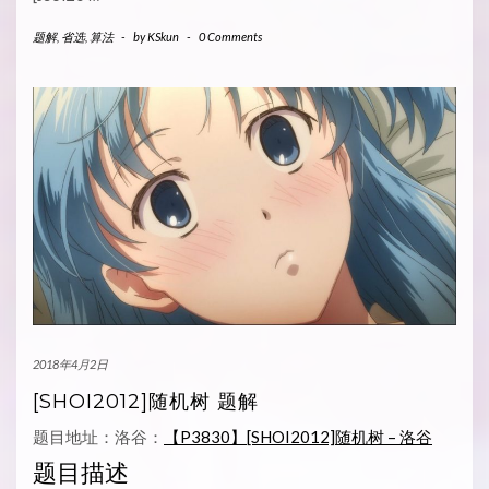
题解
,
省选
,
算法
-
by
KSkun
-
0 Comments
2018年4月2日
[SHOI2012]随机树 题解
题目地址：洛谷：
【P3830】[SHOI2012]随机树 – 洛谷
题目描述