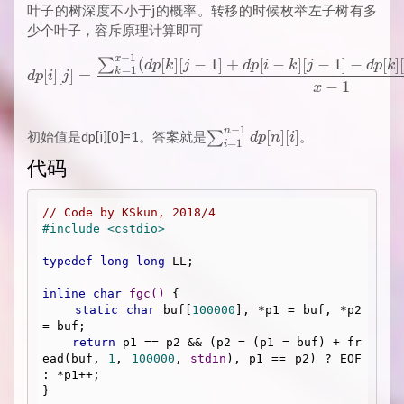
\su
叶子的树深度不小于j的概率。转移的时候枚举左子树有多
\m
少个叶子，容斥原理计算即可
(X 
−
1
x
dp[i][j] = \frac{\sum_{k=1}^{
(
[
]
[
−
1
]
+
[
−
]
[
−
1
]
−
[
]
∑
d
p
k
j
d
p
i
k
j
d
p
k
=
1
k
[
]
[
]
=
d
p
i
j
−
1
x
−
1
n
\sum_{i=1}^{n-
[
]
[
]
初始值是dp[i][0]=1。答案就是
∑
。
d
p
n
i
=
1
i
1} dp[n][i]
代码
// Code by KSkun, 2018/4
#
include
<cstdio>
typedef
long
long
 LL;

inline
char
fgc
()
{

static
char
 buf[
100000
], *p1 = buf, *p2 
= buf;

return
 p1 == p2 && (p2 = (p1 = buf) + fr
ead(buf, 
1
, 
100000
, 
stdin
), p1 == p2) ? EOF 
: *p1++;

}
