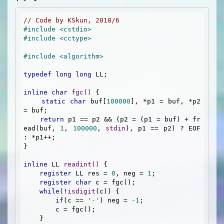
// Code by KSkun, 2018/6
#
include
<cstdio>
#
include
<cctype>  
#
include
<algorithm>
typedef
long
long
 LL;

inline
char
fgc
()
{

static
char
 buf[
100000
], *p1 = buf, *p2 
= buf;

return
 p1 == p2 && (p2 = (p1 = buf) + fr
ead(buf, 
1
, 
100000
, 
stdin
), p1 == p2) ? EOF 
: *p1++;

}

inline
 LL 
readint
()
{

register
 LL res = 
0
, neg = 
1
;

register
char
 c = fgc();

while
(!
isdigit
(c)) {

if
(c == 
'-'
) neg = 
-1
;

        c = fgc();

    }
