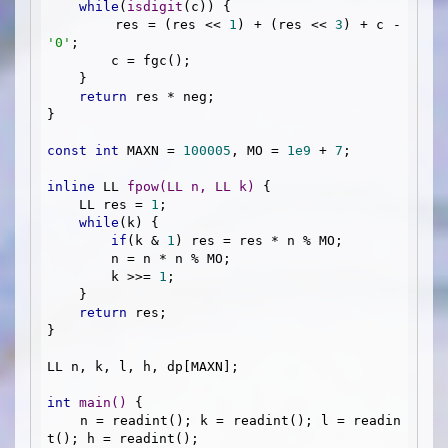
while
(
isdigit
(c)) {

        res = (res << 
1
) + (res << 
3
) + c - 
'0'
;

        c = fgc();

    }

return
 res * neg;

}

const
int
 MAXN = 
100005
, MO = 
1e9
 + 
7
;

inline
 LL 
fpow
(LL n, LL k)
{

    LL res = 
1
;

while
(k) {

if
(k & 
1
) res = res * n % MO;

        n = n * n % MO;

        k >>= 
1
;

    }

return
 res;

}

LL n, k, l, h, dp[MAXN];

int
main
()
{

    n = readint(); k = readint(); l = readin
t(); h = readint();
