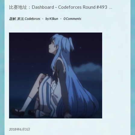
比赛地址：Dashboard – Codeforces Round #493
…
题解
,
算法
,
Codeforces
-
by
KSkun
-
0 Comments
2018年6月3日