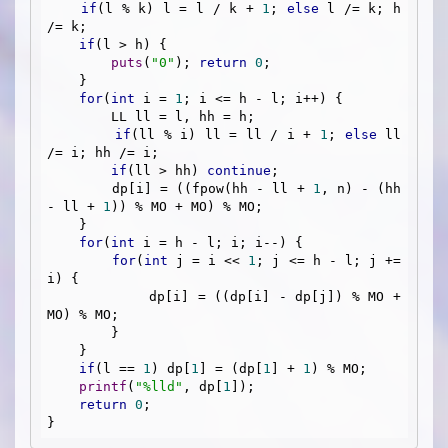
if
(l % k) l = l / k + 
1
; 
else
 l /= k; h 
/= k;

if
(l > h) {

puts
(
"0"
); 
return
0
;

    }

for
(
int
 i = 
1
; i <= h - l; i++) {

        LL ll = l, hh = h;

if
(ll % i) ll = ll / i + 
1
; 
else
 ll 
/= i; hh /= i;

if
(ll > hh) 
continue
;

        dp[i] = ((fpow(hh - ll + 
1
, n) - (hh 
- ll + 
1
)) % MO + MO) % MO;

    }

for
(
int
 i = h - l; i; i--) {

for
(
int
 j = i << 
1
; j <= h - l; j += 
i) {

            dp[i] = ((dp[i] - dp[j]) % MO + 
MO) % MO;

        }

    }

if
(l == 
1
) dp[
1
] = (dp[
1
] + 
1
) % MO;

printf
(
"%lld"
, dp[
1
]);

return
0
;
