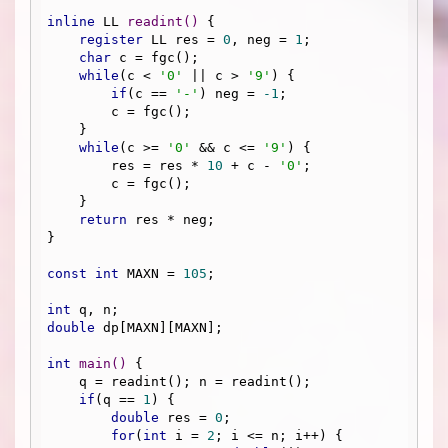
inline
 LL 
readint
()
{

register
 LL res = 
0
, neg = 
1
;

char
 c = fgc();

while
(c < 
'0'
 || c > 
'9'
) {

if
(c == 
'-'
) neg = 
-1
;

        c = fgc();

    }

while
(c >= 
'0'
 && c <= 
'9'
) {

        res = res * 
10
 + c - 
'0'
;

        c = fgc();

    }

return
 res * neg;

}

const
int
 MAXN = 
105
;

int
double
 dp[MAXN][MAXN];

int
main
()
{

    q = readint(); n = readint();

if
(q == 
1
) {

double
 res = 
0
;

for
(
int
 i = 
2
; i <= n; i++) {
