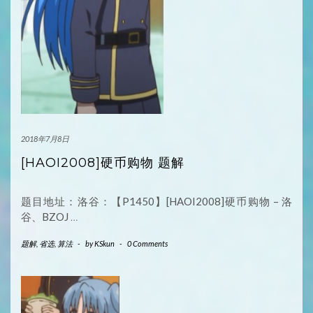
2018年7月8日
[HAOI2008]硬币购物 题解
题目地址：洛谷：【P1450】[HAOI2008]硬币购物 – 洛
谷、BZOJ
…
题解
,
省选
,
算法
-
by
KSkun
-
0 Comments