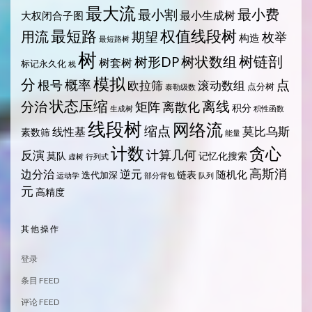
最大流
最小费
最小割
最小生成树
大权闭合子图
最短路
权值线段树
用流
期望
枚举
构造
最短路树
树
树状数组
树链剖
树形DP
树套树
标记永久化
栈
模拟
分
概率
点
根号
欧拉筛
滚动数组
点分树
泰勒级数
状态压缩
离线
分治
矩阵
离散化
积分
生成树
积性函数
线段树
网络流
缩点
莫比乌斯
线性基
素数筛
能量
计数
贪心
计算几何
反演
莫队
记忆化搜索
虚树
行列式
高斯消
边分治
逆元
随机化
链表
迭代加深
运动学
部分背包
队列
元
高精度
其他操作
登录
条目 FEED
评论 FEED