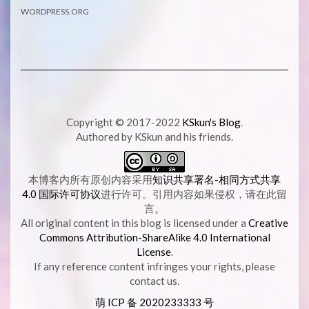
WORDPRESS.ORG
Copyright © 2017-2022
KSkun's Blog
.
Authored by KSkun and his friends.
本博客内所有原创内容采用
知识共享署名-相同方式共享
4.0 国际许可协议
进行许可。引用内容如果侵权，请在此留
言。
All original content in this blog is licensed under a
Creative
Commons Attribution-ShareAlike 4.0 International
License
.
If any reference content infringes your rights, please
contact us.
萌 ICP 备
2020233333 号