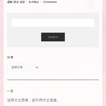
题解
,
算法
,
省选
-
by
KSkun
-
2 Comments
SEARCH
分类
分
类
一言
运伟大之思者，必行伟大之迷途。