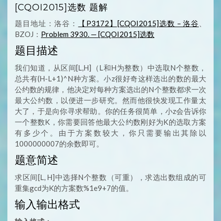
[CQOI2015]选数 题解
题目地址：洛谷：
【P3172】[CQOI2015]选数 – 洛谷
、
BZOJ：
Problem 3930. — [CQOI2015]选数
题目描述
我们知道，从区间[L,H]（L和H为整数）中选取N个整数，
总共有(H-L+1)^N种方案。小z很好奇这样选出的数的最大
公约数的规律，他决定对每种方案选出的N个整数都求一次
最大公约数，以便进一步研究。然而他很快发现工作量太
大了，于是向你寻求帮助。你的任务很简单，小z会告诉你
一个整数K，你需要回答他最大公约数刚好为K的选取方案
有多少个。由于方案数较大，你只需要输出其除以
1000000007的余数即可。
题意简述
求区间[L, H]中选择N个整数（可重），求选出数组成的可
重集gcd为K的方案数%1e9+7的值。
输入输出格式