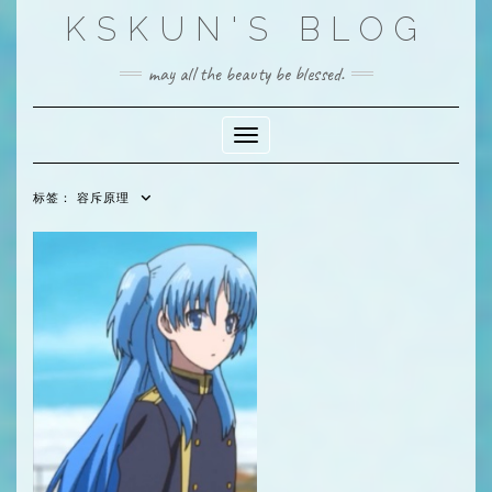
Skip
KSKUN'S BLOG
to
content
may all the beauty be blessed.
Toggle Navigation
标签：
容斥原理