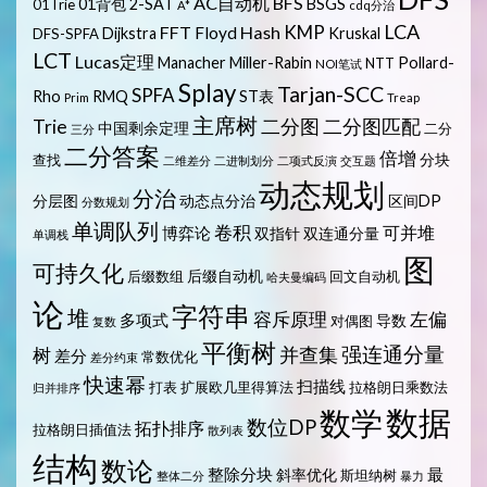
AC自动机
BFS
01背包
2-SAT
BSGS
01Trie
A*
cdq分治
LCA
KMP
FFT
Hash
Floyd
Dijkstra
Kruskal
DFS-SPFA
LCT
Lucas定理
Manacher
Miller-Rabin
Pollard-
NTT
NOI笔试
Splay
Tarjan-SCC
SPFA
Rho
RMQ
ST表
Prim
Treap
主席树
Trie
二分图
二分图匹配
中国剩余定理
二分
三分
二分答案
倍增
分块
查找
二维差分
二进制划分
二项式反演
交互题
动态规划
分治
分层图
动态点分治
区间DP
分数规划
单调队列
卷积
可并堆
博弈论
双指针
双连通分量
单调栈
图
可持久化
后缀自动机
后缀数组
回文自动机
哈夫曼编码
论
字符串
堆
容斥原理
左偏
多项式
导数
对偶图
复数
平衡树
强连通分量
树
并查集
差分
常数优化
差分约束
快速幂
扫描线
打表
扩展欧几里得算法
拉格朗日乘数法
归并排序
数据
数学
数位DP
拓扑排序
拉格朗日插值法
散列表
结构
数论
整除分块
最
斜率优化
斯坦纳树
整体二分
暴力