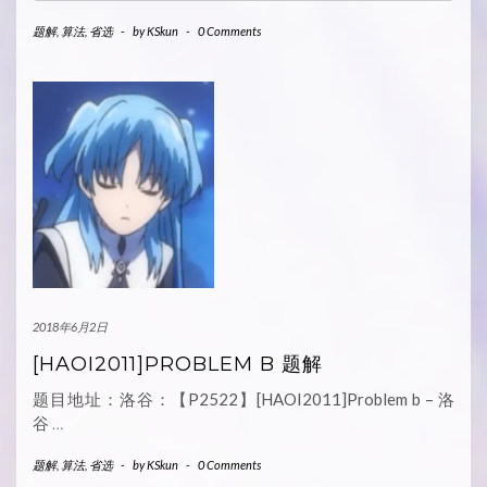
题解
,
算法
,
省选
-
by
KSkun
-
0 Comments
2018年6月2日
[HAOI2011]PROBLEM B 题解
题目地址：洛谷：【P2522】[HAOI2011]Problem b – 洛
谷
…
题解
,
算法
,
省选
-
by
KSkun
-
0 Comments