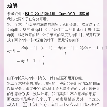
题解
参考资料：
[SHOI2012]随机树 – GuessYCB – 博客园
我们把两个子任务分开看。
第一个求叶节点平均深度的期望，我们令展开i次后这个值
为dp[i]，则初值dp[1]=0，我们可以利用dp[i-1]来计算
dp[i]，即将展开的那个叶子节点的深度为dp[i-1]，展开后变
成了两个dp[i-1]+1深度的叶子，因此转移如下
[
−
1
]
⋅
(
−
1
)
−
[
−
1
]
+
2
(
[
−
1
]
+
\begin{aligned} dp[i] &= \fr
d
p
i
i
d
p
x
d
p
x
[
]
=
d
p
i
i
2
=
[
−
1
]
+
d
p
i
i
由于dp[i]只与dp[i-1]有关，我们甚至不用开数组。
第二个求树高的期望。期望的一种定义是所有情况的和除
以情况数，跟展开的情况扯上关系是不好的，因为展开后
的形态特别多，没法计算。我们其实并不在意树的形态，
\m
而在意树最终有几个儿子，考虑期望的另外一个定义
(
E
(
)
=
P
(
≥
)
∑
，我们设计状态dp[i][j]表示有i个
X
X
i
i