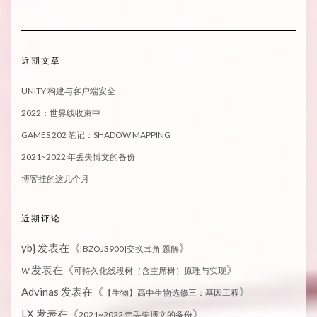
近期文章
UNITY 构建与客户端安全
2022：世界线收束中
GAMES 202 笔记：SHADOW MAPPING
2021~2022 年丢失博文的备份
博客挂的这几个月
近期评论
ybj
发表在《
》
[BZOJ3900]交换茸角 题解
发表在《
》
W
可持久化线段树（含主席树）原理与实现
Advinas
发表在《
》
【生物】高中生物选修三：基因工程
LX
发表在《
》
2021~2022 年丢失博文的备份