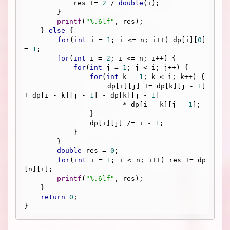
            res += 
2
 / 
double
(i);

        }

printf
(
"%.6lf"
, res);

    } 
else
 {

for
(
int
 i = 
1
; i <= n; i++) dp[i][
0
] 
= 
1
;

for
(
int
 i = 
2
; i <= n; i++) {

for
(
int
 j = 
1
; j < i; j++) {

for
(
int
 k = 
1
; k < i; k++) {

                    dp[i][j] += dp[k][j - 
1
] 
+ dp[i - k][j - 
1
] - dp[k][j - 
1
] 

                        * dp[i - k][j - 
1
];

                }

                dp[i][j] /= i - 
1
;

            }

        }

double
 res = 
0
;

for
(
int
 i = 
1
; i < n; i++) res += dp
[n][i];

printf
(
"%.6lf"
, res);

    }

return
0
;
