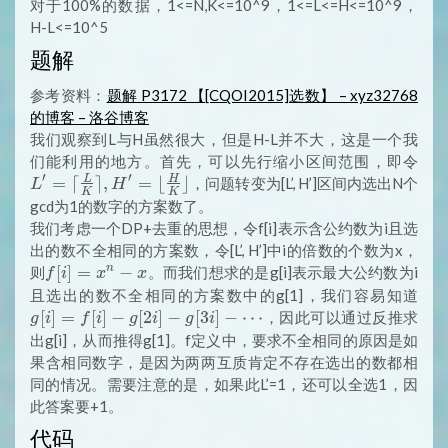
对于100%的数据，1<=N,K<=10^9，1<=L<=H<=10^9，
H-L<=10^5
题解
参考资料：
题解 P3172 【[CQOI2015]选数】 – xyz32768
的博客 – 洛谷博客
我们观察到L与H虽然很大，但是H-L并不大，这是一个我
L
们能利用的地方。首先，可以先行缩小区间范围，即令
\lce
′
′
L
H
=
⌈
⌉
,
=
⌊
⌋
，问题转变为[L’, H’]区间内选出N个
L
H
K
K
\fr
gcd为1的数字的方案数了。
{K
我们考虑一个DP+去重的思想，令f[i]表示含公约数为i且选
\rce
出的数不全相同的方案数，令[L’, H’]中i的倍数的个数为x，
= \
f[i]
[
]
=
−
n
则
。而我们想求的是g[i]表示最大公约数为i
f
i
x
x
\fr
=
g[i
且选出的数不全相同的方案数中的g[1]，我们容易知道
{K
x^n
f[i
[
]
=
[
]
−
[
2
]
−
[
3
]
−
⋯
，因此可以通过反推求
g
i
f
i
g
i
g
i
\rfl
- x
g[2i
出g[i]，从而推得g[1]。f定义中，要求不全相同的原因是如
g[3i
果含相同数字，是因为两两互质肯定不存在选出的数都相
\cd
同的情况。需要注意的是，如果此L’=1，还可以全选1，因
此答案要+1。
代码