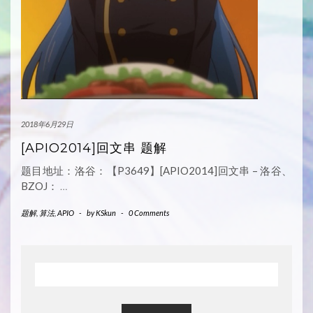
2018年6月29日
[APIO2014]回文串 题解
题目地址：洛谷：【P3649】[APIO2014]回文串 – 洛谷、
BZOJ：
…
题解
,
算法
,
APIO
-
by
KSkun
-
0 Comments