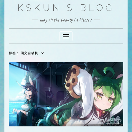
Skip
KSKUN'S BLOG
to
content
may all the beauty be blessed.
Toggle Navigation
标签：
回文自动机