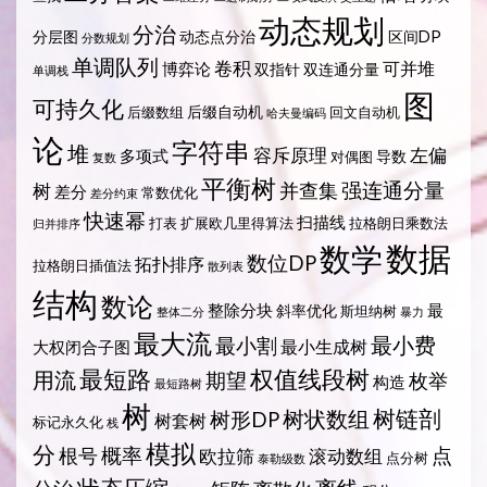
动态规划
分治
分层图
动态点分治
区间DP
分数规划
单调队列
卷积
可并堆
博弈论
双指针
双连通分量
单调栈
图
可持久化
后缀自动机
后缀数组
回文自动机
哈夫曼编码
论
字符串
堆
容斥原理
左偏
多项式
导数
对偶图
复数
平衡树
强连通分量
树
并查集
差分
常数优化
差分约束
快速幂
扫描线
打表
扩展欧几里得算法
拉格朗日乘数法
归并排序
数据
数学
数位DP
拓扑排序
拉格朗日插值法
散列表
结构
数论
整除分块
最
斜率优化
斯坦纳树
整体二分
暴力
最大流
最小费
最小割
最小生成树
大权闭合子图
最短路
权值线段树
用流
期望
枚举
构造
最短路树
树
树状数组
树链剖
树形DP
树套树
标记永久化
栈
模拟
分
概率
点
根号
欧拉筛
滚动数组
点分树
泰勒级数