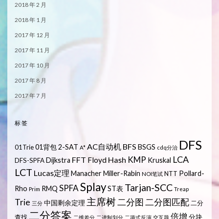
2018 年 2 月
2018 年 1 月
2017 年 12 月
2017 年 11 月
2017 年 10 月
2017 年 8 月
2017 年 7 月
标签
DFS
AC自动机
BFS
01背包
2-SAT
BSGS
01Trie
A*
cdq分治
LCA
KMP
FFT
Hash
Floyd
Dijkstra
Kruskal
DFS-SPFA
LCT
Lucas定理
Manacher
Miller-Rabin
Pollard-
NTT
NOI笔试
Splay
Tarjan-SCC
SPFA
Rho
RMQ
ST表
Prim
Treap
主席树
Trie
二分图
二分图匹配
中国剩余定理
二分
三分
二分答案
倍增
分块
查找
二维差分
二进制划分
二项式反演
交互题