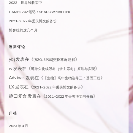
2022：世界线收束中
GAMES 202 笔记：SHADOW MAPPING
2021~2022 年丢失博文的备份
博客挂的这几个月
近期评论
ybj
发表在《
》
[BZOJ3900]交换茸角 题解
发表在《
》
W
可持久化线段树（含主席树）原理与实现
Advinas
发表在《
》
【生物】高中生物选修三：基因工程
LX
发表在《
》
2021~2022 年丢失博文的备份
静曰复命
发表在《
》
2021~2022 年丢失博文的备份
归档
2023 年 4 月