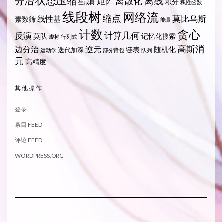
状态压缩
离线
分治
矩阵
离散化
积分
生成树
积性函数
线段树
网络流
缩点
莫比乌斯
线性基
素数筛
能量
计数
贪心
计算几何
反演
莫队
记忆化搜索
虚树
行列式
高斯消
边分治
逆元
随机化
链表
迭代加深
运动学
部分背包
队列
元
高精度
其他操作
登录
条目 FEED
评论 FEED
WORDPRESS.ORG