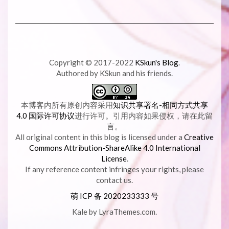
Copyright © 2017-2022
KSkun's Blog
.
Authored by KSkun and his friends.
本博客内所有原创内容采用
知识共享署名-相同方式共享
4.0 国际许可协议
进行许可。引用内容如果侵权，请在此留
言。
All original content in this blog is licensed under a
Creative
Commons Attribution-ShareAlike 4.0 International
License
.
If any reference content infringes your rights, please
contact us.
萌 ICP 备
2020233333 号
Kale
by LyraThemes.com.