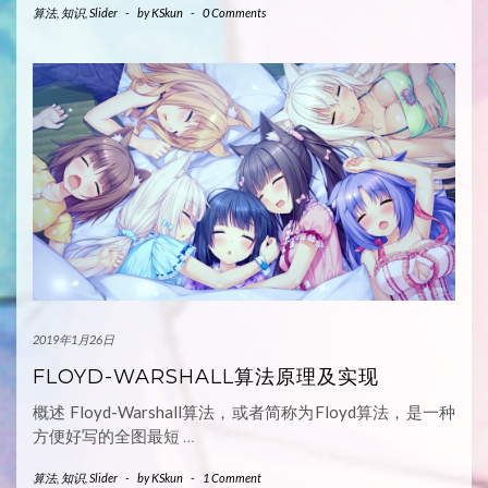
算法
,
知识
,
Slider
-
by
KSkun
-
0 Comments
2019年1月26日
FLOYD-WARSHALL算法原理及实现
概述 Floyd-Warshall算法，或者简称为Floyd算法，是一种
方便好写的全图最短
…
算法
,
知识
,
Slider
-
by
KSkun
-
1 Comment