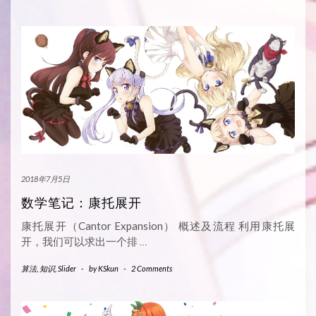
2018年7月5日
数学笔记：康托展开
康托展开（Cantor Expansion） 概述及流程 利用康托展
开，我们可以求出一个排
…
算法
,
知识
,
Slider
-
by
KSkun
-
2 Comments