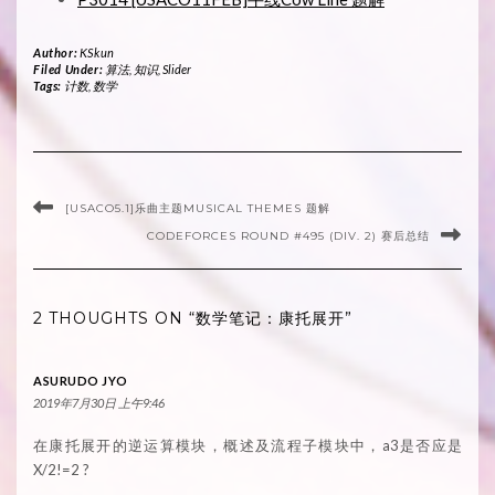
Author:
KSkun
Filed Under:
算法
,
知识
,
Slider
Tags:
计数
,
数学
[USACO5.1]乐曲主题MUSICAL THEMES 题解
CODEFORCES ROUND #495 (DIV. 2) 赛后总结
2 THOUGHTS ON “数学笔记：康托展开”
ASURUDO JYO
2019年7月30日 上午9:46
在康托展开的逆运算模块，概述及流程子模块中，a3是否应是
X/2!=2 ?