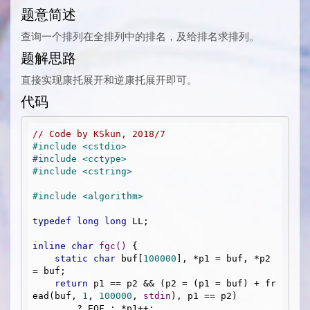
题意简述
查询一个排列在全排列中的排名，及给排名求排列。
题解思路
直接实现康托展开和逆康托展开即可。
代码
// Code by KSkun, 2018/7
#
include
<cstdio>
#
include
<cctype>
#
include
<cstring>
#
include
<algorithm>
typedef
long
long
 LL;

inline
char
fgc
()
{

static
char
 buf[
100000
], *p1 = buf, *p2 
= buf;

return
 p1 == p2 && (p2 = (p1 = buf) + fr
ead(buf, 
1
, 
100000
, 
stdin
), p1 == p2)

        ? EOF : *p1++;
