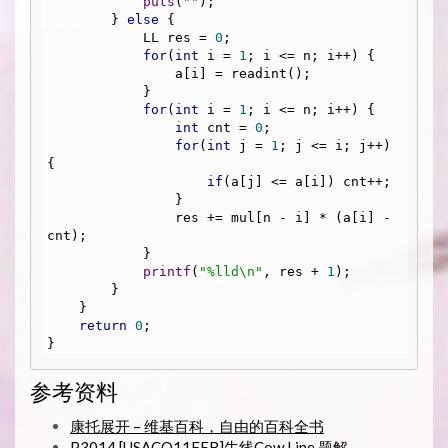
puts
(
""
);

        } 
else
 {

            LL res = 
0
;

for
(
int
 i = 
1
; i <= n; i++) {

                a[i] = readint();

            }

for
(
int
 i = 
1
; i <= n; i++) {

int
 cnt = 
0
;

for
(
int
 j = 
1
; j <= i; j++) 
{

if
(a[j] <= a[i]) cnt++;

                }

                res += mul[n - i] * (a[i] - 
cnt);

            }

printf
(
"%lld\n"
, res + 
1
);

        }

    }

return
0
;

参考资料
康托展开 – 维基百科，自由的百科全书
P3014 [USACO11FEB]牛线Cow Line 题解