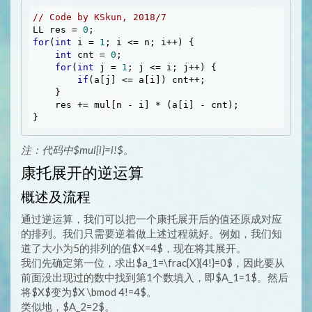
// Code by KSkun, 2018/7
LL res = 
0
for
(
int
 i = 
1
; i <= n; i++) {

int
 cnt = 
0
;

for
(
int
 j = 
1
; j <= i; j++) {

if
(a[j] <= a[i]) cnt++;

    }

    res += mul[n - i] * (a[i] - cnt);

注：代码中$mul[i]=i!$。
康托展开的逆运算
概述及流程
通过逆运算，我们可以把一个康托展开后的值还原成对应
的排列。我们只需要逆着做上述过程就好。例如，我们知
道了大小为5的排列的值$X=4$，现在将其展开。
我们先确定第一位，求出$a_1=\frac{X}{4!}=0$，因此要从
前面没出现过的数中找到第1个数填入，即$A_1=1$。然后
将$X$变为$X \bmod 4!=4$。
类似地，$A_2=2$。