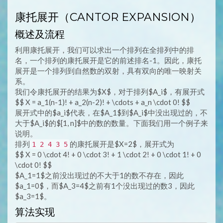
康托展开（CANTOR EXPANSION）
概述及流程
利用康托展开，我们可以求出一个排列在全排列中的排
名，一个排列的康托展开是它的前述排名-1。因此，康托
展开是一个排列到自然数的双射，具有双向的唯一映射关
系。
我们令康托展开的结果为$X$，对于排列$A_i$，有展开式
$$ X = a_1(n-1)! + a_2(n-2)! + \cdots + a_n \cdot 0! $$
展开式中的$a_i$代表，在$A_1$到$A_i$中没出现过的，不
大于$A_i$的$[1, n]$中的数的数量。下面我们用一个例子来
说明。
排列
的康托展开是$X=2$，展开式为
1 2 4 3 5
$$ X = 0 \cdot 4! + 0 \cdot 3! + 1 \cdot 2! + 0 \cdot 1! + 0
\cdot 0! $$
$A_1=1$之前没出现过的不大于1的数不存在，因此
$a_1=0$，而$A_3=4$之前有1个没出现过的数3，因此
$a_3=1$。
算法实现