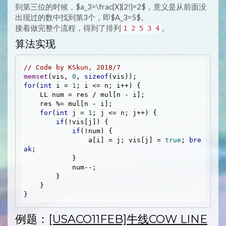
到第三位的时候，$a_3=\frac{X}{2!}=2$，意义是从前面没
出现过的数中找到第3个，即$A_3=5$。
接着做完整个流程，得到了排列
。
1 2 5 3 4
算法实现
// Code by KSkun, 2018/7
memset
(vis, 
0
, 
sizeof
for
(
int
 i = 
1
; i <= n; i++) {

    LL num = res / mul[n - i];

    res %= mul[n - i];

for
(
int
 j = 
1
; j <= n; j++) {

if
(!vis[j]) {

if
(!num) {

                a[i] = j; vis[j] = 
true
; 
bre
ak
;

            }

            num--;

        }

    }

例题：
[USACO11FEB]牛线COW LINE