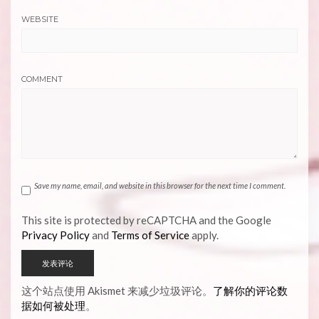
WEBSITE
COMMENT
Save my name, email, and website in this browser for the next time I comment.
This site is protected by reCAPTCHA and the Google
Privacy Policy
and
Terms of Service
apply.
这个站点使用 Akismet 来减少垃圾评论。
了解你的评论数
据如何被处理
。