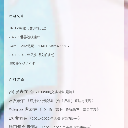
近期文章
UNITY 构建与客户端安全
2022：世界线收束中
GAMES 202 笔记：SHADOW MAPPING
2021~2022 年丢失博文的备份
博客挂的这几个月
近期评论
ybj
发表在《
》
[BZOJ3900]交换茸角 题解
发表在《
》
W
可持久化线段树（含主席树）原理与实现
Advinas
发表在《
》
【生物】高中生物选修三：基因工程
LX
发表在《
》
2021~2022 年丢失博文的备份
静曰复命
发表在《
》
2021~2022 年丢失博文的备份