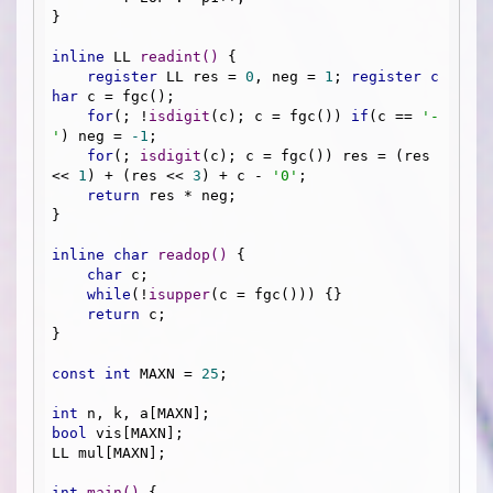
}

inline
 LL 
readint
()
{

register
 LL res = 
0
, neg = 
1
; 
register
c
har
 c = fgc();

for
(; !
isdigit
(c); c = fgc()) 
if
(c == 
'-
'
) neg = 
-1
;

for
(; 
isdigit
(c); c = fgc()) res = (res 
<< 
1
) + (res << 
3
) + c - 
'0'
;

return
 res * neg;

}

inline
char
readop
()
{

char
 c;

while
(!
isupper
(c = fgc())) {}

return
 c;

}

const
int
 MAXN = 
25
;

int
bool
 vis[MAXN];

LL mul[MAXN];

int
main
()
{
