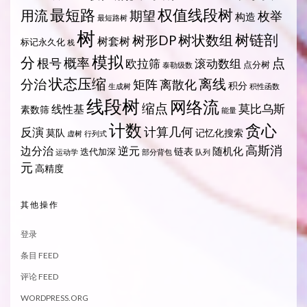
最短路
权值线段树
用流
期望
枚举
构造
最短路树
树
树状数组
树链剖
树形DP
树套树
标记永久化
栈
模拟
分
概率
点
根号
欧拉筛
滚动数组
点分树
泰勒级数
状态压缩
离线
分治
矩阵
离散化
积分
生成树
积性函数
线段树
网络流
缩点
莫比乌斯
线性基
素数筛
能量
计数
贪心
计算几何
反演
莫队
记忆化搜索
虚树
行列式
高斯消
边分治
逆元
随机化
链表
迭代加深
运动学
部分背包
队列
元
高精度
其他操作
登录
条目 FEED
评论 FEED
WORDPRESS.ORG