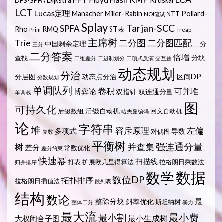
Dijkstra
Kruskal
DFS-SPFA
LCT
Lucas定理
Manacher
Miller-Rabin
Pollard-
NTT
NOI笔试
Splay
Tarjan-SCC
SPFA
Rho
RMQ
ST表
Prim
Treap
主席树
Trie
二分图
二分图匹配
中国剩余定理
二分
三分
二分答案
倍增
分块
查找
二维差分
二进制划分
二项式反演
交互题
动态规划
分治
分层图
动态点分治
区间DP
分数规划
单调队列
卷积
可并堆
博弈论
双指针
双连通分量
单调栈
图
可持久化
后缀自动机
后缀数组
回文自动机
哈夫曼编码
论
字符串
堆
容斥原理
左偏
多项式
导数
对偶图
复数
平衡树
强连通分量
树
并查集
差分
常数优化
差分约束
快速幂
扫描线
打表
扩展欧几里得算法
拉格朗日乘数法
归并排序
数据
数学
数位DP
拓扑排序
拉格朗日插值法
散列表
结构
数论
整除分块
最
斜率优化
斯坦纳树
整体二分
暴力
最大流
最小费
最小割
最小生成树
大权闭合子图