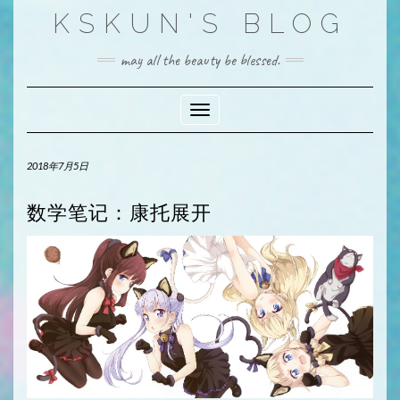
Skip
KSKUN'S BLOG
to
content
may all the beauty be blessed.
Toggle Navigation
2018年7月5日
数学笔记：康托展开