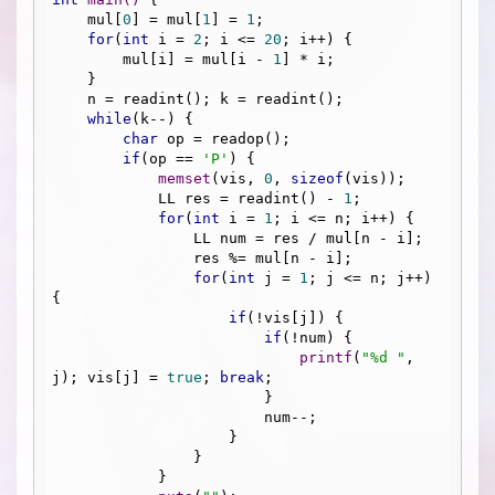
    mul[
0
] = mul[
1
] = 
1
;

for
(
int
 i = 
2
; i <= 
20
; i++) {

        mul[i] = mul[i - 
1
] * i;

    }

    n = readint(); k = readint();

while
(k--) {

char
 op = readop();

if
(op == 
'P'
) {

memset
(vis, 
0
, 
sizeof
(vis));

            LL res = readint() - 
1
;

for
(
int
 i = 
1
; i <= n; i++) {

                LL num = res / mul[n - i];

                res %= mul[n - i];

for
(
int
 j = 
1
; j <= n; j++) 
{

if
(!vis[j]) {

if
(!num) {

printf
(
"%d "
, 
j); vis[j] = 
true
; 
break
;

                        }

                        num--;

                    }

                }

            }
