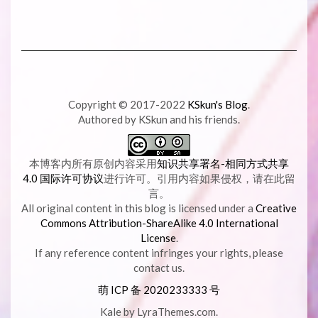
Copyright © 2017-2022
KSkun's Blog
.
Authored by KSkun and his friends.
本博客内所有原创内容采用
知识共享署名-相同方式共享
4.0 国际许可协议
进行许可。引用内容如果侵权，请在此留
言。
All original content in this blog is licensed under a
Creative
Commons Attribution-ShareAlike 4.0 International
License
.
If any reference content infringes your rights, please
contact us.
萌 ICP 备
2020233333 号
Kale
by LyraThemes.com.