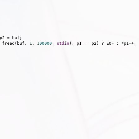
p2 = buf;

 fread(buf, 
1
, 
100000
, 
stdin
), p1 == p2) ? EOF : *p1++;
