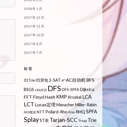
2018 年 1 月
2017 年 12 月
2017 年 11 月
2017 年 10 月
2017 年 8 月
2017 年 7 月
标签
AC自动机
BFS
01背包
2-SAT
01Trie
A*
DFS
BSGS
Dijkstra
DFS-SPFA
cdq分治
LCA
KMP
FFT
Hash
Floyd
Kruskal
LCT
Lucas定理
Manacher
Miller-Rabin
SPFA
Pollard-Rho
RMQ
NTT
NOI笔试
Prim
Splay
Tarjan-SCC
Trie
ST表
Treap