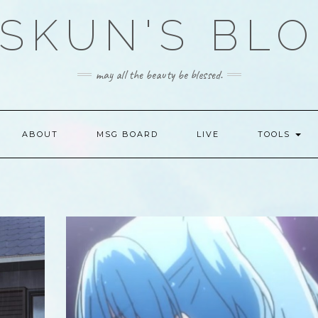
SKUN'S BL
may all the beauty be blessed.
ABOUT
MSG BOARD
LIVE
TOOLS