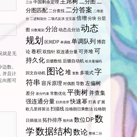
主席树
二分图
二
中国剩余定理
三分
二分答案
分图匹配
二分查找
二维差
倍增
分块
分层
分
二进制划分
二项式反演
交互题
动态
分治
图
动态点分治
分数规划
规划
单调队列
博弈
区间DP
单调栈
可
卷积
可并堆
论
双指针
双连通分量
情况就是无
持久化
后缀自动机
后缀数组
哈夫曼编码
少边数。
图论
字
堆
多项式
回文自动机
，并且计
复数
是无向图可
符串
容斥原理
左偏树
导数
对偶图
平衡树
并查集
差分
常数优化
差分约束
强连通分量
快速幂
打表
扩展
归并排序
扫描线
欧几里得算法
拉格朗日乘数法
拉格朗
数
数位DP
拓扑排序
日插值法
散列表
数据结构
学
数论
整体二分