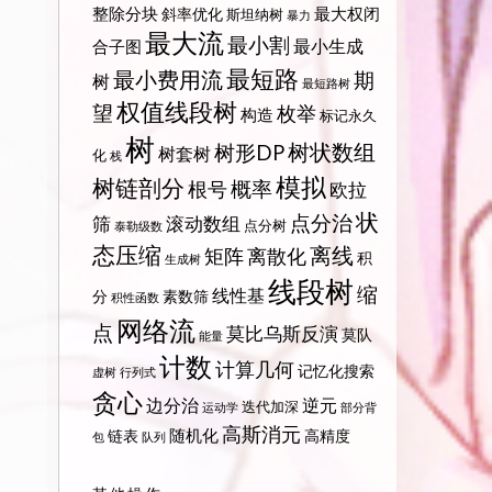
整除分块
最大权闭
斜率优化
斯坦纳树
暴力
最大流
最小割
最小生成
合子图
最短路
最小费用流
期
树
最短路树
权值线段树
望
枚举
构造
标记永久
树
树状数组
树形DP
树套树
化
栈
模拟
树链剖分
概率
根号
欧拉
状
点分治
筛
滚动数组
点分树
泰勒级数
态压缩
离线
矩阵
离散化
积
生成树
线段树
缩
线性基
分
素数筛
积性函数
网络流
点
莫比乌斯反演
莫队
能量
计数
计算几何
记忆化搜索
虚树
行列式
贪心
边分治
逆元
迭代加深
运动学
部分背
高斯消元
随机化
链表
高精度
包
队列