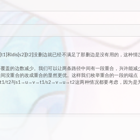
[t1]和dis[s2][t2]没删边就已经不满足了那删边是没有用的，这种
路覆盖的边数减少。我们可以让两条路径中间有一段重合，兴许能减
之间没重合的改成重合的显然更优。这样我们枚举重合的一段的端点
1/t2与s1→u→v→t1/s2→v→u→t2这两种情况都要考虑，因为