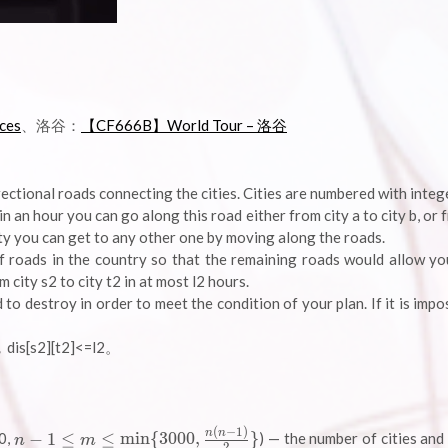
ces
、洛谷：
【CF666B】World Tour – 洛谷
rectional roads connecting the cities. Cities are numbered with inte
 in an hour you can go along this road either from city a to city b, or 
ity you can get to any other one by moving along the roads.
f roads in the country so that the remaining roads would allow yo
m city s2 to city t2 in at most l2 hours.
destroy in order to meet the condition of your plan. If it is impos
[s2][t2]<=l2。
(
−
1
)
n - 1 \leq
n
n
−
1
≤
≤
m
i
n
{
3
0
0
0
,
}
00,
) — the number of cities and
n
m
2