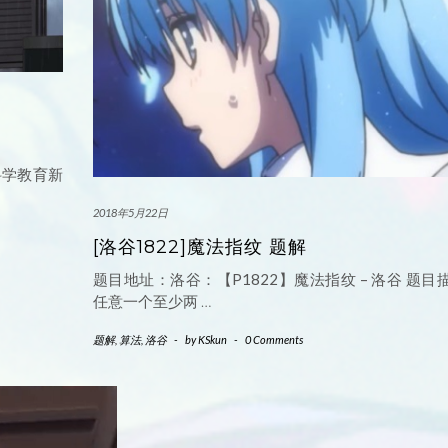
机科学教育新
2018年5月22日
[洛谷1822]魔法指纹 题解
题目地址：洛谷：【P1822】魔法指纹 – 洛谷 题目
任意一个至少两
…
题解
,
算法
,
洛谷
-
by
KSkun
-
0 Comments