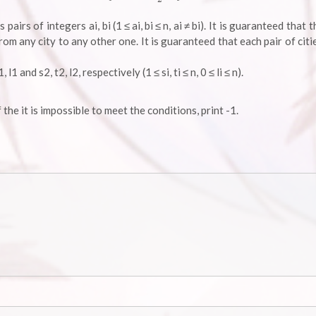
m \leq
\min\
airs of integers ai, bi (1 ≤ ai, bi ≤ n, ai ≠ bi). It is guaranteed that 
{3000,
rom any city to any other one. It is guaranteed that each pair of citi
\frac{n(n-
1)}{2}\}
 and s2, t2, l2, respectively (1 ≤ si, ti ≤ n, 0 ≤ li ≤ n).
the it is impossible to meet the conditions, print -1.