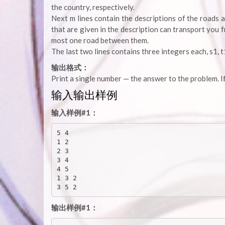
the country, respectively.
Next m lines contain the descriptions of the roads as p
that are given in the description can transport you f
most one road between them.
The last two lines contains three integers each, s1, t1, l1
输出格式：
Print a single number — the answer to the problem. If 
输入输出样例
输入样例#1：
5 4

1 2

2 3

3 4

4 5

1 3 2

输出样例#1：