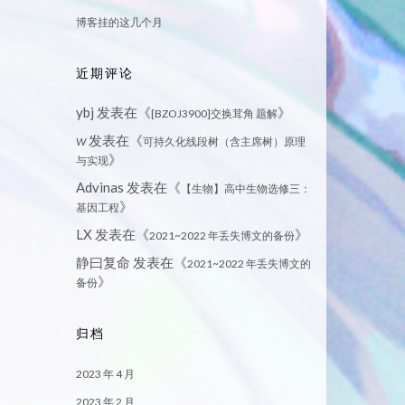
博客挂的这几个月
近期评论
ybj
发表在《
》
[BZOJ3900]交换茸角 题解
发表在《
W
可持久化线段树（含主席树）原理
》
与实现
Advinas
发表在《
【生物】高中生物选修三：
》
基因工程
LX
发表在《
》
2021~2022 年丢失博文的备份
静曰复命
发表在《
2021~2022 年丢失博文的
》
备份
归档
2023 年 4 月
2023 年 2 月