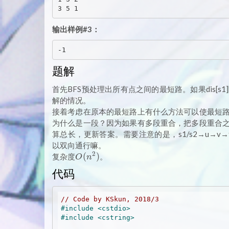
输出样例#3：
题解
首先BFS预处理出所有点之间的最短路。如果dis[s1]
解的情况。
接着考虑在原本的最短路上有什么方法可以使最短
为什么是一段？因为如果有多段重合，把多段重合
算总长，更新答案。需要注意的是，s1/s2→u→v→t
以双向通行嘛。
2
O(n^2)
(
)
复杂度
。
O
n
代码
// Code by KSkun, 2018/3
#
include
<cstdio>
#
include
<cstring>