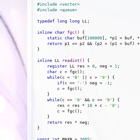
#
include
<vector>
#
include
<queue>
typedef
long
long
 LL;

inline
char
fgc
()
{

static
char
 buf[
100000
], *p1 = buf, *
return
 p1 == p2 && (p2 = (p1 = buf) +
}

inline
 LL 
readint
()
{

register
 LL res = 
0
, neg = 
1
;

char
 c = fgc();

while
(c < 
'0'
 || c > 
'9'
) {

if
(c == 
'-'
) neg = 
-1
;

        c = fgc();

    }

while
(c >= 
'0'
 && c <= 
'9'
) {

        res = res * 
10
 + c - 
'0'
;

        c = fgc();

    }

return
 res * neg;

}

const
int
 MAXN = 
3005
;
