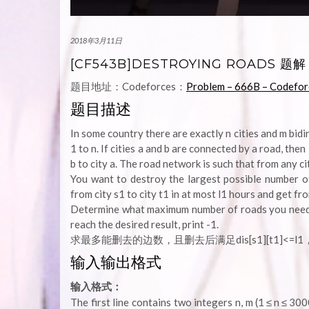
2018年3月11日
[CF543B]DESTROYING ROADS 题解
题目地址：Codeforces：
Problem – 666B – Codefor
题目描述
In some country there are exactly n cities and m bidi
1 to n. If cities a and b are connected by a road, then
b to city a. The road network is such that from any c
You want to destroy the largest possible number o
from city s1 to city t1 in at most l1 hours and get fro
Determine what maximum number of roads you need to 
reach the desired result, print -1.
求最多能删去的边数，且删去后满足dis[s1][t1]<=l1，dis
输入输出格式
输入格式：
The first line contains two integers n, m (1 ≤ n ≤ 30