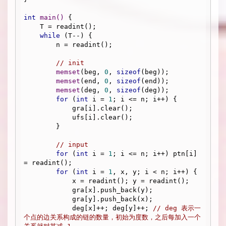
int
main
()
{

    T = readint();

while
 (T--) {

        n = readint();

// init
memset
(beg, 
0
, 
sizeof
(beg));

memset
(end, 
0
, 
sizeof
(end));

memset
(deg, 
0
, 
sizeof
(deg));

for
 (
int
 i = 
1
; i <= n; i++) {

            gra[i].clear();

            ufs[i].clear();

        }

// input
for
 (
int
 i = 
1
; i <= n; i++) ptn[i] 
= readint();

for
 (
int
 i = 
1
, x, y; i < n; i++) {

            x = readint(); y = readint();

            gra[x].push_back(y);

            gra[y].push_back(x);

            deg[x]++; deg[y]++; 
// deg 表示一
个点的边关系构成的链的数量，初始为度数，之后每加入一个