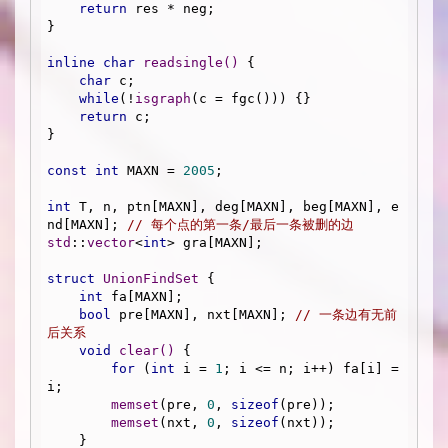
return
 res * neg;

}

inline
char
readsingle
()
{

char
 c;

while
(!
isgraph
(c = fgc())) {}

return
 c;

}

const
int
 MAXN = 
2005
;

int
 T, n, ptn[MAXN], deg[MAXN], beg[MAXN], e
nd[MAXN]; 
// 每个点的第一条/最后一条被删的边
std
::
vector
<
int
> gra[MAXN];

struct
UnionFindSet
 {
int
 fa[MAXN];

bool
 pre[MAXN], nxt[MAXN]; 
// 一条边有无前
后关系
void
clear
()
{

for
 (
int
 i = 
1
; i <= n; i++) fa[i] = 
i;

memset
(pre, 
0
, 
sizeof
(pre));

memset
(nxt, 
0
, 
sizeof
(nxt));

    }
