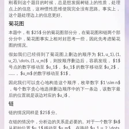
刚看到这个题目的时候，总是想发掘树链上的性质，处理
点上的信息，这种惯性思维使我完全没有思路。事实上，
这个题处理边上的信息更好。
菊花图
本题中，有 $25$ 分的菊花图部分分，在菊花图和链两个部
分分中，菊花图事实上相对好思考一些，因此先考虑菊花
图的情况。
假如我们已经得到了菊花图上删边的顺序为 $(1, u_1), (1,
u_2), \dots, (1, u_m)$ ，则按顺序删边后，容易发现， $1$
号点的数字移动至 $u_1$， $u_1$ 的数字移动至 $u_2$，
……， $u_m$ 的数字移动至 $1$ 。
因此我们可以贪心地构造这个顺序，枚举数字 $1 \sim n$
，每个数字贪心地选择删边顺序中的下一条边，该数字最
后的位置就是该边对应的 $u_i$ 。
链
链的情况同样是 $25$ 分。
在链的情况中，分析边的关系是必要的。对于一个数字 $k$
从初始位置 $u_1$ 移动至 $u_m$ ，在路径 $u_1, u_2, \dots,