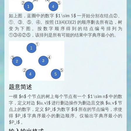
如上图，蓝圈中的数字 $1 \sim 5$ 一开始分别在结点②、
①、③、⑤、④。按照 (1)(4)(3)(2) 的顺序删去所有边，树
变为下图。按数字顺序得到的结点编号排列为
①③④②⑤，该排列是所有可能的结果中字典序最小的。
题意简述
一棵 $n$ 个节点的树上每个节点有一个 $1 \sim n$ 中的数
字，定义对边 $(u, v)$ 进行删边操作为删边且交换 $u, v$ 节
点上的数字，定义 $P_i$ 为数字 $i$ 所在的节点编号，求使
得 $P_i$ 字典序最小的删边顺序。仅输出字典序最小的
$P_i$ 。