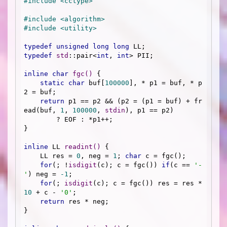
#
include
<cctype>
#
include
<algorithm>
#
include
<utility>
typedef
unsigned
long
long
typedef
std
::pair<
int
, 
int
> PII;

inline
char
fgc
()
{

static
char
 buf[
100000
], * p1 = buf, * p
2 = buf;

return
 p1 == p2 && (p2 = (p1 = buf) + fr
ead(buf, 
1
, 
100000
, 
stdin
), p1 == p2)

        ? EOF : *p1++;

}

inline
 LL 
readint
()
{

    LL res = 
0
, neg = 
1
; 
char
 c = fgc();

for
(; !
isdigit
(c); c = fgc()) 
if
(c == 
'-
'
) neg = 
-1
;

for
(; 
isdigit
(c); c = fgc()) res = res * 
10
 + c - 
'0'
;

return
 res * neg;

}
