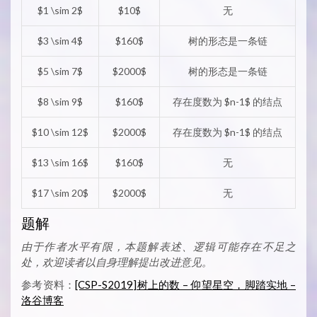
$1 \sim 2$
$10$
无
$3 \sim 4$
$160$
树的形态是一条链
$5 \sim 7$
$2000$
树的形态是一条链
$8 \sim 9$
$160$
存在度数为 $n-1$ 的结点
$10 \sim 12$
$2000$
存在度数为 $n-1$ 的结点
$13 \sim 16$
$160$
无
$17 \sim 20$
$2000$
无
题解
由于作者水平有限，本题解表述、逻辑可能存在不足之
处，欢迎读者以自身理解提出改进意见。
参考资料：
[CSP-S2019]树上的数 – 仰望星空，脚踏实地 –
洛谷博客