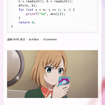
    n = readint(); k = readint();

    dfs(n, k);

for
 (
int
 i = n; i >= 
1
; i--) {

printf
(
"%d"
, ans[i]);

    }

return
0
;

}
题解
,
NOIP
,
算法
-
by
KSkun
-
0 Comments