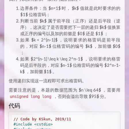
边界条件：当 $n=1$ 时， $k$ 值就是此时要求的的
$1$ 位格雷码；
判断当前 $k$ 属于前半段（正序）还是后半段（逆
序），这决定了是否需要把下一层的递归 $k$ 值换算
成正序的编号以及加的前缀是 $0$ 还是 $1$ ；
如果 $k < 2^{n-1}$ ，说明要求的格雷码是前半段
的，对应 $n-1$ 位格雷码的编号 $k$ ，加前缀 $0$
；
如果 $2^{n-1} \leq k \leq 2^n-1$ ，说明要求的格雷
码是后半段的，对应 $n-1$ 位格雷码的编号 $2^n-1-
k$ ，加前缀 $1$ 。
使用递归实现这一流程即可求出格雷码。
需要注意的是，本题的数据范围为 $n \leq 64$ ，需要用
，否则会溢出导致 $95$ 分。
unsigned long long
代码
// Code by KSkun, 2019/11
#
include
<cstdio>