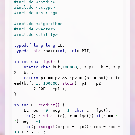
#
include
<cstdio>
#
include
<cctype>
#
include
<cstring>
#
include
<algorithm>
#
include
<vector>
#
include
<utility>
typedef
long
long
typedef
std
::pair<
int
, 
int
> PII;

inline
char
fgc
()
{

static
char
 buf[
100000
], * p1 = buf, * p
2 = buf;

return
 p1 == p2 && (p2 = (p1 = buf) + fr
ead(buf, 
1
, 
100000
, 
stdin
), p1 == p2)

        ? EOF : *p1++;

}

inline
 LL 
readint
()
{

    LL res = 
0
, neg = 
1
; 
char
 c = fgc();

for
(; !
isdigit
(c); c = fgc()) 
if
(c == 
'-
'
) neg = 
-1
;

for
(; 
isdigit
(c); c = fgc()) res = res * 
10
 + c - 
'0'
;
