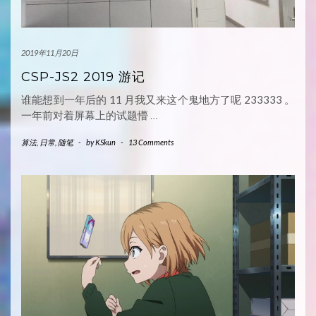
2019年11月20日
CSP-JS2 2019 游记
谁能想到一年后的 11 月我又来这个鬼地方了呢 233333 。
一年前对着屏幕上的试题懵
…
算法
,
日常
,
随笔
-
by
KSkun
-
13 Comments