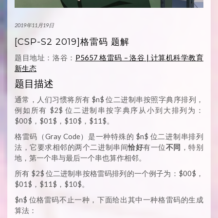
2019年11月19日
[CSP-S2 2019]格雷码 题解
题目地址：洛谷：
P5657 格雷码 – 洛谷 | 计算机科学教育
新生态
题目描述
通常，人们习惯将所有 $n$ 位二进制串按照字典序排列，
例如所有 $2$ 位二进制串按字典序从小到大排列为：
$00$，$01$，$10$，$11$。
格雷码（Gray Code）是一种特殊的 $n$ 位二进制串排列
法，它要求相邻的两个二进制串间
恰好
有一位
不同
，特别
地，第一个串与最后一个串也算作相邻。
所有 $2$ 位二进制串按格雷码排列的一个例子为：$00$，
$01$，$11$，$10$。
$n$ 位格雷码不止一种，下面给出其中一种格雷码的生成
算法：