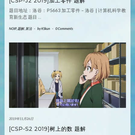
[CSP-J2 2019]加工零件 题解
题目地址：洛谷：P5663 加工零件 – 洛谷 | 计算机科学教
育新生态 题目
…
NOIP
,
题解
,
算法
-
by
KSkun
-
0 Comments
2019年11月26日
[CSP-S2 2019]树上的数 题解