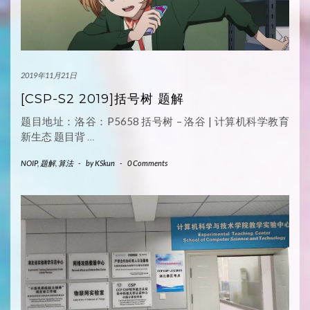
2019年11月21日
[CSP-S2 2019]括号树 题解
题目地址：洛谷：P5658 括号树 – 洛谷 | 计算机科学教育
新生态 题目背
…
NOIP
,
题解
,
算法
-
by
KSkun
-
0 Comments