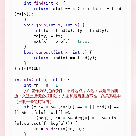
int
find
(
int
 x)
{

return
 fa[x] == x ? x : fa[x] = find
(fa[x]);

    }

void
join
(
int
 x, 
int
 y)
{ 

int
 fx = find(x), fy = find(y);

        fa[fy] = fx;

        nxt[x] = pre[y] = 
true
;

    }

bool
sameset
(
int
 x, 
int
 y)
{

return
 find(x) == find(y);

    }

} ufs[MAXN];

int
dfs
(
int
 u, 
int
 f)
{

int
 mn = n + 
1
;

// 能作为终点的条件：不是起点；入边可以是最后删
边；入边之后无必须删边；入边和最后删边不在一条关系链中
（只剩一条链时除外）
if
 (f != 
0
 && (end[u] == 
0
 || end[u] == 
f) && !ufs[u].nxt[f] && 

        !(beg[u] != 
0
 && deg[u] > 
1
 && ufs
[u].sameset(f, beg[u]))) {

        mn = 
std
::min(mn, u);

    }	
