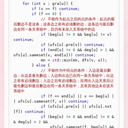
for
 (
int
 v : gra[u]) {

if
 (v == f) 
continue
;

if
 (f == 
0
) {

// 不能作为起点之后的点的条件：起点的最
后删边不是这条；这条边之前有必须删的边；这条边与最后删
边在同一条关系链中，且仍有未加入关系链中的边
if
 (beg[u] != 
0
 && beg[u] != v) 
continue
;

if
 (ufs[u].pre[v]) 
continue
;

if
 (end[u] != 
0
 && deg[u] > 
1
 && 
ufs[u].sameset(v, end[u])) 
continue
;

            mn = 
std
::min(mn, dfs(v, u));

        } 
else
 {

// 不能作为中间点的条件：入边是最后删
边；出边是最先删边；入边和出边已在同一条关系链中；出边
之前有必须删边；入边之后有必须删边；应用出入边关系后让
最先删边和最后删边在同一条关系链中，且有其他边未在该关
系链中
if
 (f == end[u] || v == beg[u] |
| ufs[u].sameset(f, v)) 
continue
;

if
 (ufs[u].pre[v] || ufs[u].nxt
[f]) 
continue
;

if
 (beg[u] != 
0
 && end[u] != 
0
 &
& deg[u] > 
2
 && 

                ufs[u].sameset(f, beg[u]) && 