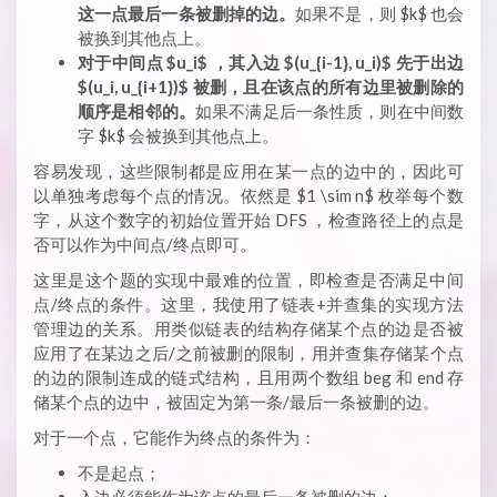
这一点最后一条被删掉的边。
如果不是，则 $k$ 也会
被换到其他点上。
对于中间点 $u_i$ ，其入边 $(u_{i-1}, u_i)$ 先于出边
$(u_i, u_{i+1})$ 被删，且在该点的所有边里被删除的
顺序是相邻的。
如果不满足后一条性质，则在中间数
字 $k$ 会被换到其他点上。
容易发现，这些限制都是应用在某一点的边中的，因此可
以单独考虑每个点的情况。依然是 $1 \sim n$ 枚举每个数
字，从这个数字的初始位置开始 DFS ，检查路径上的点是
否可以作为中间点/终点即可。
这里是这个题的实现中最难的位置，即检查是否满足中间
点/终点的条件。这里，我使用了链表+并查集的实现方法
管理边的关系。用类似链表的结构存储某个点的边是否被
应用了在某边之后/之前被删的限制，用并查集存储某个点
的边的限制连成的链式结构，且用两个数组 beg 和 end 存
储某个点的边中，被固定为第一条/最后一条被删的边。
对于一个点，它能作为终点的条件为：
不是起点；