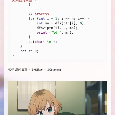
关系就对其减 1
        }

// process
for
 (
int
 i = 
1
; i <= n; i++) {

int
 mn = dfs(ptn[i], 
0
);

            dfs2(ptn[i], 
0
, mn);

printf
(
"%d "
, mn);

        }

putchar
(
'\n'
);

    }

return
0
;

}
NOIP
,
题解
,
算法
-
by
KSkun
-
1 Comment