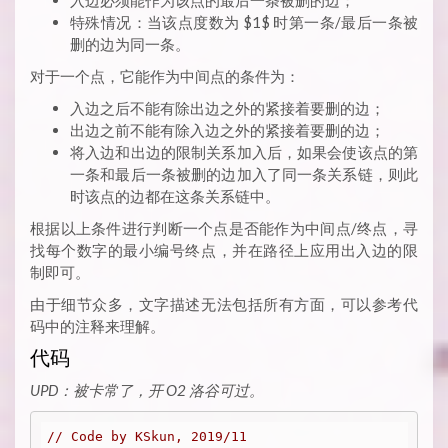
入边必须能作为该点的最后一条被删的边；
特殊情况：当该点度数为 $1$ 时第一条/最后一条被
删的边为同一条。
对于一个点，它能作为中间点的条件为：
入边之后不能有除出边之外的紧接着要删的边；
出边之前不能有除入边之外的紧接着要删的边；
将入边和出边的限制关系加入后，如果会使该点的第
一条和最后一条被删的边加入了同一条关系链，则此
时该点的边都在这条关系链中。
根据以上条件进行判断一个点是否能作为中间点/终点，寻
找每个数字的最小编号终点，并在路径上应用出入边的限
制即可。
由于细节众多，文字描述无法包括所有方面，可以参考代
码中的注释来理解。
代码
UPD：被卡常了，开 O2 洛谷可过。
// Code by KSkun, 2019/11