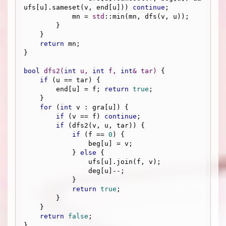
ufs[u].sameset(v, end[u])) 
continue
;

            mn = 
std
::min(mn, dfs(v, u));

        }

    }

return
 mn;

}

bool
dfs2
(
int
 u, 
int
 f, 
int
& tar)
{

if
 (u == tar) {

        end[u] = f; 
return
true
;

    }

for
 (
int
 v : gra[u]) {

if
 (v == f) 
continue
;

if
 (dfs2(v, u, tar)) {

if
 (f == 
0
) {

                beg[u] = v;

            } 
else
 {

                ufs[u].join(f, v);

                deg[u]--;

            }

return
true
;

        }

    }

return
false
;

}
