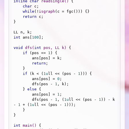
inline
char
readsingle
()
{

char
 c;

while
(!
isgraph
(c = fgc())) {}

return
 c;

}

int
 ans[
100
];

void
dfs
(
int
 pos, LL k)
{

if
 (pos == 
1
) {

        ans[pos] = k;

return
;

    }

if
 (k < (
1u
ll << (pos - 
1
))) {

        ans[pos] = 
0
;

        dfs(pos - 
1
, k);

    } 
else
 {

        ans[pos] = 
1
;

        dfs(pos - 
1
, (
1u
ll << (pos - 
1
)) - k 
- 
1
 + (
1u
ll << (pos - 
1
)));

    }

}

int
main
()
{
