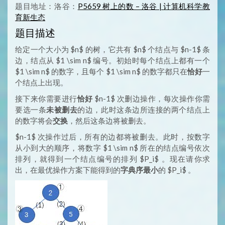
题目地址：洛谷：
P5659 树上的数 – 洛谷 | 计算机科学教
育新生态
题目描述
给定一个大小为 $n$ 的树，它共有 $n$ 个结点与 $n-1$ 条
边，结点从 $1 \sim n$ 编号。初始时每个结点上都有一个
$1 \sim n$ 的数字，且每个 $1 \sim n$ 的数字都只在
恰好
一
个结点上出现。
接下来你需要进行
恰好
$n-1$ 次删边操作，每次操作你需
要选一条
未被删去
的边，此时这条边所连接的两个结点上
的数字将会
交换
，然后这条边将被删去。
$n-1$ 次操作过后，所有的边都将被删去。此时，按数字
从小到大的顺序，将数字 $1 \sim n$ 所在的结点编号依次
排列，就得到一个结点编号的排列 $P_i$ ​。现在请你求
出，在最优操作方案下能得到的
字典序最小
的 $P_i$ ​。