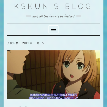
Skip
KSKUN'S BLOG
to
content
may all the beauty be blessed.
Toggle Navigation
月度归档：
2019 年 11 月