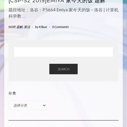
[CSP-S2 2019]EMIYA 家今天的饭 题解
题目地址：洛谷：P5664 Emiya 家今天的饭 – 洛谷 | 计算机
科学教
…
NOIP
,
题解
,
算法
-
by
KSkun
-
0 Comments
SEARCH
分类
分
类