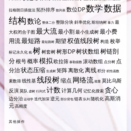
数据
数学
数位DP
拓扑排序
拉格朗日插值法
散列表
结构
数论
整除分块
最
斜率优化
斯坦纳树
整体二分
暴力
最大流
最小费
最小割
最小生成树
大权闭合子图
最短路
权值线段树
用流
期望
枚举
构造
最短路树
树
树状数组
树链剖
树形DP
树套树
标记永久化
栈
模拟
分
概率
点
根号
欧拉筛
滚动数组
点分树
泰勒级数
状态压缩
离线
分治
矩阵
离散化
积分
生成树
积性函数
线段树
网络流
缩点
莫比乌斯
线性基
素数筛
能量
计数
贪心
计算几何
反演
莫队
记忆化搜索
虚树
行列式
高斯消
边分治
逆元
随机化
链表
迭代加深
运动学
部分背包
队列
元
高精度
其他操作