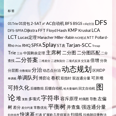
标签
DFS
AC自动机
BFS
01背包
2-SAT
BSGS
01Trie
A*
cdq分治
LCA
KMP
FFT
Hash
Floyd
Dijkstra
Kruskal
DFS-SPFA
LCT
Lucas定理
Manacher
Miller-Rabin
Pollard-
NTT
NOI笔试
Splay
Tarjan-SCC
SPFA
Rho
RMQ
ST表
Prim
Treap
主席树
Trie
二分图
二分图匹配
中国剩余定理
二分
三分
二分答案
倍增
分块
查找
二维差分
二进制划分
二项式反演
交互题
动态规划
分治
分层图
动态点分治
区间DP
分数规划
单调队列
卷积
可并堆
博弈论
双指针
双连通分量
单调栈
图
可持久化
后缀自动机
后缀数组
回文自动机
哈夫曼编码
论
字符串
堆
容斥原理
左偏
多项式
导数
对偶图
复数
平衡树
强连通分量
树
并查集
差分
常数优化
差分约束
快速幂
扫描线
打表
扩展欧几里得算法
拉格朗日乘数法
归并排序