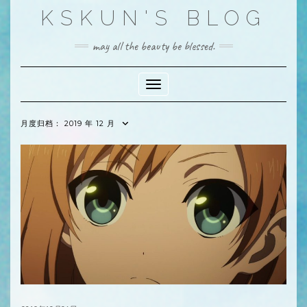
Skip
KSKUN'S BLOG
to
content
may all the beauty be blessed.
Toggle Navigation
月度归档：
2019 年 12 月