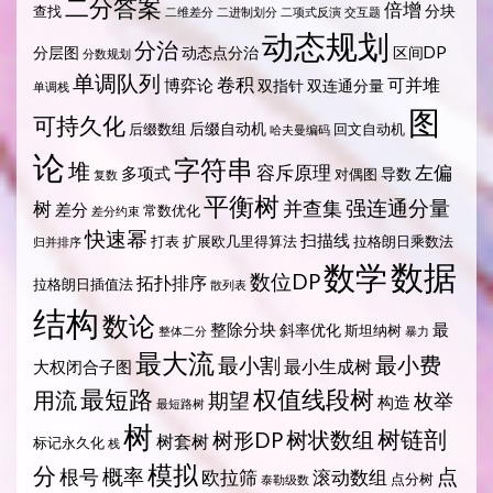
二分答案
倍增
分块
查找
二维差分
二进制划分
二项式反演
交互题
动态规划
分治
分层图
动态点分治
区间DP
分数规划
单调队列
卷积
可并堆
博弈论
双指针
双连通分量
单调栈
图
可持久化
后缀自动机
后缀数组
回文自动机
哈夫曼编码
论
字符串
堆
容斥原理
左偏
多项式
导数
对偶图
复数
平衡树
强连通分量
树
并查集
差分
常数优化
差分约束
快速幂
扫描线
打表
扩展欧几里得算法
拉格朗日乘数法
归并排序
数据
数学
数位DP
拓扑排序
拉格朗日插值法
散列表
结构
数论
整除分块
最
斜率优化
斯坦纳树
整体二分
暴力
最大流
最小费
最小割
最小生成树
大权闭合子图
最短路
权值线段树
用流
期望
枚举
构造
最短路树
树
树状数组
树链剖
树形DP
树套树
标记永久化
栈
模拟
分
概率
点
根号
欧拉筛
滚动数组
点分树
泰勒级数