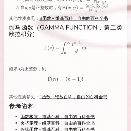
Γ
(
+
)
x
y
\mathrm{B}
y) =
(
−
1
)
!
(
−
1
)
!
\mathrm{B}
x
y
B
(
,
)
=
当x, y是正整数时，有
x
y
(y, x)
(
+
−
1
)
!
\frac{\Gamma(x)
x
y
(x, y) =
\Gamma(y)}
其他性质参见：
Β函数 – 维基百科，自由的百科全书
\frac{(x-1)!
{\Gamma(x+y)}
(y-1)!}
伽马函数（GAMMA FUNCTION，第二类
{(x+y-1)!}
欧拉积分）
∞
−
1
z
\Gamma(z) = \int_0^\infty
t
∫
Γ
(
)
=
d
z
t
t
e
0
如果n为正整数，则
Γ
(
)
=
(
\Gamma(n) = (n-1)!
−
1
)
!
n
n
其他性质参见：
Γ函数 – 维基百科，自由的百科全书
参考资料
函数极限 – 维基百科，自由的百科全书
夹挤定理 – 维基百科，自由的百科全书
连续函数 – 维基百科，自由的百科全书