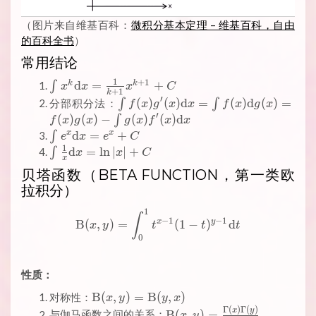
（图片来自维基百科：
微积分基本定理 – 维基百科，自由
的百科全书
）
常用结论
1
+
1
\int x^k
d
=
+
k
k
∫
x
x
x
C
+
1
k
\mathrm{d}x
′
\int
(
)
(
)
d
=
(
)
d
(
)
=
分部积分法：
∫
∫
f
x
g
x
x
f
x
g
x
= \frac{1}
f(x)g'(x)\mathrm{d}x
′
(
)
(
)
−
(
)
(
)
d
∫
f
x
g
x
g
x
f
x
x
{k+1}
= \int
\int e^x
d
=
+
x
x
∫
e
x
e
C
x^{k+1} + C
f(x)\mathrm{d}g(x)
\mathrm{d}x
1
\int \frac{1}
d
=
l
n
∣
∣
+
∫
x
x
C
x
= f(x)g(x) - \int
= e^x + C
{x}
贝塔函数（BETA FUNCTION，第一类欧
g(x)f'(x)\mathrm{d}x
\mathrm{d}x
拉积分）
= \ln |x| + C
1
\mathrm{B}(x, y) = \int_0
∫
−
1
−
1
x
y
B
(
,
)
=
(
1
−
)
d
x
y
t
t
t
0
性质：
\mathrm{B}
B
(
,
)
=
B
(
,
)
对称性：
x
y
y
x
(x, y) =
Γ
(
)
Γ
(
)
\mathrm{B}(x,
x
y
B
(
,
)
=
与伽马函数之间的关系：
x
y