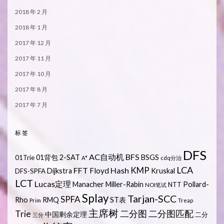
2018 年 2 月
2018 年 1 月
2017 年 12 月
2017 年 11 月
2017 年 10 月
2017 年 8 月
2017 年 7 月
标签
DFS
AC自动机
BFS
01背包
2-SAT
BSGS
01Trie
A*
cdq分治
LCA
KMP
FFT
Hash
Floyd
Dijkstra
Kruskal
DFS-SPFA
LCT
Lucas定理
Manacher
Miller-Rabin
Pollard-
NTT
NOI笔试
Splay
Tarjan-SCC
SPFA
Rho
RMQ
ST表
Prim
Treap
主席树
Trie
二分图
二分图匹配
中国剩余定理
二分
三分