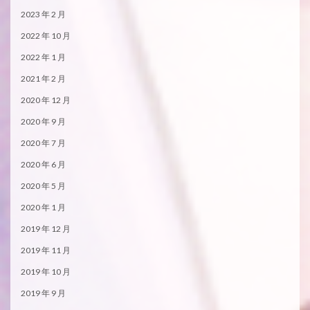
2023 年 2 月
2022 年 10 月
2022 年 1 月
2021 年 2 月
2020 年 12 月
2020 年 9 月
2020 年 7 月
2020 年 6 月
2020 年 5 月
2020 年 1 月
2019 年 12 月
2019 年 11 月
2019 年 10 月
2019 年 9 月