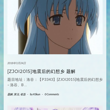
2018年3月24日
[ZJOI2015]地震后的幻想乡 题解
题目地址：洛谷：【P3343】[ZJOI2015]地震后的幻想乡
– 洛谷、B
…
题解
,
算法
,
省选
-
by
KSkun
-
0 Comments