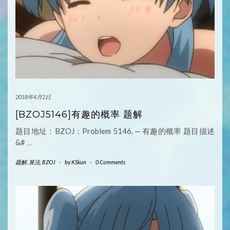
2018年4月2日
[BZOJ5146]有趣的概率 题解
题目地址：BZOJ：Problem 5146. — 有趣的概率 题目描述
&#
…
题解
,
算法
,
BZOJ
-
by
KSkun
-
0 Comments