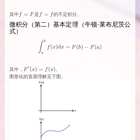
f
f
=
=
其中
是
的不定积分。
f
F
f
f
=
=
微积分（第二）基本定理（牛顿-莱布尼茨公
F
f
式）
b
\int_a^b f(x)\mathrm{d}x =
∫
(
)
d
=
(
)
−
(
)
f
x
x
F
b
F
a
a
′
F'(x)
(
)
=
(
)
其中，
。
F
x
f
x
=
图形化的直观理解见下图。
f(x)