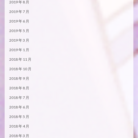
2019 年 8 月
2019 年 7 月
2019 年 6 月
2019 年 5 月
2019 年 3 月
2019 年 1 月
2018 年 11 月
2018 年 10 月
2018 年 9 月
2018 年 8 月
2018 年 7 月
2018 年 6 月
2018 年 5 月
2018 年 4 月
2018 年 3 月