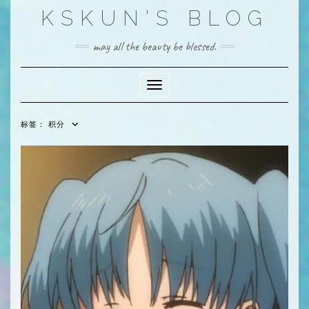
Skip
KSKUN'S BLOG
to
content
may all the beauty be blessed.
Toggle Navigation
标签：
积分