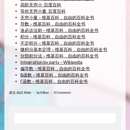
高阶无穷小_百度百科
等价无穷小量_百度百科
无穷小量 – 维基百科，自由的百科全书
导数 – 维基百科，自由的百科全书
洛必达法则 – 维基百科，自由的百科全书
积分 – 维基百科，自由的百科全书
不定积分 – 维基百科，自由的百科全书
微积分基本定理 – 维基百科，自由的百科全书
分部积分法 – 维基百科，自由的百科全书
Integration by parts – Wikipedia
偏导数 – 维基百科，自由的百科全书
Β函数 – 维基百科，自由的百科全书
Γ函数 – 维基百科，自由的百科全书
算法
,
知识
,
Slider
-
by
KSkun
-
0 Comments