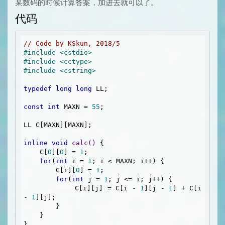
某数码的时候计算答案，加进去就可以了。
代码
// Code by KSkun, 2018/5
#
include
<cstdio>
#
include
<cctype>
#
include
<cstring>
typedef
long
long
 LL;

const
int
 MAXN = 
55
;

LL C[MAXN][MAXN];

inline
void
calc
()
{

    C[
0
][
0
] = 
1
;

for
(
int
 i = 
1
; i < MAXN; i++) {

        C[i][
0
] = 
1
;

for
(
int
 j = 
1
; j <= i; j++) {

            C[i][j] = C[i - 
1
][j - 
1
] + C[i 
- 
1
][j];

        }

    }

}
