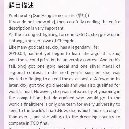
题目描述
#define xhxj (Xin Hang senior sister(学姐))
If you do not know xhxj, then carefully reading the entire
description is very important.
As the strongest fighting force in UESTC, xhxj grew up in
Jintang, a border town of Chengdu.
Like many god cattles, xhxj has a legendary life:
2010.04, had not yet begun to learn the algorithm, xhxj
won the second prize in the university contest. And in this
fall, xhxj got one gold medal and one silver medal of
regional contest. In the next year’s summer, xhxj was
invited to Beijing to attend the astar onsite. A few months
later, xhxj got two gold medals and was also qualified for
world’s final. However, xhxj was defeated by zhymaoiing in
the competition that determined who would go to the
world’s final(there is only one team for every university to
send to the world’s final) .Now, xhxj is much more stronger
than ever，and she will go to the dreaming country to
compete in TCO final.