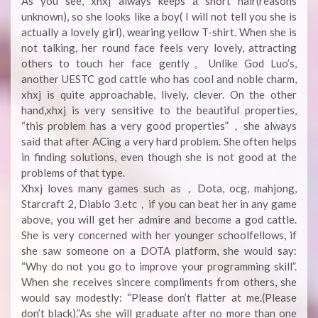
As you see, xhxj always keeps a short hair(reasons
unknown), so she looks like a boy( I will not tell you she is
actually a lovely girl), wearing yellow T-shirt. When she is
not talking, her round face feels very lovely, attracting
others to touch her face gently。Unlike God Luo’s,
another UESTC god cattle who has cool and noble charm,
xhxj is quite approachable, lively, clever. On the other
hand,xhxj is very sensitive to the beautiful properties,
“this problem has a very good properties”，she always
said that after ACing a very hard problem. She often helps
in finding solutions, even though she is not good at the
problems of that type.
Xhxj loves many games such as，Dota, ocg, mahjong,
Starcraft 2, Diablo 3.etc，if you can beat her in any game
above, you will get her admire and become a god cattle.
She is very concerned with her younger schoolfellows, if
she saw someone on a DOTA platform, she would say:
“Why do not you go to improve your programming skill”.
When she receives sincere compliments from others, she
would say modestly: “Please don’t flatter at me.(Please
don’t black).”As she will graduate after no more than one