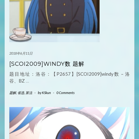
2018年6月11日
[SCOI2009]WINDY数 题解
题目地址：洛谷：【P2657】[SCOI2009]windy数 – 洛
谷、BZ
…
题解
,
省选
,
算法
-
by
KSkun
-
0 Comments