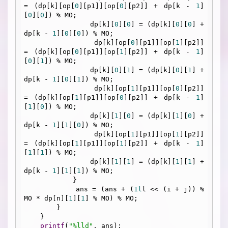
= (dp[k][op[
0
][p1]][op[
0
][p2]] + dp[k - 
1
]
[
0
][
0
]) % MO;

                dp[k][
0
][
0
] = (dp[k][
0
][
0
] + 
dp[k - 
1
][
0
][
0
]) % MO;

                dp[k][op[
0
][p1]][op[
1
][p2]] 
= (dp[k][op[
0
][p1]][op[
1
][p2]] + dp[k - 
1
]
[
0
][
1
]) % MO;

                dp[k][
0
][
1
] = (dp[k][
0
][
1
] + 
dp[k - 
1
][
0
][
1
]) % MO;

                dp[k][op[
1
][p1]][op[
0
][p2]] 
= (dp[k][op[
1
][p1]][op[
0
][p2]] + dp[k - 
1
]
[
1
][
0
]) % MO;

                dp[k][
1
][
0
] = (dp[k][
1
][
0
] + 
dp[k - 
1
][
1
][
0
]) % MO;

                dp[k][op[
1
][p1]][op[
1
][p2]] 
= (dp[k][op[
1
][p1]][op[
1
][p2]] + dp[k - 
1
]
[
1
][
1
]) % MO;

                dp[k][
1
][
1
] = (dp[k][
1
][
1
] + 
dp[k - 
1
][
1
][
1
]) % MO;

            }

            ans = (ans + (
1l
l << (i + j)) % 
MO * dp[n][
1
][
1
] % MO) % MO;

        }

    }

printf
(
"%lld"
, ans);
