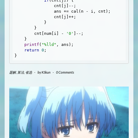
if
(cnt[j]) {

                cnt[j]--;

                ans += cal(n - i, cnt);

                cnt[j]++;

            }

        }

        cnt[num[i] - 
'0'
]--;

    }

printf
(
"%lld"
, ans);

return
0
;

题解
,
算法
,
省选
-
by
KSkun
-
0 Comments