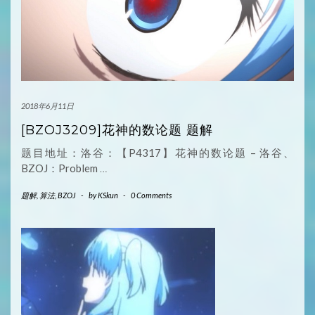
2018年6月11日
[BZOJ3209]花神的数论题 题解
题目地址：洛谷：【P4317】花神的数论题 – 洛谷、
BZOJ：Problem
…
题解
,
算法
,
BZOJ
-
by
KSkun
-
0 Comments