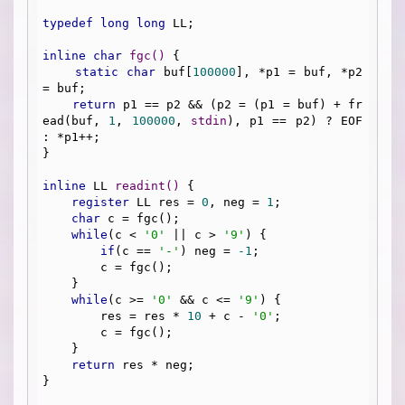
typedef
long
long
 LL;

inline
char
fgc
()
{

static
char
 buf[
100000
], *p1 = buf, *p2 
= buf;

return
 p1 == p2 && (p2 = (p1 = buf) + fr
ead(buf, 
1
, 
100000
, 
stdin
), p1 == p2) ? EOF 
: *p1++;

}

inline
 LL 
readint
()
{

register
 LL res = 
0
, neg = 
1
;

char
 c = fgc();

while
(c < 
'0'
 || c > 
'9'
) {

if
(c == 
'-'
) neg = 
-1
;

        c = fgc();

    }

while
(c >= 
'0'
 && c <= 
'9'
) {

        res = res * 
10
 + c - 
'0'
;

        c = fgc();

    }

return
 res * neg;

}
