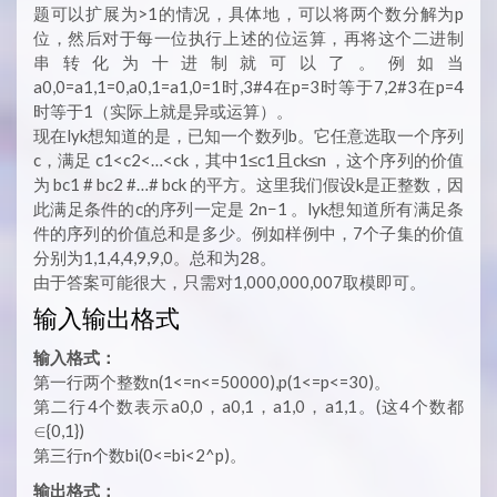
题可以扩展为>1的情况，具体地，可以将两个数分解为p
位，然后对于每一位执行上述的位运算，再将这个二进制
串转化为十进制就可以了。例如当
a0,0=a1,1=0,a0,1=a1,0=1时,3#4在p=3时等于7,2#3在p=4
时等于1（实际上就是异或运算）。
现在lyk想知道的是，已知一个数列b。它任意选取一个序列
c，满足 c1<c2<…<ck，其中1≤c1且ck≤n ，这个序列的价值
为 bc1 # bc2 #…# bck 的平方。这里我们假设k是正整数，因
此满足条件的c的序列一定是 2n−1 。lyk想知道所有满足条
件的序列的价值总和是多少。例如样例中，7个子集的价值
分别为1,1,4,4,9,9,0。总和为28。
由于答案可能很大，只需对1,000,000,007取模即可。
输入输出格式
输入格式：
第一行两个整数n(1<=n<=50000),p(1<=p<=30)。
第二行4个数表示a0,0，a0,1，a1,0，a1,1。(这4个数都
∈{0,1})
第三行n个数bi(0<=bi<2^p)。
输出格式：