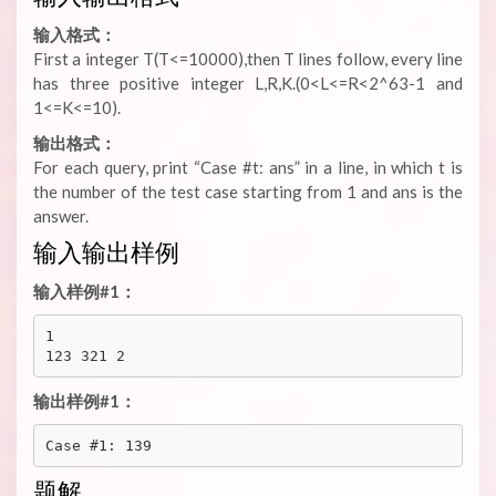
输入格式：
First a integer T(T<=10000),then T lines follow, every line
has three positive integer L,R,K.(0<L<=R<2^63-1 and
1<=K<=10).
输出格式：
For each query, print “Case #t: ans” in a line, in which t is
the number of the test case starting from 1 and ans is the
answer.
输入输出样例
输入样例#1：
1

输出样例#1：
题解