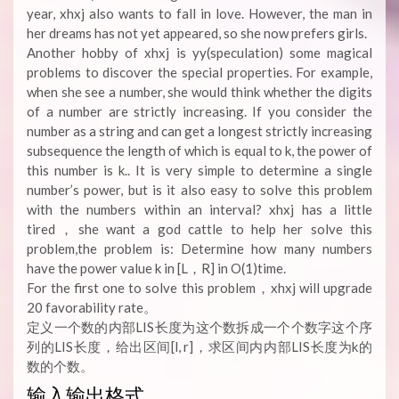
year, xhxj also wants to fall in love. However, the man in
her dreams has not yet appeared, so she now prefers girls.
Another hobby of xhxj is yy(speculation) some magical
problems to discover the special properties. For example,
when she see a number, she would think whether the digits
of a number are strictly increasing. If you consider the
number as a string and can get a longest strictly increasing
subsequence the length of which is equal to k, the power of
this number is k.. It is very simple to determine a single
number’s power, but is it also easy to solve this problem
with the numbers within an interval? xhxj has a little
tired，she want a god cattle to help her solve this
problem,the problem is: Determine how many numbers
have the power value k in [L，R] in O(1)time.
For the first one to solve this problem，xhxj will upgrade
20 favorability rate。
定义一个数的内部LIS长度为这个数拆成一个个数字这个序
列的LIS长度，给出区间[l, r]，求区间内内部LIS长度为k的
数的个数。
输入输出格式