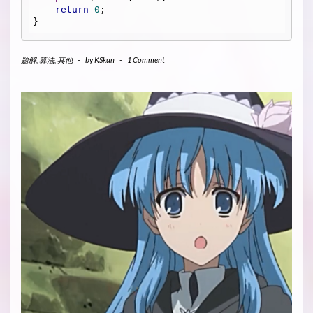
return
0
;

题解
,
算法
,
其他
-
by
KSkun
-
1 Comment