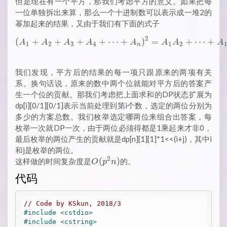
但是现在有一个平方，那我们考虑平方的意义。如果把每
一位单独拆出来算，那么一个十进制数可以表示成一堆2的
幂加起来的结果，又由于我们有下面的式子
2
(
+
+
+
+
⋯
(A_1+A_2+A_3+A_4+\cdots
+
)
=
+
⋯
+
A
A
A
A
A
A
A
A
1
2
3
4
1
2
n
我们发现，平方后的结果的每一项只跟原来的两项有关
系。换句话说，原来的数中两个位就能对平方后的答案产
生一个位的贡献。那我们考虑把上面求和的DP状态扩展为
dp[i][0/1][0/1]表示当前处理到第i个数，选定的两位分别为
多少的方案总数。我们枚举选定哪两位来组合出答案，每
枚举一次就DP一次，由于两位必须得都是1乘起来才非0，
最后枚举的两位产生的贡献就是dp[n][1][1]*1<<(i+j)，其中i
和j是枚举的两位。
2
O(p^2n)
(
)
这样做的时间复杂度是
的。
O
p
n
代码
// Code by KSkun, 2018/3
#
include
<cstdio>
#
include
<cstring>