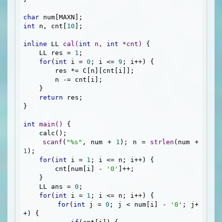
char
int
 n, cnt[
10
];

inline
 LL 
cal
(
int
 n, 
int
 *cnt)
{

    LL res = 
1
;

for
(
int
 i = 
0
; i <= 
9
; i++) {

        res *= C[n][cnt[i]];

        n -= cnt[i];

    }

return
 res;

}

int
main
()
{

    calc();

scanf
(
"%s"
, num + 
1
); n = 
strlen
(num + 
1
);

for
(
int
 i = 
1
; i <= n; i++) {

        cnt[num[i] - 
'0'
]++;

    }

    LL ans = 
0
;

for
(
int
 i = 
1
; i <= n; i++) {

for
(
int
 j = 
0
; j < num[i] - 
'0'
; j+
+) {
