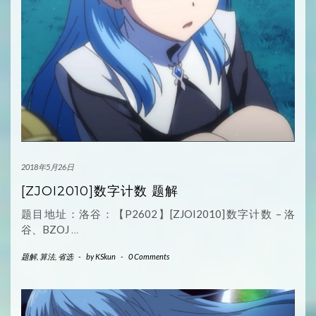
2018年5月26日
[ZJOI2010]数字计数 题解
题目地址：洛谷：【P2602】[ZJOI2010]数字计数 – 洛
谷、BZOJ
…
题解
,
算法
,
省选
-
by
KSkun
-
0 Comments