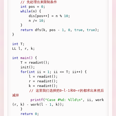
// 先处理出来限制条件
int
 pos = 
0
;

while
(n) {

        dis[pos++] = n % 
10
;

        n /= 
10
;

    }

return
 dfs(k, pos - 
1
, 
0
, 
true
, 
true
);

}

int
 T;

LL l, r, k;

int
main
()
{

    T = readint();

    init();

for
(
int
 ii = 
1
; ii <= T; ii++) {

        l = readint();

        r = readint();

        k = readint();

// 这里我们选择把0~l-1和0~r的都求出来然后
减掉
printf
(
"Case #%d: %lld\n"
, ii, work
(r, k) - work(l - 
1
, k));

    }

return
0
;
