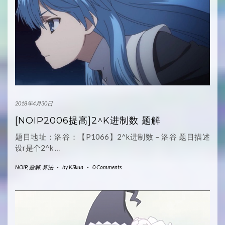
2018年4月30日
[NOIP2006提高]2^K进制数 题解
题目地址：洛谷：【P1066】2^k进制数 – 洛谷 题目描述
设r是个2^k
…
NOIP
,
题解
,
算法
-
by
KSkun
-
0 Comments