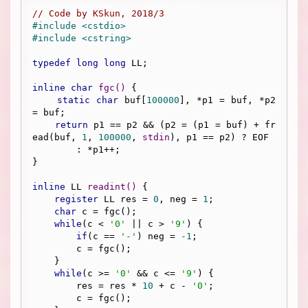
// Code by KSkun, 2018/3
#
include
<cstdio>
#
include
<cstring>
typedef
long
long
 LL;

inline
char
fgc
()
{

static
char
 buf[
100000
], *p1 = buf, *p2 
= buf;

return
 p1 == p2 && (p2 = (p1 = buf) + fr
ead(buf, 
1
, 
100000
, 
stdin
), p1 == p2) ? EOF 

        : *p1++;

}

inline
 LL 
readint
()
{

register
 LL res = 
0
, neg = 
1
;

char
 c = fgc();

while
(c < 
'0'
 || c > 
'9'
) {

if
(c == 
'-'
) neg = 
-1
;

        c = fgc();

    }

while
(c >= 
'0'
 && c <= 
'9'
) {

        res = res * 
10
 + c - 
'0'
;

        c = fgc();
