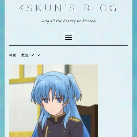
Skip
KSKUN'S BLOG
to
content
may all the beauty be blessed.
Toggle Navigation
标签：
数位DP