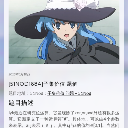
2018年3月10日
[51NOD1684]子集价值 题解
题目地址：51Nod：
子集价值 问题 – 51Nod
题目描述
lyk最近在研究位运算。它发现除了xor,or,and外还有很多运
算。它新定义了一种运算符“#”。具体地，可以由4个参数
来表示。ai,j表示ｉ＃ｊ。其中i,j与a的值均∈[0,1]。当然问