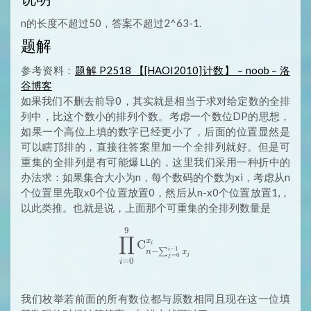
n的长度不超过50，答案不超过2^63-1.
题解
参考资料：
题解 P2518 【[HAOI2010]计数】 – noob – 洛
谷博客
如果我们不删去前导0，其实就是相当于求对给定数的全排
列中，比这个数小的排列个数。考虑一个数位DP的思想，
如果一个高位上填的数字已经更小了，后面的位置显然是
可以瞎邒排的，直接往答案里加一个全排列就好。但是可
重集的全排列是有可能爆LL的，这里我们采用一种折中的
办法求：如果集合大小为n，每个数码的个数为xi，考虑从n
个位置里先取x0个位置放置0，然后从n-x0个位置放置1,，
以此类推。也就是说，上面那个可重集的全排列数量是
9
\prod_{i=0}^9 \mathrm{C}_
∏
x
C
i
−
1
i
−
∑
n
x
j
=
0
j
=
0
i
我们枚举若前面的所有数位都与原数相同且现在这一位填