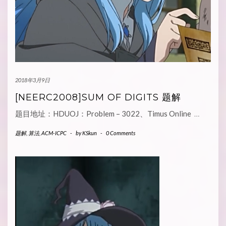
2018年3月9日
[NEERC2008]SUM OF DIGITS 题解
题目地址：HDUOJ：Problem – 3022、Timus Online
…
题解
,
算法
,
ACM-ICPC
-
by
KSkun
-
0 Comments