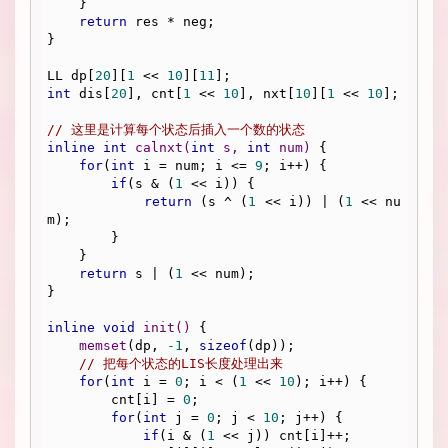
    }

return
 res * neg;

}

LL dp[
20
][
1
 << 
10
][
11
int
 dis[
20
], cnt[
1
 << 
10
], nxt[
10
][
1
 << 
10
];

// 这里是计算每个状态后插入一个数的状态
inline
int
calnxt
(
int
 s, 
int
 num)
{

for
(
int
 i = num; i <= 
9
; i++) {

if
(s & (
1
 << i)) {

return
 (s ^ (
1
 << i)) | (
1
 << nu
m);

        }

    }

return
 s | (
1
 << num);

}

inline
void
init
()
{

memset
(dp, 
-1
, 
sizeof
(dp));

// 把每个状态的LIS长度处理出来
for
(
int
 i = 
0
; i < (
1
 << 
10
); i++) {

        cnt[i] = 
0
;

for
(
int
 j = 
0
; j < 
10
; j++) {

if
(i & (
1
 << j)) cnt[i]++;
