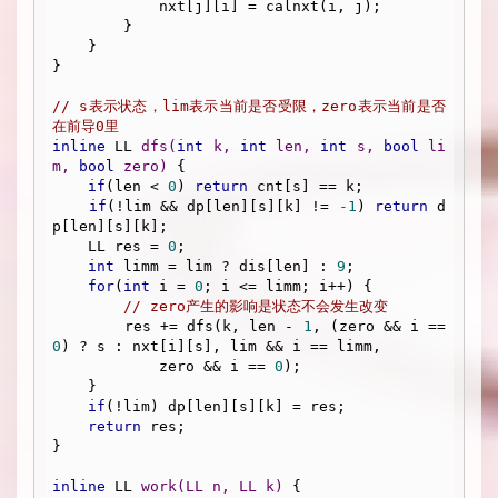
            nxt[j][i] = calnxt(i, j);

        }

    }

}

// s表示状态，lim表示当前是否受限，zero表示当前是否
在前导0里
inline
 LL 
dfs
(
int
 k, 
int
 len, 
int
 s, 
bool
 li
m, 
bool
 zero)
{

if
(len < 
0
) 
return
 cnt[s] == k;

if
(!lim && dp[len][s][k] != 
-1
) 
return
 d
p[len][s][k];

    LL res = 
0
;

int
 limm = lim ? dis[len] : 
9
;

for
(
int
 i = 
0
; i <= limm; i++) {

// zero产生的影响是状态不会发生改变
        res += dfs(k, len - 
1
, (zero && i == 
0
) ? s : nxt[i][s], lim && i == limm, 

            zero && i == 
0
);

    }

if
(!lim) dp[len][s][k] = res;

return
 res;

}

inline
 LL 
work
(LL n, LL k)
{
