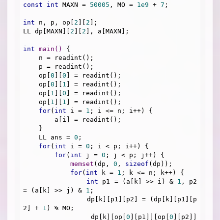
const
int
 MAXN = 
50005
, MO = 
1e9
 + 
7
;

int
 n, p, op[
2
][
2
];

LL dp[MAXN][
2
][
2
], a[MAXN];

int
main
()
{

    n = readint();

    p = readint();

    op[
0
][
0
] = readint();

    op[
0
][
1
] = readint();

    op[
1
][
0
] = readint();

    op[
1
][
1
] = readint();

for
(
int
 i = 
1
; i <= n; i++) {

        a[i] = readint();

    }

    LL ans = 
0
;

for
(
int
 i = 
0
; i < p; i++) {

for
(
int
 j = 
0
; j < p; j++) {

memset
(dp, 
0
, 
sizeof
(dp));

for
(
int
 k = 
1
; k <= n; k++) {

int
 p1 = (a[k] >> i) & 
1
, p2 
= (a[k] >> j) & 
1
;

                dp[k][p1][p2] = (dp[k][p1][p
2] + 
1
) % MO;

                dp[k][op[
0
][p1]][op[
0
][p2]] 