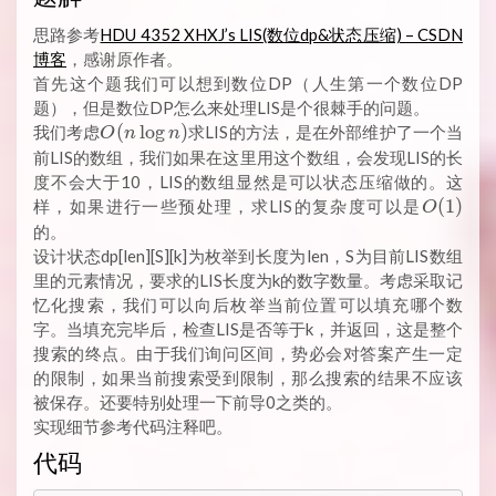
思路参考
HDU 4352 XHXJ’s LIS(数位dp&状态压缩) – CSDN
博客
，感谢原作者。
首先这个题我们可以想到数位DP（人生第一个数位DP
题），但是数位DP怎么来处理LIS是个很棘手的问题。
O(n
(
l
o
g
)
我们考虑
求LIS的方法，是在外部维护了一个当
O
n
n
\log
前LIS的数组，我们如果在这里用这个数组，会发现LIS的长
n)
度不会大于10，LIS的数组显然是可以状态压缩做的。这
O(1)
(
1
)
样，如果进行一些预处理，求LIS的复杂度可以是
O
的。
设计状态dp[len][S][k]为枚举到长度为len，S为目前LIS数组
里的元素情况，要求的LIS长度为k的数字数量。考虑采取记
忆化搜索，我们可以向后枚举当前位置可以填充哪个数
字。当填充完毕后，检查LIS是否等于k，并返回，这是整个
搜索的终点。由于我们询问区间，势必会对答案产生一定
的限制，如果当前搜索受到限制，那么搜索的结果不应该
被保存。还要特别处理一下前导0之类的。
实现细节参考代码注释吧。
代码