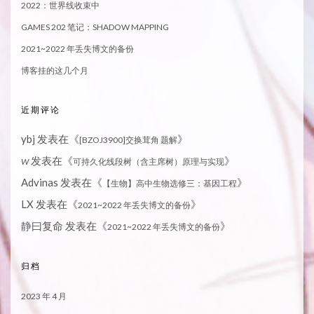
2022：世界线收束中
GAMES 202 笔记：SHADOW MAPPING
2021~2022 年丢失博文的备份
博客挂的这几个月
近期评论
ybj
发表在《
》
[BZOJ3900]交换茸角 题解
发表在《
》
W
可持久化线段树（含主席树）原理与实现
Advinas
发表在《
》
【生物】高中生物选修三：基因工程
LX
发表在《
》
2021~2022 年丢失博文的备份
静曰复命
发表在《
》
2021~2022 年丢失博文的备份
归档
2023 年 4 月