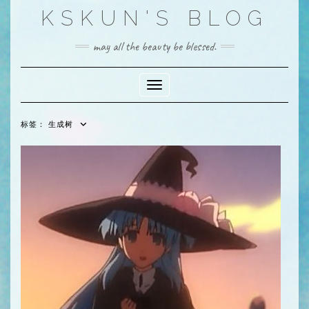
Skip
KSKUN'S BLOG
to
content
may all the beauty be blessed.
Toggle Navigation
标签：
生成树