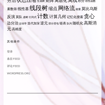
状态压缩
离线
分治
矩阵
离散化
积分
生成树
积性函数
线段树
网络流
缩点
莫比乌斯
线性基
素数筛
能量
计数
贪心
计算几何
反演
莫队
记忆化搜索
虚树
行列式
高斯消
边分治
逆元
随机化
链表
迭代加深
运动学
部分背包
队列
元
高精度
其他操作
登录
条目 FEED
评论 FEED
WORDPRESS.ORG