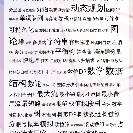
动态规划
分治
分层图
动态点分治
区间DP
分数规划
单调队列
卷积
可并堆
博弈论
双指针
双连通分量
单调栈
图
可持久化
后缀自动机
后缀数组
回文自动机
哈夫曼编码
论
字符串
堆
容斥原理
左偏
多项式
导数
对偶图
复数
平衡树
强连通分量
树
并查集
差分
常数优化
差分约束
快速幂
扫描线
打表
扩展欧几里得算法
拉格朗日乘数法
归并排序
数据
数学
数位DP
拓扑排序
拉格朗日插值法
散列表
结构
数论
整除分块
最
斜率优化
斯坦纳树
整体二分
暴力
最大流
最小费
最小割
最小生成树
大权闭合子图
最短路
权值线段树
用流
期望
枚举
构造
最短路树
树
树状数组
树链剖
树形DP
树套树
标记永久化
栈
模拟
分
概率
点
根号
欧拉筛
滚动数组
点分树
泰勒级数