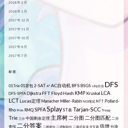
2018 年 2 月
2018 年 1 月
2017 年 12 月
2017 年 11 月
2017 年 10 月
2017 年 8 月
2017 年 7 月
标签
DFS
AC自动机
BFS
01背包
2-SAT
BSGS
01Trie
A*
cdq分治
LCA
KMP
FFT
Hash
Floyd
Dijkstra
Kruskal
DFS-SPFA
LCT
Lucas定理
Manacher
Miller-Rabin
Pollard-
NTT
NOI笔试
Splay
Tarjan-SCC
SPFA
Rho
RMQ
ST表
Prim
Treap
主席树
Trie
二分图
二分图匹配
中国剩余定理
二分
三分
二分答案
倍增
分块
查找
二维差分
二进制划分
二项式反演
交互题