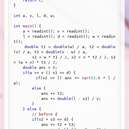
return
 c;

}

int
 a, v, l, d, w;

int
main
()
{

    a = readint(); v = readint();

    l = readint(); d = readint(); w = readin
t();

double
 t1 = 
double
(w) / a, t2 = 
double
(v) / a, t3 = 
double
(v - w) / a,

        s1 = w * t1 / 
2
, s2 = v * t2 / 
2
, s3 
= (w + v) * t3 / 
2
;

double
 ans = 
0
;

if
(w >= v || s1 >= d) {

if
(s2 >= l) ans += 
sqrt
(
2.0
 * l / 
a);

else
 {

            ans += t2;

            ans += 
double
(l - s2) / v;

        }

    } 
else
 {

// before d
if
(s2 + s3 <= d) {

            ans += t2 + t3;
