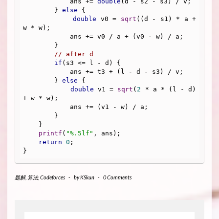
            ans += 
double
(d - s2 - s3) / v;

        } 
else
 {

double
 v0 = 
sqrt
((d - s1) * a + 
w * w);

            ans += v0 / a + (v0 - w) / a;

        }

// after d
if
(s3 <= l - d) {

            ans += t3 + (l - d - s3) / v;

        } 
else
 {

double
 v1 = 
sqrt
(
2
 * a * (l - d) 
+ w * w);

            ans += (v1 - w) / a;

        }

    }

printf
(
"%.5lf"
, ans);

return
0
;

题解
,
算法
,
Codeforces
-
by
KSkun
-
0 Comments