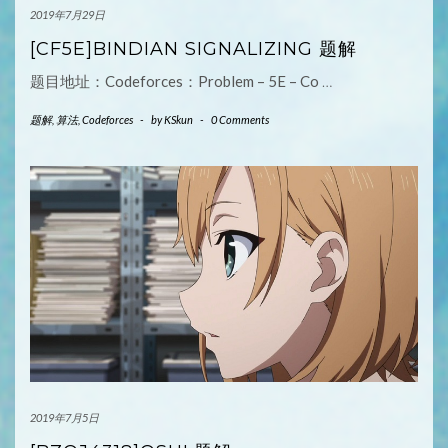
2019年7月29日
[CF5E]BINDIAN SIGNALIZING 题解
题目地址：Codeforces：Problem – 5E – Co
…
题解
,
算法
,
Codeforces
-
by
KSkun
-
0 Comments
2019年7月5日