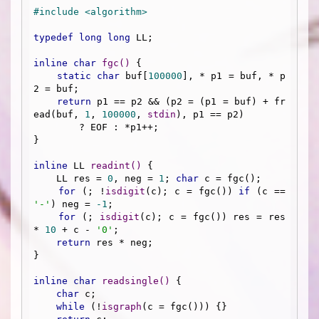
#
include
<algorithm>
typedef
long
long
 LL;

inline
char
fgc
()
{

static
char
 buf[
100000
], * p1 = buf, * p
2 = buf;

return
 p1 == p2 && (p2 = (p1 = buf) + fr
ead(buf, 
1
, 
100000
, 
stdin
), p1 == p2)

        ? EOF : *p1++;

}

inline
 LL 
readint
()
{

    LL res = 
0
, neg = 
1
; 
char
 c = fgc();

for
 (; !
isdigit
(c); c = fgc()) 
if
 (c == 
'-'
) neg = 
-1
;

for
 (; 
isdigit
(c); c = fgc()) res = res 
* 
10
 + c - 
'0'
;

return
 res * neg;

}

inline
char
readsingle
()
{

char
 c;

while
 (!
isgraph
(c = fgc())) {}
