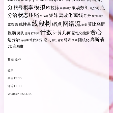
模拟
分
概率
点
根号
欧拉筛
滚动数组
点分树
泰勒级数
状态压缩
离线
分治
矩阵
离散化
积分
生成树
积性函数
线段树
网络流
缩点
莫比乌斯
线性基
素数筛
能量
计数
贪心
计算几何
反演
莫队
记忆化搜索
虚树
行列式
高斯消
边分治
逆元
随机化
链表
迭代加深
运动学
部分背包
队列
元
高精度
其他操作
登录
条目 FEED
评论 FEED
WORDPRESS.ORG