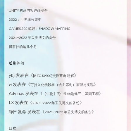
UNITY 构建与客户端安全
2022：世界线收束中
GAMES 202 笔记：SHADOW MAPPING
2021~2022 年丢失博文的备份
博客挂的这几个月
近期评论
ybj
发表在《
》
[BZOJ3900]交换茸角 题解
发表在《
》
W
可持久化线段树（含主席树）原理与实现
Advinas
发表在《
》
【生物】高中生物选修三：基因工程
LX
发表在《
》
2021~2022 年丢失博文的备份
静曰复命
发表在《
》
2021~2022 年丢失博文的备份
归档