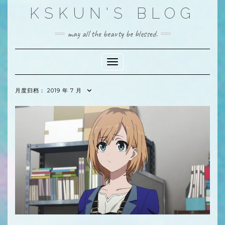
Skip
KSKUN'S BLOG
to
content
may all the beauty be blessed.
Toggle Navigation
月度归档：
2019 年 7 月