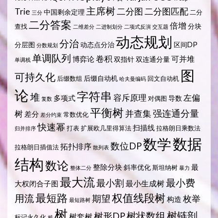
主席树
Trie
二分图
二分图匹配
中国剩余定理
二分
三分
二分答案
倍增
分块
查找
二维差分
二进制划分
二项式反演
交互题
动态规划
分治
分层图
动态点分治
区间DP
分数规划
单调队列
卷积
可并堆
博弈论
双指针
双连通分量
单调栈
图
可持久化
后缀自动机
后缀数组
回文自动机
哈夫曼编码
论
字符串
堆
容斥原理
左偏
多项式
导数
对偶图
复数
平衡树
强连通分量
树
并查集
差分
常数优化
差分约束
快速幂
扫描线
打表
扩展欧几里得算法
拉格朗日乘数法
归并排序
数据
数学
数位DP
拓扑排序
拉格朗日插值法
散列表
结构
数论
整除分块
最
斜率优化
斯坦纳树
整体二分
暴力
最大流
最小费
最小割
最小生成树
大权闭合子图
最短路
权值线段树
用流
期望
枚举
构造
最短路树
树
树状数组
树链剖
树形DP
树套树
标记永久化
栈