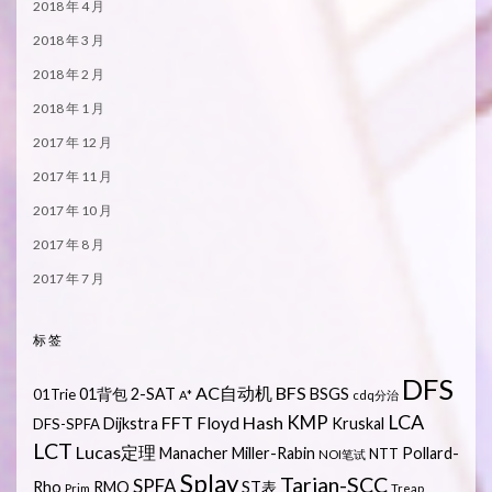
2018 年 4 月
2018 年 3 月
2018 年 2 月
2018 年 1 月
2017 年 12 月
2017 年 11 月
2017 年 10 月
2017 年 8 月
2017 年 7 月
标签
DFS
AC自动机
BFS
01背包
2-SAT
BSGS
01Trie
A*
cdq分治
LCA
KMP
FFT
Hash
Floyd
Dijkstra
Kruskal
DFS-SPFA
LCT
Lucas定理
Manacher
Miller-Rabin
Pollard-
NTT
NOI笔试
Splay
Tarjan-SCC
SPFA
Rho
RMQ
ST表
Prim
Treap