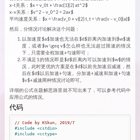
x-t关系：$x = v_0t + \frac{1}{2} at^2$
x-v关系：$v^2 – v_0^2 = 2ax$
平均速度关系：$x = \frac{v_0 + v}{2} t, t = \frac{v – v_0}{a}$
然后，分情况讨论解决这个问题：
以加速度$a$加速也无法在$d$距离内加速到$w$速
度，或者$w \geq v$怎么样也无法超过限速的情况
下，只需要全程加速+匀速即可；
不满足1的情况即是$d$距离内可以加速到$w$的情
况，此时更优的方案是在$d$以前先加速后减速，然
后在$d$以后加速+匀速。分加速+减速和加速+匀速
$v$+减速两种情况讨论即可。
详细的公式在题解思路里就不写出来了，可以参考代码中
应用公式的情况。
代码
// Code by KSkun, 2019/7
#
include
<cstdio>
#
include
<cctype>