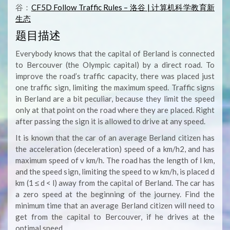
谷：
CF5D Follow Traffic Rules – 洛谷 | 计算机科学教育新
生态
题目描述
Everybody knows that the capital of Berland is connected
to Bercouver (the Olympic capital) by a direct road. To
improve the road’s traffic capacity, there was placed just
one traffic sign, limiting the maximum speed. Traffic signs
in Berland are a bit peculiar, because they limit the speed
only at that point on the road where they are placed. Right
after passing the sign it is allowed to drive at any speed.
It is known that the car of an average Berland citizen has
the acceleration (deceleration) speed of a km/h2, and has
maximum speed of v km/h. The road has the length of l km,
and the speed sign, limiting the speed to w km/h, is placed d
km (1 ≤ d < l) away from the capital of Berland. The car has
a zero speed at the beginning of the journey. Find the
minimum time that an average Berland citizen will need to
get from the capital to Bercouver, if he drives at the
optimal speed.