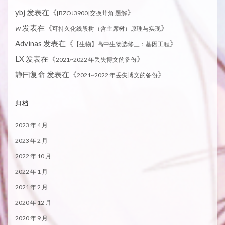
ybj
发表在《
》
[BZOJ3900]交换茸角 题解
发表在《
》
W
可持久化线段树（含主席树）原理与实现
Advinas
发表在《
》
【生物】高中生物选修三：基因工程
LX
发表在《
》
2021~2022 年丢失博文的备份
静曰复命
发表在《
》
2021~2022 年丢失博文的备份
归档
2023 年 4 月
2023 年 2 月
2022 年 10 月
2022 年 1 月
2021 年 2 月
2020 年 12 月
2020 年 9 月