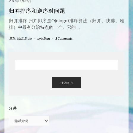
2017年7月31日
归并排序和逆序对问题
归并排序 归并排序是O(nlogn)排序算法（归并、快排、堆
排）中最有分治特点的一个。它的
…
算法
,
知识
,
Slider
-
by
KSkun
-
3 Comments
SEARCH
分类
分
类