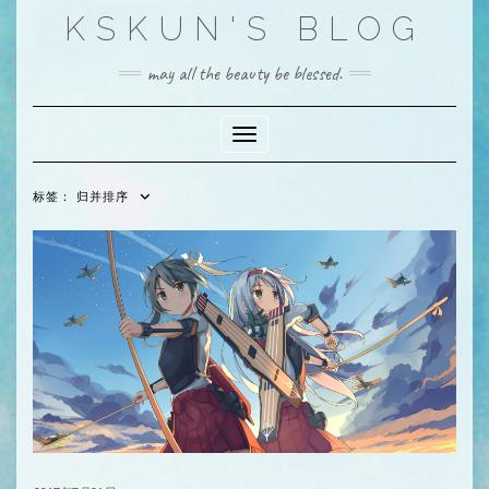
Skip
KSKUN'S BLOG
to
content
may all the beauty be blessed.
Toggle Navigation
标签：
归并排序