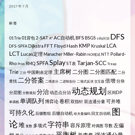
2017 年 7 月
标签
DFS
AC自动机
BFS
01背包
2-SAT
BSGS
01Trie
A*
cdq分治
LCA
KMP
FFT
Hash
Floyd
Dijkstra
Kruskal
DFS-SPFA
LCT
Lucas定理
Manacher
Miller-Rabin
Pollard-
NTT
NOI笔试
Splay
Tarjan-SCC
SPFA
Rho
RMQ
ST表
Prim
Treap
主席树
Trie
二分图
二分图匹配
中国剩余定理
二分
三分
二分答案
倍增
分块
查找
二维差分
二进制划分
二项式反演
交互题
动态规划
分治
分层图
动态点分治
区间DP
分数规划
单调队列
卷积
可并堆
博弈论
双指针
双连通分量
单调栈
图
可持久化
后缀自动机
后缀数组
回文自动机
哈夫曼编码
论
字符串
堆
容斥原理
左偏
多项式
导数
对偶图
复数
平衡树