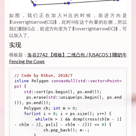
如图，我们正在加入H点的时候，前进方向是
$\overrightarrow{CG}$，此时H在这个向量的右侧，所以
我们删除G点，前进方向变为了$\overrightarrow{IC}$，可
以加入了。
实现
模板题：
洛谷2742 【模板】二维凸包 / [USACO5.1]圈奶牛
Fencing the Cows
// Code by KSkun, 2018/7
inline
 Polygon 
convexHull
(
std
::
vector
<Point> 
ps)
{

std
::sort(ps.begin(), ps.end());

    ps.erase(
std
::unique(ps.begin(), ps.end
()), ps.end());

    Polygon ch; 
int
 m = 
0
;

for
(
int
 i = 
0
; i < ps.size(); i++) {

while
(m > 
1
 && dcmp(cross(ch[m - 
1
] 
- ch[m - 
2
], ps[i] - ch[m - 
2
])) <= 
0
) {

            ch.pop_back(); m--;

        }
