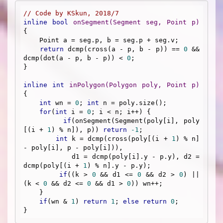
// Code by KSkun, 2018/7
inline
bool
onSegment
(Segment seg, Point p)
{

    Point a = seg.p, b = seg.p + seg.v;

return
 dcmp(cross(a - p, b - p)) == 
0
 && 
dcmp(dot(a - p, b - p)) < 
0
;

}

inline
int
inPolygon
(Polygon poly, Point p)
{

int
 wn = 
0
; 
int
 n = poly.size();

for
(
int
 i = 
0
; i < n; i++) {

if
(onSegment(Segment(poly[i], poly
[(i + 
1
) % n]), p)) 
return
-1
;

int
 k = dcmp(cross(poly[(i + 
1
) % n] 
- poly[i], p - poly[i])),

            d1 = dcmp(poly[i].y - p.y), d2 = 
dcmp(poly[(i + 
1
) % n].y - p.y);

if
((k > 
0
 && d1 <= 
0
 && d2 > 
0
) || 
(k < 
0
 && d2 <= 
0
 && d1 > 
0
)) wn++;

    }

if
(wn & 
1
) 
return
1
; 
else
return
0
;
