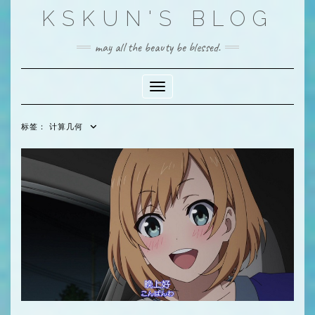
Skip
KSKUN'S BLOG
to
content
may all the beauty be blessed.
Toggle Navigation
标签：
计算几何