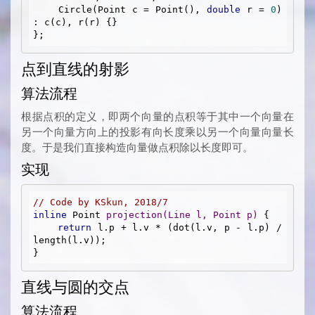
    Circle(Point c = Point(), 
double
 r = 
0
) 
: c(c), r(r) {}

点到直线的射影
算法流程
根据点积的定义，即两个向量的点积等于其中一个向量在
另一个向量方向上的投影有向长度乘以另一个向量向量长
度。于是我们直接构造向量做点积除以长度即可。
实现
// Code by KSkun, 2018/7
inline
 Point 
projection
(Line l, Point p)
{

return
 l.p + l.v * (dot(l.v, p - l.p) / 
length(l.v));

直线与圆的交点
算法流程