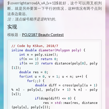
$\overrightarrow{A_vA_{v+1}}$就好，这个可以用叉积判
断。就是另外要算一下平行的情况，这种情况有两个点到
这条边最远。
注：顶点编号顺序是逆时针的。
实现
模板题：
POJ2187 Beauty Contest
// Code by KSkun, 2018/7
inline
double
diameter
(Polygon poly)
{

int
 n = poly.size();

if
(n == 
1
) 
return
0
;

if
(n == 
2
) 
return
 distance(poly[
0
], poly
[
1
]);

double
 res = 
0
;

for
(
int
 u = 
0
, v = 
1
; u < n; u++) {

for
(;;) {

double
 diff = cross(poly[(u + 
1
) 
% n] - poly[u], poly[(v + 
1
) % n] - poly
[v]);

if
(dcmp(diff) <= 
0
) {

                res = 
std
::max(res, distance
(poly[u], poly[v]));
