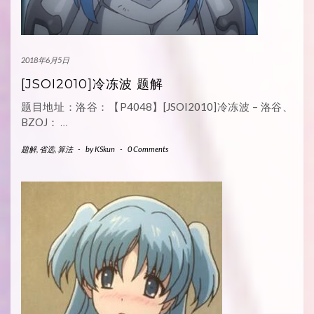
2018年6月5日
[JSOI2010]冷冻波 题解
题目地址：洛谷：【P4048】[JSOI2010]冷冻波 – 洛谷、
BZOJ：
…
题解
,
省选
,
算法
-
by
KSkun
-
0 Comments