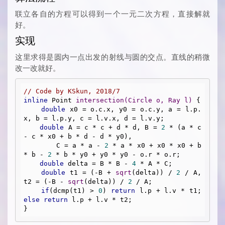
联立各自的方程可以得到一个一元二次方程，直接解就
好。
实现
这里求得是圆内一点出发的射线与圆的交点。直线的稍微
改一改就好。
// Code by KSkun, 2018/7
inline
 Point 
intersection
(Circle o, Ray l)
{

double
 x0 = o.c.x, y0 = o.c.y, a = l.p.
x, b = l.p.y, c = l.v.x, d = l.v.y;

double
 A = c * c + d * d, B = 
2
 * (a * c 
- c * x0 + b * d - d * y0), 

        C = a * a - 
2
 * a * x0 + x0 * x0 + b 
* b - 
2
 * b * y0 + y0 * y0 - o.r * o.r;

double
 delta = B * B - 
4
 * A * C;

double
 t1 = (-B + 
sqrt
(delta)) / 
2
 / A, 
t2 = (-B - 
sqrt
(delta)) / 
2
 / A;

if
(dcmp(t1) > 
0
) 
return
 l.p + l.v * t1; 
else
return
 l.p + l.v * t2;
