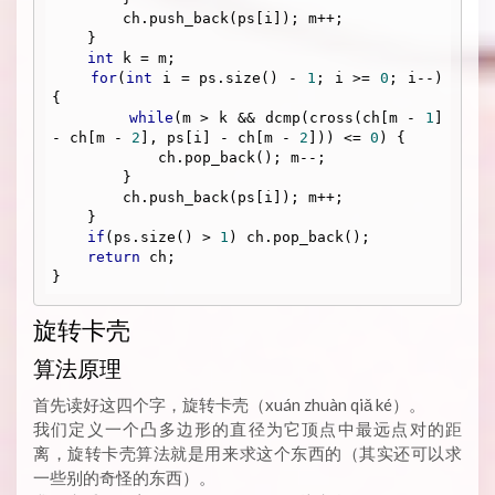
        ch.push_back(ps[i]); m++;

    }

int
 k = m;

for
(
int
 i = ps.size() - 
1
; i >= 
0
; i--) 
{

while
(m > k && dcmp(cross(ch[m - 
1
] 
- ch[m - 
2
], ps[i] - ch[m - 
2
])) <= 
0
) {

            ch.pop_back(); m--;

        }

        ch.push_back(ps[i]); m++;

    }

if
(ps.size() > 
1
) ch.pop_back();

return
 ch;

旋转卡壳
算法原理
首先读好这四个字，旋转卡壳（xuán zhuàn qiǎ ké）。
我们定义一个凸多边形的直径为它顶点中最远点对的距
离，旋转卡壳算法就是用来求这个东西的（其实还可以求
一些别的奇怪的东西）。