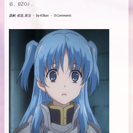
谷、BZOJ
…
题解
,
省选
,
算法
-
by
KSkun
-
0 Comments