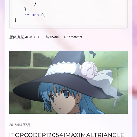
        }

    }

return
0
;

题解
,
算法
,
ACM-ICPC
-
by
KSkun
-
0 Comments
2018年3月7日
[TOPCODER12054]MAXIMALTRIANGLE