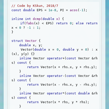
// Code by KSkun, 2018/7
const
double
 EPS = 
1e-8
, PI = 
acos
(
-1
);

inline
int
dcmp
(
double
 x)
{

if
(
fabs
(x) < EPS) 
return
0
; 
else
return
x < 
0
 ? 
-1
 : 
1
;

}

struct
Vector
 {
double
 x, y;

    Vector(
double
 x = 
0
, 
double
 y = 
0
) : x
(x), y(y) {}

inline
 Vector 
operator
+(
const
 Vector &rh
s) 
const
 {

return
 Vector(x + rhs.x, y + rhs.y);

    }

inline
 Vector 
operator
-(
const
 Vector &rh
s) 
const
 {

return
 Vector(x - rhs.x, y - rhs.y);

    }

inline
 Vector 
operator
*(
const
double
 &rh
s) 
const
 {

return
 Vector(x * rhs, y * rhs);

    }
