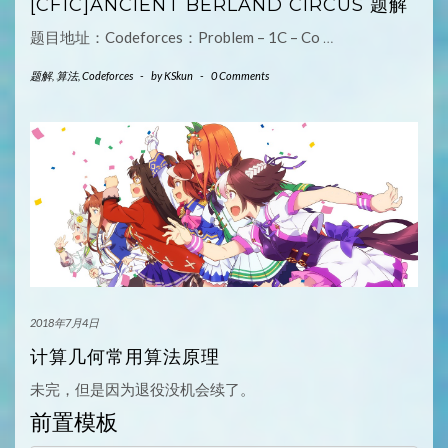
[CF1C]ANCIENT BERLAND CIRCUS 题解
题目地址：Codeforces：Problem – 1C – Co
…
题解
,
算法
,
Codeforces
-
by
KSkun
-
0 Comments
2018年7月4日
计算几何常用算法原理
未完，但是因为退役没机会续了。
前置模板