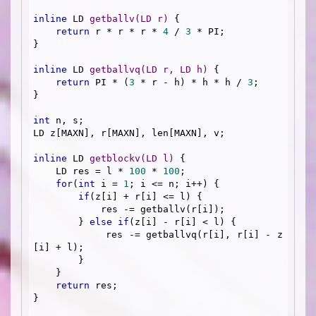
inline
 LD 
getballv
(LD r)
{

return
 r * r * r * 
4
 / 
3
 * PI;

}

inline
 LD 
getballvq
(LD r, LD h)
{

return
 PI * (
3
 * r - h) * h * h / 
3
;

}

int
 n, s;

LD z[MAXN], r[MAXN], len[MAXN], v;

inline
 LD 
getblockv
(LD l)
{

    LD res = l * 
100
 * 
100
;

for
(
int
 i = 
1
; i <= n; i++) {

if
(z[i] + r[i] <= l) {

            res -= getballv(r[i]);

        } 
else
if
(z[i] - r[i] < l) {

            res -= getballvq(r[i], r[i] - z
[i] + l);

        }

    }

return
 res;

}
