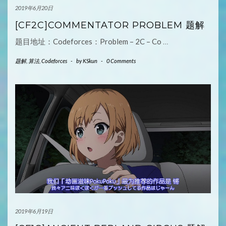
2019年6月20日
[CF2C]COMMENTATOR PROBLEM 题解
题目地址：Codeforces：Problem – 2C – Co
…
题解
,
算法
,
Codeforces
-
by
KSkun
-
0 Comments
2019年6月19日