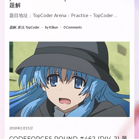
题解
题目地址：TopCoder Arena：Practice – TopCoder
…
题解
,
算法
,
TopCoder
-
by
KSkun
-
0 Comments
2018年2月15日
CODEFORCES ROUND #462 (DIV. 2) 题