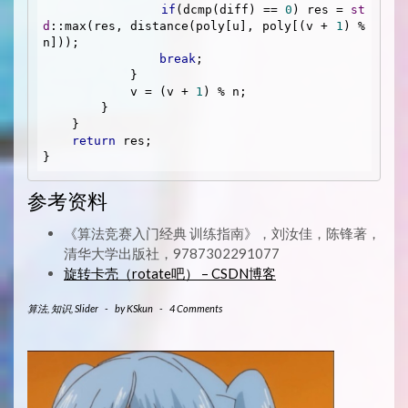
if
(dcmp(diff) == 
0
) res = 
st
d
::max(res, distance(poly[u], poly[(v + 
1
) % 
n]));

break
;

            }

            v = (v + 
1
) % n;

        }

    }

return
 res;

参考资料
《算法竞赛入门经典 训练指南》，刘汝佳，陈锋著，
清华大学出版社，9787302291077
旋转卡壳（rotate吧） – CSDN博客
算法
,
知识
,
Slider
-
by
KSkun
-
4 Comments