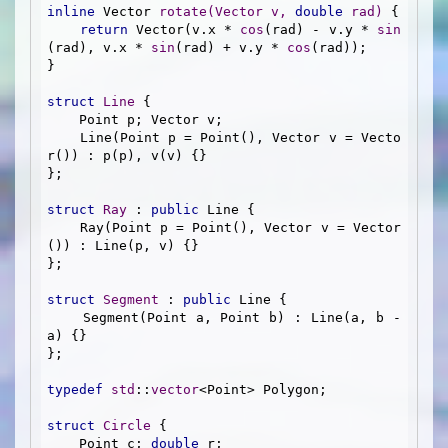
inline
 Vector 
rotate
(Vector v, 
double
 rad)
{

return
 Vector(v.x * 
cos
(rad) - v.y * 
sin
(rad), v.x * 
sin
(rad) + v.y * 
cos
(rad));

}

struct
Line
 {
    Point p; Vector v;

    Line(Point p = Point(), Vector v = Vecto
r()) : p(p), v(v) {}

};

struct
Ray
 :
public
 Line {

    Ray(Point p = Point(), Vector v = Vector
()) : Line(p, v) {}

};

struct
Segment
 :
public
 Line {

    Segment(Point a, Point b) : Line(a, b - 
a) {}

};

typedef
std
::
vector
<Point> Polygon;

struct
Circle
 {
    Point c; 
double
 r;
