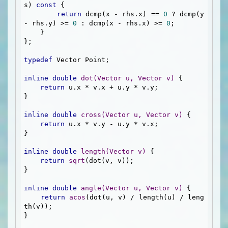
s) 
const
 {

return
 dcmp(x - rhs.x) == 
0
 ? dcmp(y 
- rhs.y) >= 
0
 : dcmp(x - rhs.x) >= 
0
;

    }

};

typedef
 Vector Point;

inline
double
dot
(Vector u, Vector v)
{

return
 u.x * v.x + u.y * v.y;

}

inline
double
cross
(Vector u, Vector v)
{

return
 u.x * v.y - u.y * v.x;

}

inline
double
length
(Vector v)
{

return
sqrt
(dot(v, v));

}

inline
double
angle
(Vector u, Vector v)
{

return
acos
(dot(u, v) / length(u) / leng
th(v));

}
