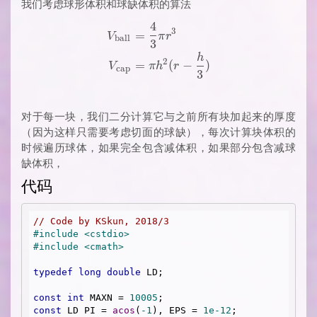
我们考虑球形体积和球缺体积的算法
4
\begin{aligned} V_{\text{ba
3
=
V
π
r
ball
3
h
2
=
(
−
)
V
π
h
r
cap
3
对于每一块，我们二分计算它与之前所有块加起来的厚度
（因为这样只需要考虑切面的球缺），每次计算块体积的
时候遍历球体，如果完全包含减体积，如果部分包含减球
缺体积，
代码
// Code by KSkun, 2018/3
#
include
<cstdio>
#
include
<cmath>
typedef
long
double
 LD;

const
int
 MAXN = 
10005
const
 LD PI = 
acos
(
-1
), EPS = 
1e-12
;
