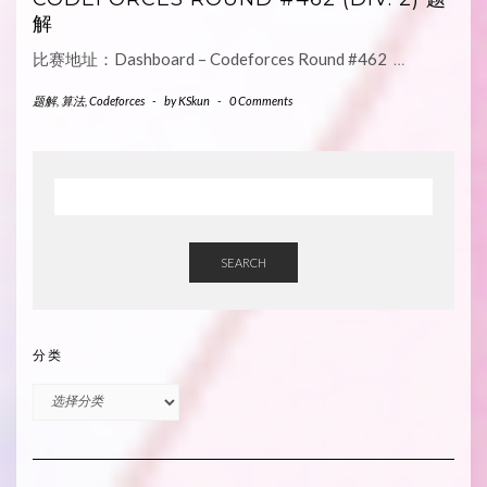
解
比赛地址：Dashboard – Codeforces Round #462
…
题解
,
算法
,
Codeforces
-
by
KSkun
-
0 Comments
SEARCH
分类
分
类