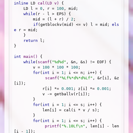
inline
 LD 
cal
(LD v)
{

    LD l = 
0
, r = 
100
, mid;

while
(r - l > EPS) {

        mid = (l + r) / 
2
;

if
(getblockv(mid) <= v) l = mid; 
els
e
 r = mid;

    }

return
 l;

}

int
main
()
{

while
(
scanf
(
"%d%d"
, &n, &s) != EOF) {

        v = 
100
 * 
100
 * 
100
;

for
(
int
 i = 
1
; i <= n; i++) {

scanf
(
"%Lf%*d%*d%Lf"
, &r[i], &z
[i]);

            r[i] *= 
0.001
; z[i] *= 
0.001
;

            v -= getballv(r[i]);

        }

for
(
int
 i = 
1
; i <= s; i++) {

            len[i] = cal(i * v / s);

        }

for
(
int
 i = 
1
; i <= s; i++) {

printf
(
"%.10Lf\n"
, len[i] - len
[i - 
1
]);
