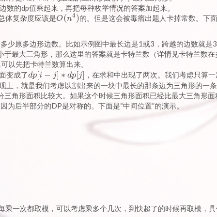
边数的dp值乘起来，再把每种枚举情况的答案加起来。
4
O(n^4)
(
)
总体复杂度应该是
的。但是这会被毒瘤出题人卡掉常数。下
O
n
多少原多边形边数。比如示例图中最长边是1或3，跨越的边数就是
小于最大三角形，那么这里的答案就是卡特兰数（详情见卡特兰数在
上可以先把卡特兰数算出来。
dp[i
[
−
]
∗
[
]
面变成了
，在求和中出现了两次。我们考虑只算一
d
p
i
j
d
p
j
- j] *
实现上，就是我们考虑以割出来的一块中最长的那条边为三角形的一
dp[j]
分三角形面积比较大。如果这个时候三角形面积已经比最大三角形面
因为后半部分的DP是对称的。下面是“中间位置”的演示。
每乘一次都取模，可以考虑乘多个几次，到快超了的时候再取模，具