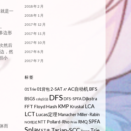
2018 年 2 月
面就是一
2018 年 1 月
2017 年 12 月
3。
多边形
2017 年 11 月
2017 年 10 月
次然后
条边，然
2017 年 8 月
积小
2017 年 7 月
标签
AC自动机
BFS
01背包
2-SAT
01Trie
A*
DFS
BSGS
Dijkstra
DFS-SPFA
cdq分治
LCA
KMP
FFT
Hash
Floyd
Kruskal
LCT
Lucas定理
Manacher
Miller-Rabin
SPFA
Pollard-Rho
RMQ
NTT
NOI笔试
Prim
体而
Splay
Tarjan-SCC
Trie
ST表
Treap