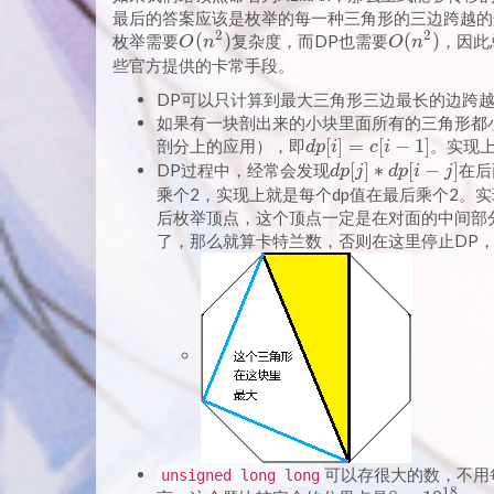
最后的答案应该是枚举的每一种三角形的三边跨越的
2
2
O(n^2)
(
)
O(n^2)
(
)
枚举需要
复杂度，而DP也需要
，因此
O
n
O
n
些官方提供的卡常手段。
DP可以只计算到最大三角形三边最长的边跨越
如果有一块剖出来的小块里面所有的三角形都
dp[i]=c[i
[
]
=
[
−
1
]
剖分上的应用），即
。实现
d
p
i
c
i
- 1]
dp[j]
[
]
∗
[
−
]
DP过程中，经常会发现
在后
d
p
j
d
p
i
j
*
乘个2，实现上就是每个dp值在最后乘个2。
dp[i
后枚举顶点，这个顶点一定是在对面的中间部
- j]
了，那么就算卡特兰数，否则在这里停止DP，
可以存很大的数，不用
unsigned long long
1
8