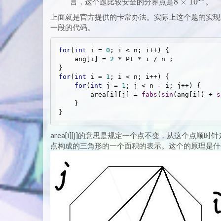
8
8
×
1
0
言，这个题比较安全的分界点是
。
\times
上面就是官方提供的卡常办法。实际上这个题的实现
10^{18}
一段的代码。
for
(
int
 i = 
0
; i < n; i++) {

    ang[i] = 
2
 * PI * i / n ;

for
(
int
 i = 
1
; i < n; i++) {

for
(
int
 j = 
1
; j < n - i; j++) {

        area[i][j] = 
fabs
(
sin
(ang[i]) + 
s
    }

area[i][j]的意思是规定一个点不变，从这个点
点构成的三角形的一个面积的表示。这个的原理是什