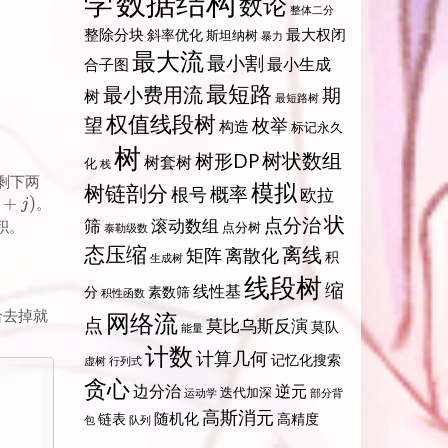
数据结构
学
数论
整体二分
整除分块
最大权闭
斜率优化
斯坦纳树
暴力
最大流
最小割
最小生成
合子图
最短路
最小费用流
期
树
最短路树
权值线段树
望
枚举
构造
标记永久
树
树状数组
树形DP
树套树
化
栈
剩下两
模拟
树链剖分
概率
根号
欧拉
+
)
。
j
状
点分治
筛
滚动数组
积。
点分树
泰勒级数
态压缩
离线
矩阵
离散化
积
生成树
线段树
缩
线性基
分
素数筛
积性函数
给去掉就
网络流
点
莫比乌斯反演
莫队
能量
计数
计算几何
记忆化搜索
虚树
行列式
贪心
边分治
逆元
迭代加深
运动学
部分背
高斯消元
随机化
链表
高精度
包
队列