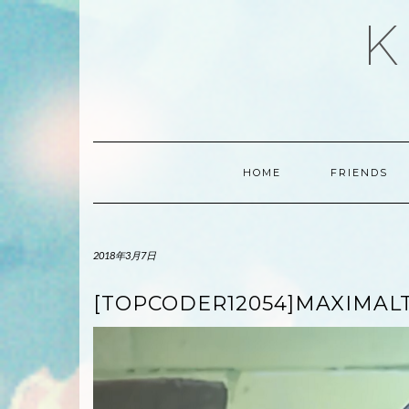
Skip
K
to
content
HOME
FRIENDS
2018年3月7日
[TOPCODER12054]MAXIMAL