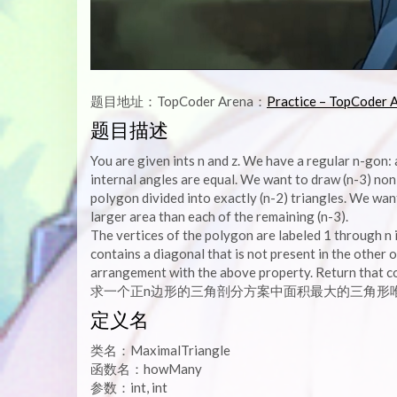
题目地址：TopCoder Arena：
Practice – TopCoder 
题目描述
You are given ints n and z. We have a regular n-gon: 
internal angles are equal. We want to draw (n-3) non
polygon divided into exactly (n-2) triangles. We want
larger area than each of the remaining (n-3).
The vertices of the polygon are labeled 1 through n i
contains a diagonal that is not present in the other 
arrangement with the above property. Return that c
求一个正n边形的三角剖分方案中面积最大的三角形
定义名
类名：MaximalTriangle
函数名：howMany
参数：int, int