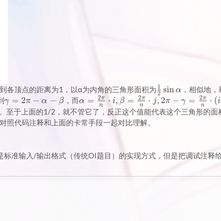
1
\frac{1}
s
i
n
到各顶点的距离为1，以α为内角的三角形面积为
，相似地，
α
2
2
2
2
{2} \sin
π
π
π
\gamma
=
2
−
−
\alpha
=
⋅
,
=
⋅
,
2
−
=
⋅
(
到
，而
γ
π
α
β
α
i
β
j
π
γ
i
n
n
n
\alpha
= 2 \pi
=
。至于上面的1/2，就不管它了，反正这个值能代表这个三角形的面
- \alpha
\frac{2
对照代码注释和上面的卡常手段一起对比理解。
- \beta
\pi}{n}
\cdot i,
\beta =
码并不是标准输入/输出格式（传统OI题目）的实现方式，但是把调试注释
\frac{2
\pi}{n}
\cdot j,
2 \pi -
\gamma
=