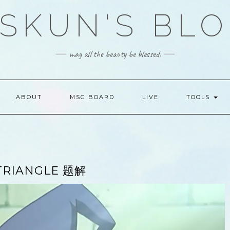
SKUN'S BL
may all the beauty be blessed.
ABOUT
MSG BOARD
LIVE
TOOLS
TRIANGLE 题解