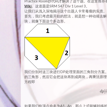
Practice Room抄代码才解决了这个题。在这里推
Wiki
。这道题是SRM 547 Div 1 Level 3。
让我们从浅入深地揭示这个出题人卡常毒瘤的实质。
首先，我们考虑最开始的想法，就是想一种动规去解
块，就像下面这个多边形。
我们分别对这三块进行DP处理里面的三角剖分方案
的三角形，然后它会把这块再割成两块，再乘法原理将
方程即
[
d
p
i
如果我们给顶点命名为A1…An，那么上式能够转移的