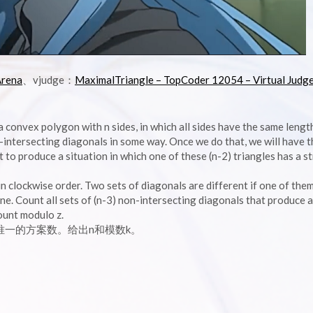
Arena
、vjudge：
MaximalTriangle – TopCoder 12054 – Virtual Judg
a convex polygon with n sides, in which all sides have the same length
-intersecting diagonals in some way. Once we do that, we will have t
 to produce a situation in which one of these (n-2) triangles has a st
n clockwise order. Two sets of diagonals are different if one of the
one. Count all sets of (n-3) non-intersecting diagonals that produce 
ount modulo z.
唯一的方案数。给出n和模数k。