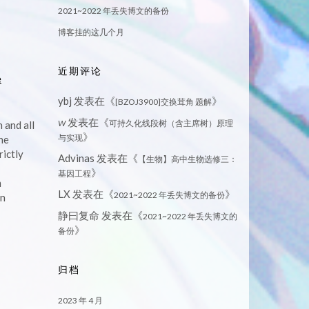
2021~2022 年丢失博文的备份
博客挂的这几个月
近期评论
e
ybj
发表在《
》
[BZOJ3900]交换茸角 题解
发表在《
W
可持久化线段树（含主席树）原理
 and all
》
与实现
he
rictly
Advinas
发表在《
【生物】高中生物选修三：
》
基因工程
m
LX
发表在《
》
2021~2022 年丢失博文的备份
an
静曰复命
发表在《
2021~2022 年丢失博文的
》
备份
归档
2023 年 4 月