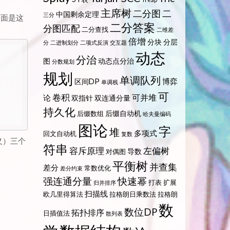
主席树
二分图
二
中国剩余定理
三分
下面是这
二分答案
分图匹配
二分查找
二维差
倍增
分块
分层
分
二进制划分
二项式反演
交互题
动态
分治
图
动态点分治
分数规划
规划
单调队列
博弈
区间DP
单调栈
可
卷积
可并堆
论
双指针
双连通分量
持久化
后缀自动机
后缀数组
哈夫曼编码
图论
字
堆
多项式
回文自动机
复数
义）三个
符串
容斥原理
左偏树
导数
对偶图
平衡树
并查集
差分
常数优化
差分约束
强连通分量
快速幂
打表
扩展
归并排序
扫描线
欧几里得算法
拉格朗日乘数法
拉格朗
数
数位DP
拓扑排序
日插值法
散列表