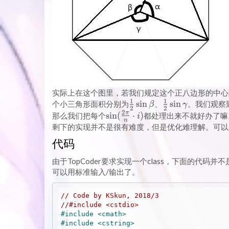
实际上在这个图里，若我们规定这个正八边形的中心
1
1
\frac{1}
s
i
n
\frac{1}
s
i
n
个小三角形面积分别为
、
。我们观察
β
γ
2
2
2
{2} \sin
{2} \sin
π
\sin(\frac{2
s
i
n
(
⋅
)
那么我们把每个
都处理出来不就好办了嘛
i
n
\beta
\gamma
\pi}{n}
剩下的实现并不是很有难度，但是优化难理解。可以
\cdot i)
代码
由于TopCoder要求实现一个class，下面的代
可以用标准输入/输出了。
// Code by KSkun, 2018/3
//#include <cstdio>
#
include
<cmath>
#
include
<cstring>