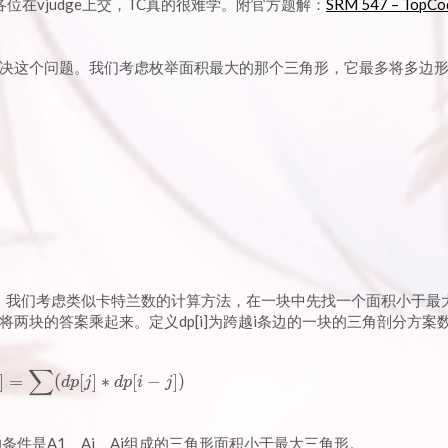
荐各位在vjudge上交，TC真的很难学。附官方题解：
SRM 547 – TopCo
决这个问题。我们考虑枚举面积最大的那个三角形，它最多将多边形
。我们考虑类似卡特兰数的计算方法，在一块中先找一个面积小于最
两块的答案乘起来。定义dp[i]为跨越i条边的一块的三角剖分方案
∑
dp[i] = \sum (dp[j] * dp[i - j])
]
=
(
[
]
∗
[
−
]
)
d
p
j
d
p
i
j
条件是A1、Ai、Aj组成的三角形面积小于最大三角形。