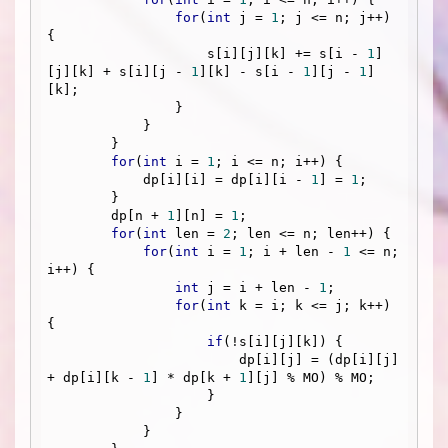
for
(
int
 j = 
1
; j <= n; j++) 
{

                    s[i][j][k] += s[i - 
1
]
[j][k] + s[i][j - 
1
][k] - s[i - 
1
][j - 
1
]
[k];

                }

            }

        }

for
(
int
 i = 
1
; i <= n; i++) {

            dp[i][i] = dp[i][i - 
1
] = 
1
;

        }

        dp[n + 
1
][n] = 
1
;

for
(
int
 len = 
2
; len <= n; len++) {

for
(
int
 i = 
1
; i + len - 
1
 <= n; 
i++) {

int
 j = i + len - 
1
;

for
(
int
 k = i; k <= j; k++) 
{

if
(!s[i][j][k]) {

                        dp[i][j] = (dp[i][j] 
+ dp[i][k - 
1
] * dp[k + 
1
][j] % MO) % MO;

                    }

                }

            }
