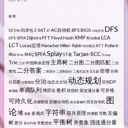
2017 年 7 月
标签
DFS
AC自动机
BFS
01背包
2-SAT
BSGS
01Trie
A*
cdq分治
LCA
KMP
FFT
Hash
Floyd
Dijkstra
Kruskal
DFS-SPFA
LCT
Lucas定理
Manacher
Miller-Rabin
Pollard-
NTT
NOI笔试
Splay
Tarjan-SCC
SPFA
Rho
RMQ
ST表
Prim
Treap
主席树
Trie
二分图
二分图匹配
中国剩余定理
二分
三分
二分答案
倍增
分块
查找
二维差分
二进制划分
二项式反演
交互题
动态规划
分治
分层图
动态点分治
区间DP
分数规划
单调队列
卷积
可并堆
博弈论
双指针
双连通分量
单调栈
图
可持久化
后缀自动机
后缀数组
回文自动机
哈夫曼编码
论
字符串
堆
容斥原理
左偏
多项式
导数
对偶图
复数
平衡树
强连通分量
树
并查集
差分
常数优化
差分约束