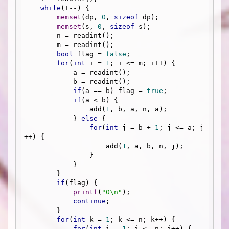
while
(T--) {

memset
(dp, 
0
, 
sizeof
 dp);

memset
(s, 
0
, 
sizeof
 s);

        n = readint();

        m = readint();

bool
 flag = 
false
;

for
(
int
 i = 
1
; i <= m; i++) {

            a = readint();

            b = readint();

if
(a == b) flag = 
true
;

if
(a < b) {

                add(
1
, b, a, n, a);

            } 
else
 {

for
(
int
 j = b + 
1
; j <= a; j
++) {

                    add(
1
, a, b, n, j);

                }

            }

        }

if
(flag) {

printf
(
"0\n"
);

continue
;

        }

for
(
int
 k = 
1
; k <= n; k++) {

for
(
int
 i = 
1
; i <= n; i++) {
