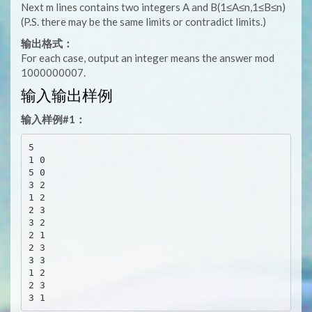
Next m lines contains two integers A and B(1≤A≤n,1≤B≤n)
(P.S. there may be the same limits or contradict limits.)
输出格式：
For each case, output an integer means the answer mod
1000000007.
输入输出样例
输入样例#1：
5

1 0

5 0

3 2

1 2

2 3

3 2

2 1

2 3

3 3

1 2

2 3
