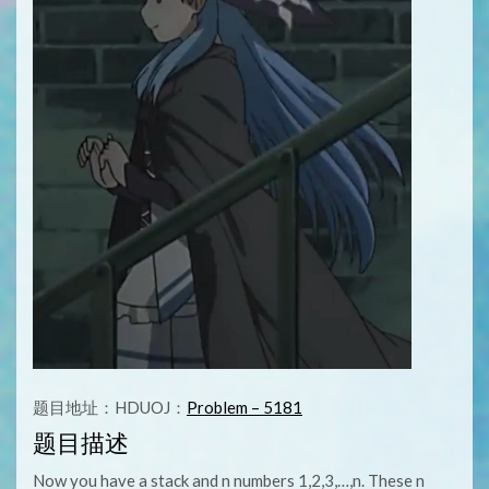
题目地址：HDUOJ：
Problem – 5181
题目描述
Now you have a stack and n numbers 1,2,3,…,n. These n