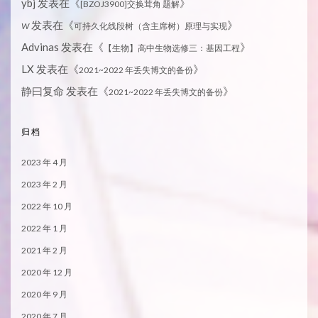
ybj
发表在《
》
[BZOJ3900]交换茸角 题解
发表在《
》
W
可持久化线段树（含主席树）原理与实现
Advinas
发表在《
》
【生物】高中生物选修三：基因工程
LX
发表在《
》
2021~2022 年丢失博文的备份
静曰复命
发表在《
》
2021~2022 年丢失博文的备份
归档
2023 年 4 月
2023 年 2 月
2022 年 10 月
2022 年 1 月
2021 年 2 月
2020 年 12 月
2020 年 9 月
2020 年 7 月