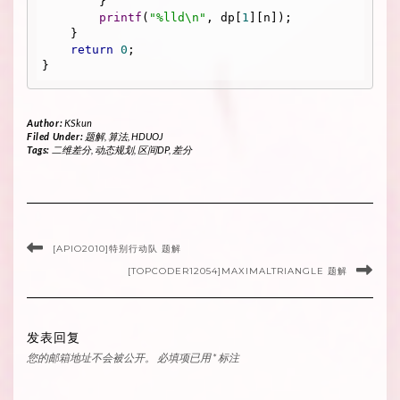
        }

printf
(
"%lld\n"
, dp[
1
][n]);

    }

return
0
;

Author:
KSkun
Filed Under:
题解
,
算法
,
HDUOJ
Tags:
二维差分
,
动态规划
,
区间DP
,
差分
[APIO2010]特别行动队 题解
[TOPCODER12054]MAXIMALTRIANGLE 题解
发表回复
您的邮箱地址不会被公开。
必填项已用
*
标注