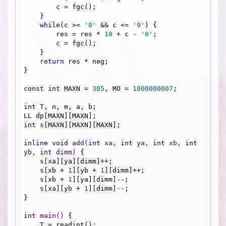
        c = fgc();

    }

while
(c >= 
'0'
 && c <= 
'9'
) {

        res = res * 
10
 + c - 
'0'
;

        c = fgc();

    }

return
 res * neg;

}

const
int
 MAXN = 
305
, MO = 
1000000007
;

int
 T, n, m, a, b;

int
 s[MAXN][MAXN][MAXN];

inline
void
add
(
int
 xa, 
int
 ya, 
int
 xb, 
int
yb, 
int
 dimm)
{

    s[xa][ya][dimm]++;

    s[xb + 
1
][yb + 
1
][dimm]++;

    s[xb + 
1
][ya][dimm]--;

    s[xa][yb + 
1
][dimm]--;

}

int
main
()
{

    T = readint();
