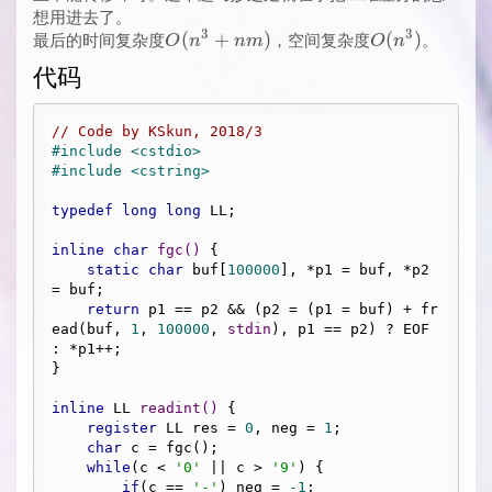
想用进去了。
3
3
O(n^3+nm)
(
+
)
O(n^3)
(
)
最后的时间复杂度
，空间复杂度
。
O
n
n
m
O
n
代码
// Code by KSkun, 2018/3
#
include
<cstdio>
#
include
<cstring>
typedef
long
long
 LL;

inline
char
fgc
()
{

static
char
 buf[
100000
], *p1 = buf, *p2 
= buf;

return
 p1 == p2 && (p2 = (p1 = buf) + fr
ead(buf, 
1
, 
100000
, 
stdin
), p1 == p2) ? EOF 
: *p1++;

}

inline
 LL 
readint
()
{

register
 LL res = 
0
, neg = 
1
;

char
 c = fgc();

while
(c < 
'0'
 || c > 
'9'
) {

if
(c == 
'-'
) neg = 
-1
;
