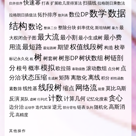
快速幂
扫描线
打表
扩展欧几里得算法
拉格朗日乘数法
归并排序
数据
数学
数位DP
拓扑排序
拉格朗日插值法
散列表
结构
数论
整除分块
最
斜率优化
斯坦纳树
整体二分
暴力
最大流
最小费
最小割
最小生成树
大权闭合子图
最短路
权值线段树
用流
期望
枚举
构造
最短路树
树
树状数组
树链剖
树形DP
树套树
标记永久化
栈
模拟
分
概率
点
根号
欧拉筛
滚动数组
点分树
泰勒级数
状态压缩
离线
分治
矩阵
离散化
积分
生成树
积性函数
线段树
网络流
缩点
莫比乌斯
线性基
素数筛
能量
计数
贪心
计算几何
反演
莫队
记忆化搜索
虚树
行列式
高斯消
边分治
逆元
随机化
链表
迭代加深
运动学
部分背包
队列
元
高精度
其他操作