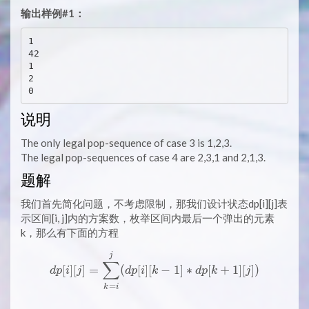
输出样例#1：
1

42

1

2

说明
The only legal pop-sequence of case 3 is 1,2,3.
The legal pop-sequences of case 4 are 2,3,1 and 2,1,3.
题解
我们首先简化问题，不考虑限制，那我们设计状态dp[i][j]表
示区间[i, j]内的方案数，枚举区间内最后一个弹出的元素
k，那么有下面的方程
dp[i][j] = \sum_{k=i}^j (dp[i]
j
∑
[
]
[
]
=
(
[
]
[
−
1
]
∗
[
+
1
]
[
]
)
d
p
i
j
d
p
i
k
d
p
k
j
=
k
i