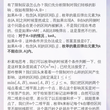
有了限制应该怎么办？我们先分析限制对我们转移的影
响，假如有限制<A, B>：
如果A<B，包含[A, B]的区间[i, j]，枚举的最后弹出元素为k
在(A, B]之间时候显然成立，而如果出现A、B在k的同侧时
这个问题会在更小的区间内被解决，不是我们现在考虑
的。但是如果k=A时，A就比B晚弹出，这是显然不行的。
结论：
对于A<B的情况，k≠A。
如果A=B，这种条件并没办法成立，答案直接是0了。
如果A>B，包含[A, B]的区间[i, j]，
枚举的最后弹出元素为k
不能在(B, A]内。
朴素地思考，我们可以枚举k的时候逐个条件判断一下。但
3
O(n^3m)
(
)
是这样复杂度就成了
，已经无法接受了。
O
n
m
那咋整啊？我们回头来看看一个限制对什么样的区间产生
1 \leq i
1
≤
≤
影响。这样的区间[i, j]肯定满足
i
\leq
m
i
n
(
,
)
,
m
a
x
(
,
)
≤
≤
。我们把区间的两个
A
B
A
B
j
n
\min(A,
端点看成二维平面上的一个点，那么这个影响其实是对一
B),
个矩形产生的。对于给矩形打标记这种事情，自然可以使
\max(A,
用二维差分处理。差分完了以后前缀和求一下，就能查单
B) \leq j
点了。我们开n个二维平面，枚举k来标记每个k在哪些区间
\leq n
里不能转移即可。这个题巧妙之处就在于把二维差分的思