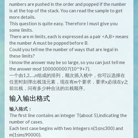
numbers are pushed in the order and popped if the number
is at the top of the stack. You can read the sample to get
more details.
This question is quite easy. Therefore I must give you
some limits.
There are m limits, each is expressed as a pair <A,B> means
the number A must be popped before B.
Could you tell me the number of ways that are legal in
these limits?
I know the answer may be so large, so you can just tell me
the answer mod 1000000007(10^9+7).
一个由1,2,…,n组成的排列，顺次插入栈中，你可以选择在
任意时刻弹出栈顶元素，现在有m个要求，要求x必须在y之
前出栈，问有多少种合法的出栈顺序。
输入输出格式
输入格式：
The first line contains an integer T(about 5),indicating the
number of cases.
Each test case begins with two integers n(1≤n≤300) and
m(1≤m≤90000).