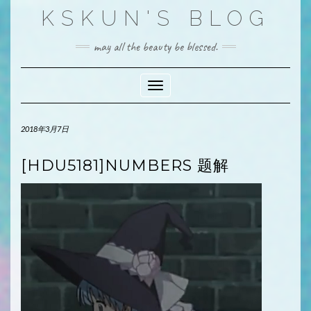
Skip
KSKUN'S BLOG
to
content
may all the beauty be blessed.
Toggle Navigation
2018年3月7日
[HDU5181]NUMBERS 题解