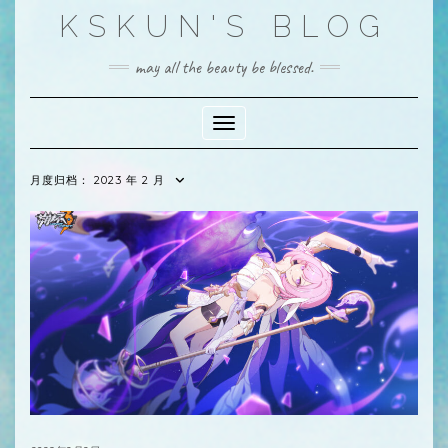
Skip
KSKUN'S BLOG
to
content
may all the beauty be blessed.
Toggle Navigation
月度归档：
2023 年 2 月