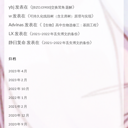
ybj
发表在《
》
[BZOJ3900]交换茸角 题解
发表在《
》
W
可持久化线段树（含主席树）原理与实现
Advinas
发表在《
》
【生物】高中生物选修三：基因工程
LX
发表在《
》
2021~2022 年丢失博文的备份
静曰复命
发表在《
》
2021~2022 年丢失博文的备份
归档
2023 年 4 月
2023 年 2 月
2022 年 10 月
2022 年 1 月
2021 年 2 月
2020 年 12 月
2020 年 9 月