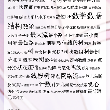
强连通分量
树
并查集
差分
常数优化
差分约束
快速幂
扫描线
打表
扩展欧几里得算法
拉格朗日乘数法
归并排序
数据
数学
数位DP
拓扑排序
拉格朗日插值法
散列表
结构
数论
整除分块
最
斜率优化
斯坦纳树
整体二分
暴力
最大流
最小费
最小割
最小生成树
大权闭合子图
最短路
权值线段树
用流
期望
枚举
构造
最短路树
树
树状数组
树链剖
树形DP
树套树
标记永久化
栈
模拟
分
概率
点
根号
欧拉筛
滚动数组
点分树
泰勒级数
状态压缩
离线
分治
矩阵
离散化
积分
生成树
积性函数
线段树
网络流
缩点
莫比乌斯
线性基
素数筛
能量
计数
贪心
计算几何
反演
莫队
记忆化搜索
虚树
行列式
高斯消
边分治
逆元
随机化
链表
迭代加深
运动学
部分背包
队列
元
高精度