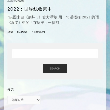
2023年2月2日
2022：世界线收束中
*头图来自《崩坏 3》官方壁纸 用一句话概括 2021 的话，
《渡尘》中的「在这里，一切都
…
随笔
-
by
KSkun
-
1 Comment
SEARCH
分类
分
类