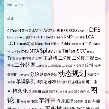
2017 年 7 月
标签
DFS
AC自动机
BFS
01背包
2-SAT
BSGS
01Trie
A*
cdq分治
LCA
KMP
FFT
Hash
Floyd
Dijkstra
Kruskal
DFS-SPFA
LCT
Lucas定理
Manacher
Miller-Rabin
Pollard-
NTT
NOI笔试
Splay
Tarjan-SCC
SPFA
Rho
RMQ
ST表
Prim
Treap
主席树
Trie
二分图
二分图匹配
中国剩余定理
二分
三分
二分答案
倍增
分块
查找
二维差分
二进制划分
二项式反演
交互题
动态规划
分治
分层图
动态点分治
区间DP
分数规划
单调队列
卷积
可并堆
博弈论
双指针
双连通分量
单调栈
图
可持久化
后缀自动机
后缀数组
回文自动机
哈夫曼编码
论
字符串
堆
容斥原理
左偏
多项式
导数
对偶图
复数
平衡树