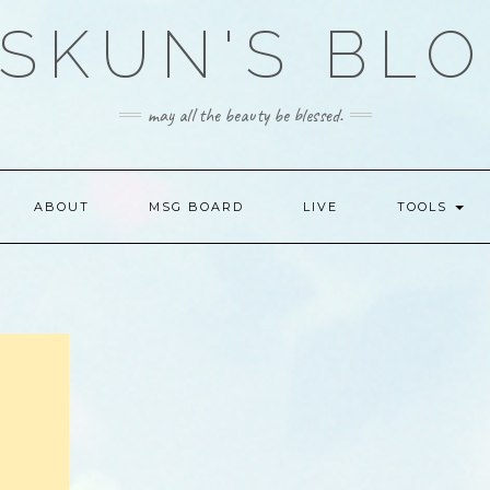
SKUN'S BL
may all the beauty be blessed.
ABOUT
MSG BOARD
LIVE
TOOLS