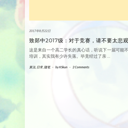
2017年8月22日
致郧中2017级：对于竞赛，请不要太悲
这是来自一个高二学长的真心话，听说下一届可能
培训，其实我有少许失落。毕竟经过了亲
…
算法
,
日常
,
随笔
-
by
KSkun
-
2 Comments