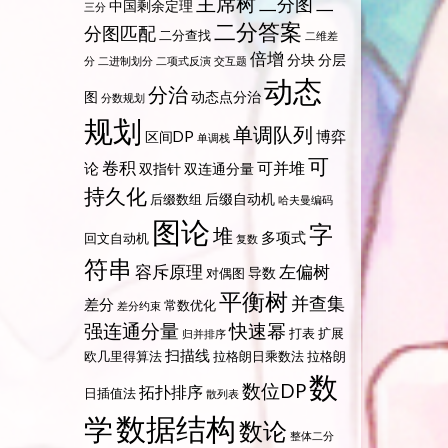
主席树
二分图
二
中国剩余定理
三分
二分答案
分图匹配
二分查找
二维差
倍增
分块
分层
分
二进制划分
二项式反演
交互题
动态
分治
图
动态点分治
分数规划
规划
单调队列
博弈
区间DP
单调栈
可
卷积
可并堆
论
双指针
双连通分量
持久化
后缀自动机
后缀数组
哈夫曼编码
图论
字
堆
多项式
回文自动机
复数
符串
容斥原理
左偏树
导数
对偶图
平衡树
并查集
差分
常数优化
差分约束
强连通分量
快速幂
打表
扩展
归并排序
扫描线
欧几里得算法
拉格朗日乘数法
拉格朗
数
数位DP
拓扑排序
日插值法
散列表
数据结构
学
数论
整体二分