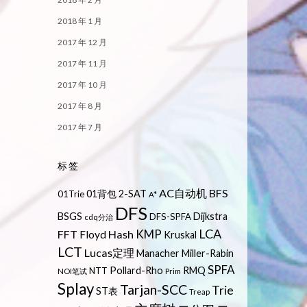
2018 年 1 月
2017 年 12 月
2017 年 11 月
2017 年 10 月
2017 年 8 月
2017 年 7 月
标签
AC自动机
BFS
01背包
2-SAT
01Trie
A*
DFS
BSGS
Dijkstra
DFS-SPFA
cdq分治
LCA
KMP
FFT
Hash
Floyd
Kruskal
LCT
Lucas定理
Manacher
Miller-Rabin
SPFA
Pollard-Rho
RMQ
NTT
NOI笔试
Prim
Splay
Tarjan-SCC
Trie
ST表
Treap