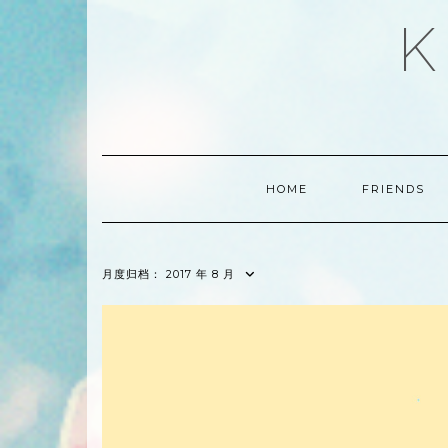
Skip
K
to
content
HOME
FRIENDS
月度归档：
2017 年 8 月