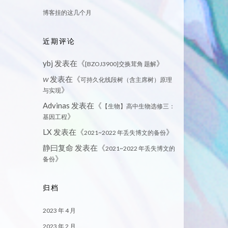
博客挂的这几个月
近期评论
ybj
发表在《
》
[BZOJ3900]交换茸角 题解
发表在《
W
可持久化线段树（含主席树）原理
》
与实现
Advinas
发表在《
【生物】高中生物选修三：
》
基因工程
LX
发表在《
》
2021~2022 年丢失博文的备份
静曰复命
发表在《
2021~2022 年丢失博文的
》
备份
归档
2023 年 4 月
2023 年 2 月