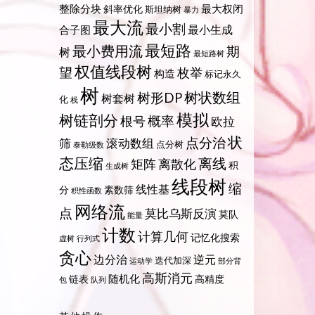
整除分块
最大权闭
斜率优化
斯坦纳树
暴力
最大流
最小割
最小生成
合子图
最短路
最小费用流
期
树
最短路树
权值线段树
望
枚举
构造
标记永久
树
树状数组
树形DP
树套树
化
栈
模拟
树链剖分
概率
根号
欧拉
状
点分治
筛
滚动数组
点分树
泰勒级数
态压缩
离线
矩阵
离散化
积
生成树
线段树
缩
线性基
分
素数筛
积性函数
网络流
点
莫比乌斯反演
莫队
能量
计数
计算几何
记忆化搜索
虚树
行列式
贪心
边分治
逆元
迭代加深
运动学
部分背
高斯消元
随机化
链表
高精度
包
队列