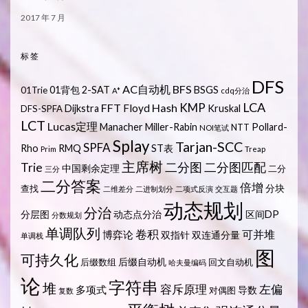
2017 年 7 月
标签
DFS
AC自动机
BFS
01背包
2-SAT
BSGS
01Trie
A*
cdq分治
LCA
KMP
FFT
Hash
Floyd
Dijkstra
Kruskal
DFS-SPFA
LCT
Lucas定理
Manacher
Miller-Rabin
Pollard-
NTT
NOI笔试
Splay
Tarjan-SCC
SPFA
Rho
RMQ
ST表
Prim
Treap
主席树
Trie
二分图
二分图匹配
中国剩余定理
二分
三分
二分答案
倍增
分块
查找
二维差分
二进制划分
二项式反演
交互题
动态规划
分治
分层图
动态点分治
区间DP
分数规划
单调队列
卷积
可并堆
博弈论
双指针
双连通分量
单调栈
图
可持久化
后缀自动机
后缀数组
回文自动机
哈夫曼编码
论
字符串
堆
容斥原理
左偏
多项式
导数
对偶图
复数