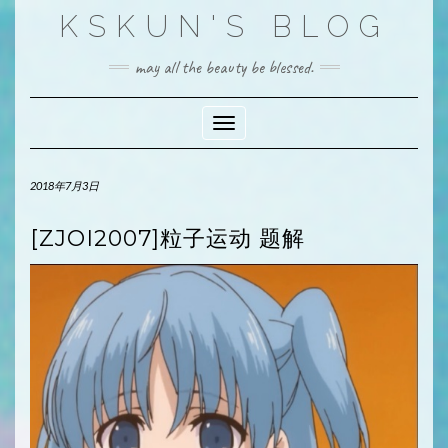
Skip
KSKUN'S BLOG
to
content
may all the beauty be blessed.
Toggle Navigation
2018年7月3日
[ZJOI2007]粒子运动 题解