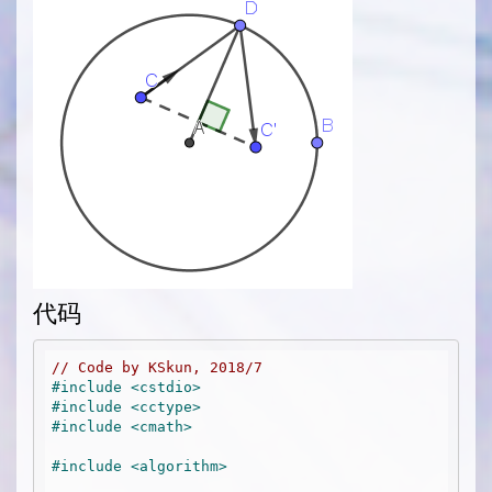
代码
// Code by KSkun, 2018/7
#
include
<cstdio>
#
include
<cctype>
#
include
<cmath>
#
include
<algorithm>