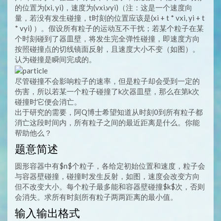
的位置为(xi, yi)，速度为(vxi,vyi)（注：这是一个速度向
量，若没有发生碰撞，t时刻的位置应该是(xi + t * vxi, yi + t
* vyi) ）。假设所有粒子的运动互不干扰；若某个粒子在某
个时刻碰到了器皿壁，将发生完全弹性碰撞，即速度方向
按照碰撞点的切线镜面反射，且速度大小不变（如图）。
认为碰撞是瞬间完成的。
尽管碰撞不会影响粒子的速率，但是粒子却会受到一定的
伤害，所以若某一个粒子碰撞了k次器皿壁，那么在第k次
碰撞时它便会消亡。
出于研究的需要，阿Q博士希望知道从时刻0到所有粒子都
消亡这段时间内，所有粒子之间的最近距离是什么。你能
帮助他么？
题意简述
圆形容器中有$n$个粒子，各给定初始位置和速度，粒子会
与容器壁碰撞，碰撞时发生反射，如图，速度会改变方向
但不改变大小。每个粒子最多能和容器壁碰撞$k$次，否则
会消失。求所有时刻所有粒子两两距离的最小值。
输入输出格式