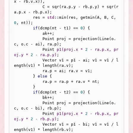
x - rb.v.x)),

            C = sqr(ra.p.y - rb.p.y) + sqr(r
a.p.x - rb.p.x);

        res = 
std
::min(res, getmin(A, B, C, 
0
, nt));

if
(dcmp(nt - t1) == 
0
) {

            ak++; 

            Point proj = projection(Line(o.
c, o.c - ai), ra.p);

Point 
p1
(proj.x * 
2
 - ra.p.x, pr
oj.y * 
2
 - ra.p.y)
;

            Vector v1 = p1 - ai; v1 = v1 / l
ength(v1) * length(ra.v);

            ra.p = ai; ra.v = v1;

        } 
else
 {

            ra.p = ra.p + ra.v * nt;

        }

if
(dcmp(nt - t2) == 
0
) {

            bk++; 

            Point proj = projection(Line(o.
c, o.c - bi), rb.p);

Point 
p1
(proj.x * 
2
 - rb.p.x, pr
oj.y * 
2
 - rb.p.y)
;

            Vector v1 = p1 - bi; v1 = v1 / l
ength(v1) * length(rb.v);
