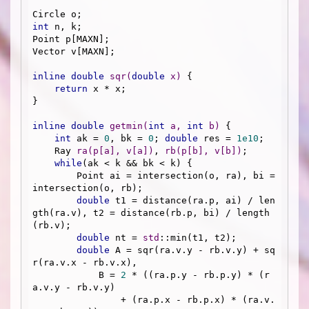
int
 n, k;

Point p[MAXN];

Vector v[MAXN];

inline
double
sqr
(
double
 x)
{

return
 x * x;

}

inline
double
getmin
(
int
 a, 
int
 b)
{

int
 ak = 
0
, bk = 
0
; 
double
 res = 
1e10
;

Ray 
ra
(p[a], v[a])
, 
rb
(p[b], v[b])
;

while
(ak < k && bk < k) {

        Point ai = intersection(o, ra), bi = 
intersection(o, rb);

double
 t1 = distance(ra.p, ai) / len
gth(ra.v), t2 = distance(rb.p, bi) / length
(rb.v);

double
 nt = 
std
::min(t1, t2);

double
 A = sqr(ra.v.y - rb.v.y) + sq
r(ra.v.x - rb.v.x),

            B = 
2
 * ((ra.p.y - rb.p.y) * (r
a.v.y - rb.v.y) 

                + (ra.p.x - rb.p.x) * (ra.v.