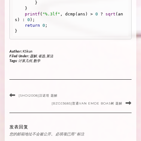
        }

    }

printf
(
"%.3lf"
, dcmp(ans) > 
0
 ? 
sqrt
(an
s) : 
0
);

return
0
;

Author:
KSkun
Filed Under:
题解
,
省选
,
算法
Tags:
计算几何
,
数学
[SHOI2008]汉诺塔 题解
[BZOJ3685]普通VAN EMDE BOAS树 题解
发表回复
您的邮箱地址不会被公开。
必填项已用
*
标注