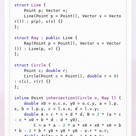
struct
Line
 {
    Point p; Vector v;

    Line(Point p = Point(), Vector v = Vecto
r()) : p(p), v(v) {}

};

struct
Ray
 :
public
 Line {

    Ray(Point p = Point(), Vector v = Vector
()) : Line(p, v) {}

};

struct
Circle
 {
    Point c; 
double
 r;

    Circle(Point c = Point(), 
double
 r = 
0
) 
: c(c), r(r) {}

};

inline
 Point 
intersection
(Circle o, Ray l)
{

double
 x0 = o.c.x, y0 = o.c.y, a = l.p.
x, b = l.p.y, c = l.v.x, d = l.v.y;

double
 A = c * c + d * d, B = 
2
 * (a * c 
- c * x0 + b * d - d * y0), 

        C = a * a - 
2
 * a * x0 + x0 * x0 + b 
* b - 
2
 * b * y0 + y0 * y0 - o.r * o.r;
