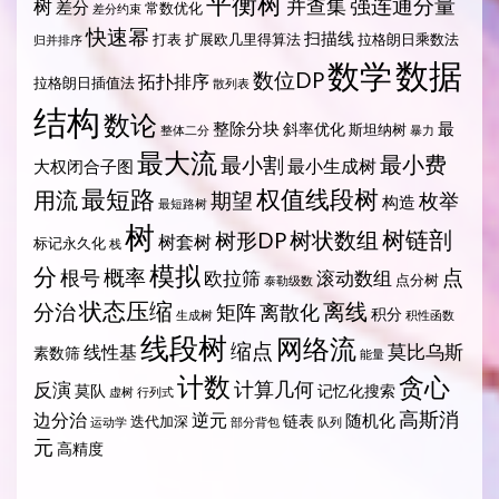
平衡树
强连通分量
树
并查集
差分
常数优化
差分约束
快速幂
扫描线
打表
扩展欧几里得算法
拉格朗日乘数法
归并排序
数据
数学
数位DP
拓扑排序
拉格朗日插值法
散列表
结构
数论
整除分块
最
斜率优化
斯坦纳树
整体二分
暴力
最大流
最小费
最小割
最小生成树
大权闭合子图
最短路
权值线段树
用流
期望
枚举
构造
最短路树
树
树状数组
树链剖
树形DP
树套树
标记永久化
栈
模拟
分
概率
点
根号
欧拉筛
滚动数组
点分树
泰勒级数
状态压缩
离线
分治
矩阵
离散化
积分
生成树
积性函数
线段树
网络流
缩点
莫比乌斯
线性基
素数筛
能量
计数
贪心
计算几何
反演
莫队
记忆化搜索
虚树
行列式
高斯消
边分治
逆元
随机化
链表
迭代加深
运动学
部分背包
队列
元
高精度