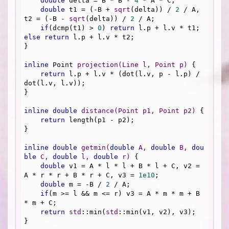
double
 delta = B * B - 
4
 * A * C;

double
 t1 = (-B + 
sqrt
(delta)) / 
2
 / A, 
t2 = (-B - 
sqrt
(delta)) / 
2
 / A;

if
(dcmp(t1) > 
0
) 
return
 l.p + l.v * t1; 
else
return
 l.p + l.v * t2;

}

inline
 Point 
projection
(Line l, Point p)
{

return
 l.p + l.v * (dot(l.v, p - l.p) / 
dot(l.v, l.v));

}

inline
double
distance
(Point p1, Point p2)
{

return
 length(p1 - p2);

}

inline
double
getmin
(
double
 A, 
double
 B, 
dou
ble
 C, 
double
 l, 
double
 r)
{

double
 v1 = A * l * l + B * l + C, v2 = 
A * r * r + B * r + C, v3 = 
1e10
;

double
 m = -B / 
2
 / A;

if
(m >= l && m <= r) v3 = A * m * m + B 
* m + C;

return
std
::min(
std
::min(v1, v2), v3);

}
