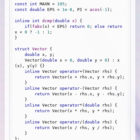
const
int
 MAXN = 
105
const
double
 EPS = 
1e-8
, PI = 
acos
(
-1
);

inline
int
dcmp
(
double
 x)
{

if
(
fabs
(x) < EPS) 
return
0
; 
else
return
x < 
0
 ? 
-1
 : 
1
;

}

struct
Vector
 {
double
 x, y;

    Vector(
double
 x = 
0
, 
double
 y = 
0
) : x
(x), y(y) {}

inline
 Vector 
operator
+(Vector rhs) {

return
 Vector(x + rhs.x, y + rhs.y);

    }

inline
 Vector 
operator
-(Vector rhs) {

return
 Vector(x - rhs.x, y - rhs.y);

    }

inline
 Vector 
operator
*(
double
 rhs) {

return
 Vector(x * rhs, y * rhs);

    }

inline
 Vector 
operator
/(
double
 rhs) {

return
 Vector(x / rhs, y / rhs);

    }

};
