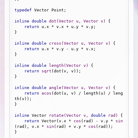
typedef
 Vector Point;

inline
double
dot
(Vector u, Vector v)
{

return
 u.x * v.x + u.y * v.y;

}

inline
double
cross
(Vector u, Vector v)
{

return
 u.x * v.y - u.y * v.x;

}

inline
double
length
(Vector v)
{

return
sqrt
(dot(v, v));

}

inline
double
angle
(Vector u, Vector v)
{

return
acos
(dot(u, v) / length(u) / leng
th(v));

}

inline
 Vector 
rotate
(Vector v, 
double
 rad)
{

return
 Vector(v.x * 
cos
(rad) - v.y * 
sin
(rad), v.x * 
sin
(rad) + v.y * 
cos
(rad));

}
