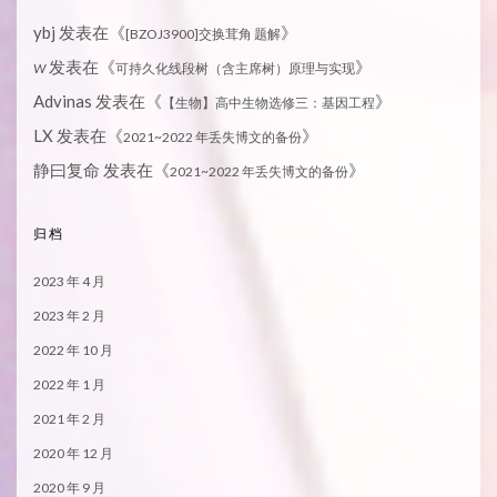
ybj
发表在《
》
[BZOJ3900]交换茸角 题解
发表在《
》
W
可持久化线段树（含主席树）原理与实现
Advinas
发表在《
》
【生物】高中生物选修三：基因工程
LX
发表在《
》
2021~2022 年丢失博文的备份
静曰复命
发表在《
》
2021~2022 年丢失博文的备份
归档
2023 年 4 月
2023 年 2 月
2022 年 10 月
2022 年 1 月
2021 年 2 月
2020 年 12 月
2020 年 9 月