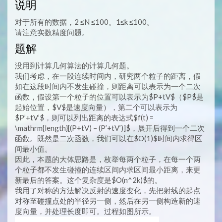
说明
对于所有的数据，2 ≤N ≤100。1≤k ≤100。
请注意实数精度问题。
题解
没用到计算几何算法的计算几何题。
我们考虑，在一段连续时间内，研究两个粒子的距离，假
如在这段时间内不发生碰撞，则距离可以表示为一个二次
函数，假设第一个粒子的位置可以表示为$P+tV$（$P$是
起始位置，$V$是速度向量），第二个可以表示为
$P’+tV’$，则可以列出距离的表达式$f(t) =
\mathrm{length}[(P+tV) – (P’+tV’)]$，展开后得到一个二次
函数。既然是二次函数，我们可以在$O(1)$时间内求得区
间最小值。
因此，本题的大体思路是，枚举每两个粒子，在每一个两
个粒子都不发生碰撞的连续区间内求区间最小距离，来更
新最后的答案。这个复杂度是$O(n^2k)$的。
我用了对称的方法解决反射的速度变化，先把射线的起点
对称至碰撞点处的半径另一侧，然后在另一侧构造新的速
度向量，并处理长度即可。过程如图所示。