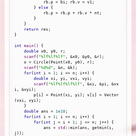
            rb.p = bi; rb.v = v1;

        } 
else
 {

            rb.p = rb.p + rb.v * nt;

        }

    }

return
 res;

}

int
main
()
{

double
 x0, y0, r;

scanf
(
"%lf%lf%lf"
, &x0, &y0, &r);

    o = Circle(Point(x0, y0), r);

scanf
(
"%d%d"
, &n, &k);

for
(
int
 i = 
1
; i <= n; i++) {

double
 xi, yi, vxi, vyi;

scanf
(
"%lf%lf%lf%lf"
, &xi, &yi, &vx
i, &vyi);

        p[i] = Point(xi, yi); v[i] = Vector
(vxi, vyi);

    }

double
 ans = 
1e10
;

for
(
int
 i = 
1
; i <= n; i++) {

for
(
int
 j = i + 
1
; j <= n; j++) {

            ans = 
std
::min(ans, getmin(i, 
j));
