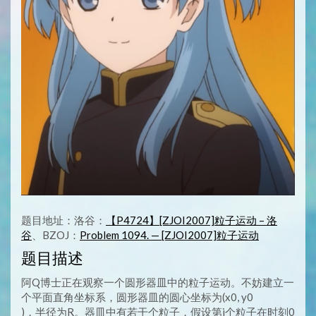
题目地址：洛谷：
【P4724】[ZJOI2007]粒子运动 – 洛
谷
、BZOJ：
Problem 1094. — [ZJOI2007]粒子运动
题目描述
阿Q博士正在观察一个圆形器皿中的粒子运动。不妨建立一
个平面直角坐标系，圆形器皿的圆心坐标为(x0, y0
)，半径为R。器皿中有若干个粒子，假设第i个粒子在时刻0