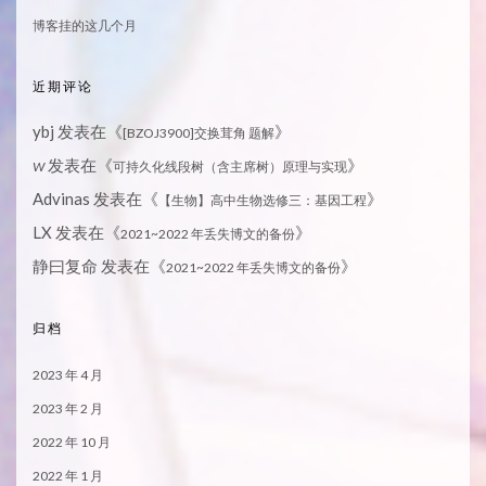
博客挂的这几个月
近期评论
ybj
发表在《
》
[BZOJ3900]交换茸角 题解
发表在《
》
W
可持久化线段树（含主席树）原理与实现
Advinas
发表在《
》
【生物】高中生物选修三：基因工程
LX
发表在《
》
2021~2022 年丢失博文的备份
静曰复命
发表在《
》
2021~2022 年丢失博文的备份
归档
2023 年 4 月
2023 年 2 月
2022 年 10 月
2022 年 1 月