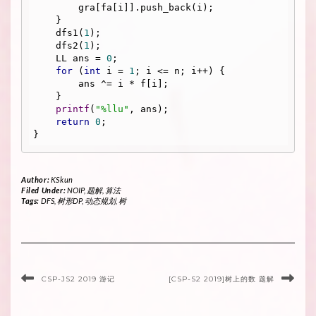
        gra[fa[i]].push_back(i);

    }

    dfs1(
1
);

    dfs2(
1
);

    LL ans = 
0
;

for
 (
int
 i = 
1
; i <= n; i++) {

        ans ^= i * f[i];

    }

printf
(
"%llu"
, ans);

return
0
;

}
Author:
KSkun
Filed Under:
NOIP
,
题解
,
算法
Tags:
DFS
,
树形DP
,
动态规划
,
树
CSP-JS2 2019 游记
[CSP-S2 2019]树上的数 题解