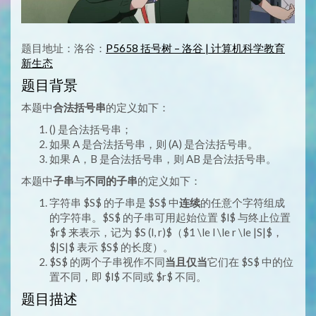
题目地址：洛谷：
P5658 括号树 – 洛谷 | 计算机科学教育
新生态
题目背景
本题中
合法括号串
的定义如下：
() 是合法括号串；
如果 A 是合法括号串，则 (A) 是合法括号串。
如果 A，B 是合法括号串，则 AB 是合法括号串。
本题中
子串
与
不同的子串
的定义如下：
字符串 $S$ 的子串是 $S$ 中
连续
的任意个字符组成
的字符串。$S$ 的子串可用起始位置 $l$ 与终止位置
$r$ 来表示，记为 $S (l, r)$（$1 \le l \le r \le |S|$，
$|S|$ 表示 $S$ 的长度）。
$S$ 的两个子串视作不同
当且仅当
它们在 $S$ 中的位
置不同，即 $l$ 不同或 $r$ 不同。
题目描述