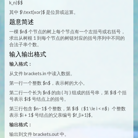
k_n)$$
其中 $\text{xor}$ 是位异或运算。
题意简述
一棵 $n$ 个节点的树上每个节点有一个左括号或右括号，
求出从树根 1 到每个节点的树链对应的括号序列中不同的
合法子串个数。
输入输出格式
输入格式：
从文件 brackets.in 中读入数据。
第一行一个整数 $n$，表示树的大小。
第二行一个长为 $n$ 的由 ( 与 ) 组成的括号串，第 $i$ 个括
号表示 $i$ 号结点上的括号。
第三行包含 $n−1$ 个整数，第 $i$（$1 \le i < n$）个整数
表示 $i + 1$ 号结点的父亲编号 $f_{i+1}$。
输出格式：
输出到文件 brackets.out 中。