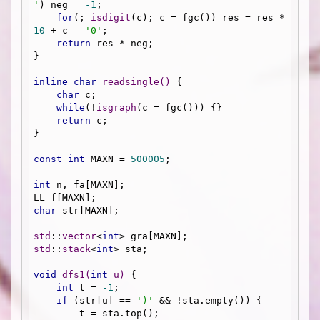
'
) neg = 
-1
;

for
(; 
isdigit
(c); c = fgc()) res = res * 
10
 + c - 
'0'
;

return
 res * neg;

}

inline
char
readsingle
()
{

char
 c;

while
(!
isgraph
(c = fgc())) {}

return
 c;

}

const
int
 MAXN = 
500005
;

int
 n, fa[MAXN];

char
 str[MAXN];

std
::
vector
<
int
std
::
stack
<
int
> sta;

void
dfs1
(
int
 u)
{

int
 t = 
-1
;

if
 (str[u] == 
')'
 && !sta.empty()) {

        t = sta.top();
