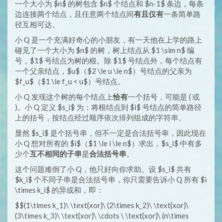
一个大小为 $n$ 的树包含 $n$ 个结点和 $n-1$ 条边，每条
边连接两个结点，且任意两个结点间
有且仅有
一条简单路
径互相可达。
小 Q 是一个充满好奇心的小朋友，有一天他在上学的路上
碰见了一个大小为 $n$ 的树，树上结点从 $1 \sim n$ 编
号，$1$ 号结点为树的根。除 $1$ 号结点外，每个结点有
一个父亲结点，$u$（$2 \le u \le n$）号结点的父亲为
$f_u$（$1 \le f_u < u$）号结点。
小 Q 发现这个树的每个结点上
恰有
一个括号，可能是 ( 或
)。小 Q 定义 $s_i$ 为：将根结点到 $i$ 号结点的简单路径
上的括号，按结点经过顺序依次排列组成的字符串。
显然 $s_i$ 是个括号串，但不一定是合法括号串，因此现在
小 Q 想对所有的 $i$（$1 \le i \le n$）求出，$s_i$ 中有多
少个
互不相同的子串
是
合法括号串
。
这个问题难倒了小 Q，他只好向你求助。设 $s_i$ 共有
$k_i$ 个不同子串是合法括号串，你只需要告诉小 Q 所有 $i
\times k_i$ 的异或和，即：
$$(1\times k_1)\ \text{xor}\ (2\times k_2)\ \text{xor}\
(3\times k_3)\ \text{xor}\ \cdots \ \text{xor}\ (n\times