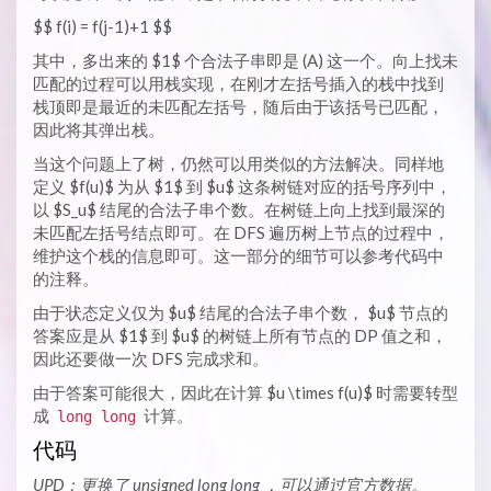
$$ f(i) = f(j-1)+1 $$
其中，多出来的 $1$ 个合法子串即是 (A) 这一个。向上找未
匹配的过程可以用栈实现，在刚才左括号插入的栈中找到
栈顶即是最近的未匹配左括号，随后由于该括号已匹配，
因此将其弹出栈。
当这个问题上了树，仍然可以用类似的方法解决。同样地
定义 $f(u)$ 为从 $1$ 到 $u$ 这条树链对应的括号序列中，
以 $S_u$ 结尾的合法子串个数。在树链上向上找到最深的
未匹配左括号结点即可。在 DFS 遍历树上节点的过程中，
维护这个栈的信息即可。这一部分的细节可以参考代码中
的注释。
由于状态定义仅为 $u$ 结尾的合法子串个数， $u$ 节点的
答案应是从 $1$ 到 $u$ 的树链上所有节点的 DP 值之和，
因此还要做一次 DFS 完成求和。
由于答案可能很大，因此在计算 $u \times f(u)$ 时需要转型
成
计算。
long long
代码
UPD：更换了 unsigned long long ，可以通过官方数据。