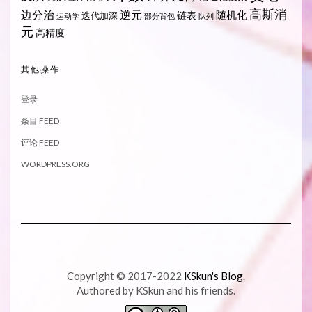
高斯消
边分治
逆元
随机化
链表
迭代加深
运动学
部分背包
队列
元
高精度
其他操作
登录
条目 FEED
评论 FEED
WORDPRESS.ORG
Copyright © 2017-2022
KSkun's Blog
.
Authored by KSkun and his friends.