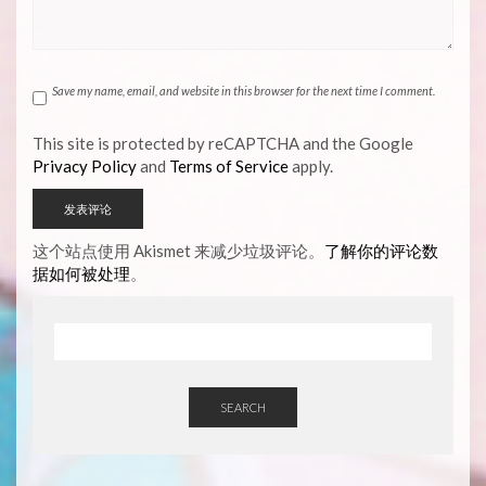
Save my name, email, and website in this browser for the next time I comment.
This site is protected by reCAPTCHA and the Google
Privacy Policy
and
Terms of Service
apply.
这个站点使用 Akismet 来减少垃圾评论。
了解你的评论数
据如何被处理
。
SEARCH