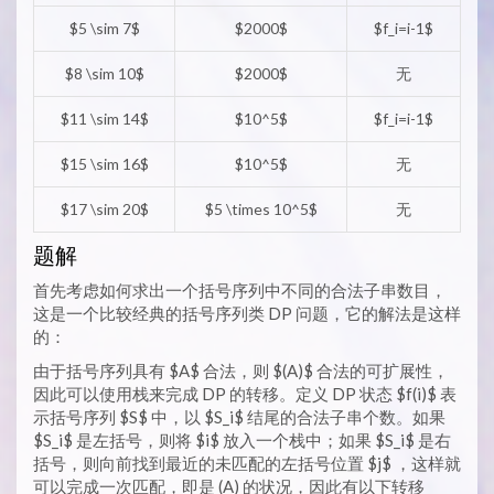
$5 \sim 7$
$2000$
$f_i=i-1$
$8 \sim 10$
$2000$
无
$11 \sim 14$
$10^5$
$f_i=i-1$
$15 \sim 16$
$10^5$
无
$17 \sim 20$
$5 \times 10^5$
无
题解
首先考虑如何求出一个括号序列中不同的合法子串数目，
这是一个比较经典的括号序列类 DP 问题，它的解法是这样
的：
由于括号序列具有 $A$ 合法，则 $(A)$ 合法的可扩展性，
因此可以使用栈来完成 DP 的转移。定义 DP 状态 $f(i)$ 表
示括号序列 $S$ 中，以 $S_i$ 结尾的合法子串个数。如果
$S_i$ 是左括号，则将 $i$ 放入一个栈中；如果 $S_i$ 是右
括号，则向前找到最近的未匹配的左括号位置 $j$ ，这样就
可以完成一次匹配，即是 (A) 的状况，因此有以下转移