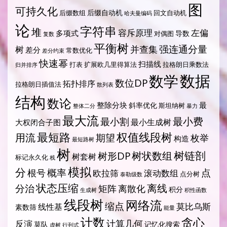
图
可持久化
后缀自动机
后缀数组
回文自动机
哈夫曼编码
论
字符串
堆
容斥原理
左偏
多项式
导数
对偶图
复数
平衡树
强连通分量
树
并查集
差分
常数优化
差分约束
快速幂
扫描线
打表
扩展欧几里得算法
拉格朗日乘数法
归并排序
数据
数学
数位DP
拓扑排序
拉格朗日插值法
散列表
结构
数论
整除分块
最
斜率优化
斯坦纳树
整体二分
暴力
最大流
最小费
最小割
最小生成树
大权闭合子图
最短路
权值线段树
用流
期望
枚举
构造
最短路树
树
树状数组
树链剖
树形DP
树套树
标记永久化
栈
模拟
分
概率
点
根号
欧拉筛
滚动数组
点分树
泰勒级数
状态压缩
离线
分治
矩阵
离散化
积分
生成树
积性函数
线段树
网络流
缩点
莫比乌斯
线性基
素数筛
能量
计数
贪心
计算几何
反演
莫队
记忆化搜索
虚树
行列式