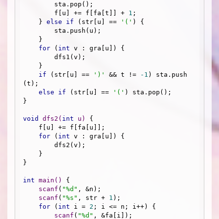
        sta.pop();

        f[u] += f[fa[t]] + 
1
;

    } 
else
if
 (str[u] == 
'('
) {

        sta.push(u);

    }

for
 (
int
 v : gra[u]) {

        dfs1(v);

    }

if
 (str[u] == 
')'
 && t != 
-1
) sta.push
(t);

else
if
 (str[u] == 
'('
) sta.pop();

}

void
dfs2
(
int
 u)
{

    f[u] += f[fa[u]];

for
 (
int
 v : gra[u]) {

        dfs2(v);

    }

}

int
main
()
{

scanf
(
"%d"
, &n);

scanf
(
"%s"
, str + 
1
);

for
 (
int
 i = 
2
; i <= n; i++) {

scanf
(
"%d"
, &fa[i]);
