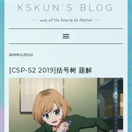
Skip
KSKUN'S BLOG
to
content
may all the beauty be blessed.
Toggle Navigation
2019年11月21日
[CSP-S2 2019]括号树 题解