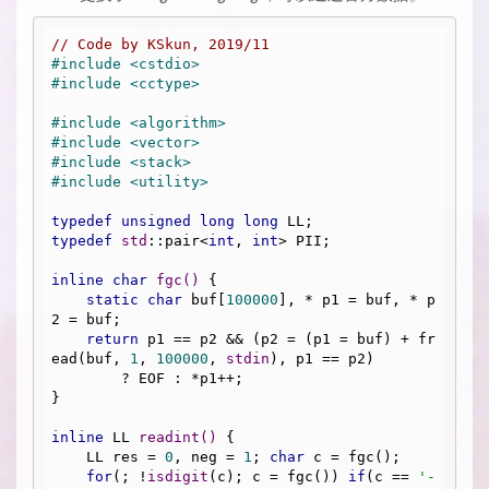
// Code by KSkun, 2019/11
#
include
<cstdio>
#
include
<cctype>
#
include
<algorithm>
#
include
<vector>
#
include
<stack>
#
include
<utility>
typedef
unsigned
long
long
typedef
std
::pair<
int
, 
int
> PII;

inline
char
fgc
()
{

static
char
 buf[
100000
], * p1 = buf, * p
2 = buf;

return
 p1 == p2 && (p2 = (p1 = buf) + fr
ead(buf, 
1
, 
100000
, 
stdin
), p1 == p2)

        ? EOF : *p1++;

}

inline
 LL 
readint
()
{

    LL res = 
0
, neg = 
1
; 
char
 c = fgc();

for
(; !
isdigit
(c); c = fgc()) 
if
(c == 
'-