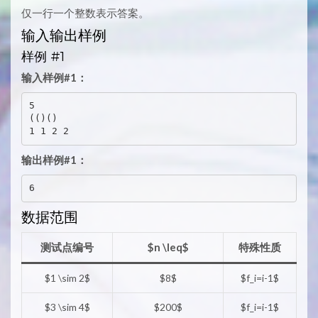
仅一行一个整数表示答案。
输入输出样例
样例 #1
输入样例#1：
5

(()()

1 1 2 2 
输出样例#1：
6
数据范围
测试点编号
$n \leq$
特殊性质
$1 \sim 2$
$8$
$f_i=i-1$
$3 \sim 4$
$200$
$f_i=i-1$