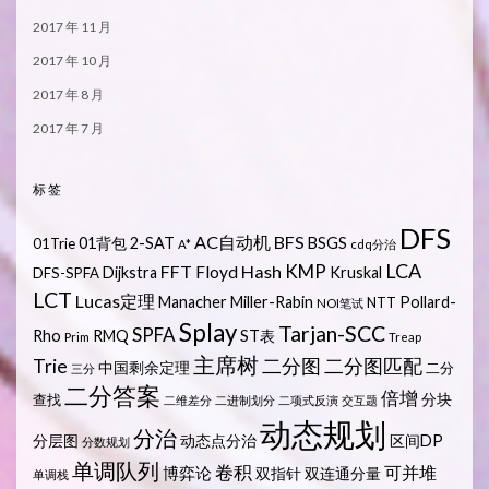
2017 年 11 月
2017 年 10 月
2017 年 8 月
2017 年 7 月
标签
DFS
AC自动机
BFS
01背包
2-SAT
BSGS
01Trie
A*
cdq分治
LCA
KMP
FFT
Hash
Floyd
Dijkstra
Kruskal
DFS-SPFA
LCT
Lucas定理
Manacher
Miller-Rabin
Pollard-
NTT
NOI笔试
Splay
Tarjan-SCC
SPFA
Rho
RMQ
ST表
Prim
Treap
主席树
Trie
二分图
二分图匹配
中国剩余定理
二分
三分
二分答案
倍增
分块
查找
二维差分
二进制划分
二项式反演
交互题
动态规划
分治
分层图
动态点分治
区间DP
分数规划
单调队列
卷积
可并堆
博弈论
双指针
双连通分量
单调栈