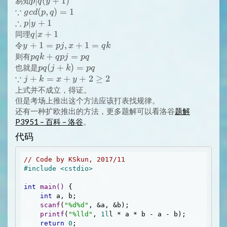
p|q(y+1)
∣
(
+
1
)
易知
p
q
y
=
∵
\because
(
,
)
=
1
g
c
d
p
q
pq
∴
gcd(p,
\therefore
∣
+
1
p
y
-
q)=1
p|y+1
q|x+1
∣
+
1
同理
q
x
p
y+1=pj,
+
1
=
,
+
1
=
令
y
p
j
x
q
k
-
x+1=qk
pqk+qpj=pq
+
=
则有
p
q
k
q
p
j
p
q
q
pq(j+k)=pq
(
+
)
=
也就是
p
q
j
k
p
q
∵
\because
+
=
+
+
2
≥
2
j
k
x
y
j+k=x+y+2
上式并不成立，得证。
\geq 2
但是考场上推出这个方法应该打表找规律。
还有一种扩欧推出的方法，更多题解可以看洛谷
题解
P3951 – 百科 – 洛谷
。
代码
// Code by KSkun, 2017/11
#
include
<cstdio>
int
main
()
{

int
 a, b;

scanf
(
"%d%d"
, &a, &b);

printf
(
"%lld"
, 
1l
l * a * b - a - b);

return
0
;
