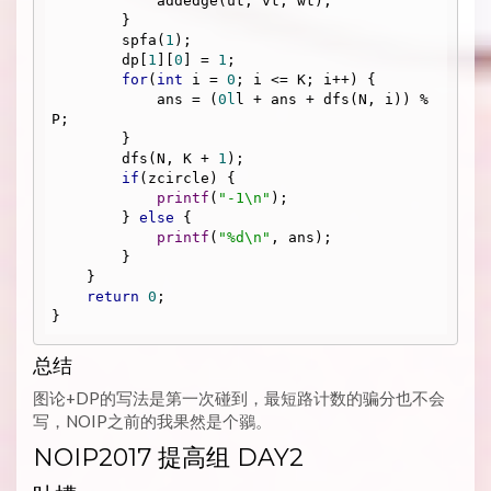
            addedge(ut, vt, wt);

        }

        spfa(
1
);

        dp[
1
][
0
] = 
1
;

for
(
int
 i = 
0
; i <= K; i++) {

            ans = (
0l
l + ans + dfs(N, i)) % 
P;

        }

        dfs(N, K + 
1
);

if
(zcircle) {

printf
(
"-1\n"
);

        } 
else
 {

printf
(
"%d\n"
, ans);

        }

    }

return
0
;

总结
图论+DP的写法是第一次碰到，最短路计数的骗分也不会
写，NOIP之前的我果然是个鶸。
NOIP2017 提高组 DAY2