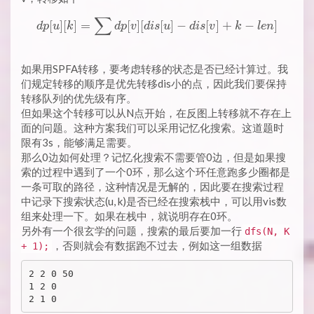
\LEQ
∑
dp[u][k] = \sum dp[v][dis[u]-
[
]
[
]
=
[
]
[
[
]
−
[
]
+
−
]
200000,
d
p
u
k
d
p
v
d
i
s
u
d
i
s
v
k
l
e
n
0 \LEQ
K
如果用SPFA转移，要考虑转移的状态是否已经计算过。我
\LEQ
们规定转移的顺序是优先转移dis小的点，因此我们要保持
50
转移队列的优先级有序。
但如果这个转移可以从N点开始，在反图上转移就不存在上
面的问题。这种方案我们可以采用记忆化搜索。这道题时
限有3s，能够满足需要。
那么0边如何处理？记忆化搜索不需要管0边，但是如果搜
索的过程中遇到了一个0环，那么这个环任意跑多少圈都是
一条可取的路径，这种情况是无解的，因此要在搜索过程
中记录下搜索状态(u, k)是否已经在搜索栈中，可以用vis数
组来处理一下。如果在栈中，就说明存在0环。
另外有一个很玄学的问题，搜索的最后要加一行
dfs(N, K
，否则就会有数据跑不过去，例如这一组数据
+ 1);
2 2 0 50

1 2 0
