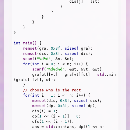
                        dis[j] = lst;

                    }

                }

            }

        }

    }

}

int
main
()
{

memset
(gra, 
0x3f
, 
sizeof
 gra);

memset
(dis, 
0x3f
, 
sizeof
 dis);

scanf
(
"%d%d"
, &n, &m);

for
(
int
 i = 
0
; i < m; i++) {

scanf
(
"%d%d%d"
, &ut, &vt, &wt);

        gra[ut][vt] = gra[vt][ut] = 
std
::min
(gra[ut][vt], wt);

    }

// choose who is the root
for
(
int
 i = 
1
; i <= n; i++) {

memset
(dis, 
0x3f
, 
sizeof
 dis);

memset
(dp, 
0x3f
, 
sizeof
 dp);

        dis[i] = 
1
;

        dp[
1
 << (i - 
1
)] = 
0
;

        dfs(
1
 << (i - 
1
));

        ans = 
std
::min(ans, dp[(
1
 << n) - 