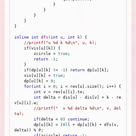
                }

            } 

        } 

    }

}

inline
int
dfs
(
int
 u, 
int
 k)
{

//printf("u %d k %d\n", u, k);
if
(vis[u][k]) {

        zcircle = 
true
;

return
-1
;

    }

if
(dp[u][k] != 
-1
) 
return
 dp[u][k];

    vis[u][k] = 
true
;

    dp[u][k] = 
0
;

for
(
int
 i = 
0
; i < rev[u].size(); i++) {

int
 v = rev[u][i].to;

int
 delta = dis[u] - dis[v] + k - re
v[u][i].w;

//printf("  v %d delta %d\n", v, del
ta);
if
(delta < 
0
) 
continue
;

        dp[u][k] = (
0l
l + dp[u][k] + dfs(v, 
delta)) % P;

if
(zcircle) 
return
-1
;
