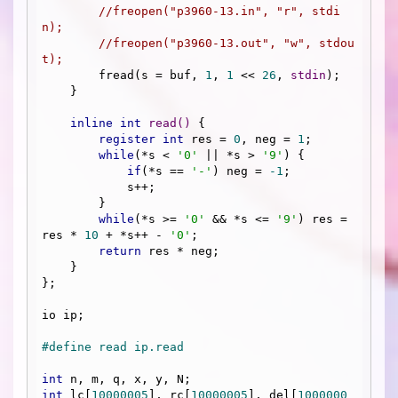
//freopen("p3960-13.in", "r", stdi
n);
//freopen("p3960-13.out", "w", stdou
t);
        fread(s = buf, 
1
, 
1
 << 
26
, 
stdin
);

    }

inline
int
read
()
{

register
int
 res = 
0
, neg = 
1
;

while
(*s < 
'0'
 || *s > 
'9'
) {

if
(*s == 
'-'
) neg = 
-1
;

            s++; 

        } 

while
(*s >= 
'0'
 && *s <= 
'9'
) res = 
res * 
10
 + *s++ - 
'0'
;

return
 res * neg;

    }

};

io ip;

#
define
 read ip.read 
int
int
 lc[
10000005
], rc[
10000005
], del[
1000000