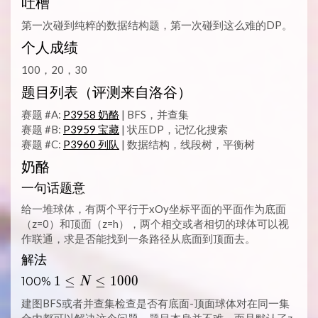
吐槽
第一次碰到纯粹的数据结构题，第一次碰到这么难的DP。
个人成绩
100，20，30
题目列表（评测来自洛谷）
赛题 #A:
P3958 奶酪
| BFS，并查集
赛题 #B:
P3959 宝藏
| 状压DP，记忆化搜索
赛题 #C:
P3960 列队
| 数据结构，线段树，平衡树
奶酪
一句话题意
给一堆球体，有两个平行于xOy坐标平面的平面作为底面
（z=0）和顶面（z=h），两个相交或者相切的球体可以视
作联通，求是否能找到一条路径从底面到顶面去。
解法
1
1
≤
≤
1
0
0
0
100%
N
\LEQ
建图BFS或者并查集检查是否有底面-顶面球体对在同一集
N