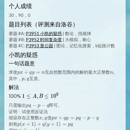
个人成绩
30，90，0
题目列表（评测来自洛谷）
赛题 #A:
P3951 小凯的疑惑
| 数论，找规律
赛题 #B:
P3952 时间复杂度
| 大模拟，耐心
赛题 #C:
P3953 逛公园
| 图论，记忆化搜索，k短路计数
小凯的疑惑
一句话题意
px+qy=n
+
=
n
求使
无自然数范围内的解的最大正整数
。
p
x
q
y
n
n
p,
,
其中，
互质。
p
q
q
解法
9
1
1
≤
,
≤
1
0
100%
A
B
\LEQ
pq
−
−
只需输出
即可。
p
q
p
q
A, B
-
证明：试使用反证法
\LEQ
p
x,
,
px
+
=
−
−
假设存在正整数
使
x
y
p
x
q
y
p
q
p
q
10^9
-
y
+
p(x+1)+q(y+1)=pq
(
+
1
)
+
(
+
1
)
=
则有
p
x
q
y
p
q
q
qy