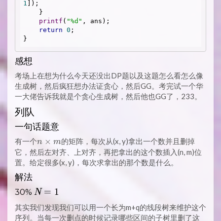
1
]);

    }

printf
(
"%d"
, ans);

return
0
;

感想
考场上在想为什么今天还没出DP题以及这题怎么看怎么像
生成树，然后疯狂想办法证贪心，然后GG。考完试一个华
一大佬告诉我就是个贪心生成树，然后他也GG了，233。
列队
一句话题意
n
×
有一个
的矩阵，每次从(x, y)拿出一个数并且删掉
n
m
\times
它，然后左对齐、上对齐，再把拿出的这个数插入(n, m)位
m
置。给定很多(x, y)，每次求拿出的那个数是什么。
解法
N
=
1
30%
N
=
其实我们发现我们可以用一个长为m+q的线段树来维护这个
1
序列。当每一次删点的时候记录哪些区间的子树里删了这