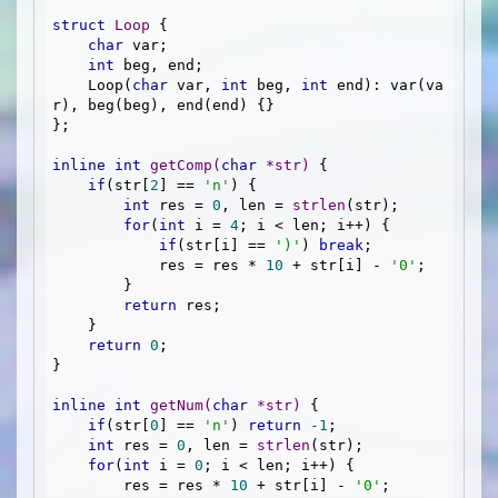
struct
Loop
 {
char
 var;

int
 beg, end;

    Loop(
char
 var, 
int
 beg, 
int
 end): var(va
r), beg(beg), end(end) {}

};

inline
int
getComp
(
char
 *str)
{

if
(str[
2
] == 
'n'
) {

int
 res = 
0
, len = 
strlen
(str);

for
(
int
 i = 
4
; i < len; i++) {

if
(str[i] == 
')'
) 
break
;

            res = res * 
10
 + str[i] - 
'0'
;

        }

return
 res;

    }

return
0
;

}

inline
int
getNum
(
char
 *str)
{

if
(str[
0
] == 
'n'
) 
return
-1
;

int
 res = 
0
, len = 
strlen
(str);

for
(
int
 i = 
0
; i < len; i++) {

        res = res * 
10
 + str[i] - 
'0'
;
