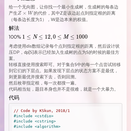
给一个无向图，让你找一个最小生成树，生成树的每条边
Z
×
产生
的代价，其中Z是该边起点到指定根的距离
Z
W
\times
（每条边长度为1），W是边本来的权值。
W
解法
1
1
≤
≤
1
2
,
0
≤
≤
1
0
0
0
100%
N
M
\LEQ
考虑使用dis数组记录每个点到指定根的距离，然后设计状
N
压DP，dp[S]表示已经加入生成树的点为S的时候的最佳方
\LEQ
案。
12, 0
转移直接使用搜索即可。对于集合S中的每一个点尝试转移
\LEQ
到它们的下层点。如果发现下层点的状态方案不是最优，
则更新最优并搜索下去，否则回溯。
M
然后枚举指定根，每一次都搜一遍。
\LEQ
代码相当短，题目本身也并不是很难，就是一个大暴力。
1000
代码
// Code by KSkun, 2018/1
#
include
<cstdio>
#
include
<cstring>
#
include
<algorithm>