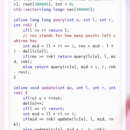
5
], root[
300005
], tot = 
0
std
::
vector
<
long
long
> vec[
300005
];

inline
long
long
query
(
int
 o, 
int
 l, 
int
 r, 
int
 rnk)
{

if
(l == r) 
return
 l;

// res stands for how many points left s
ubtree has
int
 mid = (l + r) >> 
1
, res = mid - l + 
1
 - del[lc[o]];

if
(res >= rnk) 
return
 query(lc[o], l, mi
d, rnk);

else
return
 query(rc[o], mid + 
1
, r, rnk 
- res);

}

inline
void
update
(
int
 &o, 
int
 l, 
int
 r, 
int
rnk)
{

if
(!o) o = ++tot;

    del[o]++;

if
(l == r) 
return
;

int
 mid = (l + r) >> 
1
;

if
(mid >= rnk) update(lc[o], l, mid, rn
k);

else
 update(rc[o], mid + 
1
, r, rnk);
