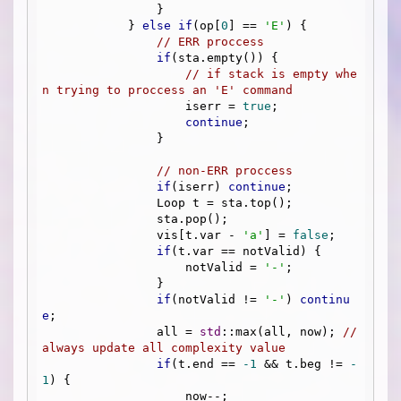
                }

            } 
else
if
(op[
0
] == 
'E'
) {

// ERR proccess
if
(sta.empty()) {

// if stack is empty whe
n trying to proccess an 'E' command
                    iserr = 
true
;

continue
;

                }

// non-ERR proccess
if
(iserr) 
continue
;

                Loop t = sta.top();

                sta.pop();

                vis[t.var - 
'a'
] = 
false
;

if
(t.var == notValid) {

                    notValid = 
'-'
;

                }

if
(notValid != 
'-'
) 
continu
e
;

                all = 
std
::max(all, now); 
// 
always update all complexity value
if
(t.end == 
-1
 && t.beg != 
-
1
) {

                    now--;
