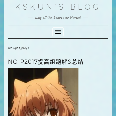
Skip
KSKUN'S BLOG
to
content
may all the beauty be blessed.
Toggle Navigation
2017年11月26日
NOIP2017提高组题解&总结