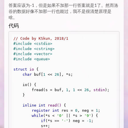
答案应该为-1，但是如果不加那一行答案就是1了。然而洛
谷的数据好像不加那一行也能过，我不是很清楚原理是
啥。
代码
// Code by KSkun, 2018/1
#
include
<cstdio>
#
include
<cstring>
#
include
<vector>
#
include
<queue>
struct
io
 {
char
 buf[
1
 << 
26
], *s;

    io() {

        fread(s = buf, 
1
, 
1
 << 
26
, 
stdin
);

    }

inline
int
read
()
{

register
int
 res = 
0
, neg = 
1
;

while
(*s < 
'0'
 || *s > 
'9'
) {

if
(*s == 
'-'
) neg = 
-1
;

            s++; 
