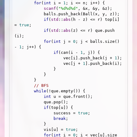
for
(
int
 i = 
1
; i <= n; i++) {

scanf
(
"%d%d%d"
, &x, &y, &z);

            balls.push_back(Ball(x, y, z));

if
(
std
::
abs
(h - z) <= r) top[i] 
= 
true
;

if
(
std
::
abs
(z) <= r) que.push
(i);

for
(
int
 j = 
0
; j < balls.size() 
- 
1
; j++) {

if
(can(i - 
1
, j)) {

                    vec[i].push_back(j + 
1
);

                    vec[j + 
1
].push_back(i);

                }

            }

        }

// BFS
while
(!que.empty()) {

int
 u = que.front();

            que.pop();

if
(top[u]) {

                success = 
true
;

break
;

            }

            vis[u] = 
true
;

for
(
int
 i = 
0
; i < vec[u].size