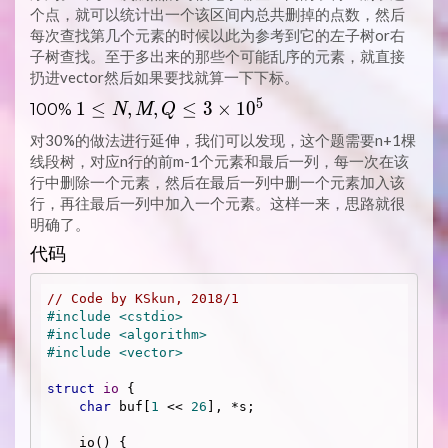
个点，就可以统计出一个该区间内总共删掉的点数，然后
每次查找第几个元素的时候以此为参考到它的左子树or右
子树查找。至于多出来的那些个可能乱序的元素，就直接
扔进vector然后如果要找就算一下下标。
5
1 \LEQ
1
≤
,
,
≤
3
×
1
0
100%
N
M
Q
N, M, Q
对30%的做法进行延伸，我们可以发现，这个题需要n+1棵
\LEQ 3
线段树，对应n行的前m-1个元素和最后一列，每一次在该
\TIMES
行中删除一个元素，然后在最后一列中删一个元素加入该
10^5
行，再往最后一列中加入一个元素。这样一来，思路就很
明确了。
代码
// Code by KSkun, 2018/1
#
include
<cstdio>
#
include
<algorithm>
#
include
<vector>
struct
io
 {
char
 buf[
1
 << 
26
], *s;

    io() {
