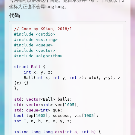
合内都可以解决这个问题。题目本身并不难，而且默认了z
\LEQ
坐标为正也不会爆long long。
1000
代码
// Code by KSkun, 2018/1
#
include
<cstdio>
#
include
<cstring>
#
include
<queue>
#
include
<vector>
#
include
<algorithm>
struct
Ball
 {
int
 x, y, z;

    Ball(
int
 x, 
int
 y, 
int
 z): x(x), y(y), z
(z) {}

};

std
::
vector
std
::
vector
<
int
> vec[
1005
std
::
queue
<
int
bool
 top[
1005
], success, vis[
1005
int
 T, n, h, r, x, y, z;

inline
long
long
dis
(
int
 a, 
int
 b)
{
