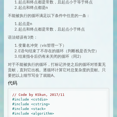
起点和终点都是常数，且起点小于等于终点
起点和终点都是n
不能被执行的循环满足以下条件中任意的一条：
起点是n
起点和终点都是常数，且起点小于终点
语法错误有3类：
变量名冲突（vis管理一下）
E语句结束了不存在的循环（判断栈是否为空）
结束指令后仍有未关闭的循环（同2）
对于不能被执行的循环，打标记并使之后的循环对答案无
贡献，直到它出栈。逐循环计算它对总复杂度的贡献。只
要把以上细节写全了就能A。
代码
// Code by KSkun, 2017/11
#
include
<cstdio>
#
include
<cstring>
#
include
<stack>
#
include
<algorithm>