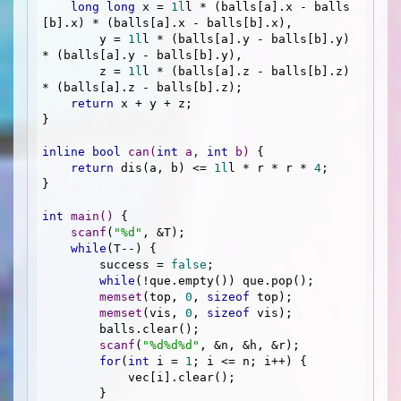
long
long
 x = 
1l
l * (balls[a].x - balls
[b].x) * (balls[a].x - balls[b].x),

        y = 
1l
l * (balls[a].y - balls[b].y) 
* (balls[a].y - balls[b].y),

        z = 
1l
l * (balls[a].z - balls[b].z) 
* (balls[a].z - balls[b].z);

return
 x + y + z;

}

inline
bool
can
(
int
 a, 
int
 b)
{

return
 dis(a, b) <= 
1l
l * r * r * 
4
;

}

int
main
()
{

scanf
(
"%d"
, &T);

while
(T--) {

        success = 
false
;

while
(!que.empty()) que.pop();

memset
(top, 
0
, 
sizeof
 top);

memset
(vis, 
0
, 
sizeof
 vis);

        balls.clear();

scanf
(
"%d%d%d"
, &n, &h, &r);

for
(
int
 i = 
1
; i <= n; i++) {

            vec[i].clear();

        }
