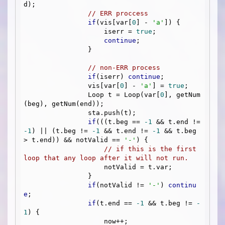
d);

// ERR proccess
if
(vis[var[
0
] - 
'a'
]) {

                    iserr = 
true
;

continue
;

                } 

// non-ERR process
if
(iserr) 
continue
;

                vis[var[
0
] - 
'a'
] = 
true
;

                Loop t = Loop(var[
0
], getNum
(beg), getNum(end));

                sta.push(t);

if
(((t.beg == 
-1
 && t.end != 
-1
) || (t.beg != 
-1
 && t.end != 
-1
 && t.beg 
> t.end)) && notValid == 
'-'
) {

// if this is the first 
loop that any loop after it will not run. 
                    notValid = t.var;

                }

if
(notValid != 
'-'
) 
continu
e
;

if
(t.end == 
-1
 && t.beg != 
-
1
) {

                    now++;
