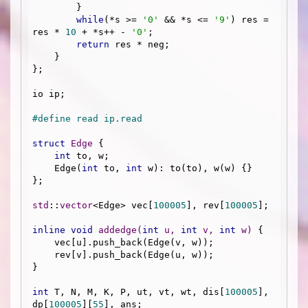
        } 

while
(*s >= 
'0'
 && *s <= 
'9'
) res = 
res * 
10
 + *s++ - 
'0'
;

return
 res * neg;

    }

};

io ip;

#
define
 read ip.read 
struct
Edge
 {
int
 to, w;

    Edge(
int
 to, 
int
 w): to(to), w(w) {}

};

std
::
vector
<Edge> vec[
100005
], rev[
100005
];

inline
void
addedge
(
int
 u, 
int
 v, 
int
 w)
{

    vec[u].push_back(Edge(v, w));

    rev[v].push_back(Edge(u, w));

} 

int
 T, N, M, K, P, ut, vt, wt, dis[
100005
], 
dp[
100005
][
55