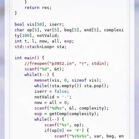
    }

return
 res;

}

bool
 vis[
50
char
 op[
5
], var[
5
], beg[
5
], end[
5
], complexi
ty[
100
int
 t, l, now, all, 
exp
std
::
stack
<Loop> sta;

int
main
()
{

//freopen("p3952.in", "r", stdin);
scanf
(
"%d"
, &t);

while
(t--) {

memset
(vis, 
0
, 
sizeof
 vis);

while
(!sta.empty()) sta.pop();

        iserr = 
false
;

        notValid = 
'-'
;

        now = all = 
0
;

scanf
(
"%d%s"
, &l, complexity);

exp
 = getComp(complexity);

while
(l--) {

scanf
(
"%s"
, op);

if
(op[
0
] == 
'F'
) {

scanf
(
"%s%s%s"
, var, beg, en