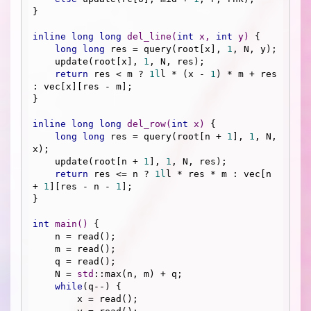
}

inline
long
long
del_line
(
int
 x, 
int
 y)
{

long
long
 res = query(root[x], 
1
, N, y);

    update(root[x], 
1
, N, res);

return
 res < m ? 
1l
l * (x - 
1
) * m + res 
: vec[x][res - m];

}

inline
long
long
del_row
(
int
 x)
{

long
long
 res = query(root[n + 
1
], 
1
, N, 
x);

    update(root[n + 
1
], 
1
, N, res);

return
 res <= n ? 
1l
l * res * m : vec[n 
+ 
1
][res - n - 
1
];

}

int
main
()
{

    n = read();

    m = read();

    q = read();

    N = 
std
::max(n, m) + q;

while
(q--) {

        x = read();
