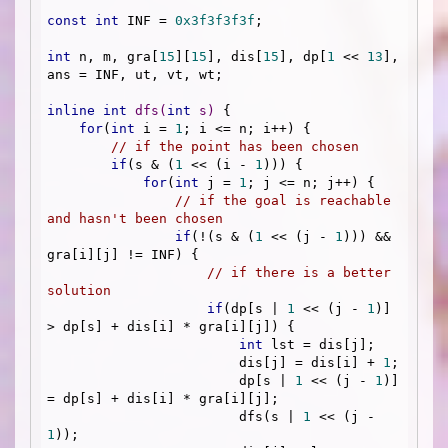
const
int
 INF = 
0x3f3f3f3f
;

int
 n, m, gra[
15
][
15
], dis[
15
], dp[
1
 << 
13
], 
ans = INF, ut, vt, wt;

inline
int
dfs
(
int
 s)
{

for
(
int
 i = 
1
; i <= n; i++) {

// if the point has been chosen
if
(s & (
1
 << (i - 
1
))) {

for
(
int
 j = 
1
; j <= n; j++) {

// if the goal is reachable 
and hasn't been chosen
if
(!(s & (
1
 << (j - 
1
))) && 
gra[i][j] != INF) {

// if there is a better 
solution
if
(dp[s | 
1
 << (j - 
1
)] 
> dp[s] + dis[i] * gra[i][j]) {

int
 lst = dis[j];

                        dis[j] = dis[i] + 
1
;

                        dp[s | 
1
 << (j - 
1
)] 
= dp[s] + dis[i] * gra[i][j];

                        dfs(s | 
1
 << (j - 
1
));
