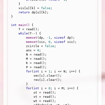
    }

    vis[u][k] = 
false
;

return
 dp[u][k];

}

int
main
()
{

    T = read();

while
(T--) {

memset
(dp, 
-1
, 
sizeof
 dp);

memset
(vis, 
0
, 
sizeof
 vis);

        zcircle = 
false
;

        ans = 
0
;

        N = read();

        M = read();

        K = read();

        P = read();

for
(
int
 i = 
1
; i <= N; i++) {

            vec[i].clear();

            rev[i].clear();

        }

for
(
int
 i = 
0
; i < M; i++) {

            ut = read();

            vt = read();

            wt = read();
