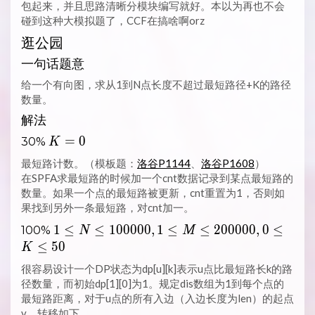
包起来，并且思路清晰分模块编写就好。本以为再也不会
碰到这种大模拟题了，CCF在搞啥啊orz
逛公园
一句话题意
给一个有向图，求从1到N点长度不超过最短路径+K的路径
数量。
解法
K
=
0
30%
K
=
最短路计数。（模板题：
洛谷P1144
、
洛谷P1608
）
0
在SPFA求最短路的时候加一个cnt数据记录到某点最短路的
数量。如果一个点的最短路被更新，cnt重置为1，否则如
果找到另外一条最短路，对cnt加一。
1 \LEQ
1
≤
≤
1
0
0
0
0
0
,
1
≤
≤
2
0
0
0
0
0
,
0
≤
100%
N
M
N
≤
5
0
K
\LEQ
很容易设计一个DP状态为dp[u][k]表示u点比最短路长k的路
100000,
径数量，而初始dp[1][0]为1。规定dis数组为1到每个点的
1 \LEQ
最短路距离，对于u点的所有入边（入边长度为len）的起点
M
v，转移如下