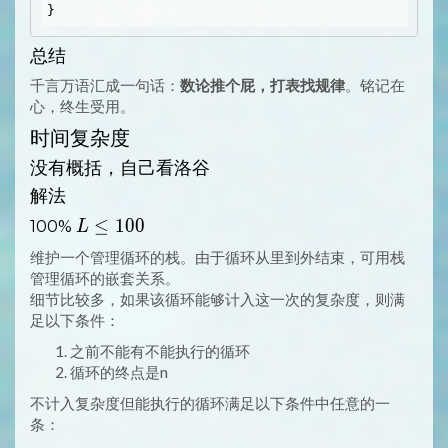
总结
千言万语汇成一句话：
数论推个屁，打表找规律
。铭记在
心，终生受用。
时间复杂度
没有概括，自己看洛谷
解法
L
≤
1
0
0
100%
L
\LEQ
维护一个管理循环的栈。由于循环从里到外结束，可用栈
100
管理循环的嵌套关系。
细节比较多，如果该循环能够计入这一次的复杂度，则满
足以下条件：
之前不能有不能执行的循环
循环的终点是n
不计入复杂度但能执行的循环满足以下条件中任意的一
条：