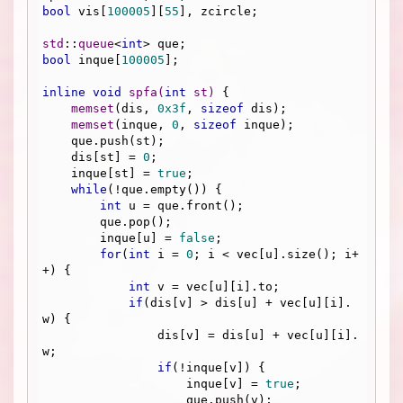
bool
 vis[
100005
][
55
], zcircle;

std
::
queue
<
int
bool
 inque[
100005
];

inline
void
spfa
(
int
 st)
{

memset
(dis, 
0x3f
, 
sizeof
 dis);

memset
(inque, 
0
, 
sizeof
 inque);

    que.push(st);

    dis[st] = 
0
;

    inque[st] = 
true
;

while
(!que.empty()) {

int
 u = que.front();

        que.pop();

        inque[u] = 
false
;

for
(
int
 i = 
0
; i < vec[u].size(); i+
+) {

int
 v = vec[u][i].to;

if
(dis[v] > dis[u] + vec[u][i].
w) {

                dis[v] = dis[u] + vec[u][i].
w;

if
(!inque[v]) {

                    inque[v] = 
true
;

                    que.push(v);
