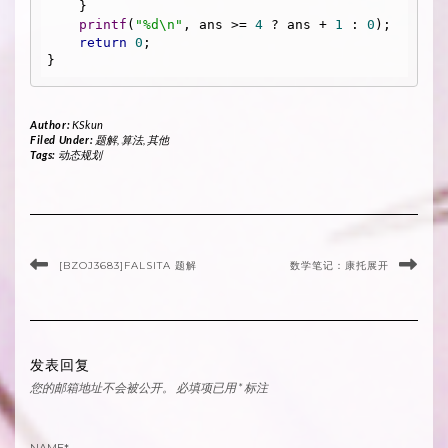
    }

printf
(
"%d\n"
, ans >= 
4
 ? ans + 
1
 : 
0
);

return
0
;

Author:
KSkun
Filed Under:
题解
,
算法
,
其他
Tags:
动态规划
[BZOJ3683]FALSITA 题解
数学笔记：康托展开
发表回复
您的邮箱地址不会被公开。
必填项已用
*
标注