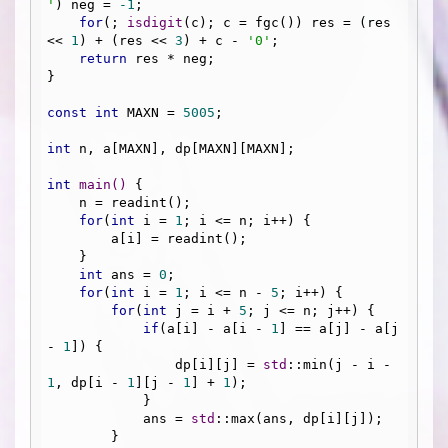
'
) neg = 
-1
;

for
(; 
isdigit
(c); c = fgc()) res = (res 
<< 
1
) + (res << 
3
) + c - 
'0'
;

return
 res * neg;

}

const
int
 MAXN = 
5005
;

int
 n, a[MAXN], dp[MAXN][MAXN];

int
main
()
{

    n = readint();

for
(
int
 i = 
1
; i <= n; i++) {

        a[i] = readint();

    }

int
 ans = 
0
;

for
(
int
 i = 
1
; i <= n - 
5
; i++) {

for
(
int
 j = i + 
5
; j <= n; j++) {

if
(a[i] - a[i - 
1
] == a[j] - a[j 
- 
1
]) {

                dp[i][j] = 
std
::min(j - i - 
1
, dp[i - 
1
][j - 
1
] + 
1
);

            }

            ans = 
std
::max(ans, dp[i][j]);

        }
