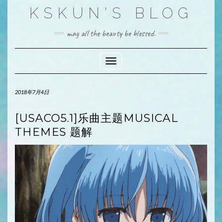
Skip
KSKUN'S BLOG
to
content
may all the beauty be blessed.
Toggle Navigation
2018年7月4日
[USACO5.1]乐曲主题MUSICAL
THEMES 题解