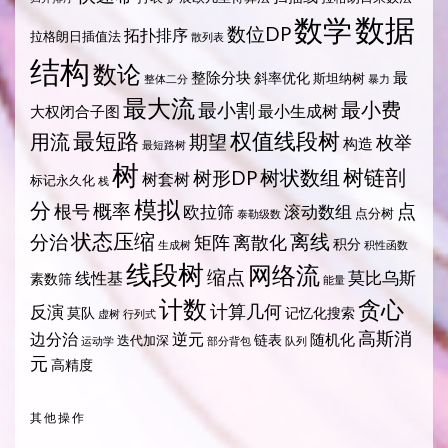
数据
数学
数位DP
拓扑排序
拉格朗日插值法
散列表
结构
数论
整除分块
最
斜率优化
斯坦纳树
整体二分
暴力
最大流
最小费
最小割
最小生成树
大权闭合子图
最短路
权值线段树
用流
期望
枚举
构造
最短路树
树
树状数组
树链剖
树形DP
树套树
标记永久化
栈
模拟
分
概率
点
根号
欧拉筛
滚动数组
点分树
泰勒级数
状态压缩
离线
分治
矩阵
离散化
积分
生成树
积性函数
线段树
网络流
缩点
莫比乌斯
线性基
素数筛
能量
计数
贪心
计算几何
反演
莫队
记忆化搜索
虚树
行列式
高斯消
边分治
逆元
随机化
链表
迭代加深
运动学
部分背包
队列
元
高精度
其他操作