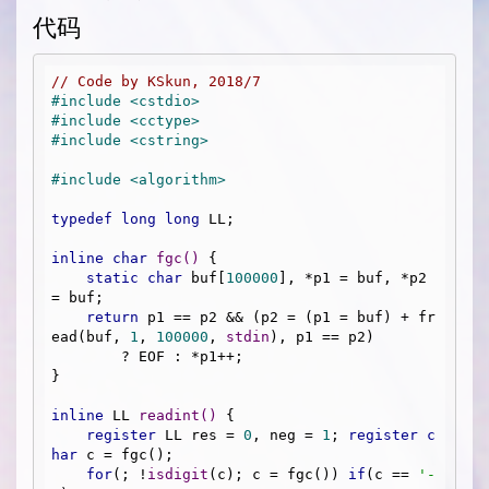
代码
// Code by KSkun, 2018/7
#
include
<cstdio>
#
include
<cctype>
#
include
<cstring>
#
include
<algorithm>
typedef
long
long
 LL;

inline
char
fgc
()
{

static
char
 buf[
100000
], *p1 = buf, *p2 
= buf;

return
 p1 == p2 && (p2 = (p1 = buf) + fr
ead(buf, 
1
, 
100000
, 
stdin
), p1 == p2)

        ? EOF : *p1++;

}

inline
 LL 
readint
()
{

register
 LL res = 
0
, neg = 
1
; 
register
c
har
 c = fgc();

for
(; !
isdigit
(c); c = fgc()) 
if
(c == 
'-