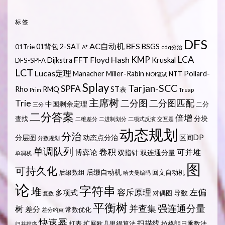
标签
DFS
AC自动机
BFS
01背包
2-SAT
BSGS
01Trie
A*
cdq分治
LCA
KMP
FFT
Hash
Floyd
Dijkstra
Kruskal
DFS-SPFA
LCT
Lucas定理
Manacher
Miller-Rabin
Pollard-
NTT
NOI笔试
Splay
Tarjan-SCC
SPFA
Rho
RMQ
ST表
Prim
Treap
主席树
Trie
二分图
二分图匹配
中国剩余定理
二分
三分
二分答案
倍增
分块
查找
二维差分
二进制划分
二项式反演
交互题
动态规划
分治
分层图
动态点分治
区间DP
分数规划
单调队列
卷积
可并堆
博弈论
双指针
双连通分量
单调栈
图
可持久化
后缀自动机
后缀数组
回文自动机
哈夫曼编码
论
字符串
堆
容斥原理
左偏
多项式
导数
对偶图
复数
平衡树
强连通分量
树
并查集
差分
常数优化
差分约束
快速幂
扫描线
打表
扩展欧几里得算法
拉格朗日乘数法
归并排序