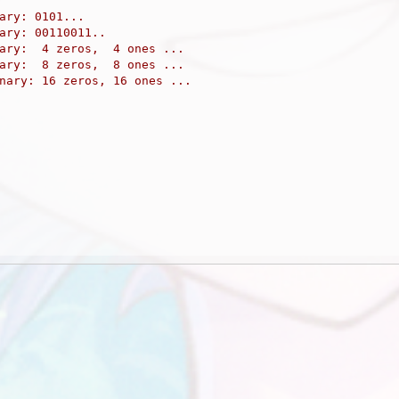
ary: 0101...
ary: 00110011..
ary:  4 zeros,  4 ones ...
ary:  8 zeros,  8 ones ...
nary: 16 zeros, 16 ones ...