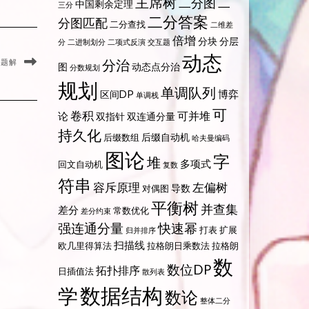
主席树
二分图
二
中国剩余定理
三分
二分答案
分图匹配
二分查找
二维差
倍增
分块
分层
分
二进制划分
二项式反演
交互题
动态
分治
S 题解
图
动态点分治
分数规划
规划
单调队列
博弈
区间DP
单调栈
可
卷积
可并堆
论
双指针
双连通分量
持久化
后缀自动机
后缀数组
哈夫曼编码
图论
字
堆
多项式
回文自动机
复数
符串
容斥原理
左偏树
导数
对偶图
平衡树
并查集
差分
常数优化
差分约束
强连通分量
快速幂
打表
扩展
归并排序
扫描线
欧几里得算法
拉格朗日乘数法
拉格朗
数
数位DP
拓扑排序
日插值法
散列表
数据结构
学
数论
整体二分