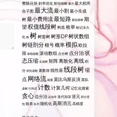
整除分块
最大权闭
斜率优化
斯坦纳树
暴力
最大流
最小割
最小生成
合子图
最短路
最小费用流
期
树
最短路树
权值线段树
望
枚举
构造
标记永久
树
树状数组
树形DP
树套树
化
栈
模拟
树链剖分
概率
根号
欧拉
状
点分治
筛
滚动数组
点分树
泰勒级数
态压缩
离线
矩阵
离散化
积
生成树
线段树
缩
线性基
分
素数筛
积性函数
网络流
点
莫比乌斯反演
莫队
能量
计数
计算几何
记忆化搜索
虚树
行列式
贪心
边分治
逆元
迭代加深
运动学
部分背
高斯消元
随机化
链表
高精度
包
队列