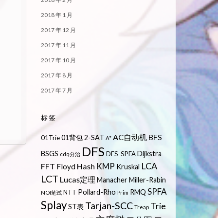
2018 年 1 月
2017 年 12 月
2017 年 11 月
2017 年 10 月
2017 年 8 月
2017 年 7 月
标签
AC自动机
BFS
01背包
2-SAT
01Trie
A*
DFS
BSGS
Dijkstra
DFS-SPFA
cdq分治
LCA
KMP
FFT
Hash
Floyd
Kruskal
LCT
Lucas定理
Manacher
Miller-Rabin
SPFA
Pollard-Rho
RMQ
NTT
NOI笔试
Prim
Splay
Tarjan-SCC
Trie
ST表
Treap