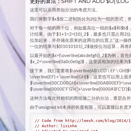
更好的算法：SHIFT AND ADD $O(\LOG \
这里可以采用类似分治的考虑方法。
我们将数字$x$按二进制拆分为2位为一组的形式，例如，令$x=(\ove
对于每一组的两个位，例如最高位一组的$a$和$b
计结果。由于$1+1=2=(10)_2$，最多也只需
位加起来，并存储在原来的这两位的位置上”这一操作，我
一位的结果与$(01010101)_2$做按位与运算
以最开始的$x=(\overline{abcdefgh})_2$为例
$x_2=\overline{0a0c0e0g}$，这里设相加的结果为$x’=
接下来，我们需要将$\overline{AB \ CD \ EF \ GH}
\overline{EF} + \overline{GH}$，
$\overline{00CD00GH}+\overline{00AB00EF}=\o
$\overline{0000E’F’G’H’}+\overline{0000A’B
这种方法每次对相邻的两组做二分的分治，逐层合并
由于unsigned int本身的长度有限，可以直接以长
// Code from http://leexh.com/blog/2014/1
// Author: lixinhe