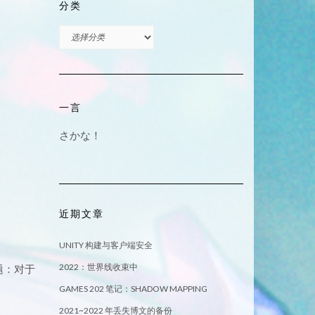
分类
分
类
一言
さかな！
近期文章
UNITY 构建与客户端安全
2022：世界线收束中
问题：对于
GAMES 202 笔记：SHADOW MAPPING
2021~2022 年丢失博文的备份