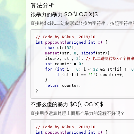
算法分析
很暴力的暴力 $O(\LOG X)$
直接将$x$以二进制形式转换为字符串，按照字符串
// Code by KSkun, 2019/10
int
popcount
(
unsigned
int
 x)
{

char
 str[
32
];

memset
(str, 
0
, 
sizeof
(str));

    itoa(x, str, 
2
); 
// 以二进制转换x至字符串
int
 counter = 
0
;

for
 (
int
 i = 
0
; i < 
32
 && str[i] != 
0
if
 (str[i] == 
'1'
) counter++;

    }

return
 counter;

}
不那么傻的暴力 $O(\LOG X)$
直接用位运算处理上面那个暴力的流程不好吗？
// Code by KSkun, 2019/10
int
popcount
(
unsigned
int
 x)
{
