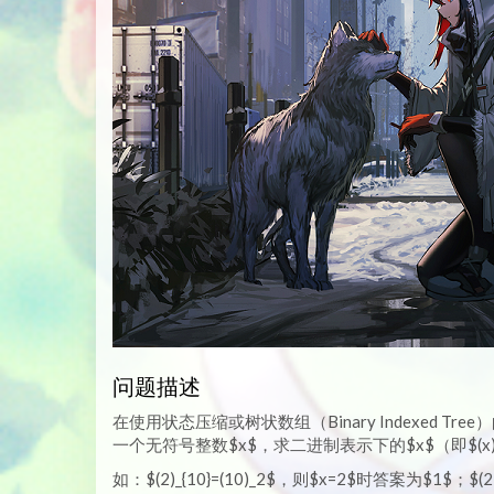
问题描述
在使用状态压缩或树状数组（Binary Indexed 
一个无符号整数$x$，求二进制表示下的$x$（即$(x)
如：$(2)_{10}=(10)_2$，则$x=2$时答案为$1$；$(2