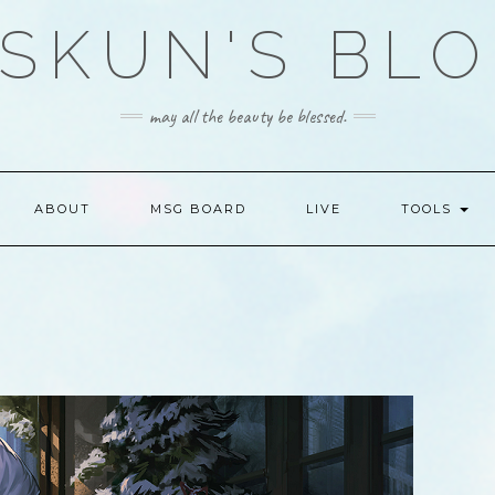
SKUN'S BL
may all the beauty be blessed.
ABOUT
MSG BOARD
LIVE
TOOLS