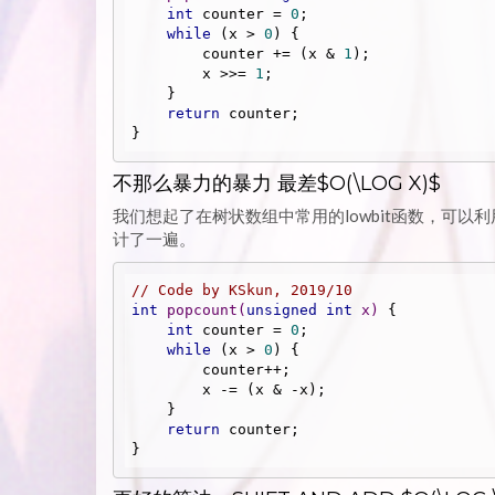
int
 counter = 
0
;

while
 (x > 
0
) {

        counter += (x & 
1
);

        x >>= 
1
;

    }

return
 counter;

}
不那么暴力的暴力 最差$O(\LOG X)$
我们想起了在树状数组中常用的lowbit函数，可
计了一遍。
// Code by KSkun, 2019/10
int
popcount
(
unsigned
int
 x)
{

int
 counter = 
0
;

while
 (x > 
0
) {

        counter++;

        x -= (x & -x);

    }

return
 counter;

}