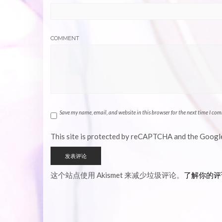
COMMENT
Save my name, email, and website in this browser for the next time I co
This site is protected by reCAPTCHA and the Goog
这个站点使用 Akismet 来减少垃圾评论。
了解你的评