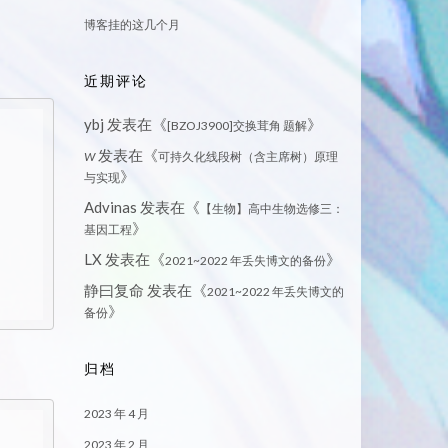
博客挂的这几个月
近期评论
ybj
发表在《
》
[BZOJ3900]交换茸角 题解
发表在《
W
可持久化线段树（含主席树）原理
》
与实现
Advinas
发表在《
【生物】高中生物选修三：
》
基因工程
LX
发表在《
》
2021~2022 年丢失博文的备份
静曰复命
发表在《
2021~2022 年丢失博文的
》
备份
归档
2023 年 4 月
2023 年 2 月