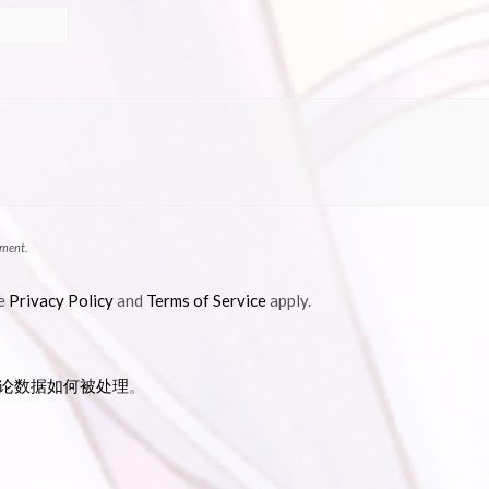
mment.
le
Privacy Policy
and
Terms of Service
apply.
论数据如何被处理
。