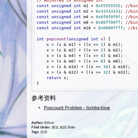
// Adjusted to unsigned int
const
unsigned
int
 m1 = 
0x55555555
; 
//bin
const
unsigned
int
 m2 = 
0x33333333
; 
//bin
const
unsigned
int
 m4 = 
0x0f0f0f0f
; 
//bin
const
unsigned
int
 m8 = 
0x00ff00ff
; 
//bin
const
unsigned
int
 m16 = 
0x0000ffff
; 
//bi
int
popcount
(
unsigned
int
 x)
{

    x = (x & m1) + ((x >> 
1
) & m1);

    x = (x & m2) + ((x >> 
2
) & m2);

    x = (x & m4) + ((x >> 
4
) & m4);

    x = (x & m8) + ((x >> 
8
) & m8);

    x = (x & m16) + ((x >> 
16
) & m16);

    x = (x & m32) + ((x >> 
32
) & m32);

return
 x;

}
参考资料
Popcount Problem – lixinhe blog
Author:
KSkun
Filed Under:
算法
,
知识
,
Slider
Tags:
分治