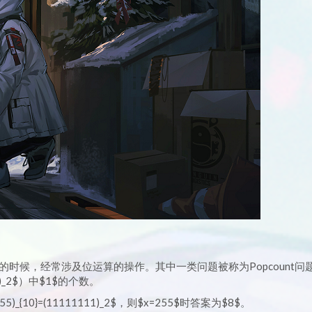
Tree）的时候，经常涉及位运算的操作。其中一类问题被称为Popcount
_2$）中$1$的个数。
55)_{10}=(11111111)_2$，则$x=255$时答案为$8$。