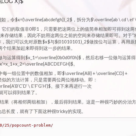
LOG X)$
rline{abcdefgh})_2$，拆分为$\overline{ab \ cd \ ef \
$，它们的取值非0即1，只需要把这两位上的值简单相加即可得到这两
占用2位来存储结果，因此不妨用这两位之前的空间来存储结果即可。对于
们可以先对原数$x$与$(01010101)_2$做按位与运算，再用
，再将两个结果加起来即得到这一步的结果。
，首先做与运算得到$x_1=\overline{0b0d0f0h}$，然后右移一位做与运算
x_1+x_2=\overline{ABCDEFGH}$。
$中每一组位置中的数值相加，即$\overline{AB} + \overline{CD} +
这里也可以用上面类似的方法计算，只是需要两位两位地移动。即：
verline{A’B’C’D’ \ E’F’G’H’}$。接下来再进行一次
’C’D’}$就可以得到结果了。
结果（将相邻两组相加），最后得到结果。这是一种很巧妙的分治
度为总长度，就有了下面这种很tricky的实现。
0/25/popcount-problem/