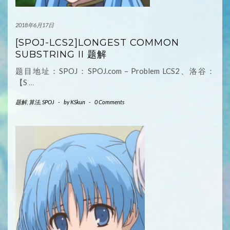
2018年6月17日
[SPOJ-LCS2]LONGEST COMMON
SUBSTRING II 题解
题目地址：SPOJ：SPOJ.com – Problem LCS2、洛谷：
【S
…
题解
,
算法
,
SPOJ
-
by
KSkun
-
0 Comments