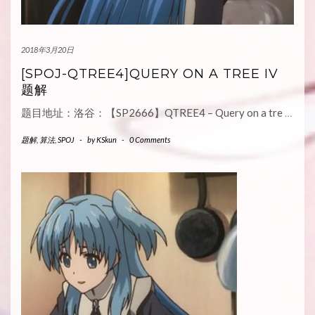
2018年3月20日
[SPOJ-QTREE4]QUERY ON A TREE IV
题解
题目地址：洛谷：【SP2666】QTREE4 – Query on a tre
…
题解
,
算法
,
SPOJ
-
by
KSkun
-
0 Comments