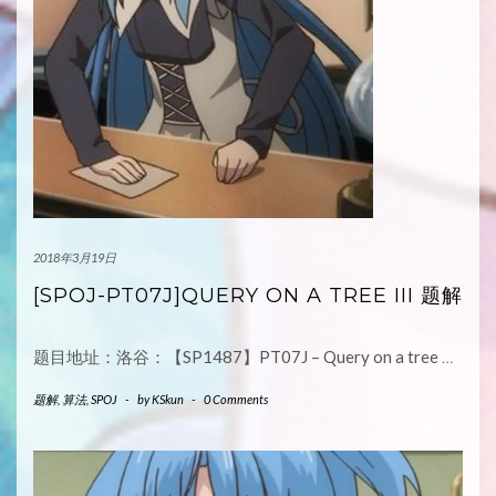
2018年3月19日
[SPOJ-PT07J]QUERY ON A TREE III 题解
题目地址：洛谷：【SP1487】PT07J – Query on a tree
…
题解
,
算法
,
SPOJ
-
by
KSkun
-
0 Comments