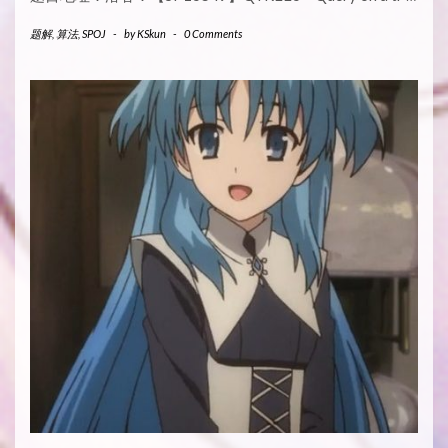
题解
,
算法
,
SPOJ
-
by
KSkun
-
0 Comments