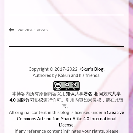
PREVIOUS POSTS
Copyright © 2017-2022
KSkun's Blog
.
Authored by KSkun and his friends.
本博客内所有原创内容采用
知识共享署名-相同方式共享
4.0 国际许可协议
进行许可。引用内容如果侵权，请在此留
言。
All original content in this blog is licensed under a
Creative
Commons Attribution-ShareAlike 4.0 International
License
.
If any reference content infringes your rights, please