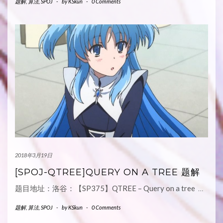
题解
,
算法
,
SPOJ
-
by
KSkun
-
0 Comments
2018年3月19日
[SPOJ-QTREE]QUERY ON A TREE 题解
题目地址：洛谷：【SP375】QTREE – Query on a tree
…
题解
,
算法
,
SPOJ
-
by
KSkun
-
0 Comments