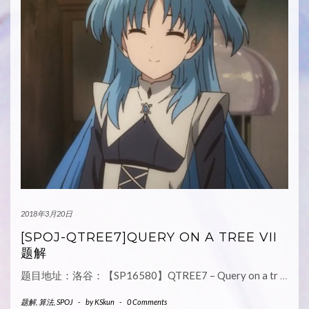
2018年3月20日
[SPOJ-QTREE7]QUERY ON A TREE VII
题解
题目地址：洛谷：【SP16580】QTREE7 – Query on a tr
…
题解
,
算法
,
SPOJ
-
by
KSkun
-
0 Comments