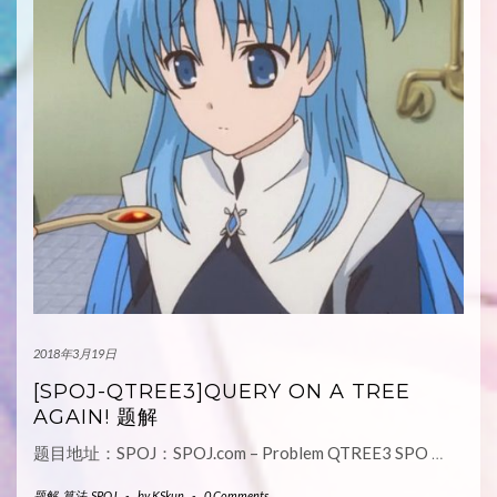
2018年3月19日
[SPOJ-QTREE3]QUERY ON A TREE
AGAIN! 题解
题目地址：SPOJ：SPOJ.com – Problem QTREE3 SPO
…
题解
,
算法
,
SPOJ
-
by
KSkun
-
0 Comments