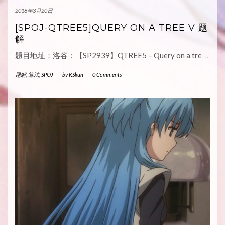
2018年3月20日
[SPOJ-QTREE5]QUERY ON A TREE V 题
解
题目地址：洛谷：【SP2939】QTREE5 – Query on a tre
…
题解
,
算法
,
SPOJ
-
by
KSkun
-
0 Comments