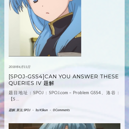
2018年6月11日
[SPOJ-GSS4]CAN YOU ANSWER THESE
QUERIES IV 题解
题目地址：SPOJ：SPOJ.com – Problem GSS4、洛谷：
【S
…
题解
,
算法
,
SPOJ
-
by
KSkun
-
0 Comments