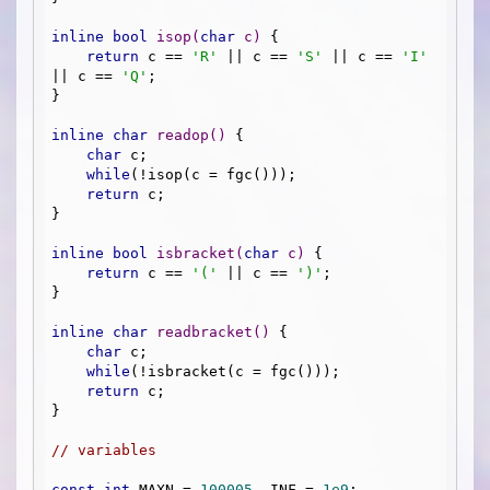
inline
bool
isop
(
char
 c)
{

return
 c == 
'R'
 || c == 
'S'
 || c == 
'I'
|| c == 
'Q'
;

}

inline
char
readop
()
{

char
 c;

while
(!isop(c = fgc()));

return
 c;

}

inline
bool
isbracket
(
char
 c)
{

return
 c == 
'('
 || c == 
')'
;

}

inline
char
readbracket
()
{

char
 c;

while
(!isbracket(c = fgc()));

return
 c;

}

// variables
const
int
 MAXN = 
100005
, INF = 
1e9
;
