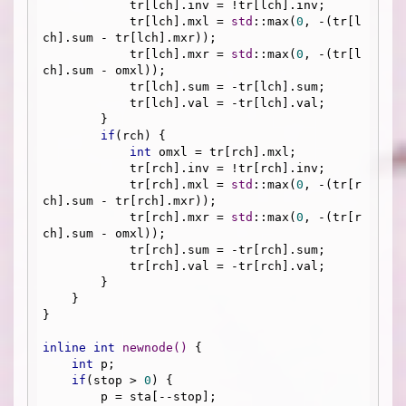
            tr[lch].inv = !tr[lch].inv;

            tr[lch].mxl = 
std
::max(
0
, -(tr[l
ch].sum - tr[lch].mxr));

            tr[lch].mxr = 
std
::max(
0
, -(tr[l
ch].sum - omxl));

            tr[lch].sum = -tr[lch].sum;

            tr[lch].val = -tr[lch].val;

        }

if
(rch) {

int
 omxl = tr[rch].mxl;

            tr[rch].inv = !tr[rch].inv;

            tr[rch].mxl = 
std
::max(
0
, -(tr[r
ch].sum - tr[rch].mxr));

            tr[rch].mxr = 
std
::max(
0
, -(tr[r
ch].sum - omxl));

            tr[rch].sum = -tr[rch].sum;

            tr[rch].val = -tr[rch].val;

        }

    }

}

inline
int
newnode
()
{

int
 p;

if
(stop > 
0
) {

        p = sta[--stop];
