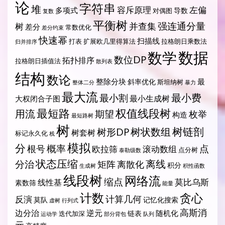
论
字符串
堆
容斥原理
左偏
多项式
导数
对偶图
复数
平衡树
强连通分量
树
并查集
差分
常数优化
差分约束
快速幂
扫描线
打表
扩展欧几里得算法
拉格朗日乘数法
归并排序
数据
数学
数位DP
拓扑排序
拉格朗日插值法
散列表
结构
数论
整除分块
最
斜率优化
斯坦纳树
整体二分
暴力
最大流
最小费
最小割
最小生成树
大权闭合子图
最短路
权值线段树
用流
期望
枚举
构造
最短路树
树
树状数组
树链剖
树形DP
树套树
标记永久化
栈
模拟
分
概率
点
根号
欧拉筛
滚动数组
点分树
泰勒级数
状态压缩
离线
分治
矩阵
离散化
积分
生成树
积性函数
线段树
网络流
缩点
莫比乌斯
线性基
素数筛
能量
计数
贪心
计算几何
反演
莫队
记忆化搜索
虚树
行列式
高斯消
边分治
逆元
随机化
链表
迭代加深
运动学
部分背包
队列
元