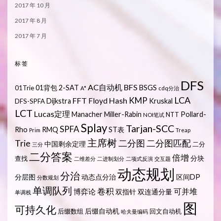
2017 年 10 月
2017 年 8 月
2017 年 7 月
标签
DFS
AC自动机
BFS
01背包
2-SAT
BSGS
01Trie
A*
cdq分治
LCA
KMP
FFT
Hash
Floyd
Dijkstra
Kruskal
DFS-SPFA
LCT
Lucas定理
Manacher
Miller-Rabin
Pollard-
NTT
NOI笔试
Splay
Tarjan-SCC
SPFA
Rho
RMQ
ST表
Prim
Treap
主席树
Trie
二分图
二分图匹配
中国剩余定理
二分
三分
二分答案
倍增
分块
查找
二维差分
二进制划分
二项式反演
交互题
动态规划
分治
分层图
动态点分治
区间DP
分数规划
单调队列
卷积
可并堆
博弈论
双指针
双连通分量
单调栈
图
可持久化
后缀自动机
后缀数组
回文自动机
哈夫曼编码