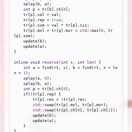
    splay(b, a);

int
 p = tr[b].ch[
0
];

    tr[p].val = val;

    tr[p].rep = 
true
;

    tr[p].sum = val * tr[p].siz;

    tr[p].mxl = tr[p].mxr = 
std
::max(
0
, tr
[p].sum);

    update(b);

    update(a);

}

inline
void
reverse
(
int
 x, 
int
 len)
{

int
 a = find(rt, x), b = find(rt, x + le
n + 
1
);

    splay(a, 
0
);

    splay(b, a);

int
 p = tr[b].ch[
0
];

if
(!tr[p].rep) {

        tr[p].rev = !tr[p].rev;

std
::swap(tr[p].mxl, tr[p].mxr);

std
::swap(tr[p].ch[
0
], tr[p].ch[
1
]);

        update(b);

        update(a);

    }

}
