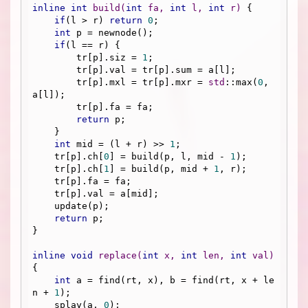
inline
int
build
(
int
 fa, 
int
 l, 
int
 r)
{

if
(l > r) 
return
0
;

int
 p = newnode();

if
(l == r) {

        tr[p].siz = 
1
;

        tr[p].val = tr[p].sum = a[l];

        tr[p].mxl = tr[p].mxr = 
std
::max(
0
, 
a[l]);

        tr[p].fa = fa;

return
 p;

    }

int
 mid = (l + r) >> 
1
;

    tr[p].ch[
0
] = build(p, l, mid - 
1
);

    tr[p].ch[
1
] = build(p, mid + 
1
, r);

    tr[p].fa = fa;

    tr[p].val = a[mid];

    update(p);

return
 p;

}

inline
void
replace
(
int
 x, 
int
 len, 
int
 val)
{

int
 a = find(rt, x), b = find(rt, x + le
n + 
1
);

    splay(a, 
0
);
