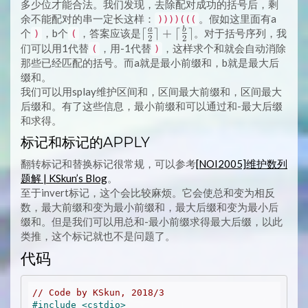
多少位才能合法。我们发现，去除配对成功的括号后，剩
余不能配对的串一定长这样：
。假如这里面有a
))))(((
a
b
\lceil
⌈
⌉
+
⌈
⌉
个
，b个
，答案应该是
。对于括号序列，我
)
(
2
2
\frac{a}
们可以用1代替
，用-1代替
，这样求个和就会自动消除
(
)
{2}
那些已经匹配的括号。而a就是最小前缀和，b就是最大后
\rceil +
缀和。
\lceil
我们可以用splay维护区间和，区间最大前缀和，区间最大
\frac{b}
后缀和。有了这些信息，最小前缀和可以通过和-最大后缀
{2}
和求得。
\rceil
标记和标记的APPLY
翻转标记和替换标记很常规，可以参考
[NOI2005]维护数列
题解 | KSkun’s Blog
。
至于invert标记，这个会比较麻烦。它会使总和变为相反
数，最大前缀和变为最小前缀和，最大后缀和变为最小后
缀和。但是我们可以用总和-最小前缀求得最大后缀，以此
类推，这个标记就也不是问题了。
代码
// Code by KSkun, 2018/3
#
include
<cstdio>