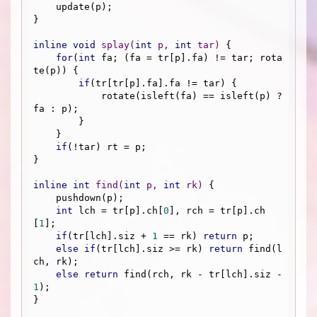
    update(p);

}

inline
void
splay
(
int
 p, 
int
 tar)
{

for
(
int
 fa; (fa = tr[p].fa) != tar; rota
te(p)) {

if
(tr[tr[p].fa].fa != tar) {

            rotate(isleft(fa) == isleft(p) ? 
fa : p);

        }

    }

if
(!tar) rt = p;

}

inline
int
find
(
int
 p, 
int
 rk)
{

    pushdown(p);

int
 lch = tr[p].ch[
0
], rch = tr[p].ch
[
1
];

if
(tr[lch].siz + 
1
 == rk) 
return
 p;

else
if
(tr[lch].siz >= rk) 
return
 find(l
ch, rk);

else
return
 find(rch, rk - tr[lch].siz - 
1
);

}
