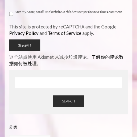
Save my name, email, and website in this browser for the next time I comment.
This site is protected by reCAPTCHA and the Google
Privacy Policy
and
Terms of Service
apply.
这个站点使用 Akismet 来减少垃圾评论。
了解你的评论数
据如何被处理
。
SEARCH
分类