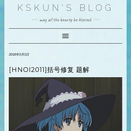
Skip
KSKUN'S BLOG
to
content
may all the beauty be blessed.
Toggle Navigation
2018年3月3日
[HNOI2011]括号修复 题解