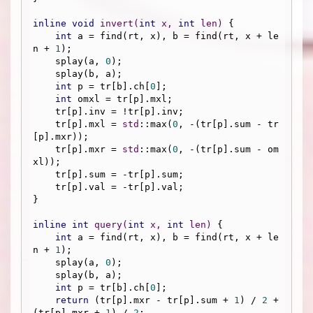
inline
void
invert
(
int
 x, 
int
 len)
{

int
 a = find(rt, x), b = find(rt, x + le
n + 
1
);

    splay(a, 
0
);

    splay(b, a);

int
 p = tr[b].ch[
0
];

int
 omxl = tr[p].mxl;

    tr[p].inv = !tr[p].inv;

    tr[p].mxl = 
std
::max(
0
, -(tr[p].sum - tr
[p].mxr));

    tr[p].mxr = 
std
::max(
0
, -(tr[p].sum - om
xl));

    tr[p].sum = -tr[p].sum;

    tr[p].val = -tr[p].val;

}

inline
int
query
(
int
 x, 
int
 len)
{

int
 a = find(rt, x), b = find(rt, x + le
n + 
1
);

    splay(a, 
0
);

    splay(b, a);

int
 p = tr[b].ch[
0
];

return
 (tr[p].mxr - tr[p].sum + 
1
) / 
2
 + 
(tr[p].mxr + 
1
) / 
2
;
