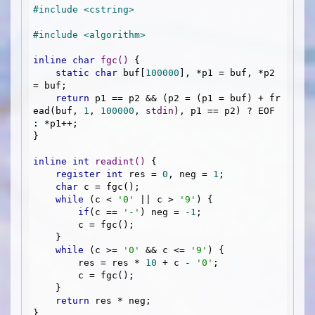
#
include
<cstring>
#
include
<algorithm>
inline
char
fgc
()
{

static
char
 buf[
100000
], *p1 = buf, *p2 
= buf;

return
 p1 == p2 && (p2 = (p1 = buf) + fr
ead(buf, 
1
, 
100000
, 
stdin
), p1 == p2) ? EOF 
: *p1++;

}

inline
int
readint
()
{

register
int
 res = 
0
, neg = 
1
;

char
 c = fgc(); 

while
 (c < 
'0'
 || c > 
'9'
) {

if
(c == 
'-'
) neg = 
-1
;

        c = fgc();

    }

while
 (c >= 
'0'
 && c <= 
'9'
) {

        res = res * 
10
 + c - 
'0'
;

        c = fgc();

    }

return
 res * neg;

}
