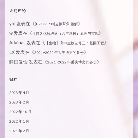
近期评论
ybj
发表在《
》
[BZOJ3900]交换茸角 题解
发表在《
》
W
可持久化线段树（含主席树）原理与实现
Advinas
发表在《
》
【生物】高中生物选修三：基因工程
LX
发表在《
》
2021~2022 年丢失博文的备份
静曰复命
发表在《
》
2021~2022 年丢失博文的备份
归档
2023 年 4 月
2023 年 2 月
2022 年 10 月
2022 年 1 月
2021 年 2 月