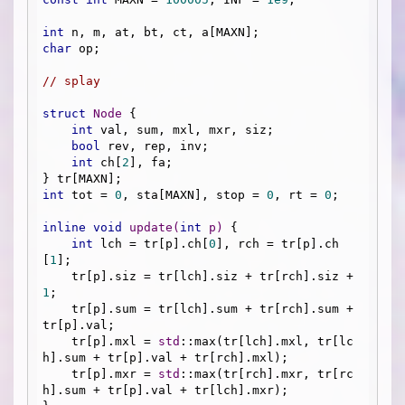
int
char
 op;

// splay
struct
Node
 {
int
 val, sum, mxl, mxr, siz;

bool
 rev, rep, inv;

int
 ch[
2
], fa;

int
 tot = 
0
, sta[MAXN], stop = 
0
, rt = 
0
;

inline
void
update
(
int
 p)
{

int
 lch = tr[p].ch[
0
], rch = tr[p].ch
[
1
];

    tr[p].siz = tr[lch].siz + tr[rch].siz + 
1
;

    tr[p].sum = tr[lch].sum + tr[rch].sum + 
tr[p].val;

    tr[p].mxl = 
std
::max(tr[lch].mxl, tr[lc
h].sum + tr[p].val + tr[rch].mxl);

    tr[p].mxr = 
std
::max(tr[rch].mxr, tr[rc
h].sum + tr[p].val + tr[lch].mxr);
