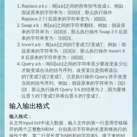
Replace a b c：将[a,b]之间的所有括号改成 c。例如：
假设原来的字符串为：))())())(，那么执行操作
Replace 2 7 ( 后原来的字符串变为：)(((((()(。
Swap a b：将[a,b]之间的字符串翻转。例如：假设原
来的字符串为：))())())(，那么执行操作 Swap 3 5 后原
来的字符串变为：))))(())(。
Invert a b：将[a,b]之间的‘(’变成‘)’,‘)’变成‘(’。例如：假
设原来的字符串为：))())())(，那么执行操作 Invert 4
8 后原来的字符串变为：))((()(((。
Query a b：询问[a,b]之间的字符串至少要改变多少位
才能变成合法的括号序列。改变某位是指将该位
的‘(’变成‘)’或‘)’变成‘(’。注意执行操作 Query 并不改变
当前的括号序列。例如：假设原来的字符串为：))())
())(，那么执行操作 Query 3 6 的结果为 2，因为要将
位置 5 的‘)’变成‘(’并将位置 6 的‘(’变成‘)’。
输入输出格式
输入格式：
从文件input.txt中读入数据，输入文件的第一行是用空格隔
开的两个正整数N和M，分别表示字符串的长度和将执行的
操作个数。第二行是长度为N的初始字符串S。接下来的M