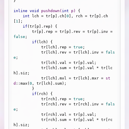
}

inline
void
pushdown
(
int
 p)
{

int
 lch = tr[p].ch[
0
], rch = tr[p].ch
[
1
];

if
(tr[p].rep) {

        tr[p].rep = tr[p].rev = tr[p].inv = 
false
;

if
(lch) {

            tr[lch].rep = 
true
;

            tr[lch].rev = tr[lch].inv = 
fals
e
;

            tr[lch].val = tr[p].val;

            tr[lch].sum = tr[p].val * tr[lc
h].siz;

            tr[lch].mxl = tr[lch].mxr = 
st
d
::max(
0
, tr[lch].sum);

        }

if
(rch) {

            tr[rch].rep = 
true
;

            tr[rch].rev = tr[rch].inv = 
fals
e
;

            tr[rch].val = tr[p].val;

            tr[rch].sum = tr[p].val * tr[rc
h].siz;
