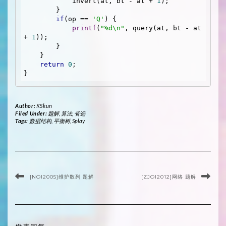
            invert(at, bt - at + 
1
);

        }

if
(op == 
'Q'
) {

printf
(
"%d\n"
, query(at, bt - at 
+ 
1
));

        }

    }

return
0
;

Author:
KSkun
Filed Under:
题解
,
算法
,
省选
Tags:
数据结构
,
平衡树
,
Splay
[NOI2005]维护数列 题解
[ZJOI2012]网络 题解