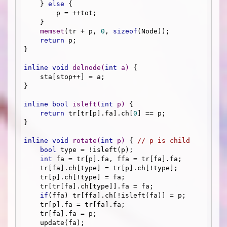
    } 
else
 {

        p = ++tot;

    } 

memset
(tr + p, 
0
, 
sizeof
(Node));

return
 p;

}

inline
void
delnode
(
int
 a)
{

    sta[stop++] = a;

}

inline
bool
isleft
(
int
 p)
{

return
 tr[tr[p].fa].ch[
0
] == p;

}

inline
void
rotate
(
int
 p)
{ 
// p is child
bool
 type = !isleft(p);

int
 fa = tr[p].fa, ffa = tr[fa].fa;

    tr[fa].ch[type] = tr[p].ch[!type];

    tr[p].ch[!type] = fa;

    tr[tr[fa].ch[type]].fa = fa;

if
(ffa) tr[ffa].ch[!isleft(fa)] = p;

    tr[p].fa = tr[fa].fa;

    tr[fa].fa = p;

    update(fa);
