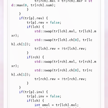
            tr[rch].mxl = tr[rch].mxr = 
st
d
::max(
0
, tr[rch].sum);

        }

    }

if
(tr[p].rev) {

        tr[p].rev = 
false
;

if
(lch) {

std
::swap(tr[lch].mxl, tr[lch].m
xr);

std
::swap(tr[lch].ch[
0
], tr[lc
h].ch[
1
]);

            tr[lch].rev = !tr[lch].rev;

        }

if
(rch) {

std
::swap(tr[rch].mxl, tr[rch].m
xr);

std
::swap(tr[rch].ch[
0
], tr[rc
h].ch[
1
]);

            tr[rch].rev = !tr[rch].rev;

        }

    }

if
(tr[p].inv) {

        tr[p].inv = 
false
;

if
(lch) {

int
 omxl = tr[lch].mxl;
