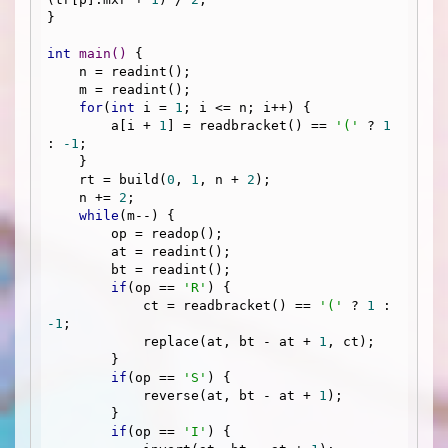
}

int
main
()
{

    n = readint();

    m = readint();

for
(
int
 i = 
1
; i <= n; i++) {

        a[i + 
1
] = readbracket() == 
'('
 ? 
1
: 
-1
;

    }

    rt = build(
0
, 
1
, n + 
2
);

    n += 
2
;

while
(m--) {

        op = readop();

        at = readint();

        bt = readint();

if
(op == 
'R'
) {

            ct = readbracket() == 
'('
 ? 
1
 : 
-1
;

            replace(at, bt - at + 
1
, ct);

        }

if
(op == 
'S'
) {

            reverse(at, bt - at + 
1
);

        }

if
(op == 
'I'
) {
