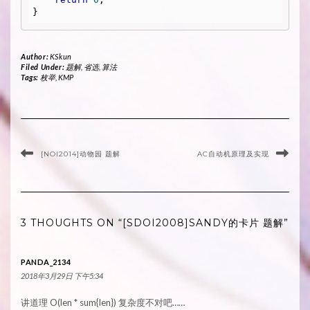
Author:
KSkun
Filed Under:
题解
,
省选
,
算法
Tags:
枚举
,
KMP
[NOI2014]动物园 题解
AC自动机原理及实现
3 THOUGHTS ON “[SDOI2008]SANDY的卡片 题解”
PANDA_2134
2018年3月29日 下午5:34
讲道理 O(len * sum{len}) 复杂度不对吧……