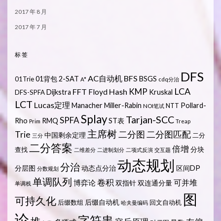
2017 年 8 月
2017 年 7 月
标签
DFS
AC自动机
BFS
01背包
2-SAT
BSGS
01Trie
A*
cdq分治
LCA
KMP
FFT
Hash
Floyd
Dijkstra
Kruskal
DFS-SPFA
LCT
Lucas定理
Manacher
Miller-Rabin
Pollard-
NTT
NOI笔试
Splay
Tarjan-SCC
SPFA
Rho
RMQ
ST表
Prim
Treap
主席树
Trie
二分图
二分图匹配
中国剩余定理
二分
三分
二分答案
倍增
分块
查找
二维差分
二进制划分
二项式反演
交互题
动态规划
分治
分层图
动态点分治
区间DP
分数规划
单调队列
卷积
可并堆
博弈论
双指针
双连通分量
单调栈
图
可持久化
后缀自动机
后缀数组
回文自动机
哈夫曼编码
论
字符串
堆