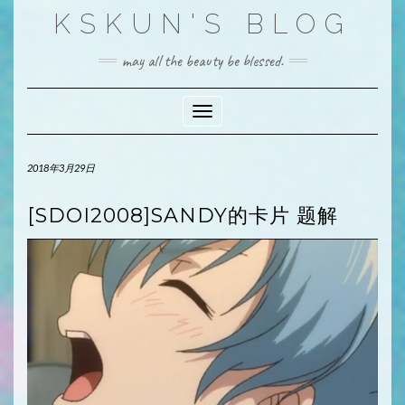
Skip
KSKUN'S BLOG
to
content
may all the beauty be blessed.
Toggle Navigation
2018年3月29日
[SDOI2008]SANDY的卡片 题解