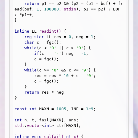
return
 p1 == p2 && (p2 = (p1 = buf) + fr
ead(buf, 
1
, 
100000
, 
stdin
), p1 == p2) ? EOF 
: *p1++;

}

inline
 LL 
readint
()
{

register
 LL res = 
0
, neg = 
1
;

char
 c = fgc();

while
(c < 
'0'
 || c > 
'9'
) {

if
(c == 
'-'
) neg = 
-1
;

        c = fgc();

    }

while
(c >= 
'0'
 && c <= 
'9'
) {

        res = res * 
10
 + c - 
'0'
;

        c = fgc();

    }

return
 res * neg;

}

const
int
 MAXN = 
1005
, INF = 
1e9
;

int
std
::
vector
<
int
> str[MAXN];

inline
void
calfail
(
int
 x)
{
