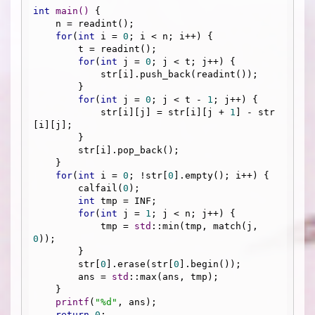
int
main
()
{

    n = readint();

for
(
int
 i = 
0
; i < n; i++) {

        t = readint();

for
(
int
 j = 
0
; j < t; j++) {

            str[i].push_back(readint());

        }

for
(
int
 j = 
0
; j < t - 
1
; j++) {

            str[i][j] = str[i][j + 
1
] - str
[i][j];

        }

        str[i].pop_back();

    }

for
(
int
 i = 
0
; !str[
0
].empty(); i++) {

        calfail(
0
);

int
 tmp = INF;

for
(
int
 j = 
1
; j < n; j++) {

            tmp = 
std
::min(tmp, match(j, 
0
));

        }

        str[
0
].erase(str[
0
].begin());

        ans = 
std
::max(ans, tmp);

    }

printf
(
"%d"
, ans);

return
0
;
