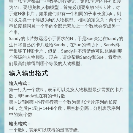
每一张卡片都由一些数字进行标记，第i张卡片的序列长度
为Mi，要想兑换人物模型，首先必须要集够N张卡片，对
于这N张卡片，如果他们都有一个相同的子串长度为k，则
可以兑换一个等级为k的人物模型。相同的定义为：两个子
串长度相同且一个串的全部元素加上一个数就会变成另一
个串。
Sandy的卡片数远远小于要求的N，于是Sue决定在Sandy的
生日将自己的卡片送给Sandy，在Sue的帮助下，Sandy终
于集够了N张卡片，但是，Sandy并不清楚他可以兑换到哪
个等级的人物模型，现在，请你帮助Sandy和Sue，看看他
们最高能够得到哪个等级的人物模型。
输入输出格式
输入格式：
第一行为一个数N，表示可以兑换人物模型最少需要的卡片
数，即Sandy现在有的卡片数
第i+1行到第i+N行每行第一个数为第i张卡片序列的长度
Mi，之后j+1到j+1+Mi个数，用空格分隔，分别表示序列
中的第j个数
输出格式：
一个数k，表示可以获得的最高等级。