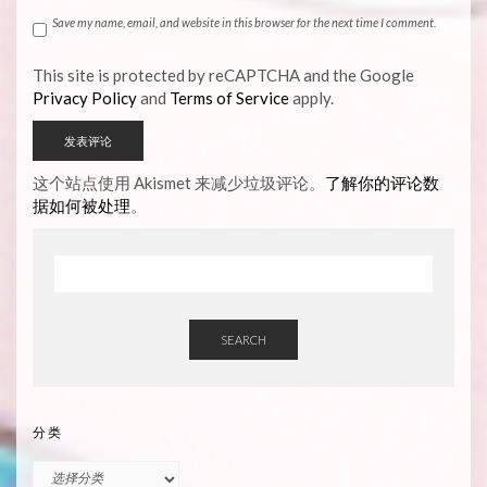
Save my name, email, and website in this browser for the next time I comment.
This site is protected by reCAPTCHA and the Google
Privacy Policy
and
Terms of Service
apply.
这个站点使用 Akismet 来减少垃圾评论。
了解你的评论数
据如何被处理
。
SEARCH
分类
分
类