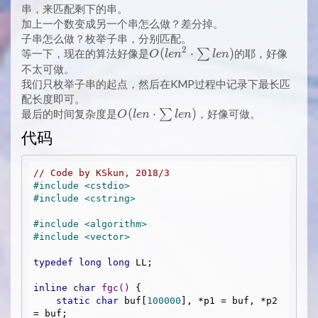
串，来匹配剩下的串。
加上一个数变成另一个串怎么做？差分掉。
子串怎么做？枚举子串，分别匹配。
2
O(len^2
(
⋅
)
等一下，现在的算法好像是
∑
的耶，好像
O
l
e
n
l
e
n
\cdot
不太可做。
\sum
我们只枚举子串的起点，然后在KMP过程中记录下最长匹
len)
配长度即可。
O(len
(
⋅
)
最后的时间复杂度是
∑
，好像可做。
O
l
e
n
l
e
n
\cdot
代码
\sum
len)
// Code by KSkun, 2018/3
#
include
<cstdio>
#
include
<cstring>
#
include
<algorithm>
#
include
<vector>
typedef
long
long
 LL;

inline
char
fgc
()
{

static
char
 buf[
100000
], *p1 = buf, *p2 
= buf;
