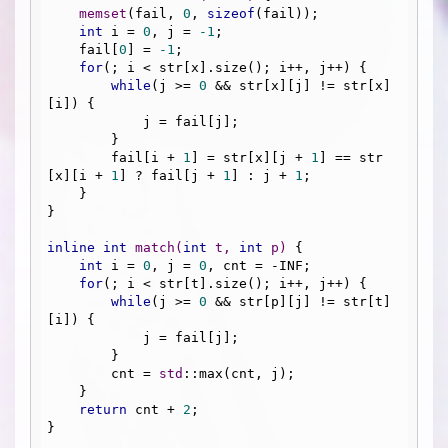
memset
(fail, 
0
, 
sizeof
(fail));

int
 i = 
0
, j = 
-1
;

    fail[
0
] = 
-1
;

for
(; i < str[x].size(); i++, j++) {

while
(j >= 
0
 && str[x][j] != str[x]
[i]) {

            j = fail[j];

        }

        fail[i + 
1
] = str[x][j + 
1
] == str
[x][i + 
1
] ? fail[j + 
1
] : j + 
1
;

    }

}

inline
int
match
(
int
 t, 
int
 p)
{

int
 i = 
0
, j = 
0
, cnt = -INF;

for
(; i < str[t].size(); i++, j++) {

while
(j >= 
0
 && str[p][j] != str[t]
[i]) {

            j = fail[j];

        }

        cnt = 
std
::max(cnt, j);

    }

return
 cnt + 
2
;

}
