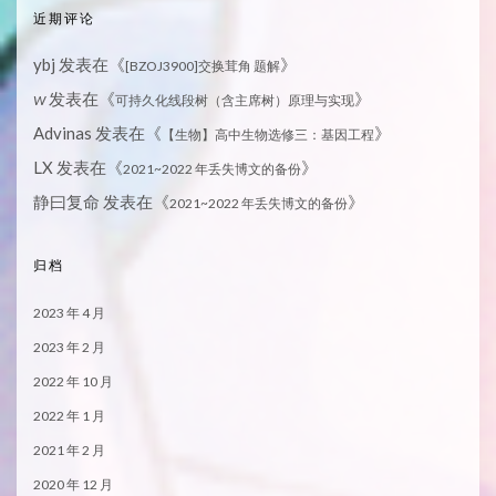
近期评论
ybj
发表在《
》
[BZOJ3900]交换茸角 题解
发表在《
》
W
可持久化线段树（含主席树）原理与实现
Advinas
发表在《
》
【生物】高中生物选修三：基因工程
LX
发表在《
》
2021~2022 年丢失博文的备份
静曰复命
发表在《
》
2021~2022 年丢失博文的备份
归档
2023 年 4 月
2023 年 2 月
2022 年 10 月
2022 年 1 月
2021 年 2 月
2020 年 12 月