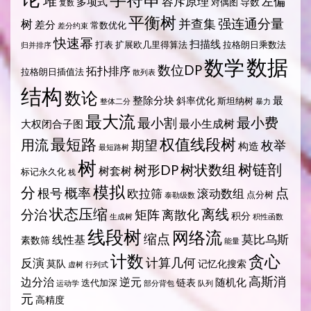
容斥原理
左偏
多项式
导数
对偶图
复数
平衡树
强连通分量
树
并查集
差分
常数优化
差分约束
快速幂
扫描线
打表
扩展欧几里得算法
拉格朗日乘数法
归并排序
数据
数学
数位DP
拓扑排序
拉格朗日插值法
散列表
结构
数论
整除分块
最
斜率优化
斯坦纳树
整体二分
暴力
最大流
最小费
最小割
最小生成树
大权闭合子图
最短路
权值线段树
用流
期望
枚举
构造
最短路树
树
树状数组
树链剖
树形DP
树套树
标记永久化
栈
模拟
分
概率
点
根号
欧拉筛
滚动数组
点分树
泰勒级数
状态压缩
离线
分治
矩阵
离散化
积分
生成树
积性函数
线段树
网络流
缩点
莫比乌斯
线性基
素数筛
能量
计数
贪心
计算几何
反演
莫队
记忆化搜索
虚树
行列式
高斯消
边分治
逆元
随机化
链表
迭代加深
运动学
部分背包
队列
元
高精度