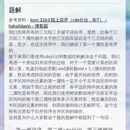
题解
参考资料：
bzoj 3263 陌上花开（cdq分治，BIT） –
hahalidaxin – 博客园
我们先将所有的三元组三关键字排好序，显然，比每个三
元组三个属性都不大于的三元组应该在这个三元组的前
面，至少，在这次排序中，我们确保了第一个属性是有序
的。
接下来我们要使用cdq分治和数据结构解决这个问题。我们
考虑一个类似归并排序的过程，对于一个需要计算的区间
$[l, r]$，先递归地处理$[l, mid]$和$[mid + 1, r]$内部的答
案，然后考虑跨区间的贡献，由于最开始的排序，此时的
右半区间中的元素的第一属性一定不小于左半边区间中的
元素，而由于我们之前的处理，各半边区间中的元素的第
二属性是有序的，因此我们使用树状数组维护当前左半边
区间内的每个第三属性值有多少元素对应，然后遍历到右
半区间的元素的时候，利用前缀和统计贡献即可。这个过
程有点类似于归并排序合并区间的操作。
这就是为什么大多数这个题的题解中都提到了一句话：
第一维排序，第二维cdq分治，第三维树状