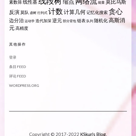
线段树
网络流
缩点
莫比乌斯
线性基
素数筛
能量
计数
贪心
计算几何
反演
莫队
记忆化搜索
虚树
行列式
高斯消
边分治
逆元
随机化
链表
迭代加深
运动学
部分背包
队列
元
高精度
其他操作
登录
条目 FEED
评论 FEED
WORDPRESS.ORG
Copyright © 2017-2022
KSkun's Blog
.