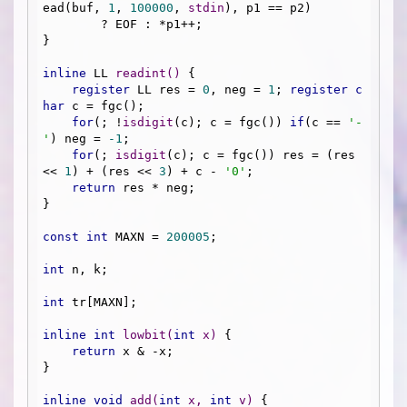
ead(buf, 
1
, 
100000
, 
stdin
), p1 == p2)

        ? EOF : *p1++;

}

inline
 LL 
readint
()
{

register
 LL res = 
0
, neg = 
1
; 
register
c
har
 c = fgc();

for
(; !
isdigit
(c); c = fgc()) 
if
(c == 
'-
'
) neg = 
-1
;

for
(; 
isdigit
(c); c = fgc()) res = (res 
<< 
1
) + (res << 
3
) + c - 
'0'
;

return
 res * neg;

}

const
int
 MAXN = 
200005
;

int
 n, k;

int
 tr[MAXN];

inline
int
lowbit
(
int
 x)
{

return
 x & -x;

}

inline
void
add
(
int
 x, 
int
 v)
{
