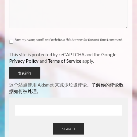
Save my name, email, and website in this browser for the next time I comment.
This site is protected by reCAPTCHA and the Google
Privacy Policy
and
Terms of Service
apply.
这个站点使用 Akismet 来减少垃圾评论。
了解你的评论数
据如何被处理
。
SEARCH