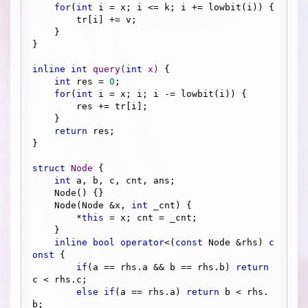
for
(
int
 i = x; i <= k; i += lowbit(i)) {

        tr[i] += v;

    }

}

inline
int
query
(
int
 x)
{

int
 res = 
0
;

for
(
int
 i = x; i; i -= lowbit(i)) {

        res += tr[i];

    }

return
 res;

}

struct
Node
 {
int
 a, b, c, cnt, ans;

    Node() {}

    Node(Node &x, 
int
 _cnt) {

        *
this
 = x; cnt = _cnt;

    }

inline
bool
operator
<(
const
 Node &rhs) 
c
onst
 {

if
(a == rhs.a && b == rhs.b) 
return
c < rhs.c;

else
if
(a == rhs.a) 
return
 b < rhs.
b;
