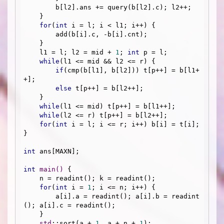
        b[l2].ans += query(b[l2].c); l2++;

    }

for
(
int
 i = l; i < l1; i++) {

        add(b[i].c, -b[i].cnt);

    }

    l1 = l; l2 = mid + 
1
; 
int
 p = l;

while
(l1 <= mid && l2 <= r) {

if
(cmp(b[l1], b[l2])) t[p++] = b[l1+
+];

else
 t[p++] = b[l2++];

    }

while
(l1 <= mid) t[p++] = b[l1++];

while
(l2 <= r) t[p++] = b[l2++];

for
(
int
 i = l; i <= r; i++) b[i] = t[i];

}

int
 ans[MAXN];

int
main
()
{

    n = readint(); k = readint();

for
(
int
 i = 
1
; i <= n; i++) {

        a[i].a = readint(); a[i].b = readint
(); a[i].c = readint();

    }

std
::sort(a + 
1
, a + n + 
1
);
