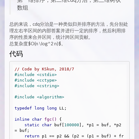
数组
总的来说，cdq分治是一种类似归并排序的方法，先分别处
理左右半区间的内部答案并进行一定的排序，然后利用排
序的性质来合并区间，统计跨区间贡献。
总复杂度$O(n \log^2 n)$。
代码
// Code by KSkun, 2018/7
#
include
<cstdio>
#
include
<cctype>
#
include
<cstring>
#
include
<algorithm>
typedef
long
long
 LL;

inline
char
fgc
()
{

static
char
 buf[
100000
], *p1 = buf, *p2 
= buf;

return
 p1 == p2 && (p2 = (p1 = buf) + fr