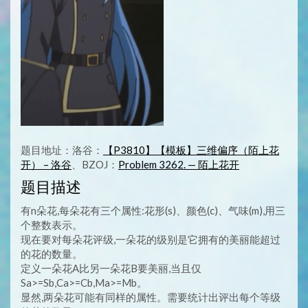
题目地址：洛谷：
【P3810】【模板】三维偏序（陌上花
开） – 洛谷
、BZOJ：
Problem 3262. — 陌上花开
题目描述
有n朵花,每朵花有三个属性:花形(s)、颜色(c)、气味(m),用三
个整数表示。
现在要对每朵花评级,一朵花的级别是它拥有的美丽能超过
的花的数量。
定义一朵花A比另一朵花B要美丽,当且仅
Sa>=Sb,Ca>=Cb,Ma>=Mb。
显然,两朵花可能有同样的属性。需要统计出评出每个等级