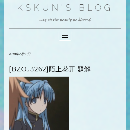
Skip
KSKUN'S BLOG
to
content
may all the beauty be blessed.
Toggle Navigation
2018年7月10日
[BZOJ3262]陌上花开 题解