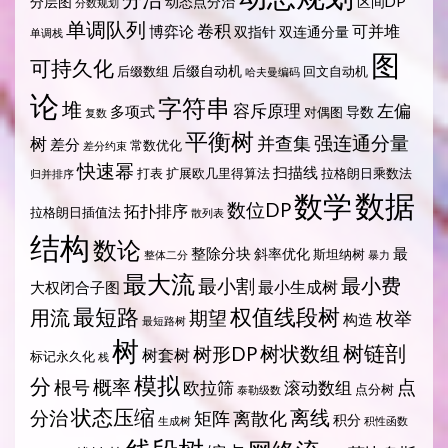
分层图
动态点分治
区间DP
分数规划
单调队列
卷积
可并堆
博弈论
双指针
双连通分量
单调栈
图
可持久化
后缀自动机
后缀数组
回文自动机
哈夫曼编码
论
字符串
堆
容斥原理
左偏
多项式
导数
对偶图
复数
平衡树
强连通分量
树
并查集
差分
常数优化
差分约束
快速幂
扫描线
打表
扩展欧几里得算法
拉格朗日乘数法
归并排序
数据
数学
数位DP
拓扑排序
拉格朗日插值法
散列表
结构
数论
整除分块
最
斜率优化
斯坦纳树
整体二分
暴力
最大流
最小费
最小割
最小生成树
大权闭合子图
最短路
权值线段树
用流
期望
枚举
构造
最短路树
树
树状数组
树链剖
树形DP
树套树
标记永久化
栈
模拟
分
概率
点
根号
欧拉筛
滚动数组
点分树
泰勒级数
状态压缩
离线
分治
矩阵
离散化
积分
生成树
积性函数