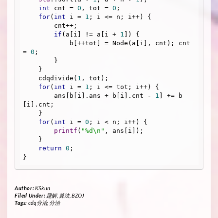
int
 cnt = 
0
, tot = 
0
;

for
(
int
 i = 
1
; i <= n; i++) {

        cnt++;

if
(a[i] != a[i + 
1
]) {

            b[++tot] = Node(a[i], cnt); cnt 
= 
0
;

        }

    }

    cdqdivide(
1
, tot);

for
(
int
 i = 
1
; i <= tot; i++) {

        ans[b[i].ans + b[i].cnt - 
1
] += b
[i].cnt;

    }

for
(
int
 i = 
0
; i < n; i++) {

printf
(
"%d\n"
, ans[i]);

    }

return
0
;

Author:
KSkun
Filed Under:
题解
,
算法
,
BZOJ
Tags:
cdq分治
,
分治