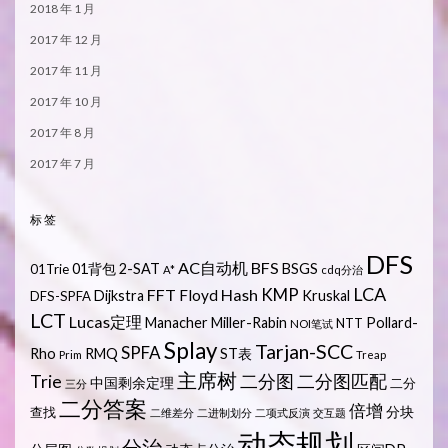
2018 年 1 月
2017 年 12 月
2017 年 11 月
2017 年 10 月
2017 年 8 月
2017 年 7 月
标签
DFS
AC自动机
BFS
01背包
2-SAT
BSGS
01Trie
A*
cdq分治
LCA
KMP
FFT
Hash
Floyd
Dijkstra
Kruskal
DFS-SPFA
LCT
Lucas定理
Manacher
Miller-Rabin
Pollard-
NTT
NOI笔试
Splay
Tarjan-SCC
SPFA
Rho
RMQ
ST表
Prim
Treap
主席树
Trie
二分图
二分图匹配
中国剩余定理
二分
三分
二分答案
倍增
分块
查找
二维差分
二进制划分
二项式反演
交互题
动态规划
分治