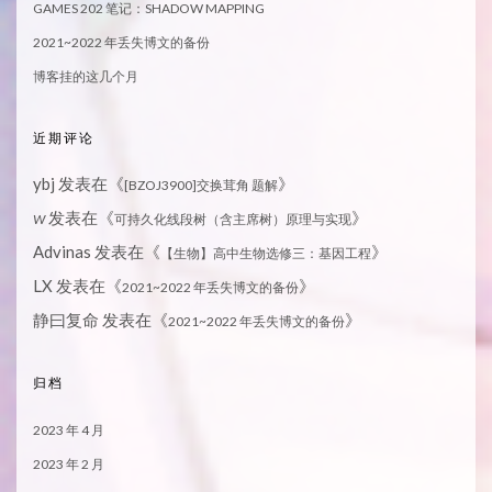
GAMES 202 笔记：SHADOW MAPPING
2021~2022 年丢失博文的备份
博客挂的这几个月
近期评论
ybj
发表在《
》
[BZOJ3900]交换茸角 题解
发表在《
》
W
可持久化线段树（含主席树）原理与实现
Advinas
发表在《
》
【生物】高中生物选修三：基因工程
LX
发表在《
》
2021~2022 年丢失博文的备份
静曰复命
发表在《
》
2021~2022 年丢失博文的备份
归档
2023 年 4 月
2023 年 2 月