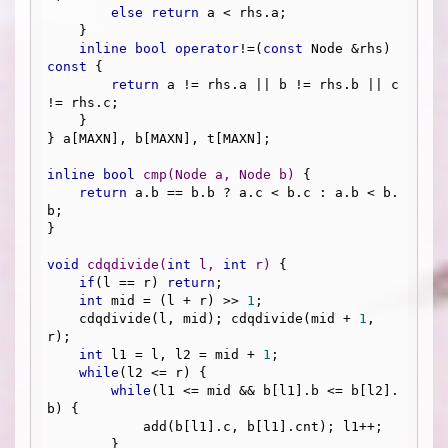
else
return
 a < rhs.a;

    }

inline
bool
operator
!=(
const
 Node &rhs) 
const
 {

return
 a != rhs.a || b != rhs.b || c 
!= rhs.c;

    }

} a[MAXN], b[MAXN], t[MAXN];

inline
bool
cmp
(Node a, Node b)
{

return
 a.b == b.b ? a.c < b.c : a.b < b.
b;

}

void
cdqdivide
(
int
 l, 
int
 r)
{

if
(l == r) 
return
;

int
 mid = (l + r) >> 
1
;

    cdqdivide(l, mid); cdqdivide(mid + 
1
, 
r);

int
 l1 = l, l2 = mid + 
1
;

while
(l2 <= r) {

while
(l1 <= mid && b[l1].b <= b[l2].
b) {

            add(b[l1].c, b[l1].cnt); l1++;

        }
