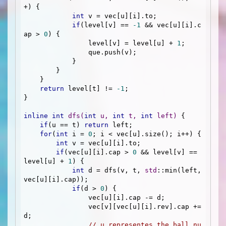
+) {

int
 v = vec[u][i].to;

if
(level[v] == 
-1
 && vec[u][i].c
ap > 
0
) {

                level[v] = level[u] + 
1
;

                que.push(v);

            }

        }

    }

return
 level[t] != 
-1
;

}

inline
int
dfs
(
int
 u, 
int
 t, 
int
 left)
{

if
(u == t) 
return
 left;

for
(
int
 i = 
0
; i < vec[u].size(); i++) {

int
 v = vec[u][i].to;

if
(vec[u][i].cap > 
0
 && level[v] == 
level[u] + 
1
) {

int
 d = dfs(v, t, 
std
::min(left, 
vec[u][i].cap));

if
(d > 
0
) {

                vec[u][i].cap -= d;

                vec[v][vec[u][i].rev].cap += 
d;

// u representes the ball nu