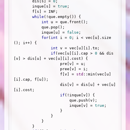
        dis[s] = 
0
;

        inque[s] = 
true
;

        f[s] = INF;

while
(!que.empty()) {

int
 u = que.front();

            que.pop();

            inque[u] = 
false
; 

for
(
int
 i = 
0
; i < vec[u].size
(); i++) {

int
 v = vec[u][i].to;

if
(vec[u][i].cap > 
0
 && dis
[v] > dis[u] + vec[u][i].cost) {

                    pre[v] = u;

                    pree[v] = i;

                    f[v] = 
std
::min(vec[u]
[i].cap, f[u]);

                    dis[v] = dis[u] + vec[u]
[i].cost;

if
(!inque[v]) {

                        que.push(v);

                        inque[v] = 
true
;

                    }

                }

            }

        }
