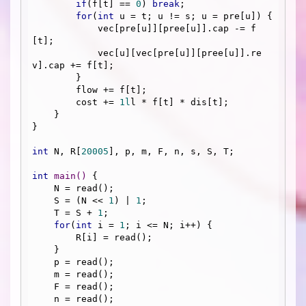
if
(f[t] == 
0
) 
break
;

for
(
int
 u = t; u != s; u = pre[u]) {

            vec[pre[u]][pree[u]].cap -= f
[t];

            vec[u][vec[pre[u]][pree[u]].re
v].cap += f[t];

        }

        flow += f[t];

        cost += 
1l
l * f[t] * dis[t];

    }

}

int
 N, R[
20005
], p, m, F, n, s, S, T;

int
main
()
{

    N = read();

    S = (N << 
1
) | 
1
;

    T = S + 
1
;

for
(
int
 i = 
1
; i <= N; i++) {

        R[i] = read();

    }

    p = read();

    m = read();

    F = read();

    n = read();
