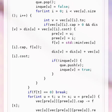
            que.pop();

            inque[u] = 
false
; 

for
(
int
 i = 
0
; i < vec[u].size
(); i++) {

int
 v = vec[u][i].to;

if
(vec[u][i].cap > 
0
 && dis
[v] > dis[u] + vec[u][i].cost) {

                    pre[v] = u;

                    pree[v] = i;

                    f[v] = 
std
::min(vec[u]
[i].cap, f[u]);

                    dis[v] = dis[u] + vec[u]
[i].cost;

if
(!inque[v]) {

                        que.push(v);

                        inque[v] = 
true
;

                    }

                }

            }

        }

if
(f[t] == 
0
) 
break
;

for
(
int
 u = t; u != s; u = pre[u]) {

            vec[pre[u]][pree[u]].cap -= f
[t];

            vec[u][vec[pre[u]][pree[u]].re