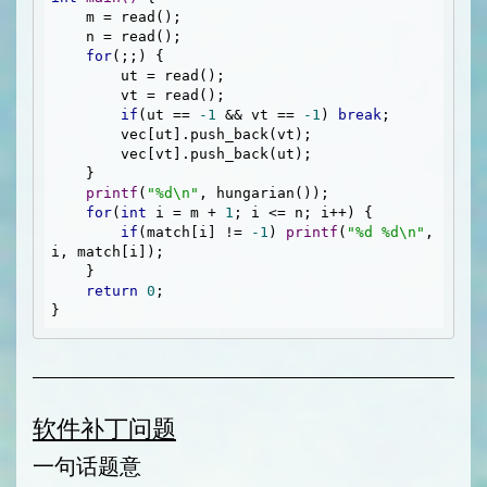
    m = read();

    n = read();

for
(;;) {

        ut = read();

        vt = read();

if
(ut == 
-1
 && vt == 
-1
) 
break
;

        vec[ut].push_back(vt);

        vec[vt].push_back(ut);

    }

printf
(
"%d\n"
, hungarian());

for
(
int
 i = m + 
1
; i <= n; i++) {

if
(match[i] != 
-1
) 
printf
(
"%d %d\n"
, 
i, match[i]);

    }

return
0
;

软件补丁问题
一句话题意