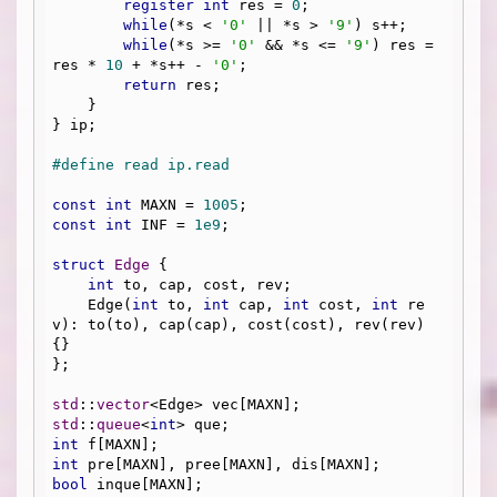
register
int
 res = 
0
;

while
(*s < 
'0'
 || *s > 
'9'
) s++;

while
(*s >= 
'0'
 && *s <= 
'9'
) res = 
res * 
10
 + *s++ - 
'0'
;

return
 res;

    }

} ip;

#
define
 read ip.read
const
int
 MAXN = 
1005
const
int
 INF = 
1e9
;

struct
Edge
 {
int
 to, cap, cost, rev;

    Edge(
int
 to, 
int
 cap, 
int
 cost, 
int
 re
v): to(to), cap(cap), cost(cost), rev(rev) 
{}

};

std
::
vector
std
::
queue
<
int
int
int
bool
 inque[MAXN];
