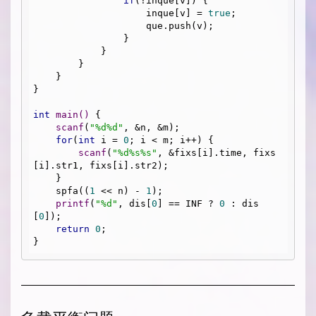
if
(!inque[v]) {

                    inque[v] = 
true
;

                    que.push(v);

                }

            }

        }

    }

}

int
main
()
{

scanf
(
"%d%d"
, &n, &m);

for
(
int
 i = 
0
; i < m; i++) {

scanf
(
"%d%s%s"
, &fixs[i].time, fixs
[i].str1, fixs[i].str2);

    }

    spfa((
1
 << n) - 
1
);

printf
(
"%d"
, dis[
0
] == INF ? 
0
 : dis
[
0
]);

return
0
;
