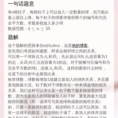
一句话题意
有n根柱子，每根柱子上可以放入一定数量的球，但只能从
最上面往上堆。每个柱子的球要求相邻两个的编号和为完
全平方数。求最多能放入多少球
4
4
≤
≤
5
5
数据范围：
n
\leq
题解
n
\leq
这个题解的思路来自mjtlyzbsy，这是
他的博客
。
55
首先我们考虑如何建图，即表达相邻球之间的关系。
A_i
B_i
S
A_i
可以将一个球拆点为
和
，先从源点
向
连容量为1
A
B
S
A
i
i
i
B_i
的边，从
向汇点连容量为1的边。对于能够与它编号和为
B
i
A_j
B_i
完全平方数的球j，连接
和
。这样的图有什么特性，
A
B
j
i
在底下的分析中会展现出来。
枚举球数，球数每增加1就建立新加入的球的关系，并且重
复地跑最大流。柱子数对于球数存在一种单调递增的相关
关系，我们这样可以求出某一柱子数下最多能放置的球
数，因为当新加入的球能够加入柱子时，重复跑最大流是
能得到新流（即：该球可与其他球构成新的相邻关系）
的，只要一直能得到新流，就说明柱子上还可以再加，当
有一次得不到新流，就说明柱子满了，新加入的球并没能