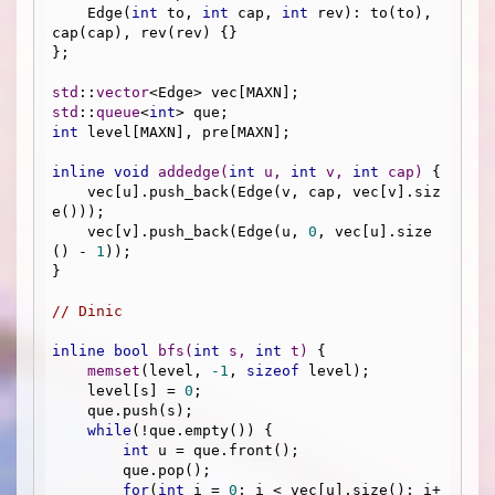
    Edge(
int
 to, 
int
 cap, 
int
 rev): to(to), 
cap(cap), rev(rev) {}

};

std
::
vector
std
::
queue
<
int
int
 level[MAXN], pre[MAXN];

inline
void
addedge
(
int
 u, 
int
 v, 
int
 cap)
{

    vec[u].push_back(Edge(v, cap, vec[v].siz
e()));

    vec[v].push_back(Edge(u, 
0
, vec[u].size
() - 
1
));

}

// Dinic 
inline
bool
bfs
(
int
 s, 
int
 t)
{

memset
(level, 
-1
, 
sizeof
 level);

    level[s] = 
0
;

    que.push(s);

while
(!que.empty()) {

int
 u = que.front();

        que.pop();

for
(
int
 i = 
0
; i < vec[u].size(); i+