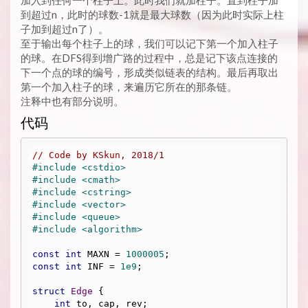
加入到任何一个柱子上。此时我们就加柱子。直到柱子加
到超过n，此时的球数-1就是最大球数（因为此时实际上柱
子加到超过n了）。
至于输出每个柱子上的球，我们可以记下第一个加入柱子
的球。在DFS得到增广路的过程中，总是记下该点连接的
下一个点的球的编号，形成类似链表的结构。最后再取出
第一个加入柱子的球，来遍历它所在的那条链。
注释中也有部分说明。
代码
// Code by KSkun, 2018/1
#
include
<cstdio>
#
include
<cmath>
#
include
<cstring>
#
include
<vector>
#
include
<queue>
#
include
<algorithm>
const
int
 MAXN = 
1000005
const
int
 INF = 
1e9
;

struct
Edge
 {
int
 to, cap, rev;
