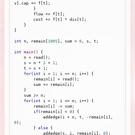
v].cap += f[t];

        }

        flow += f[t];

        cost += f[t] * dis[t];

    }

}

int
 n, remain[
1005
], sum = 
0
, s, t; 

int
main
()
{

    n = read();

    s = n * 
2
 + 
1
;

    t = s + 
1
;

for
(
int
 i = 
1
; i <= n; i++) {

        remain[i] = read();

        sum += remain[i];

    }

    sum /= n;

for
(
int
 i = 
1
; i <= n; i++) {

        remain[i] -= sum;

if
(remain[i] < 
0
) {

            addedge(i + n, t, -remain[i], 
0
);

        } 
else
 {

            addedge(s, i, remain[i], 
0
);
