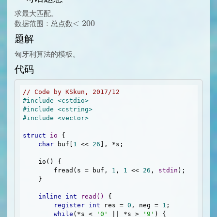
求最大匹配。
<
<
2
0
0
数据范围：总点数
200
题解
匈牙利算法的模板。
代码
// Code by KSkun, 2017/12 
#
include
<cstdio>
#
include
<cstring>
#
include
<vector>
struct
io
 {
char
 buf[
1
 << 
26
], *s;

    io() {

        fread(s = buf, 
1
, 
1
 << 
26
, 
stdin
);

    }

inline
int
read
()
{

register
int
 res = 
0
, neg = 
1
;

while
(*s < 
'0'
 || *s > 
'9'
) {
