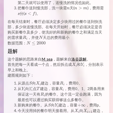
<
=
第二天就可以使用了，送慢洗的情况也如此。
p
1
n
n
>
s
把餐巾送到慢洗部，洗一块需
天(
)，费用需
n
n
m
>
s
<
分(
)。
s
s
f
m
<
在每天结束时，餐厅必须决定多少块用过的餐巾送到快洗
f
部，多少块送慢洗部。在每天开始时，餐厅必须决定是否
购买新餐巾及多少，使洗好的和新购的餐巾之和满足当天
R_i
N
的需求量
，并使
天总的费用最小
R
N
i
N
≤
2
0
0
0
数据范围：
N
\leq
题解
2000
这个题解的思路来自
M_sea
，题解来自
洛谷题解
。
X_i
Y_i
首先把每一天看成一个点，然后拆点成
和
，分别表示
X
Y
i
i
早上和晚上。
建图规则如下：
S
X_i
R_i
从源点
向
建边，容量
，费用0。
S
X
R
i
i
Y_i
T
R_i
从
向汇点
建边，容量
，费用0。1、2两条用来
Y
T
R
i
i
R_i
保证这一天有
的餐巾。这个流一定会跑满，因为
R
i
最差也可以通过购买获得够这么多餐巾。
S
Y_i
+
+
∞
新购来的餐巾。从
向
建边，容量
，费用p。
S
Y
i
\infty
X_i
X_{i+1}
今天没用掉的餐巾明天接着用。从
向
建边，
X
X
+
1
i
i