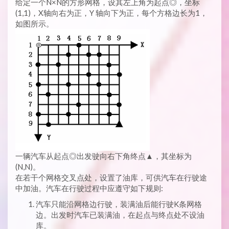
给定一个N×N的方形网格，设其左上角为起点◎，坐标
(1,1)，X轴向右为正，Y 轴向下为正，每个方格边长为1，
如图所示。
一辆汽车从起点◎出发驶向右下角终点▲，其坐标为
(N,N)。
在若干个网格交叉点处，设置了油库，可供汽车在行驶途
中加油。汽车在行驶过程中应遵守如下规则:
汽车只能沿网格边行驶，装满油后能行驶K条网格
边。出发时汽车已装满油，在起点与终点处不设油
库。