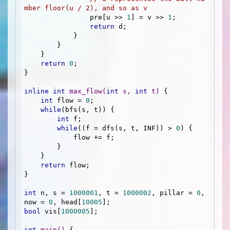
mber floor(u / 2), and so as v
                pre[u >> 
1
] = v >> 
1
;

return
 d;

            }

        }

    }

return
0
;

}

inline
int
max_flow
(
int
 s, 
int
 t)
{

int
 flow = 
0
;

while
(bfs(s, t)) {

int
 f;

while
((f = dfs(s, t, INF)) > 
0
) {

            flow += f;

        }

    }

return
 flow;

}

int
 n, s = 
1000001
, t = 
1000002
, pillar = 
0
, 
now = 
0
, head[
10005
bool
 vis[
1000005
];

int
main
()
{
