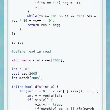
if
(*s == 
'-'
) neg = 
-1
;

            s++;

        }

while
(*s >= 
'0'
 && *s <= 
'9'
) res = 
res * 
10
 + *s++ - 
'0'
;

return
 res * neg;

    }

};

io ip;

#
define
 read ip.read 
std
::
vector
<
int
> vec[
2005
]; 

int
bool
 vis[
2005
int
 match[
2005
];

inline
bool
dfs
(
int
 u)
{

for
(
int
 i = 
0
; i < vec[u].size(); i++) {

int
 v = vec[u][i];

if
(!vis[v]) {

            vis[v] = 
true
;

if
(match[v] == 
-1
 || dfs(match