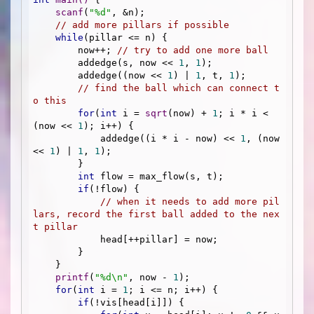
scanf
(
"%d"
, &n);

// add more pillars if possible
while
(pillar <= n) {

        now++; 
// try to add one more ball
        addedge(s, now << 
1
, 
1
);

        addedge((now << 
1
) | 
1
, t, 
1
);

// find the ball which can connect t
o this
for
(
int
 i = 
sqrt
(now) + 
1
; i * i < 
(now << 
1
); i++) {

            addedge((i * i - now) << 
1
, (now 
<< 
1
) | 
1
, 
1
);

        }

int
 flow = max_flow(s, t);

if
(!flow) {

// when it needs to add more pil
lars, record the first ball added to the nex
t pillar
            head[++pillar] = now;

        }

    }

printf
(
"%d\n"
, now - 
1
);

for
(
int
 i = 
1
; i <= n; i++) {

if
(!vis[head[i]]) {
