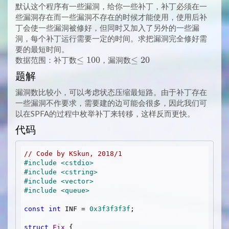
默认这个程序有一些漏洞，给你一些补丁，补丁必须在一
些漏洞存在而一些漏洞不存在的时候才能使用，使用后补
丁会使一些漏洞被修好，但同时又加入了另外的一些漏
洞，每个补丁运行需要一定的时间。求把漏洞完全修好需
要的最短时间。
\leq
≤
1
0
0
\leq
≤
2
0
数据范围：补丁数
，漏洞数
100
20
题解
漏洞数比较小，可以考虑状态压缩最短路。由于补丁存在
一些漏洞不作要求，需要建的边可能会很多，因此我们可
以在SPFA的过程中枚举补丁来转移，这样反而更快。
代码
// Code by KSkun, 2018/1 
#
include
<cstdio>
#
include
<cstring>
#
include
<vector>
#
include
<queue>
const
int
 INF = 
0x3f3f3f3f
;

struct
Fix
 {