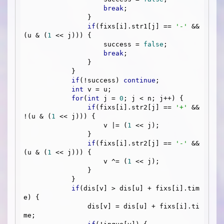
break
;

                }

if
(fixs[i].str1[j] == 
'-'
 && 
(u & (
1
 << j))) {

                    success = 
false
;

break
;

                }

            }

if
(!success) 
continue
;

int
 v = u;

for
(
int
 j = 
0
; j < n; j++) {

if
(fixs[i].str2[j] == 
'+'
 && 
!(u & (
1
 << j))) {

                    v |= (
1
 << j);

                }

if
(fixs[i].str2[j] == 
'-'
 && 
(u & (
1
 << j))) {

                    v ^= (
1
 << j);

                }

            }

if
(dis[v] > dis[u] + fixs[i].tim
e) {

                dis[v] = dis[u] + fixs[i].ti
me;
