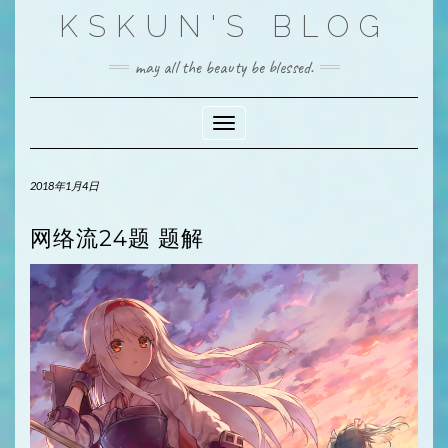
Skip
KSKUN'S BLOG
to
content
may all the beauty be blessed.
Toggle Navigation
2018年1月4日
网络流24题 题解