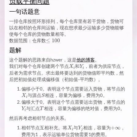
负载平衡问题
一句话题意
一排仓库按照环形排列，每个仓库里有若干货物，货物可
以在相邻的仓库间运输，现在想求最少运输多少货物能够
使每个仓库的货物数量相等。
\leq
≤
1
0
0
数据范围：仓库数
100
题解
这个题解的思路来自hzwer，这是
他的博客
。
X_i
Y_i
我们对每个仓库创建两个节点
和
，前者为供应节点，
X
Y
i
i
后者为需求节点。求出最终要达到的货物值即平均数，然
后把初始值处理成偏移值（初始值-平均数）。
X_i
偏移小于0。表明这个节点需要运入货物，将节点的
S
与源点
相连，容量为偏移，费用为0。
X
S
i
Y_i
偏移大于0。表明这个节点需要运出货物，将节点的
T
与汇点
相连，容量为偏移的绝对值，费用为0。
Y
T
i
然后再考虑相邻节点的关系。
X_i
Y_j
+
+
∞
相邻节点互相补充。将
与
相连，容量为
，
X
Y
i
j
\infty
费用为1，表示运输单位货物需要1的费用。