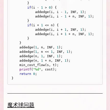
        }

if
(i - 
1
 > 
0
) {

            addedge(i, i - 
1
, INF, 
1
);

            addedge(i, i - 
1
 + n, INF, 
1
);

        }

if
(i + 
1
 <= n) {

            addedge(i, i + 
1
, INF, 
1
);

            addedge(i, i + 
1
 + n, INF, 
1
);

        }

    }

    addedge(
1
, n, INF, 
1
);

    addedge(
1
, n << 
1
, INF, 
1
);

    addedge(n, 
1
, INF, 
1
);

    addedge(n, 
1
 + n, INF, 
1
);

    min_cost_flow(s, t);

printf
(
"%d"
, cost);

return
0
;

魔术球问题