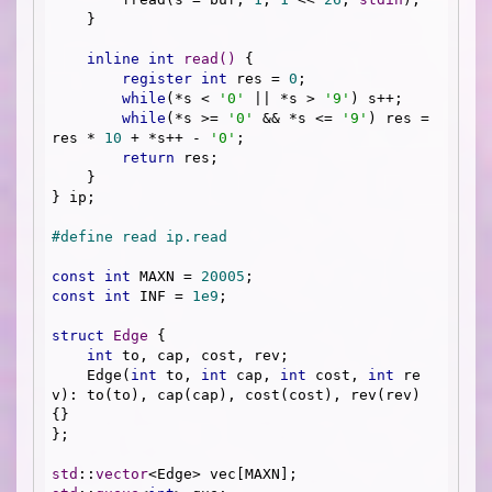
    }

inline
int
read
()
{

register
int
 res = 
0
;

while
(*s < 
'0'
 || *s > 
'9'
) s++;

while
(*s >= 
'0'
 && *s <= 
'9'
) res = 
res * 
10
 + *s++ - 
'0'
;

return
 res;

    }

} ip;

#
define
 read ip.read
const
int
 MAXN = 
20005
const
int
 INF = 
1e9
;

struct
Edge
 {
int
 to, cap, cost, rev;

    Edge(
int
 to, 
int
 cap, 
int
 cost, 
int
 re
v): to(to), cap(cap), cost(cost), rev(rev) 
{}

};

std
::
vector