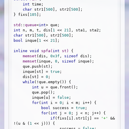
int
 time;

char
 str1[
500
], str2[
500
];

} fixs[
105
];

std
::
queue
<
int
int
 n, m, t, dis[
1
 << 
21
char
 str1[
500
], str2[
500
bool
 inque[
1
 << 
21
];

inline
void
spfa
(
int
 st)
{

memset
(dis, 
0x3f
, 
sizeof
 dis);

memset
(inque, 
0
, 
sizeof
 inque);

    que.push(st);

    inque[st] = 
true
;

    dis[st] = 
0
;

while
(!que.empty()) {

int
 u = que.front();

        que.pop();

        inque[u] = 
false
;

for
(
int
 i = 
0
; i < m; i++) {

bool
 success = 
true
;

for
(
int
 j = 
0
; j < n; j++) {

if
(fixs[i].str1[j] == 
'+'
 && 
!(u & (
1
 << j))) {

                    success = 
false
;
