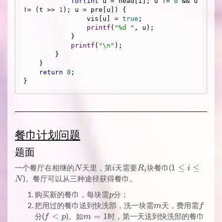
for
(
int
 u = head[i]; u != 
0
 && u 
!= (t >> 
1
); u = pre[u]) {

                vis[u] = 
true
;

printf
(
"%d "
, u);

            }

printf
(
"\n"
);

        }

    }

return
0
;

餐巾计划问题
题面
N
i
R_i
1
1
≤
≤
一个餐厅在相继的
天里，第
天需要
块餐巾(
N
i
R
i
i
\leq
)。餐厅可以从三种途径获得餐巾。
N
i
p
购买新的餐巾，每块需
分；
p
\leq
m
f
把用过的餐巾送到快洗部，洗一块需
天，费用需
m
f
N
f
<
m
=
1
分(
)。如
时，第一天送到快洗部的餐巾
f
p
m