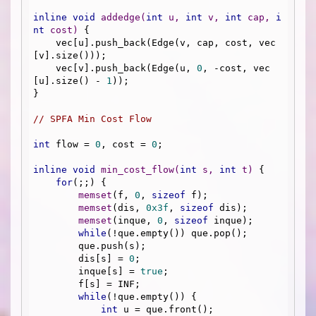
inline
void
addedge
(
int
 u, 
int
 v, 
int
 cap, 
i
nt
 cost)
{

    vec[u].push_back(Edge(v, cap, cost, vec
[v].size()));

    vec[v].push_back(Edge(u, 
0
, -cost, vec
[u].size() - 
1
));

}

// SPFA Min Cost Flow
int
 flow = 
0
, cost = 
0
;

inline
void
min_cost_flow
(
int
 s, 
int
 t)
{

for
(;;) {

memset
(f, 
0
, 
sizeof
 f);

memset
(dis, 
0x3f
, 
sizeof
 dis);

memset
(inque, 
0
, 
sizeof
 inque);

while
(!que.empty()) que.pop();

        que.push(s);

        dis[s] = 
0
;

        inque[s] = 
true
;

        f[s] = INF;

while
(!que.empty()) {

int
 u = que.front();
