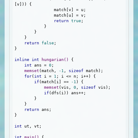
[v])) {

                match[v] = u;

                match[u] = v;

return
true
;

            }

        }

    }

return
false
;

} 

inline
int
hungarian
()
{

int
 ans = 
0
;

memset
(match, 
-1
, 
sizeof
 match);

for
(
int
 i = 
1
; i <= n; i++) {

if
(match[i] == 
-1
) {

memset
(vis, 
0
, 
sizeof
 vis);

if
(dfs(i)) ans++;

        }

    }

return
 ans;

}

int
 ut, vt;

int
main
()
{
