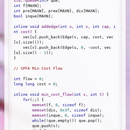
std
::
queue
<
int
int
int
bool
 inque[MAXN];

inline
void
addedge
(
int
 u, 
int
 v, 
int
 cap, 
i
nt
 cost)
{

    vec[u].push_back(Edge(v, cap, cost, vec
[v].size()));

    vec[v].push_back(Edge(u, 
0
, -cost, vec
[u].size() - 
1
));

}

// SPFA Min Cost Flow
int
 flow = 
0
long
long
 cost = 
0
;

inline
void
min_cost_flow
(
int
 s, 
int
 t)
{

for
(;;) {

memset
(f, 
0
, 
sizeof
 f);

memset
(dis, 
0x3f
, 
sizeof
 dis);

memset
(inque, 
0
, 
sizeof
 inque);

while
(!que.empty()) que.pop();

        que.push(s);
