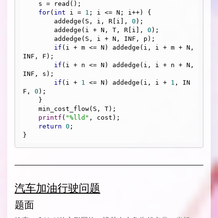
    s = read();

for
(
int
 i = 
1
; i <= N; i++) {

        addedge(S, i, R[i], 
0
);

        addedge(i + N, T, R[i], 
0
);

        addedge(S, i + N, INF, p);

if
(i + m <= N) addedge(i, i + m + N, 
INF, F);

if
(i + n <= N) addedge(i, i + n + N, 
INF, s);

if
(i + 
1
 <= N) addedge(i, i + 
1
, IN
F, 
0
); 

    } 

    min_cost_flow(S, T);

printf
(
"%lld"
, cost);

return
0
;

汽车加油行驶问题
题面