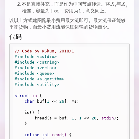
X_i
X_j
不是直接补充，而是作为中间节点转运。将
与
X
X
i
j
+
+
∞
相连，容量为
，费用为1，意义同上。
\infty
以以上方式建图跑最小费用最大流即可。最大流保证能够
平衡货物，而最小费用流能保证运输的货物最少。
代码
// Code by KSkun, 2018/1
#
include
<cstdio>
#
include
<cstring>
#
include
<vector>
#
include
<queue>
#
include
<algorithm>
#
include
<utility>
struct
io
 {
char
 buf[
1
 << 
26
], *s;

    io() {

        fread(s = buf, 
1
, 
1
 << 
26
, 
stdin
);

    }

inline
int
read
()
{
