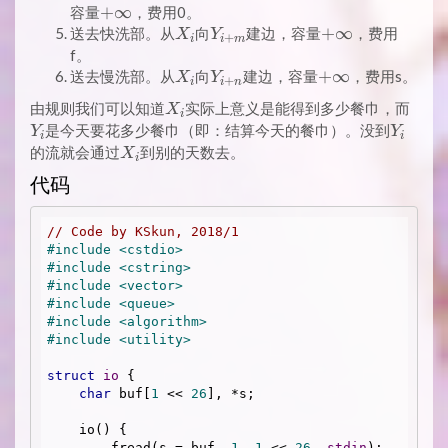
+
+
∞
容量
，费用0。
\infty
X_i
Y_{i+m}
+
+
∞
送去快洗部。从
向
建边，容量
，费用
X
Y
+
i
i
m
\infty
f。
X_i
Y_{i+n}
+
+
∞
送去慢洗部。从
向
建边，容量
，费用s。
X
Y
+
i
i
n
\infty
X_i
Y_i
由规则我们可以知道
实际上意义是能得到多少餐巾，而
X
i
Y_i
是今天要花多少餐巾（即：结算今天的餐巾）。没到
Y
Y
i
i
X_i
的流就会通过
到别的天数去。
X
i
代码
// Code by KSkun, 2018/1
#
include
<cstdio>
#
include
<cstring>
#
include
<vector>
#
include
<queue>
#
include
<algorithm>
#
include
<utility>
struct
io
 {
char
 buf[
1
 << 
26
], *s;

    io() {

        fread(s = buf, 
1
, 
1
 << 
26
, 
stdin
);
