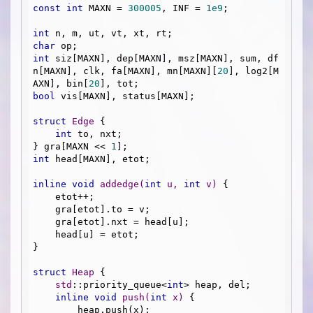
const
int
 MAXN = 
300005
, INF = 
1e9
;

int
char
int
 siz[MAXN], dep[MAXN], msz[MAXN], sum, df
n[MAXN], clk, fa[MAXN], mn[MAXN][
20
], log2[M
AXN], bin[
20
bool
 vis[MAXN], status[MAXN];

struct
Edge
 {
int
 to, nxt;

} gra[MAXN << 
1
int
 head[MAXN], etot;

inline
void
addedge
(
int
 u, 
int
 v)
{

    etot++;

    gra[etot].to = v;

    gra[etot].nxt = head[u];

    head[u] = etot;

}

struct
Heap
 {
std
::priority_queue<
int
> heap, del;

inline
void
push
(
int
 x)
{

        heap.push(x);
