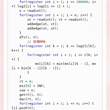
for
(
register
int
 i = 
1
; i <= 
200000
; i+
+) log2[i] = log2[i >> 
1
] + 
1
;

    n = readint();

for
(
register
int
 i = 
1
; i < n; i++) {

        ut = readint(); vt = readint();

        addedge(ut, vt);

        addedge(vt, ut);

    }

    dfs(
1
, 
0
);

// 倍增RMQ
for
(
register
int
 k = 
1
; k <= log2[clk]; 
k++) {

for
(
register
int
 i = 
1
; i <= clk; i+
+) {

            mn[i][k] = min(mn[i][k - 
1
], mn
[i + bin[k - 
1
]][k - 
1
]);

        }

    }

    rt = 
0
;

    msz[
0
] = INF;

    sum = n;

    getrt(
1
, 
0
);

    dac(rt, 
0
);

for
(
register
int
 i = 
1
; i <= n; i++) C
[i].push(
0
);
