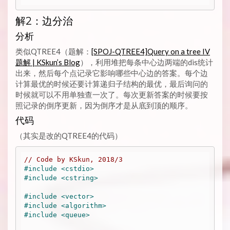
解2：边分治
分析
类似QTREE4（题解：
[SPOJ-QTREE4]Query on a tree IV
题解 | KSkun’s Blog
），利用堆把每条中心边两端的dis统计
出来，然后每个点记录它影响哪些中心边的答案。每个边
计算最优的时候还要计算递归子结构的最优，最后询问的
时候就可以不用单独查一次了。每次更新答案的时候要按
照记录的倒序更新，因为倒序才是从底到顶的顺序。
代码
（其实是改的QTREE4的代码）
// Code by KSkun, 2018/3
#
include
<cstdio>
#
include
<cstring>
#
include
<vector>
#
include
<algorithm>
#
include
<queue>