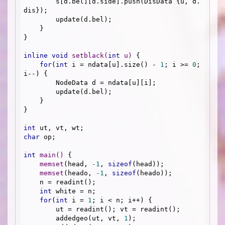
        s[d.bel][d.side].push(DisData {u, d.
dis});

        update(d.bel);

    }

}

inline
void
setblack
(
int
 u)
{

for
(
int
 i = ndata[u].size() - 
1
; i >= 
0
; 
i--) {

        NodeData d = ndata[u][i];

        update(d.bel);

    }

}

int
char
 op;

int
main
()
{

memset
(head, 
-1
, 
sizeof
(head));

memset
(heado, 
-1
, 
sizeof
(heado));

    n = readint();

int
 white = n;

for
(
int
 i = 
1
; i < n; i++) {

        ut = readint(); vt = readint();

        addedgeo(ut, vt, 
1
);
