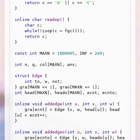
return
 c == 
'G'
 || c == 
'C'
;

}

inline
char
readop
()
{

char
 c;

while
(!isop(c = fgc()));

return
 c;

}

const
int
 MAXN = 
1000005
, INF = 
2e9
;

int
 n, q, col[MAXN], ans;

struct
Edge
 {
int
 to, w, nxt;

} gra[MAXN << 
1
], grao[MAXN << 
1
int
 head[MAXN], heado[MAXN], ecnt, ecnto;

inline
void
addedge
(
int
 u, 
int
 v, 
int
 w)
{

    gra[ecnt] = Edge {v, w, head[u]}; head
[u] = ecnt++;

}

inline
void
addedgeo
(
int
 u, 
int
 v, 
int
 w)
{

    grao[ecnto] = Edge {v, w, heado[u]}; hea