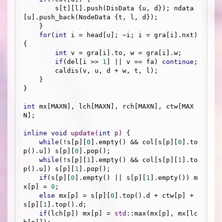
        s[t][l].push(DisData {u, d}); ndata
[u].push_back(NodeData {t, l, d});

    }

for
(
int
 i = head[u]; ~i; i = gra[i].nxt) 
{

int
 v = gra[i].to, w = gra[i].w;

if
(del[i >> 
1
] || v == fa) 
continue
;

        caldis(v, u, d + w, t, l);

    }

}

int
 mx[MAXN], lch[MAXN], rch[MAXN], ctw[MAX
N];

inline
void
update
(
int
 p)
{

while
(!s[p][
0
].empty() && col[s[p][
0
].to
p().u]) s[p][
0
].pop();

while
(!s[p][
1
].empty() && col[s[p][
1
].to
p().u]) s[p][
1
].pop();

if
(s[p][
0
].empty() || s[p][
1
].empty()) m
x[p] = 
0
;

else
 mx[p] = s[p][
0
].top().d + ctw[p] + 
s[p][
1
].top().d;

if
(lch[p]) mx[p] = 
std
::max(mx[p], mx[lc