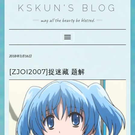
Skip
KSKUN'S BLOG
to
content
may all the beauty be blessed.
Toggle Navigation
2018年3月16日
[ZJOI2007]捉迷藏 题解