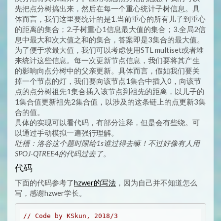
先把点分树搞出来，然后在每一个重心统计子树信息。具
体而言，我们这里要统计的是1.当前重心的所有儿子到重心
的距离的集合；2.子树重心1信息最大值的集合；3.全局2信
息中最大和次大值之和的集合，答案即是3集合的最大值。
为了便于求最大值，我们可以考虑使用STL multiset或者堆
来统计这些信息。每一次更新节点信息，我们要将其产生
的影响向点分树中的父亲更新。具体而言，假如我们要关
掉一个节点的灯，我们要向该节点1集合中插入0，向该节
点的点分树祖先1集合插入该节点到祖先的距离，以儿子的
1集合值更新祖先2集合值，以涉及的这条链上的点更新3集
合的值。
具体的实现可以看代码，有部分注释，但是会有些绕。可
以通过手动模拟一遍强行理解。
吐槽：洛谷这个题时限给1s谁过得去嘛！不过好像有人用
SPOJ-QTREE4的代码过去了。
代码
下面的代码参考了
hzwer的写法
，因为自己并不知道怎么
写，感谢hzwer学长。
// Code by KSkun, 2018/3