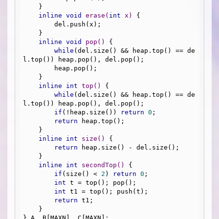
    }

inline
void
erase
(
int
 x)
{

        del.push(x);

    }

inline
void
pop
()
{

while
(del.size() && heap.top() == de
l.top()) heap.pop(), del.pop();

        heap.pop();

    }

inline
int
top
()
{

while
(del.size() && heap.top() == de
l.top()) heap.pop(), del.pop();

if
(!heap.size()) 
return
0
;

return
 heap.top();

    }

inline
int
size
()
{

return
 heap.size() - del.size();

    }

inline
int
secondTop
()
{

if
(size() < 
2
) 
return
0
;

int
 t = top(); pop();

int
 t1 = top(); push(t);

return
 t1;

    }

} A, B[MAXN], C[MAXN];
