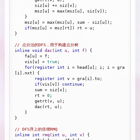
        siz[u] += siz[v];

        msz[u] = max(msz[u], siz[v]);

    }

    msz[u] = max(msz[u], sum - siz[u]);

if
(msz[u] < msz[rt]) rt = u;

}

// 点分治的DFS，用于构建点分树
inline
void
dac
(
int
 u, 
int
 f)
{

    fa[u] = f;

    vis[u] = 
true
;

for
(
register
int
 i = head[u]; i; i = gra
[i].nxt) {

register
int
 v = gra[i].to;

if
(vis[v]) 
continue
;

        sum = siz[v];

        rt = 
0
;

        getrt(v, u);

        dac(rt, u);

    }

}

// DFS序上的倍增RMQ
inline
int
rmq
(
int
 u, 
int
 v)
{
