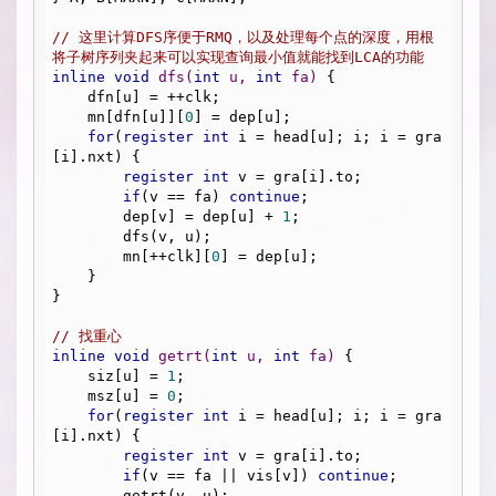
// 这里计算DFS序便于RMQ，以及处理每个点的深度，用根
将子树序列夹起来可以实现查询最小值就能找到LCA的功能
inline
void
dfs
(
int
 u, 
int
 fa)
{

    dfn[u] = ++clk;

    mn[dfn[u]][
0
] = dep[u];

for
(
register
int
 i = head[u]; i; i = gra
[i].nxt) {

register
int
 v = gra[i].to;

if
(v == fa) 
continue
;

        dep[v] = dep[u] + 
1
;

        dfs(v, u);

        mn[++clk][
0
] = dep[u];

    }

}

// 找重心
inline
void
getrt
(
int
 u, 
int
 fa)
{

    siz[u] = 
1
;

    msz[u] = 
0
;

for
(
register
int
 i = head[u]; i; i = gra
[i].nxt) {

register
int
 v = gra[i].to;

if
(v == fa || vis[v]) 
continue
;

        getrt(v, u);
