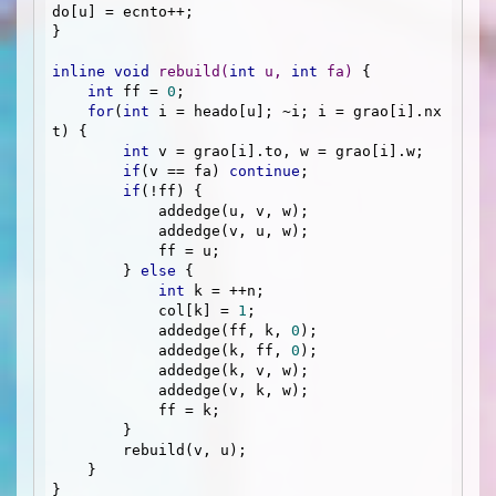
do[u] = ecnto++;

}

inline
void
rebuild
(
int
 u, 
int
 fa)
{

int
 ff = 
0
;

for
(
int
 i = heado[u]; ~i; i = grao[i].nx
t) {

int
 v = grao[i].to, w = grao[i].w;

if
(v == fa) 
continue
;

if
(!ff) {

            addedge(u, v, w);

            addedge(v, u, w);

            ff = u;

        } 
else
 {

int
 k = ++n;

            col[k] = 
1
;

            addedge(ff, k, 
0
);

            addedge(k, ff, 
0
);

            addedge(k, v, w);

            addedge(v, k, w);

            ff = k;

        }

        rebuild(v, u);

    }

}
