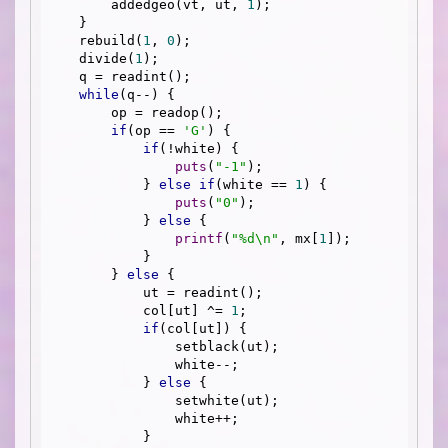
        addedgeo(vt, ut, 
1
);

    }

    rebuild(
1
, 
0
);

    divide(
1
);

    q = readint();

while
(q--) {

        op = readop();

if
(op == 
'G'
) {

if
(!white) {

puts
(
"-1"
);

            } 
else
if
(white == 
1
) {

puts
(
"0"
);

            } 
else
 {

printf
(
"%d\n"
, mx[
1
]);

            }

        } 
else
 {

            ut = readint(); 

            col[ut] ^= 
1
;

if
(col[ut]) {

                setblack(ut);

                white--;

            } 
else
 {

                setwhite(ut);

                white++;

            }
