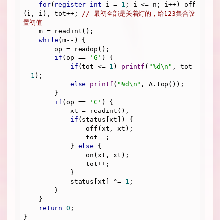
for
(
register
int
 i = 
1
; i <= n; i++) off
(i, i), tot++; 
// 最初全部是关着灯的，给123集合设
置初值
    m = readint();

while
(m--) {

        op = readop();

if
(op == 
'G'
) {

if
(tot <= 
1
) 
printf
(
"%d\n"
, tot 
- 
1
);

else
printf
(
"%d\n"
, A.top());

        }

if
(op == 
'C'
) {

            xt = readint();

if
(status[xt]) {

                off(xt, xt);

                tot--;

            } 
else
 {

                on(xt, xt);

                tot++;

            }

            status[xt] ^= 
1
;

        }

    }

return
0
;
