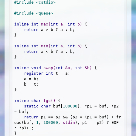
#
include
<cstdio>
#
include
<queue>
inline
int
max
(
int
 a, 
int
 b)
{

return
 a > b ? a : b;

} 

inline
int
min
(
int
 a, 
int
 b)
{

return
 a < b ? a : b;

} 

inline
void
swap
(
int
 &a, 
int
 &b)
{

register
int
 t = a;

    a = b;

    b = t;

}

inline
char
fgc
()
{

static
char
 buf[
100000
], *p1 = buf, *p2 
= buf;

return
 p1 == p2 && (p2 = (p1 = buf) + fr
ead(buf, 
1
, 
100000
, 
stdin
), p1 == p2) ? EOF 
: *p1++;

}
