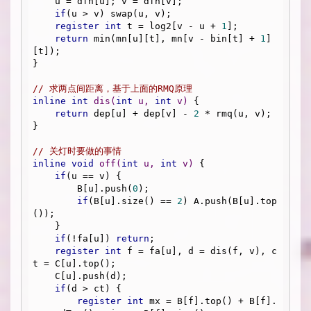
    u = dfn[u]; v = dfn[v];

if
(u > v) swap(u, v);

register
int
 t = log2[v - u + 
1
];

return
 min(mn[u][t], mn[v - bin[t] + 
1
]
[t]);

}

// 求两点间距离，基于上面的RMQ原理
inline
int
dis
(
int
 u, 
int
 v)
{

return
 dep[u] + dep[v] - 
2
 * rmq(u, v);

}

// 关灯时要做的事情
inline
void
off
(
int
 u, 
int
 v)
{

if
(u == v) {

        B[u].push(
0
);

if
(B[u].size() == 
2
) A.push(B[u].top
());

    }

if
(!fa[u]) 
return
;

register
int
 f = fa[u], d = dis(f, v), c
t = C[u].top();

    C[u].push(d);

if
(d > ct) {

register
int
 mx = B[f].top() + B[f].