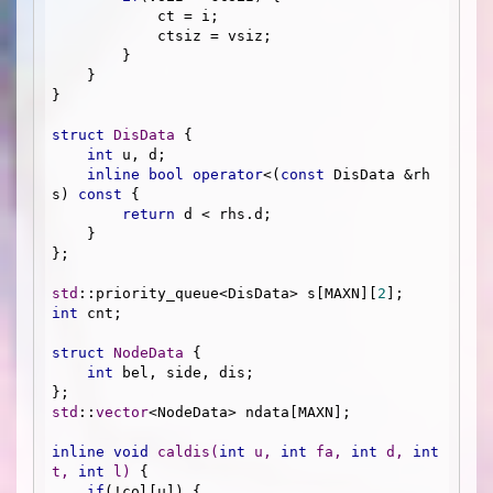
            ct = i;

            ctsiz = vsiz;

        }

    }

}

struct
DisData
 {
int
 u, d;

inline
bool
operator
<(
const
 DisData &rh
s) 
const
 {

return
 d < rhs.d;

    }

};

std
::priority_queue<DisData> s[MAXN][
2
int
 cnt;

struct
NodeData
 {
int
 bel, side, dis;

std
::
vector
<NodeData> ndata[MAXN];

inline
void
caldis
(
int
 u, 
int
 fa, 
int
 d, 
int
t, 
int
 l)
{

if
(!col[u]) {
