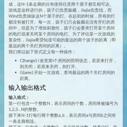
成，这N-1条走廊的分布使得任意两个屋子都互相可达。
游戏是这样进行的，孩子们负责躲藏，Jiajia负责找，而
Wind负责操纵这N个屋子的灯。在起初的时候，所有的灯
都没有被打开。每一次，孩子们只会躲藏在没有开灯的房
间中，但是为了增加刺激性，孩子们会要求打开某个房间
的电灯或者关闭某个房间的电灯。为了评估某一次游戏的
复杂性，Jiajia希望知道可能的最远的两个孩子的距离（即
最远的两个关灯房间的距离）。
我们将以如下形式定义每一种操作：
C(hange) i 改变第i个房间的照明状态，若原来打开，
则关闭；若原来关闭，则打开。
G(ame) 开始一次游戏，查询最远的两个关灯房间的
距离。
输入输出格式
输入格式：
第一行包含一个整数N，表示房间的个数，房间将被编号为
1,2,3…N的整数。
接下来N-1行每行两个整数a, b，表示房间a与房间b之间有
一条走廊相连。