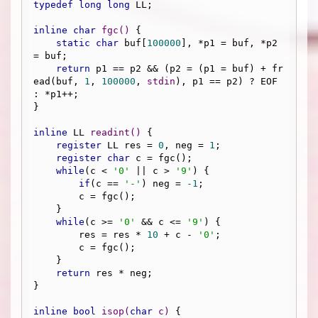
typedef
long
long
 LL;

inline
char
fgc
()
{

static
char
 buf[
100000
], *p1 = buf, *p2 
= buf;

return
 p1 == p2 && (p2 = (p1 = buf) + fr
ead(buf, 
1
, 
100000
, 
stdin
), p1 == p2) ? EOF 
: *p1++;

}

inline
 LL 
readint
()
{

register
 LL res = 
0
, neg = 
1
;

register
char
 c = fgc();

while
(c < 
'0'
 || c > 
'9'
) {

if
(c == 
'-'
) neg = 
-1
;

        c = fgc();

    }

while
(c >= 
'0'
 && c <= 
'9'
) {

        res = res * 
10
 + c - 
'0'
;

        c = fgc();

    }

return
 res * neg;

}

inline
bool
isop
(
char
 c)
{
