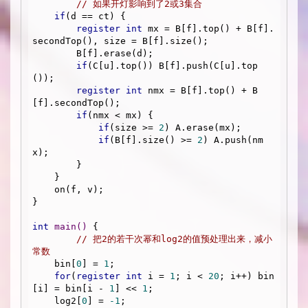
// 如果开灯影响到了2或3集合
if
(d == ct) {

register
int
 mx = B[f].top() + B[f].
secondTop(), size = B[f].size();

        B[f].erase(d);

if
(C[u].top()) B[f].push(C[u].top
());

register
int
 nmx = B[f].top() + B
[f].secondTop();

if
(nmx < mx) {

if
(size >= 
2
) A.erase(mx);

if
(B[f].size() >= 
2
) A.push(nm
x);

        }

    }

    on(f, v);

}

int
main
()
{

// 把2的若干次幂和log2的值预处理出来，减小
常数
    bin[
0
] = 
1
;

for
(
register
int
 i = 
1
; i < 
20
; i++) bin
[i] = bin[i - 
1
] << 
1
;

    log2[
0
] = 
-1
;
