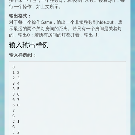
接下来一行包含一个整数Q，表示操作次数。接着Q行，每
行一个操作，如上文所示。
输出格式：
对于每一个操作Game，输出一个非负整数到hide.out，表
示最远的两个关灯房间的距离。若只有一个房间是关着灯
的，输出0；若所有房间的灯都开着，输出-1。
输入输出样例
输入样例#1：
8

1 2

2 3

3 4

3 5

3 6

6 7

6 8

7

G

C 1

G

C 2
