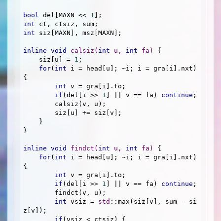
bool
 del[MAXN << 
1
int
int
 siz[MAXN], msz[MAXN];

inline
void
calsiz
(
int
 u, 
int
 fa)
{

    siz[u] = 
1
;

for
(
int
 i = head[u]; ~i; i = gra[i].nxt) 
{

int
 v = gra[i].to;

if
(del[i >> 
1
] || v == fa) 
continue
;

        calsiz(v, u);

        siz[u] += siz[v];

    }

}

inline
void
findct
(
int
 u, 
int
 fa)
{

for
(
int
 i = head[u]; ~i; i = gra[i].nxt) 
{

int
 v = gra[i].to;

if
(del[i >> 
1
] || v == fa) 
continue
;

        findct(v, u);

int
 vsiz = 
std
::max(siz[v], sum - si
z[v]);

if
(vsiz < ctsiz) {
