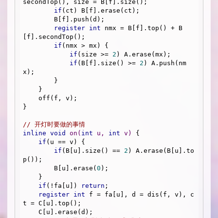
secondTop(), size = B[f].size();

if
(ct) B[f].erase(ct);

        B[f].push(d);

register
int
 nmx = B[f].top() + B
[f].secondTop();

if
(nmx > mx) {

if
(size >= 
2
) A.erase(mx);

if
(B[f].size() >= 
2
) A.push(nm
x);

        }

    }

    off(f, v);

}

// 开灯时要做的事情
inline
void
on
(
int
 u, 
int
 v)
{

if
(u == v) {

if
(B[u].size() == 
2
) A.erase(B[u].to
p());

        B[u].erase(
0
);

    }

if
(!fa[u]) 
return
;

register
int
 f = fa[u], d = dis(f, v), c
t = C[u].top();

    C[u].erase(d);
