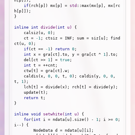
h[p]]);

if
(rch[p]) mx[p] = 
std
::max(mx[p], mx[rc
h[p]]);

}

inline
int
divide
(
int
 u)
{

    calsiz(u, 
0
);

    ct = 
-1
; ctsiz = INF; sum = siz[u]; find
ct(u, 
0
);

if
(ct == 
-1
) 
return
0
;

int
 x = gra[ct].to, y = gra[ct ^ 
1
].to;

    del[ct >> 
1
] = 
true
;

int
 t = ++cnt;

    ctw[t] = gra[ct].w;

    caldis(x, 
0
, 
0
, t, 
0
); caldis(y, 
0
, 
0
, 
t, 
1
);

    lch[t] = divide(x); rch[t] = divide(y); 

    update(t);

return
 t;

}

inline
void
setwhite
(
int
 u)
{

for
(
int
 i = ndata[u].size() - 
1
; i >= 
0
; 
i--) {

        NodeData d = ndata[u][i];
