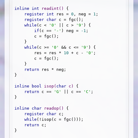
inline
int
readint
()
{

register
int
 res = 
0
, neg = 
1
;

register
char
 c = fgc();

while
(c < 
'0'
 || c > 
'9'
) {

if
(c == 
'-'
) neg = 
-1
;

        c = fgc();

    }

while
(c >= 
'0'
 && c <= 
'9'
) {

        res = res * 
10
 + c - 
'0'
;

        c = fgc();

    }

return
 res * neg;

}

inline
bool
isop
(
char
 c)
{

return
 c == 
'G'
 || c == 
'C'
;

}

inline
char
readop
()
{

register
char
 c;

while
(!isop(c = fgc()));

return
 c;

}
