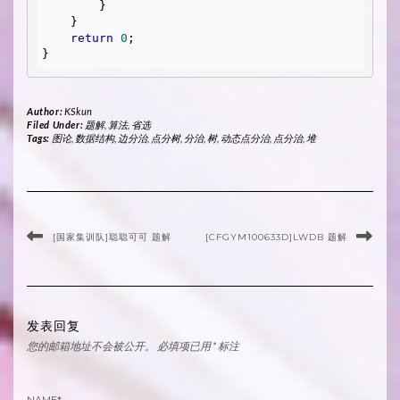
        }

    }

return
0
;

Author:
KSkun
Filed Under:
题解
,
算法
,
省选
Tags:
图论
,
数据结构
,
边分治
,
点分树
,
分治
,
树
,
动态点分治
,
点分治
,
堆
[国家集训队]聪聪可可 题解
[CFGYM100633D]LWDB 题解
发表回复
您的邮箱地址不会被公开。
必填项已用
*
标注