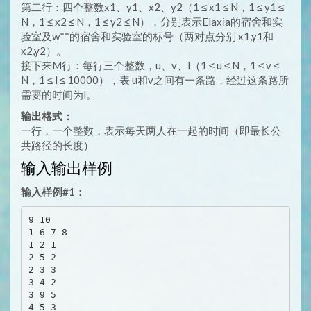
第二行：四个整数x1、y1、x2、y2（1 ≤ x1 ≤ N，1 ≤ y1 ≤
N，1 ≤ x2 ≤ N，1 ≤ y2 ≤ N），分别表示Elaxia的宿舍和实
验室及w**的宿舍和实验室的标号（两对点分别 x1,y1和
x2,y2）。
接下来M行：每行三个整数，u、v、l（1 ≤ u ≤ N，1 ≤ v ≤
N，1 ≤ l ≤ 10000），表 u和v之间有一条路，经过这条路所
需要的时间为l。
输出格式：
一行，一个整数，表示每天两人在一起的时间（即最长公
共路径的长度）
输入输出样例
输入样例#1：
9 10

1 6 7 8

1 2 1

2 5 2

2 3 3

3 4 2

3 9 5

4 5 3
