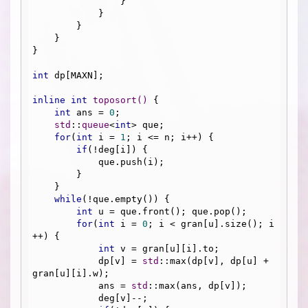
                }

            }

        }

    }

}

int
 dp[MAXN];

inline
int
toposort
()
{

int
 ans = 
0
;

std
::
queue
<
int
> que;

for
(
int
 i = 
1
; i <= n; i++) {

if
(!deg[i]) {

            que.push(i);

        }

    }

while
(!que.empty()) {

int
 u = que.front(); que.pop();

for
(
int
 i = 
0
; i < gran[u].size(); i
++) {

int
 v = gran[u][i].to;

            dp[v] = 
std
::max(dp[v], dp[u] + 
gran[u][i].w);

            ans = 
std
::max(ans, dp[v]);

            deg[v]--;
