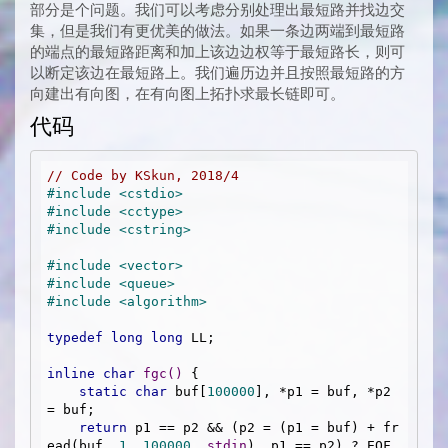
部分是个问题。我们可以考虑分别处理出最短路并找边交
集，但是我们有更优美的做法。如果一条边两端到最短路
的端点的最短路距离和加上该边边权等于最短路长，则可
以断定该边在最短路上。我们遍历边并且按照最短路的方
向建出有向图，在有向图上拓扑求最长链即可。
代码
// Code by KSkun, 2018/4
#
include
<cstdio>
#
include
<cctype>
#
include
<cstring>
#
include
<vector>
#
include
<queue>
#
include
<algorithm>
typedef
long
long
 LL;

inline
char
fgc
()
{

static
char
 buf[
100000
], *p1 = buf, *p2 
= buf;

return
 p1 == p2 && (p2 = (p1 = buf) + fr
ead(buf, 
1
, 
100000
, 
stdin
), p1 == p2) ? EOF 
