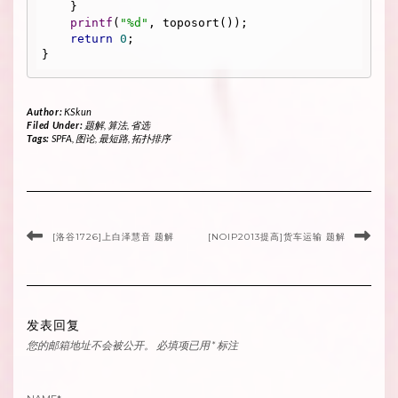
    }

printf
(
"%d"
, toposort());

return
0
;

Author:
KSkun
Filed Under:
题解
,
算法
,
省选
Tags:
SPFA
,
图论
,
最短路
,
拓扑排序
[洛谷1726]上白泽慧音 题解
[NOIP2013提高]货车运输 题解
发表回复
您的邮箱地址不会被公开。
必填项已用
*
标注