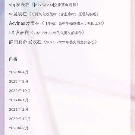
ybj
发表在《
》
[BZOJ3900]交换茸角 题解
发表在《
》
W
可持久化线段树（含主席树）原理与实现
Advinas
发表在《
》
【生物】高中生物选修三：基因工程
LX
发表在《
》
2021~2022 年丢失博文的备份
静曰复命
发表在《
》
2021~2022 年丢失博文的备份
归档
2023 年 4 月
2023 年 2 月
2022 年 10 月
2022 年 1 月
2021 年 2 月
2020 年 12 月
2020 年 9 月