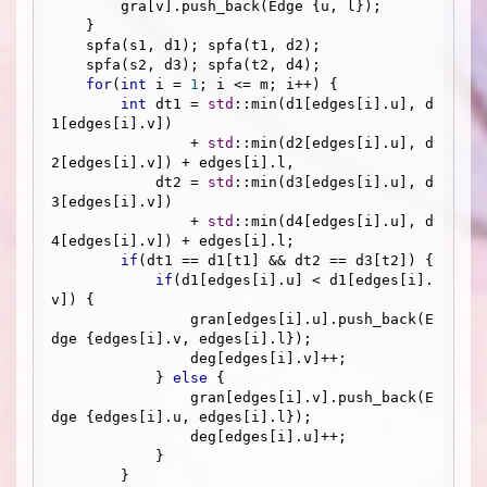
        gra[v].push_back(Edge {u, l});

    }

    spfa(s1, d1); spfa(t1, d2);

    spfa(s2, d3); spfa(t2, d4);

for
(
int
 i = 
1
; i <= m; i++) {

int
 dt1 = 
std
::min(d1[edges[i].u], d
1[edges[i].v]) 

                + 
std
::min(d2[edges[i].u], d
2[edges[i].v]) + edges[i].l,

            dt2 = 
std
::min(d3[edges[i].u], d
3[edges[i].v]) 

                + 
std
::min(d4[edges[i].u], d
4[edges[i].v]) + edges[i].l;

if
(dt1 == d1[t1] && dt2 == d3[t2]) {

if
(d1[edges[i].u] < d1[edges[i].
v]) {

                gran[edges[i].u].push_back(E
dge {edges[i].v, edges[i].l});

                deg[edges[i].v]++;

            } 
else
 {

                gran[edges[i].v].push_back(E
dge {edges[i].u, edges[i].l});

                deg[edges[i].u]++;

            }

        }
