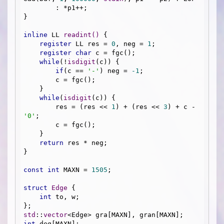
        : *p1++;

}

inline
 LL 
readint
()
{

register
 LL res = 
0
, neg = 
1
;

register
char
 c = fgc();

while
(!
isdigit
(c)) {

if
(c == 
'-'
) neg = 
-1
;

        c = fgc();

    }

while
(
isdigit
(c)) {

        res = (res << 
1
) + (res << 
3
) + c - 
'0'
;

        c = fgc();

    }

return
 res * neg;

}

const
int
 MAXN = 
1505
;

struct
Edge
 {
int
 to, w;

std
::
vector
int
 deg[MAXN];
