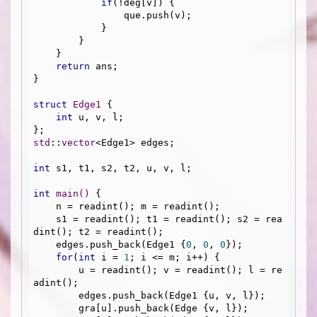
if
(!deg[v]) {

                que.push(v);

            }

        }

    }

return
 ans;

}

struct
Edge1
 {
int
 u, v, l;

std
::
vector
<Edge1> edges;

int
 s1, t1, s2, t2, u, v, l;

int
main
()
{

    n = readint(); m = readint();

    s1 = readint(); t1 = readint(); s2 = rea
dint(); t2 = readint();

    edges.push_back(Edge1 {
0
, 
0
, 
0
});

for
(
int
 i = 
1
; i <= m; i++) {

        u = readint(); v = readint(); l = re
adint();

        edges.push_back(Edge1 {u, v, l});

        gra[u].push_back(Edge {v, l});
