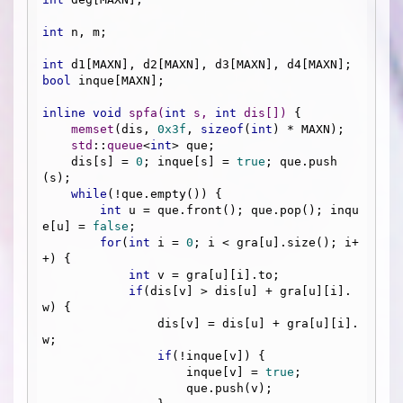
int
 n, m;

int
bool
 inque[MAXN];

inline
void
spfa
(
int
 s, 
int
 dis[])
{

memset
(dis, 
0x3f
, 
sizeof
(
int
) * MAXN);

std
::
queue
<
int
> que;

    dis[s] = 
0
; inque[s] = 
true
; que.push
(s);

while
(!que.empty()) {

int
 u = que.front(); que.pop(); inqu
e[u] = 
false
;

for
(
int
 i = 
0
; i < gra[u].size(); i+
+) {

int
 v = gra[u][i].to;

if
(dis[v] > dis[u] + gra[u][i].
w) {

                dis[v] = dis[u] + gra[u][i].
w;

if
(!inque[v]) {

                    inque[v] = 
true
;

                    que.push(v);
