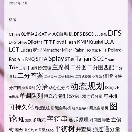
2017 年 7 月
标签
DFS
AC自动机
BFS
01背包
2-SAT
BSGS
01Trie
A*
cdq分治
LCA
KMP
FFT
Hash
Floyd
Dijkstra
Kruskal
DFS-SPFA
LCT
Lucas定理
Manacher
Miller-Rabin
Pollard-
NTT
NOI笔试
Splay
Tarjan-SCC
SPFA
Rho
RMQ
ST表
Prim
Treap
主席树
Trie
二分图
二分图匹配
中国剩余定理
二分
三分
二分答案
倍增
分块
查找
二维差分
二进制划分
二项式反演
交互题
动态规划
分治
分层图
动态点分治
区间DP
分数规划
单调队列
卷积
可并堆
博弈论
双指针
双连通分量
单调栈
图
可持久化
后缀自动机
后缀数组
回文自动机
哈夫曼编码
论
字符串
堆
容斥原理
左偏
多项式
导数
对偶图
复数
平衡树
强连通分量
树
并查集
差分
常数优化
差分约束