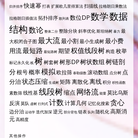
快速幂
扫描线
打表
扩展欧几里得算法
拉格朗日乘数法
归并排序
数据
数学
数位DP
拓扑排序
拉格朗日插值法
散列表
结构
数论
整除分块
最
斜率优化
斯坦纳树
整体二分
暴力
最大流
最小费
最小割
最小生成树
大权闭合子图
最短路
权值线段树
用流
期望
枚举
构造
最短路树
树
树状数组
树链剖
树形DP
树套树
标记永久化
栈
模拟
分
概率
点
根号
欧拉筛
滚动数组
点分树
泰勒级数
状态压缩
离线
分治
矩阵
离散化
积分
生成树
积性函数
线段树
网络流
缩点
莫比乌斯
线性基
素数筛
能量
计数
贪心
计算几何
反演
莫队
记忆化搜索
虚树
行列式
高斯消
边分治
逆元
随机化
链表
迭代加深
运动学
部分背包
队列
元
高精度
其他操作