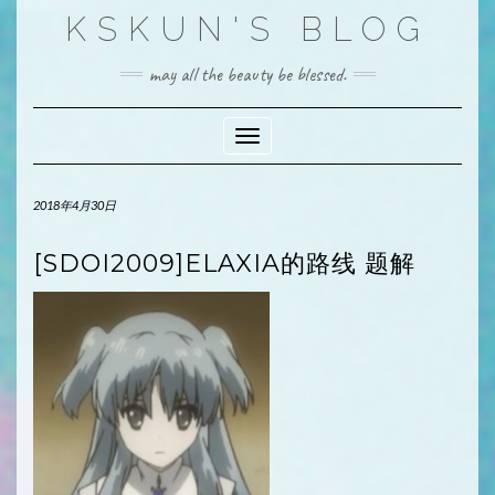
Skip
KSKUN'S BLOG
to
content
may all the beauty be blessed.
Toggle Navigation
2018年4月30日
[SDOI2009]ELAXIA的路线 题解