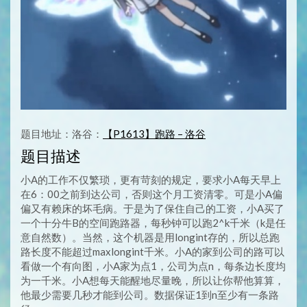
题目地址：洛谷：
【P1613】跑路 – 洛谷
题目描述
小A的工作不仅繁琐，更有苛刻的规定，要求小A每天早上
在6：00之前到达公司，否则这个月工资清零。可是小A偏
偏又有赖床的坏毛病。于是为了保住自己的工资，小A买了
一个十分牛B的空间跑路器，每秒钟可以跑2^k千米（k是任
意自然数）。当然，这个机器是用longint存的，所以总跑
路长度不能超过maxlongint千米。小A的家到公司的路可以
看做一个有向图，小A家为点1，公司为点n，每条边长度均
为一千米。小A想每天能醒地尽量晚，所以让你帮他算算，
他最少需要几秒才能到公司。数据保证1到n至少有一条路