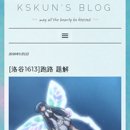
Skip
KSKUN'S BLOG
to
content
may all the beauty be blessed.
Toggle Navigation
2018年5月2日
[洛谷1613]跑路 题解