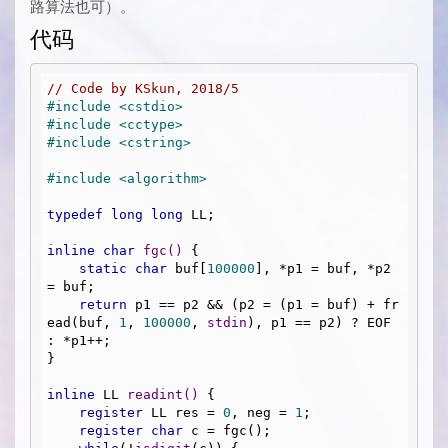
路算法也可）。
代码
// Code by KSkun, 2018/5
#
include
<cstdio>
#
include
<cctype>
#
include
<cstring>
#
include
<algorithm>
typedef
long
long
 LL;

inline
char
fgc
()
{

static
char
 buf[
100000
], *p1 = buf, *p2 
= buf;

return
 p1 == p2 && (p2 = (p1 = buf) + fr
ead(buf, 
1
, 
100000
, 
stdin
), p1 == p2) ? EOF 
: *p1++;

}

inline
 LL 
readint
()
{

register
 LL res = 
0
, neg = 
1
;

register
char
 c = fgc();
