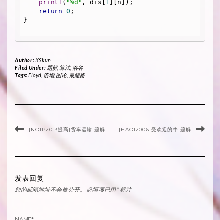
printf
(
"%d"
, dis[
1
][n]);

return
0
;

}

Author:
KSkun
Filed Under:
题解
,
算法
,
洛谷
Tags:
Floyd
,
倍增
,
图论
,
最短路
[NOIP2013提高]货车运输 题解
[HAOI2006]受欢迎的牛 题解
发表回复
您的邮箱地址不会被公开。
必填项已用
*
标注
NAME
*