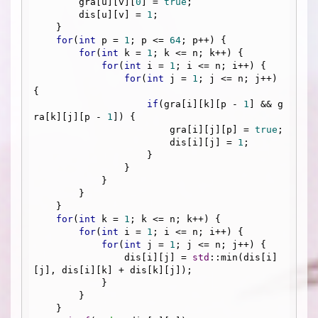
        gra[u][v][
0
] = 
true
;

        dis[u][v] = 
1
;

    }

for
(
int
 p = 
1
; p <= 
64
; p++) {

for
(
int
 k = 
1
; k <= n; k++) {

for
(
int
 i = 
1
; i <= n; i++) {

for
(
int
 j = 
1
; j <= n; j++) 
{

if
(gra[i][k][p - 
1
] && g
ra[k][j][p - 
1
]) {

                        gra[i][j][p] = 
true
;

                        dis[i][j] = 
1
;

                    }

                }

            }

        }

    }

for
(
int
 k = 
1
; k <= n; k++) {

for
(
int
 i = 
1
; i <= n; i++) {

for
(
int
 j = 
1
; j <= n; j++) {

                dis[i][j] = 
std
::min(dis[i]
[j], dis[i][k] + dis[k][j]);

            }

        }

    }
