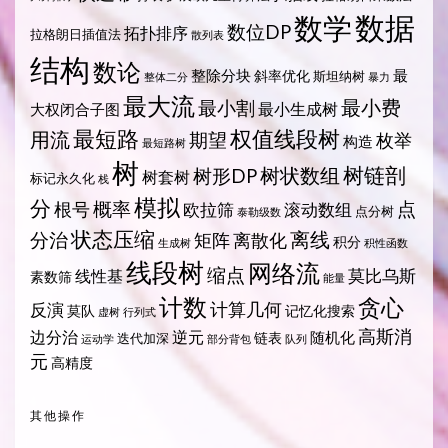
数据
数学
数位DP
拓扑排序
拉格朗日插值法
散列表
结构
数论
整除分块
最
斜率优化
斯坦纳树
整体二分
暴力
最大流
最小费
最小割
最小生成树
大权闭合子图
最短路
权值线段树
用流
期望
枚举
构造
最短路树
树
树状数组
树链剖
树形DP
树套树
标记永久化
栈
模拟
分
概率
点
根号
欧拉筛
滚动数组
点分树
泰勒级数
状态压缩
离线
分治
矩阵
离散化
积分
生成树
积性函数
线段树
网络流
缩点
莫比乌斯
线性基
素数筛
能量
计数
贪心
计算几何
反演
莫队
记忆化搜索
虚树
行列式
高斯消
边分治
逆元
随机化
链表
迭代加深
运动学
部分背包
队列
元
高精度
其他操作