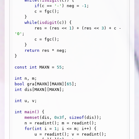
while
(!
isdigit
(c)) {

if
(c == 
'-'
) neg = 
-1
;

        c = fgc();

    }

while
(
isdigit
(c)) {

        res = (res << 
1
) + (res << 
3
) + c - 
'0'
;

        c = fgc();

    }

return
 res * neg;

}

const
int
 MAXN = 
55
;

int
bool
 gra[MAXN][MAXN][
65
int
 dis[MAXN][MAXN];

int
 u, v;

int
main
()
{

memset
(dis, 
0x3f
, 
sizeof
(dis));

    n = readint(); m = readint();

for
(
int
 i = 
1
; i <= m; i++) {

        u = readint(); v = readint();
