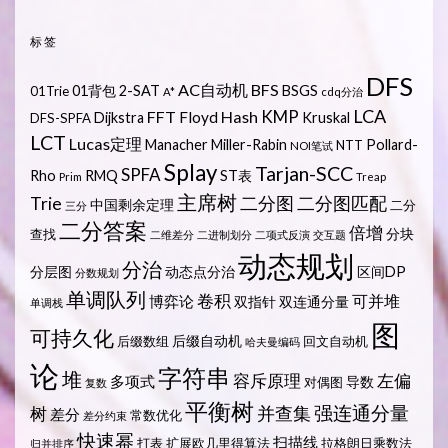
标签
DFS
AC自动机
BFS
01背包
2-SAT
BSGS
01Trie
A*
cdq分治
LCA
KMP
FFT
Hash
Floyd
Dijkstra
Kruskal
DFS-SPFA
LCT
Lucas定理
Manacher
Miller-Rabin
Pollard-
NTT
NOI笔试
Splay
Tarjan-SCC
SPFA
Rho
RMQ
ST表
Prim
Treap
主席树
Trie
二分图
二分图匹配
中国剩余定理
二分
三分
二分答案
倍增
分块
查找
二维差分
二进制划分
二项式反演
交互题
动态规划
分治
分层图
动态点分治
区间DP
分数规划
单调队列
卷积
可并堆
博弈论
双指针
双连通分量
单调栈
图
可持久化
后缀自动机
后缀数组
回文自动机
哈夫曼编码
论
字符串
堆
容斥原理
左偏
多项式
导数
对偶图
复数
平衡树
强连通分量
树
并查集
差分
常数优化
差分约束
快速幂
扫描线
打表
扩展欧几里得算法
拉格朗日乘数法
归并排序