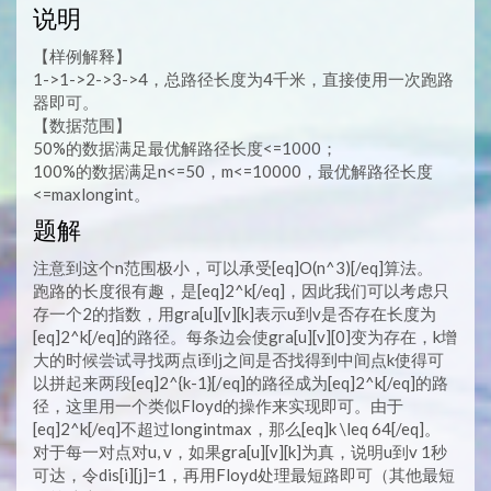
说明
【样例解释】
1->1->2->3->4，总路径长度为4千米，直接使用一次跑路
器即可。
【数据范围】
50%的数据满足最优解路径长度<=1000；
100%的数据满足n<=50，m<=10000，最优解路径长度
<=maxlongint。
题解
注意到这个n范围极小，可以承受[eq]O(n^3)[/eq]算法。
跑路的长度很有趣，是[eq]2^k[/eq]，因此我们可以考虑只
存一个2的指数，用gra[u][v][k]表示u到v是否存在长度为
[eq]2^k[/eq]的路径。每条边会使gra[u][v][0]变为存在，k增
大的时候尝试寻找两点i到j之间是否找得到中间点k使得可
以拼起来两段[eq]2^{k-1}[/eq]的路径成为[eq]2^k[/eq]的路
径，这里用一个类似Floyd的操作来实现即可。由于
[eq]2^k[/eq]不超过longintmax，那么[eq]k \leq 64[/eq]。
对于每一对点对u, v，如果gra[u][v][k]为真，说明u到v 1秒
可达，令dis[i][j]=1，再用Floyd处理最短路即可（其他最短