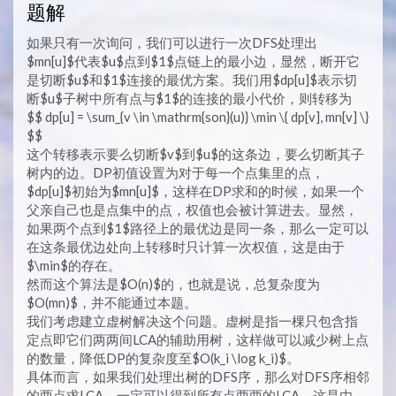
题解
如果只有一次询问，我们可以进行一次DFS处理出
$mn[u]$代表$u$点到$1$点链上的最小边，显然，断开它
是切断$u$和$1$连接的最优方案。我们用$dp[u]$表示切
断$u$子树中所有点与$1$的连接的最小代价，则转移为
$$ dp[u] = \sum_{v \in \mathrm{son}(u)} \min \{ dp[v], mn[v] \}
$$
这个转移表示要么切断$v$到$u$的这条边，要么切断其子
树内的边。DP初值设置为对于每一个点集里的点，
$dp[u]$初始为$mn[u]$，这样在DP求和的时候，如果一个
父亲自己也是点集中的点，权值也会被计算进去。显然，
如果两个点到$1$路径上的最优边是同一条，那么一定可以
在这条最优边处向上转移时只计算一次权值，这是由于
$\min$的存在。
然而这个算法是$O(n)$的，也就是说，总复杂度为
$O(mn)$，并不能通过本题。
我们考虑建立虚树解决这个问题。虚树是指一棵只包含指
定点即它们两两间LCA的辅助用树，这样做可以减少树上点
的数量，降低DP的复杂度至$O(k_i \log k_i)$。
具体而言，如果我们处理出树的DFS序，那么对DFS序相邻
的两点求LCA，一定可以得到所有点两两的LCA，这是由