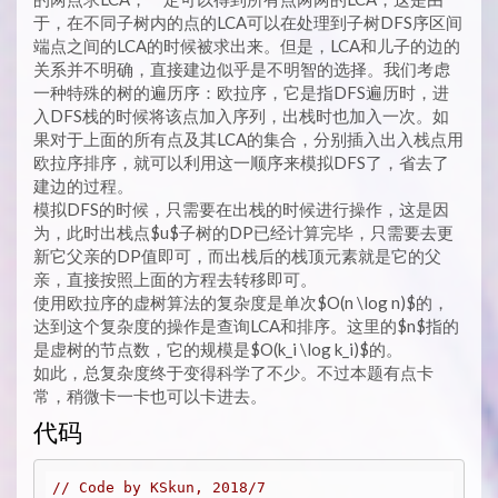
于，在不同子树内的点的LCA可以在处理到子树DFS序区间
端点之间的LCA的时候被求出来。但是，LCA和儿子的边的
关系并不明确，直接建边似乎是不明智的选择。我们考虑
一种特殊的树的遍历序：欧拉序，它是指DFS遍历时，进
入DFS栈的时候将该点加入序列，出栈时也加入一次。如
果对于上面的所有点及其LCA的集合，分别插入出入栈点用
欧拉序排序，就可以利用这一顺序来模拟DFS了，省去了
建边的过程。
模拟DFS的时候，只需要在出栈的时候进行操作，这是因
为，此时出栈点$u$子树的DP已经计算完毕，只需要去更
新它父亲的DP值即可，而出栈后的栈顶元素就是它的父
亲，直接按照上面的方程去转移即可。
使用欧拉序的虚树算法的复杂度是单次$O(n \log n)$的，
达到这个复杂度的操作是查询LCA和排序。这里的$n$指的
是虚树的节点数，它的规模是$O(k_i \log k_i)$的。
如此，总复杂度终于变得科学了不少。不过本题有点卡
常，稍微卡一卡也可以卡进去。
代码
// Code by KSkun, 2018/7