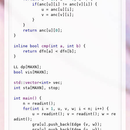
if
(anc[u][i] != anc[v][i]) {

            u = anc[u][i];

            v = anc[v][i];

        }

    }

return
 anc[u][
0
];

}

inline
bool
cmp
(
int
 a, 
int
 b)
{

return
 dfn[a] < dfn[b];

}

bool
 vis[MAXN];

std
::
vector
<
int
int
 sta[MAXN], stop;

int
main
()
{

    n = readint();

for
(
int
 i = 
1
, u, v, w; i < n; i++) {

        u = readint(); v = readint(); w = re
adint();

        gra[u].push_back(Edge {v, w});

        gra[v].push_back(Edge {u, w});
