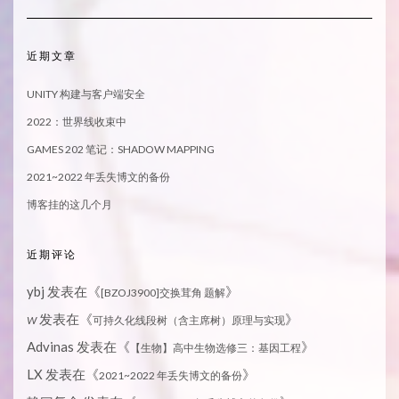
近期文章
UNITY 构建与客户端安全
2022：世界线收束中
GAMES 202 笔记：SHADOW MAPPING
2021~2022 年丢失博文的备份
博客挂的这几个月
近期评论
ybj
发表在《
》
[BZOJ3900]交换茸角 题解
发表在《
》
W
可持久化线段树（含主席树）原理与实现
Advinas
发表在《
》
【生物】高中生物选修三：基因工程
LX
发表在《
》
2021~2022 年丢失博文的备份