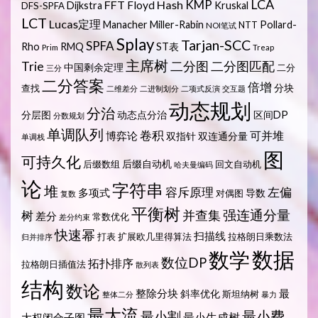
LCA
KMP
FFT
Hash
Floyd
Dijkstra
Kruskal
DFS-SPFA
LCT
Lucas定理
Manacher
Miller-Rabin
Pollard-
NTT
NOI笔试
Splay
Tarjan-SCC
SPFA
Rho
RMQ
ST表
Prim
Treap
主席树
Trie
二分图
二分图匹配
中国剩余定理
二分
三分
二分答案
倍增
分块
查找
二维差分
二进制划分
二项式反演
交互题
动态规划
分治
分层图
动态点分治
区间DP
分数规划
单调队列
卷积
可并堆
博弈论
双指针
双连通分量
单调栈
图
可持久化
后缀自动机
后缀数组
回文自动机
哈夫曼编码
论
字符串
堆
容斥原理
左偏
多项式
导数
对偶图
复数
平衡树
强连通分量
树
并查集
差分
常数优化
差分约束
快速幂
扫描线
打表
扩展欧几里得算法
拉格朗日乘数法
归并排序
数据
数学
数位DP
拓扑排序
拉格朗日插值法
散列表
结构
数论
整除分块
最
斜率优化
斯坦纳树
整体二分
暴力
最大流
最小费
最小割
最小生成树
大权闭合子图