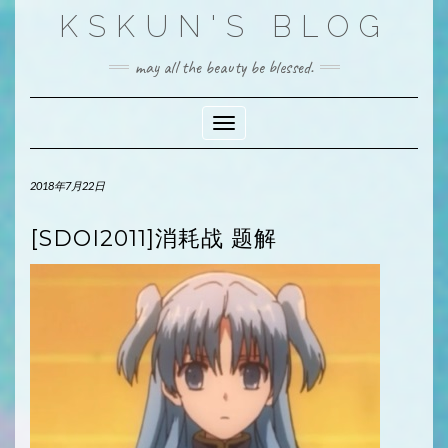
Skip
KSKUN'S BLOG
to
content
may all the beauty be blessed.
Toggle Navigation
2018年7月22日
[SDOI2011]消耗战 题解