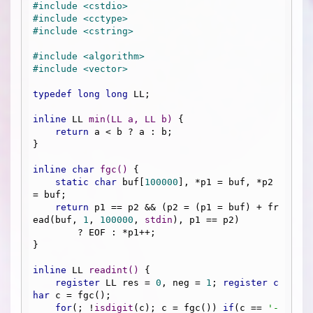
#
include
<cstdio>
#
include
<cctype>
#
include
<cstring>
#
include
<algorithm>
#
include
<vector>
typedef
long
long
 LL;

inline
 LL 
min
(LL a, LL b)
{

return
 a < b ? a : b;

}

inline
char
fgc
()
{

static
char
 buf[
100000
], *p1 = buf, *p2 
= buf;

return
 p1 == p2 && (p2 = (p1 = buf) + fr
ead(buf, 
1
, 
100000
, 
stdin
), p1 == p2)

        ? EOF : *p1++;

}

inline
 LL 
readint
()
{

register
 LL res = 
0
, neg = 
1
; 
register
c
har
 c = fgc();

for
(; !
isdigit
(c); c = fgc()) 
if
(c == 
'-