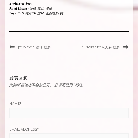
Author:
KSkun
Filed Under:
题解
,
算法
,
省选
Tags:
DFS
,
树形DP
,
虚树
,
动态规划
,
树
[TJOI2015]弦论 题解
[HNOI2012]永无乡 题解
发表回复
您的邮箱地址不会被公开。
必填项已用
*
标注
NAME
*
EMAIL ADDRESS
*