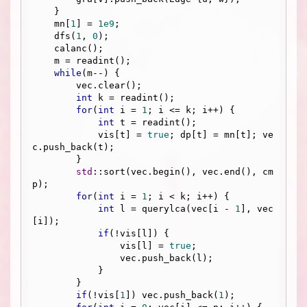
    }

    mn[
1
] = 
1e9
;

    dfs(
1
, 
0
);

    calanc();

    m = readint();

while
(m--) {

        vec.clear();

int
 k = readint();

for
(
int
 i = 
1
; i <= k; i++) {

int
 t = readint();

            vis[t] = 
true
; dp[t] = mn[t]; ve
c.push_back(t);

        }

std
::sort(vec.begin(), vec.end(), cm
p);

for
(
int
 i = 
1
; i < k; i++) {

int
 l = querylca(vec[i - 
1
], vec
[i]);

if
(!vis[l]) {

                vis[l] = 
true
;

                vec.push_back(l);

            }

        }

if
(!vis[
1
]) vec.push_back(
1
);
