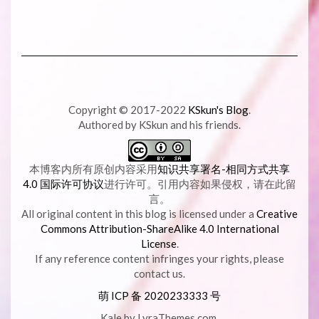
Copyright © 2017-2022
KSkun's Blog
.
Authored by KSkun and his friends.
本博客内所有原创内容采用
知识共享署名-相同方式共享
4.0 国际许可协议
进行许可。引用内容如果侵权，请在此留
言。
All original content in this blog is licensed under a
Creative
Commons Attribution-ShareAlike 4.0 International
License
.
If any reference content infringes your rights, please
contact us.
萌 ICP 备
2020233333 号
Kale
by LyraThemes.com.