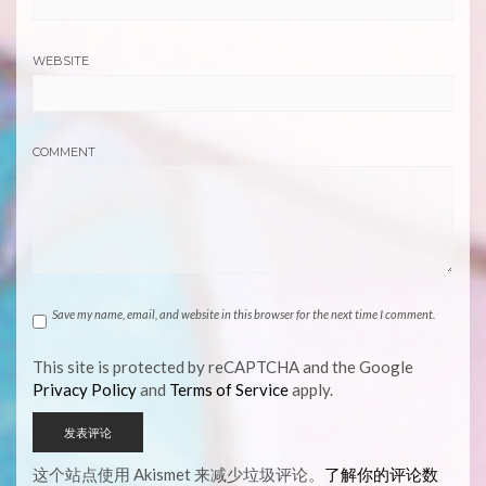
WEBSITE
COMMENT
Save my name, email, and website in this browser for the next time I comment.
This site is protected by reCAPTCHA and the Google
Privacy Policy
and
Terms of Service
apply.
这个站点使用 Akismet 来减少垃圾评论。
了解你的评论数