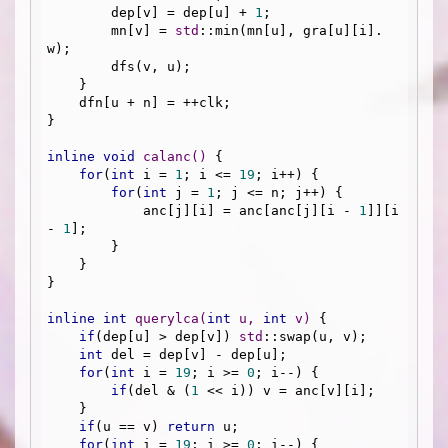
        dep[v] = dep[u] + 
1
;

        mn[v] = 
std
::min(mn[u], gra[u][i].
w);

        dfs(v, u);

    }

    dfn[u + n] = ++clk;

}

inline
void
calanc
()
{

for
(
int
 i = 
1
; i <= 
19
; i++) {

for
(
int
 j = 
1
; j <= n; j++) {

            anc[j][i] = anc[anc[j][i - 
1
]][i 
- 
1
];

        }

    }

}

inline
int
querylca
(
int
 u, 
int
 v)
{

if
(dep[u] > dep[v]) 
std
::swap(u, v);

int
 del = dep[v] - dep[u];

for
(
int
 i = 
19
; i >= 
0
; i--) {

if
(del & (
1
 << i)) v = anc[v][i];

    }

if
(u == v) 
return
 u;

for
(
int
 i = 
19
; i >= 
0
; i--) {
