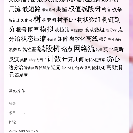
最短路
权值线段树
用流
期望
枚举
构造
最短路树
树
树状数组
树链剖
树形DP
树套树
标记永久化
栈
模拟
分
概率
点
根号
欧拉筛
滚动数组
点分树
泰勒级数
状态压缩
离线
分治
矩阵
离散化
积分
生成树
积性函数
线段树
网络流
缩点
莫比乌斯
线性基
素数筛
能量
计数
贪心
计算几何
反演
莫队
记忆化搜索
虚树
行列式
高斯消
边分治
逆元
随机化
链表
迭代加深
运动学
部分背包
队列
元
高精度
其他操作
登录
条目 FEED
评论 FEED
WORDPRESS.ORG