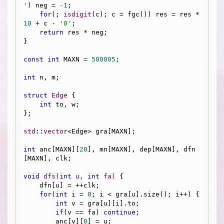
'
) neg = 
-1
;

for
(; 
isdigit
(c); c = fgc()) res = res * 
10
 + c - 
'0'
;

return
 res * neg;

}

const
int
 MAXN = 
500005
;

int
 n, m;

struct
Edge
 {
int
 to, w;

};

std
::
vector
<Edge> gra[MAXN];

int
 anc[MAXN][
20
], mn[MAXN], dep[MAXN], dfn
[MAXN], clk;

void
dfs
(
int
 u, 
int
 fa)
{

    dfn[u] = ++clk;

for
(
int
 i = 
0
; i < gra[u].size(); i++) {

int
 v = gra[u][i].to;

if
(v == fa) 
continue
;

        anc[v][
0
] = u;
