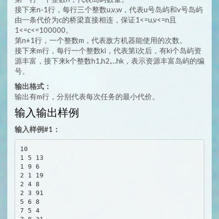
接下来n-1行，每行三个整数u,v,w，代表u号岛屿和v号岛屿
由一条代价为c的桥梁直接相连，保证1<=u,v<=n且
1<=c<=100000。
第n+1行，一个整数m，代表敌方机器能使用的次数。
接下来m行，每行一个整数ki，代表第i次后，有ki个岛屿资
源丰富，接下来k个整数h1,h2,…hk，表示资源丰富岛屿的编
号。
输出格式：
输出有m行，分别代表每次任务的最小代价。
输入输出样例
输入样例#1：
10

1 5 13

1 9 6

2 1 19

2 4 8

2 3 91

5 6 8

7 5 4
