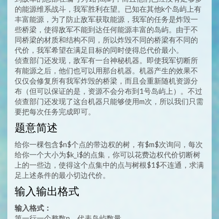
的能源维系战斗，我军胜利在望。已知在其他k个岛屿上有
丰富能源，为了防止敌军获取能源，我军的任务是炸毁一
些桥梁，使得敌军不能到达任何能源丰富的岛屿。由于不
同桥梁的材质和结构不同，所以炸毁不同的桥梁有不同的
代价，我军希望在满足目标的同时使得总代价最小。
侦查部门还发现，敌军有一台神秘机器。即使我军切断所
有能源之后，他们也可以用那台机器。机器产生的效果不
仅仅会修复所有我军炸毁的桥梁，而且会重新随机资源分
布（但可以保证的是，资源不会分布到1号岛屿上）。不过
侦查部门还发现了这台机器只能够使用m次，所以我们只需
要把每次任务完成即可。
题意简述
给你一棵包含$n$个点的带边权的树，有$m$次询问，每次
给你一个大小为$k_i$的点集，你可以花费边权代价切断树
上的一些边，使得这个点集中的点与树根$1$不连通，求满
足上述条件的最小切边代价。
输入输出格式
输入格式：
第一行一个整数n，代表岛屿数量。