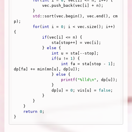
for
(
int
 i = 
0
; vec[i] <= n; i++) {

            vec.push_back(vec[i] + n);

        }

std
::sort(vec.begin(), vec.end(), cm
p);

for
(
int
 i = 
0
; i < vec.size(); i++) 
{

if
(vec[i] <= n) {

                sta[stop++] = vec[i];

            } 
else
 {

int
 u = sta[--stop];

if
(u != 
1
) {

int
 fa = sta[stop - 
1
]; 
dp[fa] += min(mn[u], dp[u]);

                } 
else
 {

printf
(
"%lld\n"
, dp[u]);

                }

                dp[u] = 
0
; vis[u] = 
false
;

            }

        }

    }

return
0
;
