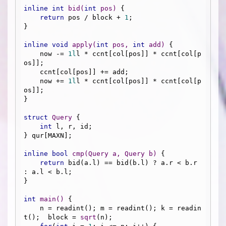
inline
int
bid
(
int
 pos)
{

return
 pos / block + 
1
;

}

inline
void
apply
(
int
 pos, 
int
 add)
{

    now -= 
1l
l * ccnt[col[pos]] * ccnt[col[p
os]];

    ccnt[col[pos]] += add;

    now += 
1l
l * ccnt[col[pos]] * ccnt[col[p
os]];

}

struct
Query
 {
int
 l, r, id;

} qur[MAXN];

inline
bool
cmp
(Query a, Query b)
{

return
 bid(a.l) == bid(b.l) ? a.r < b.r 
: a.l < b.l;

}

int
main
()
{

    n = readint(); m = readint(); k = readin
t();  block = 
sqrt
(n);
