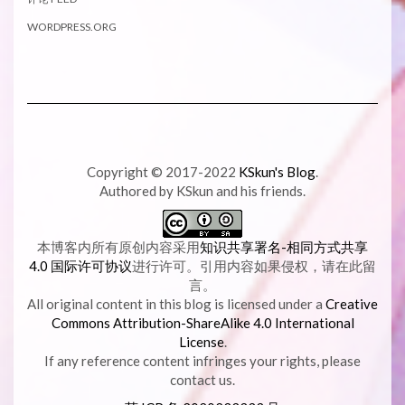
WORDPRESS.ORG
Copyright © 2017-2022
KSkun's Blog
.
Authored by KSkun and his friends.
本博客内所有原创内容采用
知识共享署名-相同方式共享
4.0 国际许可协议
进行许可。引用内容如果侵权，请在此留
言。
All original content in this blog is licensed under a
Creative
Commons Attribution-ShareAlike 4.0 International
License
.
If any reference content infringes your rights, please
contact us.