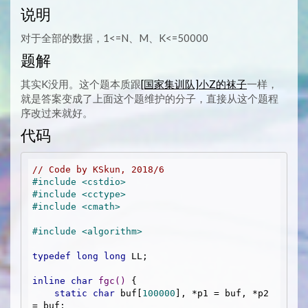
说明
对于全部的数据，1<=N、M、K<=50000
题解
其实K没用。这个题本质跟
[国家集训队]小Z的袜子
一样，
就是答案变成了上面这个题维护的分子，直接从这个题程
序改过来就好。
代码
// Code by KSkun, 2018/6
#
include
<cstdio>
#
include
<cctype>
#
include
<cmath>
#
include
<algorithm>
typedef
long
long
 LL;

inline
char
fgc
()
{

static
char
 buf[
100000
], *p1 = buf, *p2 
= buf;
