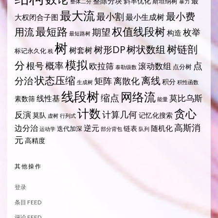
整除分块
最
斜率优化
斯坦纳树
整体二分
暴力
最大流
最小费
最小割
最小生成树
大权闭合子图
最短路
权值线段树
用流
期望
枚举
构造
最短路树
树
树状数组
树链剖
树形DP
树套树
标记永久化
栈
模拟
分
概率
点
根号
欧拉筛
滚动数组
点分树
泰勒级数
状态压缩
离线
分治
矩阵
离散化
积分
生成树
积性函数
线段树
网络流
缩点
莫比乌斯
线性基
素数筛
能量
计数
贪心
计算几何
反演
莫队
记忆化搜索
虚树
行列式
高斯消
边分治
逆元
随机化
链表
迭代加深
运动学
部分背包
队列
元
高精度
其他操作
登录
条目 FEED
评论 FEED