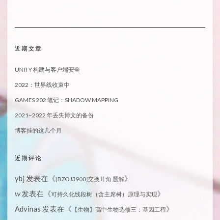
近期文章
UNITY 构建与客户端安全
2022：世界线收束中
GAMES 202 笔记：SHADOW MAPPING
2021~2022 年丢失博文的备份
博客挂的这几个月
近期评论
ybj
发表在《
》
[BZOJ3900]交换茸角 题解
发表在《
》
W
可持久化线段树（含主席树）原理与实现
Advinas
发表在《
》
【生物】高中生物选修三：基因工程