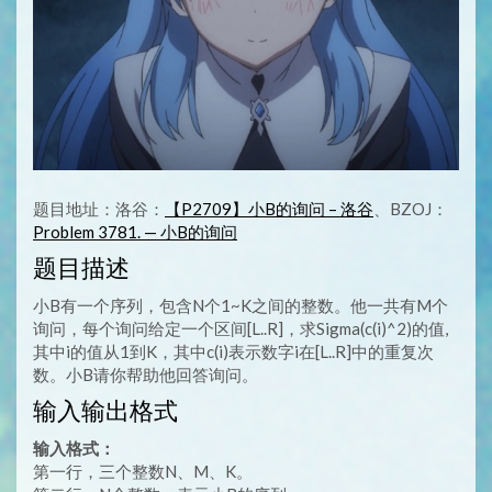
题目地址：洛谷：
【P2709】小B的询问 – 洛谷
、BZOJ：
Problem 3781. — 小B的询问
题目描述
小B有一个序列，包含N个1~K之间的整数。他一共有M个
询问，每个询问给定一个区间[L..R]，求Sigma(c(i)^2)的值,
其中i的值从1到K，其中c(i)表示数字i在[L..R]中的重复次
数。小B请你帮助他回答询问。
输入输出格式
输入格式：
第一行，三个整数N、M、K。