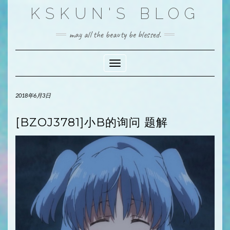
Skip
KSKUN'S BLOG
to
content
may all the beauty be blessed.
Toggle Navigation
2018年6月3日
[BZOJ3781]小B的询问 题解