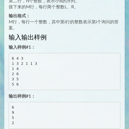
第二行，N个整数，表示小B的序列。
接下来的M行，每行两个整数L、R。
输出格式：
M行，每行一个整数，其中第i行的整数表示第i个询问的答
案。
输入输出样例
输入样例#1：
6 4 3

1 3 2 1 1 3

1 4

2 6

3 5

输出样例#1：
6

9

5
