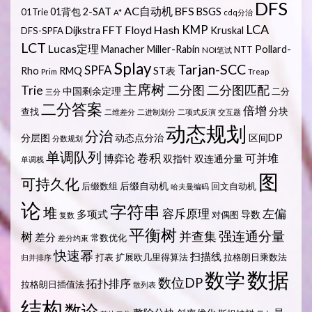
DFS
AC自动机
BFS
01背包
2-SAT
BSGS
01Trie
A*
cdq分治
LCA
KMP
FFT
Hash
Floyd
Dijkstra
Kruskal
DFS-SPFA
LCT
Lucas定理
Manacher
Miller-Rabin
Pollard-
NTT
NOI笔试
Splay
Tarjan-SCC
SPFA
Rho
RMQ
ST表
Prim
Treap
主席树
Trie
二分图
二分图匹配
中国剩余定理
二分
三分
二分答案
倍增
分块
查找
二维差分
二进制划分
二项式反演
交互题
动态规划
分治
分层图
动态点分治
区间DP
分数规划
单调队列
卷积
可并堆
博弈论
双指针
双连通分量
单调栈
图
可持久化
后缀自动机
后缀数组
回文自动机
哈夫曼编码
论
字符串
堆
容斥原理
左偏
多项式
导数
对偶图
复数
平衡树
强连通分量
树
并查集
差分
常数优化
差分约束
快速幂
扫描线
打表
扩展欧几里得算法
拉格朗日乘数法
归并排序
数据
数学
数位DP
拓扑排序
拉格朗日插值法
散列表
结构
数论