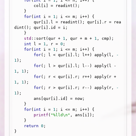
for
(
int
 i = 
1
; i <= n; i++) {

        col[i] = readint();

    }

for
(
int
 i = 
1
; i <= m; i++) {

        qur[i].l = readint(); qur[i].r = rea
dint(); qur[i].id = i;

    }

std
::sort(qur + 
1
, qur + m + 
1
, cmp);

int
 l = 
1
, r = 
0
;

for
(
int
 i = 
1
; i <= m; i++) {

for
(; l < qur[i].l; l++) apply(l, 
-
1
);

for
(; l > qur[i].l; l--) apply(l - 
1
, 
1
);

for
(; r < qur[i].r; r++) apply(r + 
1
, 
1
);

for
(; r > qur[i].r; r--) apply(r, 
-
1
);

        ans[qur[i].id] = now;

    }

for
(
int
 i = 
1
; i <= m; i++) {

printf
(
"%lld\n"
, ans[i]);

    }

return
0
;
