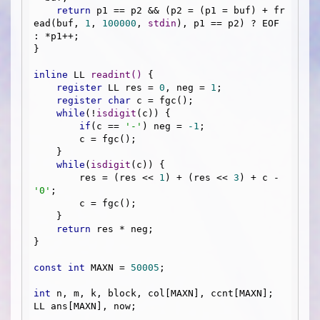
return
 p1 == p2 && (p2 = (p1 = buf) + fr
ead(buf, 
1
, 
100000
, 
stdin
), p1 == p2) ? EOF 
: *p1++;

}

inline
 LL 
readint
()
{

register
 LL res = 
0
, neg = 
1
;

register
char
 c = fgc();

while
(!
isdigit
(c)) {

if
(c == 
'-'
) neg = 
-1
;

        c = fgc();

    }

while
(
isdigit
(c)) {

        res = (res << 
1
) + (res << 
3
) + c - 
'0'
;

        c = fgc();

    }

return
 res * neg;

}

const
int
 MAXN = 
50005
;

int
 n, m, k, block, col[MAXN], ccnt[MAXN];

LL ans[MAXN], now;
