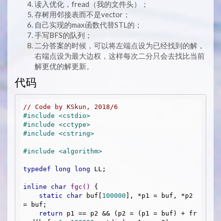
读入优化，fread（我的文件头）；
存树用邻接表而不是vector；
自己实现的max函数代替STL的；
手写BFS的队列；
二分答案的时候，可以将左端点设为已经找到的解，
右端点设为最大边权，这样每次二分只会去找比当前
解更优的解更新。
代码
// Code by KSkun, 2018/6
#
include
<cstdio>
#
include
<cctype>
#
include
<cstring>
#
include
<algorithm>
typedef
long
long
 LL;

inline
char
fgc
()
{

static
char
 buf[
100000
], *p1 = buf, *p2 
= buf;

return
 p1 == p2 && (p2 = (p1 = buf) + fr