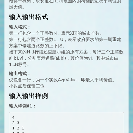
给你一棵树，求长度在[L, U]范围内的树链的边权平均值的
最大值。
输入输出格式
输入格式：
第一行包含一个正整数N，表示X国的城市个数。
第二行包含两个正整数L、U，表示政府要求的第一期重建
方案中修建道路数的上下限。
接下来的N-1行描述重建小组的原有方案，每行三个正整数
ai, bi, vi，分别表示道路(ai, bi)，其价值为vi。其中城市由
1…N标号。
输出格式：
仅包含一行，为一个实数AvgValue，即最大平均价值。
小数点后保留三位。
输入输出样例
输入样例#1：
4 

2 3 

1 2 1 
