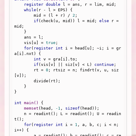
register
double
 l = ans, r = lim, mid;

while
(r - l > EPS) {

        mid = (l + r) / 
2
;

if
(check(u, mid)) l = mid; 
else
 r = 
mid;

    }

    ans = l;

    vis[u] = 
true
;

for
(
register
int
 i = head[u]; ~i; i = gr
a[i].nxt) {

int
 v = gra[i].to;

if
(vis[v] || siz[v] < L) 
continue
;

        rt = 
0
; rtsiz = n; findrt(v, u, siz
[v]);

        divide(rt);

    }

}

int
main
()
{

memset
(head, 
-1
, 
sizeof
(head));

    n = readint(); L = readint(); U = readin
t();

for
(
register
int
 i = 
1
, a, b, c; i < n; 
i++) {

        a = readint(); b = readint(); c = re