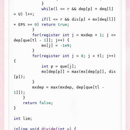
            }

while
(l <= r && dep[p] + deq[l] 
> U) l++;

if
(l <= r && dis[p] + mx[deq[l]] 
+ EPS >= 
0
) 
return
true
;

        }

for
(
register
int
 j = mxdep + 
1
; j <= 
dep[que[tl - 
1
]]; j++) {

            mx[j] = 
-1e9
;

        }

for
(
register
int
 j = 
0
; j < tl; j++) 
{

int
 p = que[j];

            mx[dep[p]] = max(mx[dep[p]], dis
[p]);

        }

        mxdep = max(mxdep, dep[que[tl - 
1
]]);

    }

return
false
;

}

int
 lim;

inline
void
divide
(
int
 u)
{
