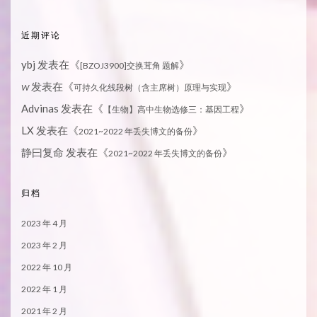
近期评论
ybj
发表在《
》
[BZOJ3900]交换茸角 题解
发表在《
》
W
可持久化线段树（含主席树）原理与实现
Advinas
发表在《
》
【生物】高中生物选修三：基因工程
LX
发表在《
》
2021~2022 年丢失博文的备份
静曰复命
发表在《
》
2021~2022 年丢失博文的备份
归档
2023 年 4 月
2023 年 2 月
2022 年 10 月
2022 年 1 月
2021 年 2 月