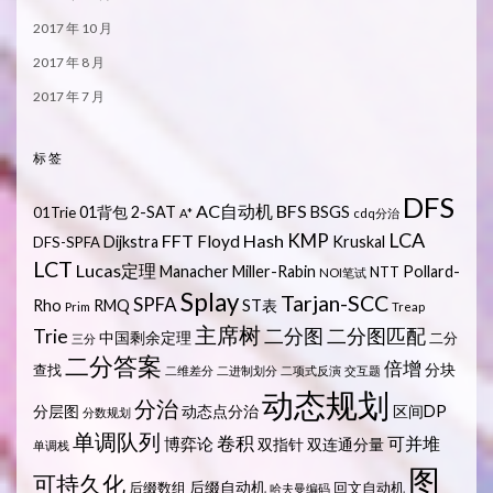
2017 年 10 月
2017 年 8 月
2017 年 7 月
标签
DFS
AC自动机
BFS
01背包
2-SAT
BSGS
01Trie
A*
cdq分治
LCA
KMP
FFT
Hash
Floyd
Dijkstra
Kruskal
DFS-SPFA
LCT
Lucas定理
Manacher
Miller-Rabin
Pollard-
NTT
NOI笔试
Splay
Tarjan-SCC
SPFA
Rho
RMQ
ST表
Prim
Treap
主席树
Trie
二分图
二分图匹配
中国剩余定理
二分
三分
二分答案
倍增
分块
查找
二维差分
二进制划分
二项式反演
交互题
动态规划
分治
分层图
动态点分治
区间DP
分数规划
单调队列
卷积
可并堆
博弈论
双指针
双连通分量
单调栈
图
可持久化
后缀自动机
后缀数组
回文自动机
哈夫曼编码