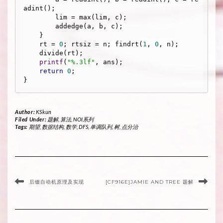
adint();

        lim = max(lim, c);

        addedge(a, b, c);

    }

    rt = 
0
; rtsiz = n; findrt(
1
, 
0
, n);

    divide(rt);

printf
(
"%.3lf"
, ans);

return
0
;

Author:
KSkun
Filed Under:
题解
,
算法
,
NOI系列
Tags:
期望
,
数据结构
,
数学
,
DFS
,
单调队列
,
树
,
点分治
后缀自动机原理及实现
[CF916E]JAMIE AND TREE 题解