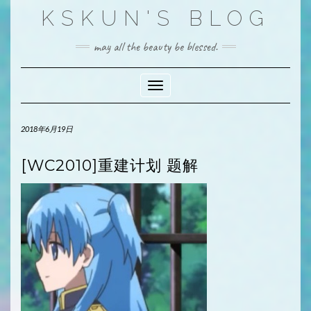
Skip
KSKUN'S BLOG
to
content
may all the beauty be blessed.
Toggle Navigation
2018年6月19日
[WC2010]重建计划 题解