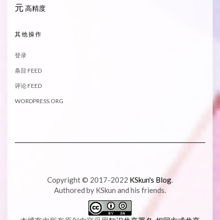
元
高精度
其他操作
登录
条目 FEED
评论 FEED
WORDPRESS.ORG
Copyright © 2017-2022
KSkun's Blog
.
Authored by KSkun and his friends.