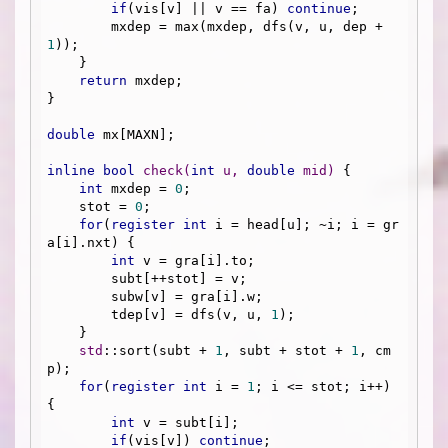
if
(vis[v] || v == fa) 
continue
;

        mxdep = max(mxdep, dfs(v, u, dep + 
1
));

    }

return
 mxdep;

}

double
 mx[MAXN];

inline
bool
check
(
int
 u, 
double
 mid)
{

int
 mxdep = 
0
;

    stot = 
0
;

for
(
register
int
 i = head[u]; ~i; i = gr
a[i].nxt) {

int
 v = gra[i].to;

        subt[++stot] = v;

        subw[v] = gra[i].w;

        tdep[v] = dfs(v, u, 
1
);

    }

std
::sort(subt + 
1
, subt + stot + 
1
, cm
p);

for
(
register
int
 i = 
1
; i <= stot; i++) 
{

int
 v = subt[i];

if
(vis[v]) 
continue
;
