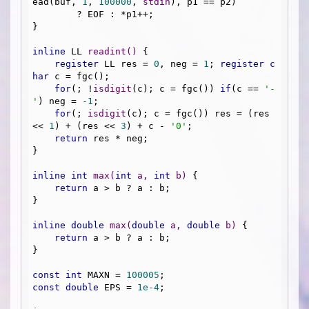
ead(buf, 
1
, 
100000
, 
stdin
), p1 == p2)

        ? EOF : *p1++;

}

inline
 LL 
readint
()
{

register
 LL res = 
0
, neg = 
1
; 
register
c
har
 c = fgc();

for
(; !
isdigit
(c); c = fgc()) 
if
(c == 
'-
'
) neg = 
-1
;

for
(; 
isdigit
(c); c = fgc()) res = (res 
<< 
1
) + (res << 
3
) + c - 
'0'
;

return
 res * neg;

}

inline
int
max
(
int
 a, 
int
 b)
{

return
 a > b ? a : b;

}

inline
double
max
(
double
 a, 
double
 b)
{

return
 a > b ? a : b;

}

const
int
 MAXN = 
100005
const
double
 EPS = 
1e-4
;
