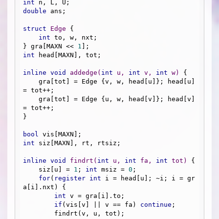
int
double
 ans;

struct
Edge
 {
int
 to, w, nxt;

} gra[MAXN << 
1
int
 head[MAXN], tot;

inline
void
addedge
(
int
 u, 
int
 v, 
int
 w)
{

    gra[tot] = Edge {v, w, head[u]}; head[u] 
= tot++;

    gra[tot] = Edge {u, w, head[v]}; head[v] 
= tot++;

}

bool
int
 siz[MAXN], rt, rtsiz;

inline
void
findrt
(
int
 u, 
int
 fa, 
int
 tot)
{

    siz[u] = 
1
; 
int
 msiz = 
0
;

for
(
register
int
 i = head[u]; ~i; i = gr
a[i].nxt) {

int
 v = gra[i].to;

if
(vis[v] || v == fa) 
continue
;

        findrt(v, u, tot);
