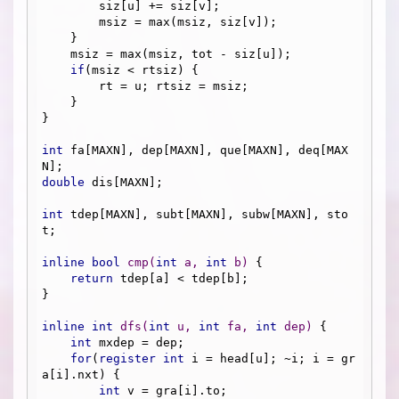
        siz[u] += siz[v];

        msiz = max(msiz, siz[v]);

    }

    msiz = max(msiz, tot - siz[u]);

if
(msiz < rtsiz) {

        rt = u; rtsiz = msiz;

    }

}

int
 fa[MAXN], dep[MAXN], que[MAXN], deq[MAX
double
 dis[MAXN];

int
 tdep[MAXN], subt[MAXN], subw[MAXN], sto
t;

inline
bool
cmp
(
int
 a, 
int
 b)
{

return
 tdep[a] < tdep[b];

}

inline
int
dfs
(
int
 u, 
int
 fa, 
int
 dep)
{

int
 mxdep = dep;

for
(
register
int
 i = head[u]; ~i; i = gr
a[i].nxt) {

int
 v = gra[i].to;
