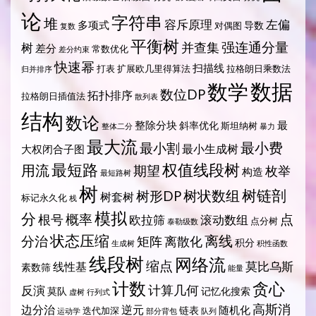
论
字符串
堆
容斥原理
左偏
多项式
导数
对偶图
复数
平衡树
强连通分量
树
并查集
差分
常数优化
差分约束
快速幂
扫描线
打表
扩展欧几里得算法
拉格朗日乘数法
归并排序
数据
数学
数位DP
拓扑排序
拉格朗日插值法
散列表
结构
数论
整除分块
最
斜率优化
斯坦纳树
整体二分
暴力
最大流
最小费
最小割
最小生成树
大权闭合子图
最短路
权值线段树
用流
期望
枚举
构造
最短路树
树
树状数组
树链剖
树形DP
树套树
标记永久化
栈
模拟
分
概率
点
根号
欧拉筛
滚动数组
点分树
泰勒级数
状态压缩
离线
分治
矩阵
离散化
积分
生成树
积性函数
线段树
网络流
缩点
莫比乌斯
线性基
素数筛
能量
计数
贪心
计算几何
反演
莫队
记忆化搜索
虚树
行列式
高斯消
边分治
逆元
随机化
链表
迭代加深
运动学
部分背包
队列