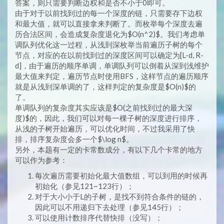
答案，则只需要判断边权和是否不小于0即可。
由于对于以前找到过的每一个深度的链，只需要存下边权
和最大值，就可以直接拿来判断了。而枚举每个深度去遍
历合法区间，会造成复杂度退化为$O(n^2)$。我们考虑单
调队列优化这一过程，从浅到深枚举当前遍历子树的每个
节点，对应的在以前找到过的深度区间可以确定为[L-d, R-
d]，由于遍历的顺序单调，单调队列可以倒着从深到浅维护
最大值来判定，遍历节点时使用BFS，这样节点的遍历顺序
就是从浅到深单调的了，这样判定的复杂度是$O(n)$的
了。
单调队列的复杂度其实应该是$O(之前找到过的最大深
度)$的，因此，我们可以对每一棵子树的深度进行排序，
从浅的子树开始遍历，可以优化时间，不过我采用了快
排，排序复杂度会多一个$\log n$。
另外，本题有一定的卡常数成分，有以下几个卡常的地方
可以作为参考：
每次遍历需要初始化最大值数组，可以到用的时候再
初始化（参见121~123行）；
对于大小小于L的子树，是找不到符合条件的链的，
因此可以不用递归下去处理（参见145行）；
可以使用计数排序代替快排（没写）；