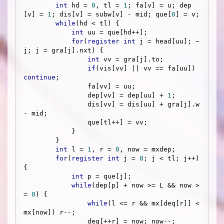
int
 hd = 
0
, tl = 
1
; fa[v] = u; dep
[v] = 
1
; dis[v] = subw[v] - mid; que[
0
] = v;

while
(hd < tl) {

int
 uu = que[hd++];

for
(
register
int
 j = head[uu]; ~
j; j = gra[j].nxt) {

int
 vv = gra[j].to;

if
(vis[vv] || vv == fa[uu]) 
continue
;

                fa[vv] = uu;

                dep[vv] = dep[uu] + 
1
;

                dis[vv] = dis[uu] + gra[j].w 
- mid;

                que[tl++] = vv;

            }

        }

int
 l = 
1
, r = 
0
, now = mxdep;

for
(
register
int
 j = 
0
; j < tl; j++) 
{

int
 p = que[j];

while
(dep[p] + now >= L && now >
= 
0
) {

while
(l <= r && mx[deq[r]] < 
mx[now]) r--;

                deq[++r] = now; now--;
