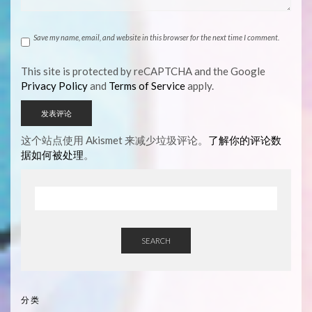
Save my name, email, and website in this browser for the next time I comment.
This site is protected by reCAPTCHA and the Google
Privacy Policy
and
Terms of Service
apply.
这个站点使用 Akismet 来减少垃圾评论。
了解你的评论数
据如何被处理
。
SEARCH
分类