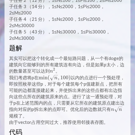
子任务 3 （14 分），1≤N≤2000，1≤Pi≤2000，
2≤M≤2000
子任务 4 （21 分），1≤N≤2000，1≤Pi≤2000，
2≤M≤30000
子任务 5 （43 分），1≤N≤30000，1≤Pi≤30000，
2≤M≤30000
题解
其实可以把这个转化成一个最短路问题，从一个有doge的
建筑向它能够到的所有建筑连有向边，但是如果p太小，边
2
n^2
的数量甚至可以达到
。
n
\min(\sqrt{n},
m
i
n
(
,
1
0
0
)
我们考虑将p在
以内的点进行一个预处理，
n
100)
即按照枚举这些p，对于每个建筑每个p值建新点，把所有
可能的边都直接建起来，并使拆出来的这些点都有出边指
向这些点所在的建筑原来的点。进行了这一通预处理，对
于p在上述范围内的点，只需要从它所在的建筑原点建出边
n
指向对应的p拆出来的点即可。优化后的边数就只有
n
n
\sqrt{n}
规模了。
由于vector占用空间过大，推荐使用邻接表存图。
代码