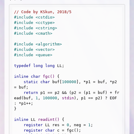
// Code by KSkun, 2018/5
#
include
<cstdio>
#
include
<cctype>
#
include
<cstring>
#
include
<cmath>
#
include
<algorithm>
#
include
<vector>
#
include
<queue>
typedef
long
long
 LL;

inline
char
fgc
()
{

static
char
 buf[
100000
], *p1 = buf, *p2 
= buf;

return
 p1 == p2 && (p2 = (p1 = buf) + fr
ead(buf, 
1
, 
100000
, 
stdin
), p1 == p2) ? EOF 
: *p1++;

}

inline
 LL 
readint
()
{

register
 LL res = 
0
, neg = 
1
;

register
char
 c = fgc();
