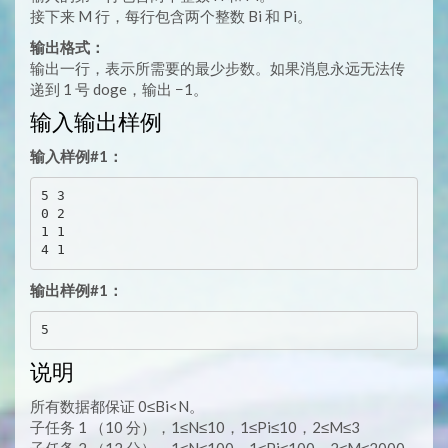
接下来 M 行，每行包含两个整数 Bi 和 Pi。
输出格式：
输出一行，表示所需要的最少步数。如果消息永远无法传
递到 1 号 doge，输出 −1。
输入输出样例
输入样例#1：
5 3

0 2

1 1

输出样例#1：
说明
所有数据都保证 0≤Bi<N。
子任务 1 （10 分），1≤N≤10，1≤Pi≤10，2≤M≤3
子任务 2 （12 分），1≤N≤100，1≤Pi≤100，2≤M≤2000