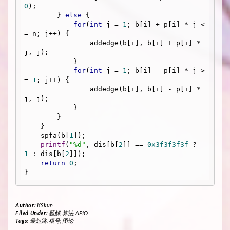
0
);

        } 
else
 {

for
(
int
 j = 
1
; b[i] + p[i] * j <
= n; j++) {

                addedge(b[i], b[i] + p[i] * 
j, j);

            }

for
(
int
 j = 
1
; b[i] - p[i] * j >
= 
1
; j++) {

                addedge(b[i], b[i] - p[i] * 
j, j);

            }

        }

    }

    spfa(b[
1
]);

printf
(
"%d"
, dis[b[
2
]] == 
0x3f3f3f3f
 ? 
-
1
 : dis[b[
2
]]);

return
0
;

Author:
KSkun
Filed Under:
题解
,
算法
,
APIO
Tags:
最短路
,
根号
,
图论