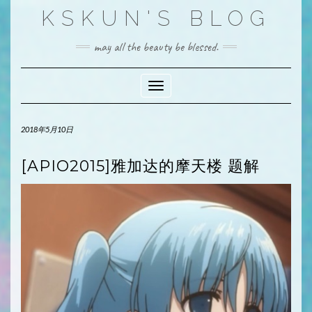
Skip
KSKUN'S BLOG
to
content
may all the beauty be blessed.
Toggle Navigation
2018年5月10日
[APIO2015]雅加达的摩天楼 题解