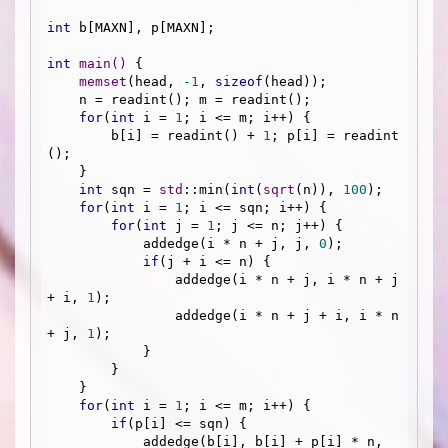
int
 b[MAXN], p[MAXN];

int
main
()
{

memset
(head, 
-1
, 
sizeof
(head));

    n = readint(); m = readint();

for
(
int
 i = 
1
; i <= m; i++) {

        b[i] = readint() + 
1
; p[i] = readint
();

    }

int
 sqn = 
std
::min(
int
(
sqrt
(n)), 
100
);

for
(
int
 i = 
1
; i <= sqn; i++) {

for
(
int
 j = 
1
; j <= n; j++) {

            addedge(i * n + j, j, 
0
);

if
(j + i <= n) {

                addedge(i * n + j, i * n + j 
+ i, 
1
);

                addedge(i * n + j + i, i * n 
+ j, 
1
);

            }

        }

    }

for
(
int
 i = 
1
; i <= m; i++) {

if
(p[i] <= sqn) {

            addedge(b[i], b[i] + p[i] * n, 