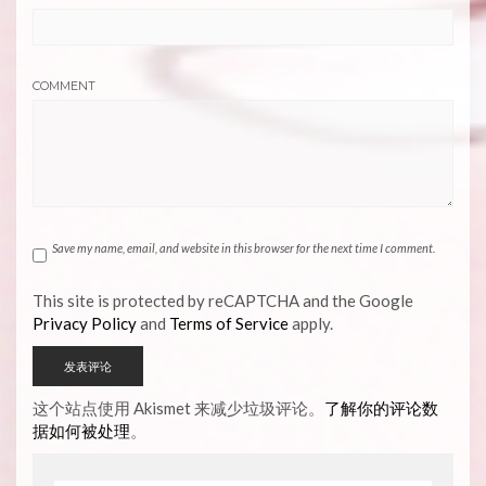
COMMENT
Save my name, email, and website in this browser for the next time I comment.
This site is protected by reCAPTCHA and the Google
Privacy Policy
and
Terms of Service
apply.
这个站点使用 Akismet 来减少垃圾评论。
了解你的评论数
据如何被处理
。