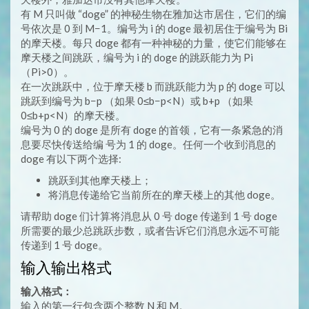
有 M 只叫做 “doge” 的神秘生物在雅加达市居住，它们的编
号依次是 0 到 M−1。编号为 i 的 doge 最初居住于编号为 Bi
的摩天楼。每只 doge 都有一种神秘的力量，使它们能够在
摩天楼之间跳跃，编号为 i 的 doge 的跳跃能力为 Pi
（Pi>0）。
在一次跳跃中，位于摩天楼 b 而跳跃能力为 p 的 doge 可以
跳跃到编号为 b−p （如果 0≤b−p<N）或 b+p （如果
0≤b+p<N）的摩天楼。
编号为 0 的 doge 是所有 doge 的首领，它有一条紧急的消
息要尽快传送给编 号为 1 的 doge。任何一个收到消息的
doge 有以下两个选择:
跳跃到其他摩天楼上；
将消息传递给它当前所在的摩天楼上的其他 doge。
请帮助 doge 们计算将消息从 0 号 doge 传递到 1 号 doge
所需要的最少总跳跃步数，或者告诉它们消息永远不可能
传递到 1 号 doge。
输入输出格式
输入格式：
输入的第一行包含两个整数 N 和 M。