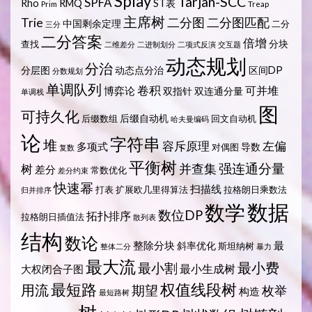
Splay
Tarjan-SCC
SPFA
Rho
RMQ
ST表
Prim
Treap
主席树
Trie
二分图
二分图匹配
中国剩余定理
二分
三分
二分答案
倍增
分块
查找
二维差分
二进制划分
二项式反演
交互题
动态规划
分治
分层图
动态点分治
区间DP
分数规划
单调队列
卷积
可并堆
博弈论
双指针
双连通分量
单调栈
图
可持久化
后缀自动机
后缀数组
回文自动机
哈夫曼编码
论
字符串
堆
容斥原理
左偏
多项式
导数
对偶图
复数
平衡树
强连通分量
树
并查集
差分
常数优化
差分约束
快速幂
扫描线
打表
扩展欧几里得算法
拉格朗日乘数法
归并排序
数据
数学
数位DP
拓扑排序
拉格朗日插值法
散列表
结构
数论
整除分块
最
斜率优化
斯坦纳树
整体二分
暴力
最大流
最小费
最小割
最小生成树
大权闭合子图
最短路
权值线段树
用流
期望
枚举
构造
最短路树