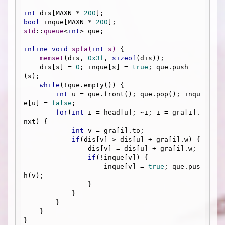
int
 dis[MAXN * 
200
bool
 inque[MAXN * 
200
std
::
queue
<
int
> que;

inline
void
spfa
(
int
 s)
{

memset
(dis, 
0x3f
, 
sizeof
(dis));

    dis[s] = 
0
; inque[s] = 
true
; que.push
(s);

while
(!que.empty()) {

int
 u = que.front(); que.pop(); inqu
e[u] = 
false
;

for
(
int
 i = head[u]; ~i; i = gra[i].
nxt) {

int
 v = gra[i].to;

if
(dis[v] > dis[u] + gra[i].w) {

                dis[v] = dis[u] + gra[i].w;

if
(!inque[v]) {

                    inque[v] = 
true
; que.pus
h(v);

                }

            }

        }

    }

}
