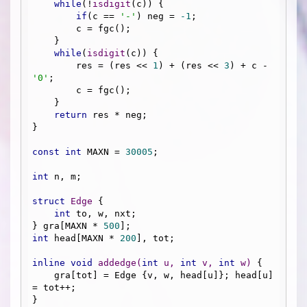
while
(!
isdigit
(c)) {

if
(c == 
'-'
) neg = 
-1
;

        c = fgc();

    }

while
(
isdigit
(c)) {

        res = (res << 
1
) + (res << 
3
) + c - 
'0'
;

        c = fgc();

    }

return
 res * neg;

}

const
int
 MAXN = 
30005
;

int
 n, m;

struct
Edge
 {
int
 to, w, nxt;

} gra[MAXN * 
500
int
 head[MAXN * 
200
], tot;

inline
void
addedge
(
int
 u, 
int
 v, 
int
 w)
{

    gra[tot] = Edge {v, w, head[u]}; head[u] 
= tot++;

}
