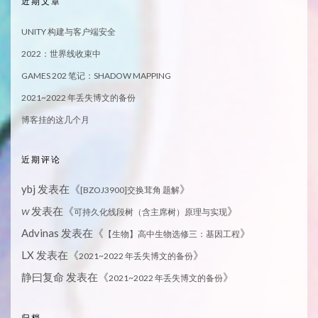
近期文章
UNITY 构建与客户端安全
2022：世界线收束中
GAMES 202 笔记：SHADOW MAPPING
2021~2022 年丢失博文的备份
博客挂的这几个月
近期评论
ybj
发表在《
》
[BZOJ3900]交换茸角 题解
发表在《
》
W
可持久化线段树（含主席树）原理与实现
Advinas
发表在《
》
【生物】高中生物选修三：基因工程
LX
发表在《
》
2021~2022 年丢失博文的备份
静曰复命
发表在《
》
2021~2022 年丢失博文的备份
归档