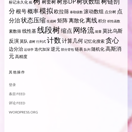
树
树状数组
树链剖
树形DP
树套树
标记永久化
栈
模拟
分
概率
点
根号
欧拉筛
滚动数组
点分树
泰勒级数
状态压缩
离线
分治
矩阵
离散化
积分
生成树
积性函数
线段树
网络流
缩点
莫比乌斯
线性基
素数筛
能量
计数
贪心
计算几何
反演
莫队
记忆化搜索
虚树
行列式
高斯消
边分治
逆元
随机化
链表
迭代加深
运动学
部分背包
队列
元
高精度
其他操作
登录
条目 FEED
评论 FEED
WORDPRESS.ORG