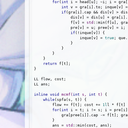
for
(
int
 i = head[u]; ~i; i = gra[
int
 v = gra[i].to; inque[v] =
if
(gra[i].cap && dis[v] > dis
                dis[v] = dis[u] + gra[i].cost;

                f[v] = 
std
::min(f[u], gra
                pre[v] = u; pree[v] = i;

if
(!inque[v]) {

                    inque[v] = 
true
; que.
                }

            }

        }

    }

return
 f[t];

}

LL flow, cost;

LL ans;

inline
void
mcmf
(
int
 s, 
int
 t)
{

while
(spfa(s, t)) {

        flow += f[t]; cost += 
1l
l * f[t] 
for
(
int
 i = t; i != s; i = pre[i])
            gra[pree[i]].cap -= f[t];
        }

        ans = 
std
::min(cost, ans);
