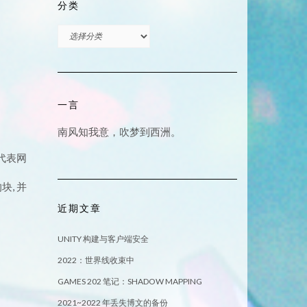
分类
分
类
一言
南风知我意，吹梦到西洲。
 代表网
块, 并
近期文章
UNITY 构建与客户端安全
2022：世界线收束中
GAMES 202 笔记：SHADOW MAPPING
2021~2022 年丢失博文的备份