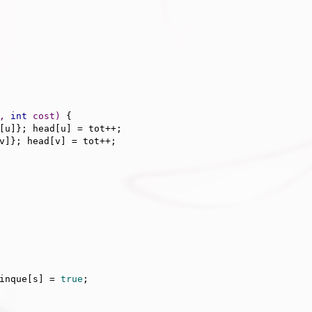
, 
int
 cost)
{

v]}; head[v] = tot++;

inque[s] = 
true
;
