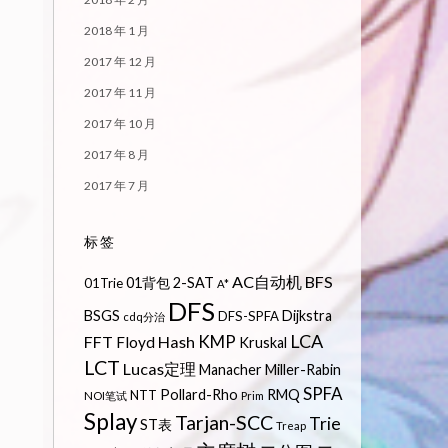
2018 年 1 月
2017 年 12 月
2017 年 11 月
2017 年 10 月
2017 年 8 月
2017 年 7 月
标签
AC自动机
BFS
01背包
2-SAT
01Trie
A*
DFS
BSGS
Dijkstra
DFS-SPFA
cdq分治
LCA
KMP
FFT
Hash
Floyd
Kruskal
LCT
Lucas定理
Manacher
Miller-Rabin
SPFA
Pollard-Rho
RMQ
NTT
NOI笔试
Prim
Splay
Tarjan-SCC
Trie
ST表
Treap