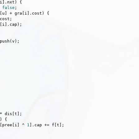
i].nxt) {

 
false
;

[u] + gra[i].cost) {

[i].cap);

push(v);

* dis[t];

 {

 gra[pree[i] ^ 
1
].cap += f[t];
