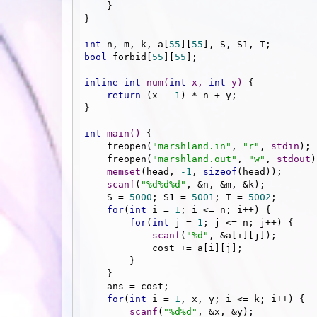
    }

}

int
 n, m, k, a[
55
][
55
bool
 forbid[
55
][
55
];

inline
int
num
(
int
 x, 
int
 y)
{

return
 (x - 
1
) * n + y;

}

int
main
()
{

    freopen(
"marshland.in"
, 
"r"
, 
stdin
);

    freopen(
"marshland.out"
, 
"w"
, 
stdout
)
memset
(head, 
-1
, 
sizeof
(head));

scanf
(
"%d%d%d"
, &n, &m, &k);

    S = 
5000
; S1 = 
5001
; T = 
5002
;

for
(
int
 i = 
1
; i <= n; i++) {

for
(
int
 j = 
1
; j <= n; j++) {

scanf
(
"%d"
, &a[i][j]);

            cost += a[i][j];

        }

    }

    ans = cost;

for
(
int
 i = 
1
, x, y; i <= k; i++) {

scanf
(
"%d%d"
, &x, &y);
