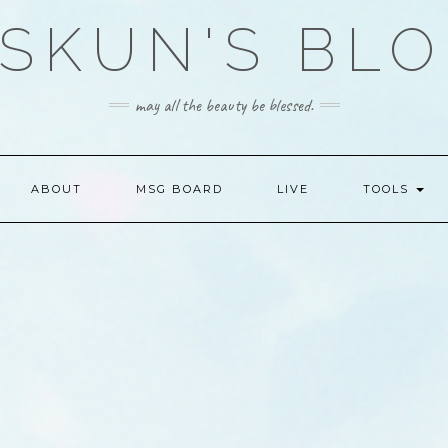
SKUN'S BL
may all the beauty be blessed.
ABOUT
MSG BOARD
LIVE
TOOLS