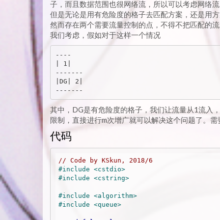
子，而且数据范围也很网络流，所以可以考虑网络流
但是无论是用有危险度的格子去匹配方案，还是用方
然而存在两个需要流量控制的点，不得不把匹配的流
我们考虑，假如对于这样一个情况
----

| 1|

-------

|DG| 2|

其中，DG是有危险度的格子，我们让流量从1流入，
限制，直接进行m次增广就可以解决这个问题了。需
代码
// Code by KSkun, 2018/6
#
include
<cstdio>
#
include
<cstring>
#
include
<algorithm>
#
include
<queue>