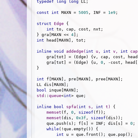
typedef
long
long
 LL;

const
int
 MAXN = 
5005
, INF = 
1e9
;

struct
Edge
 {
int
 to, cap, cost, nxt;

} gra[MAXN << 
4
int
 head[MAXN], tot;

inline
void
addedge
(
int
 u, 
int
 v, 
int
 cap
    gra[tot] = (Edge) {v, cap, cost, head[u]}; head[u] = tot++;

    gra[tot] = (Edge) {u, 
0
, -cost, head[
}

int
 f[MAXN], pre[MAXN], pree[MAXN];

bool
std
::
queue
<
int
> que;

inline
bool
spfa
(
int
 s, 
int
 t)
{

memset
(f, 
0
, 
sizeof
(f));

memset
(dis, 
0x3f
, 
sizeof
(dis));

    que.push(s); f[s] = INF; dis[s] = 
0
; 
while
(!que.empty()) {

int
 u = que.front(); que.pop();
