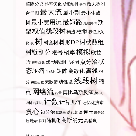
整除分块
最大权闭
斜率优化
斯坦纳树
暴力
最大流
最小割
最小生成
合子图
最短路
最小费用流
期
树
最短路树
权值线段树
望
枚举
构造
标记永久
树
树状数组
树形DP
树套树
化
栈
模拟
树链剖分
概率
根号
欧拉
状
点分治
筛
滚动数组
点分树
泰勒级数
态压缩
离线
矩阵
离散化
积
生成树
线段树
缩
线性基
分
素数筛
积性函数
网络流
点
莫比乌斯反演
莫队
能量
计数
计算几何
记忆化搜索
虚树
行列式
贪心
边分治
逆元
迭代加深
运动学
部分背
高斯消元
随机化
链表
高精度
包
队列