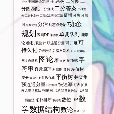
主席树
二分图
二
中国剩余定理
三分
二分答案
分图匹配
二分查找
二维差
倍增
分块
分层
分
二进制划分
二项式反演
交互题
动态
分治
图
动态点分治
分数规划
规划
单调队列
博弈
区间DP
单调栈
可
卷积
可并堆
论
双指针
双连通分量
持久化
后缀自动机
后缀数组
哈夫曼编码
图论
字
堆
多项式
回文自动机
复数
符串
容斥原理
左偏树
导数
对偶图
平衡树
并查集
差分
常数优化
差分约束
强连通分量
快速幂
打表
扩展
归并排序
扫描线
欧几里得算法
拉格朗日乘数法
拉格朗
数
数位DP
拓扑排序
日插值法
散列表
数据结构
学
数论
整体二分