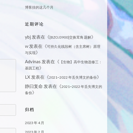
博客挂的这几个月
近期评论
ybj
发表在《
》
[BZOJ3900]交换茸角 题解
发表在《
W
可持久化线段树（含主席树）原理
》
与实现
Advinas
发表在《
【生物】高中生物选修三：
》
基因工程
LX
发表在《
》
2021~2022 年丢失博文的备份
静曰复命
发表在《
2021~2022 年丢失博文的
》
备份
归档
2023 年 4 月
2023 年 2 月