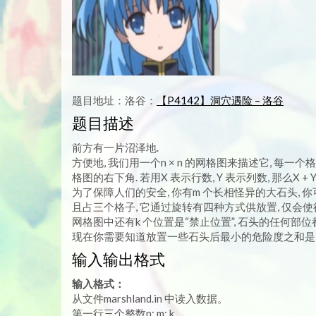
题目地址：洛谷：
【P4142】洞穴遇险 – 洛谷
题目描述
前方有一片沼泽地.
方便地, 我们用一个n × n 的网格图来描述它, 每一个格子
格图的右下角. 若用X 表示行数, Y 表示列数, 那么X + 
为了保障人们的安全, 你有m 个长相怪异的大石头, 你
且占三个格子, 它通过旋转有四种方式供放置, 仅会
网格图中还有k 个位置是“禁止位置”, 石头的任何部
现在你需要知道放置一些石头后最小的危险度之和是多少
输入输出格式
输入格式：
从文件marshland.in 中读入数据。
第一行三个整数n; m; k.