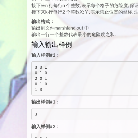
接下来n 行每行n 个整数, 表示每个格子的危险度, 保
接下来k 行每行2 个整数X; Y , 表示禁止位置的坐
输出格式：
输出到文件marshland.out 中
输出一行一个整数代表最小的危险度之和.
输入输出样例
输入样例#1：
3 3 1

0 1 0

2 0 1

0 1 0

输出样例#1：
输入样例#2：