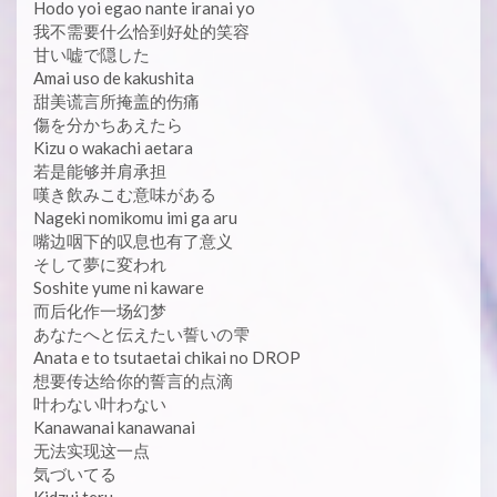
Hodo yoi egao nante iranai yo
我不需要什么恰到好处的笑容
甘い嘘で隠した
Amai uso de kakushita
甜美谎言所掩盖的伤痛
傷を分かちあえたら
Kizu o wakachi aetara
若是能够并肩承担
嘆き飲みこむ意味がある
Nageki nomikomu imi ga aru
嘴边咽下的叹息也有了意义
そして夢に変われ
Soshite yume ni kaware
而后化作一场幻梦
あなたへと伝えたい誓いの雫
Anata e to tsutaetai chikai no DROP
想要传达给你的誓言的点滴
叶わない叶わない
Kanawanai kanawanai
无法实现这一点
気づいてる