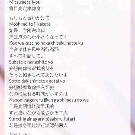
Mitsumete iyou
将目光定格你身上
もしもと言いかけて
Moshimo to ii kakete
如果二字刚说出口
声は風のなか小さくなってく
Koe wa kaze no naka chīsaku natte ku
声音便伴在风中渐行渐弱
すべてを話してよ
Subete o hanashite yo
好想向你倾诉我的所有
そっと抱きしめてあげたいよ
Sotto dakishimete agetai yo
好想默默将你拥入怀抱
なのに流れる時間が示すのは
Nanoni nagareru jikan ga shimesu no wa
但是光阴流转所呈现的
すれ違いながら遠ざかる二人
Surechigainagara tōzakaru futari
却是擦身而过渐行渐远的两人
どうしたら