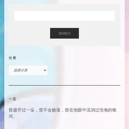
SEARCH
分类
分
类
一言
曾盛开过一朵，曾不会败落，曾在他眼中流淌过浩瀚的银
河。