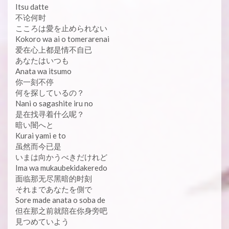
Itsu datte
不论何时
こころは愛を止められない
Kokoro wa ai o tomerarenai
爱在心上都是情不自已
あなたはいつも
Anata wa itsumo
你一刻不停
何を探しているの？
Nani o sagashite iru no
是在找寻着什么呢？
暗い闇へと
Kurai yami e to
虽然而今已是
いまは向かうべきだけれど
Ima wa mukaubekidakeredo
面临那无尽黑暗的时刻
それまであなたを側で
Sore made anata o soba de
但在那之前就陪在你身旁吧
見つめていよう