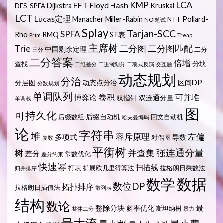
LCA
KMP
FFT
Hash
Floyd
Dijkstra
Kruskal
DFS-SPFA
LCT
Lucas定理
Manacher
Miller-Rabin
Pollard-
NTT
NOI笔试
Splay
Tarjan-SCC
SPFA
Rho
RMQ
ST表
Prim
Treap
主席树
Trie
二分图
二分图匹配
中国剩余定理
二分
三分
二分答案
倍增
分块
查找
二维差分
二进制划分
二项式反演
交互题
动态规划
分治
分层图
动态点分治
区间DP
分数规划
单调队列
卷积
可并堆
博弈论
双指针
双连通分量
单调栈
图
可持久化
后缀自动机
后缀数组
回文自动机
哈夫曼编码
论
字符串
堆
容斥原理
左偏
多项式
导数
对偶图
复数
平衡树
强连通分量
树
并查集
差分
常数优化
差分约束
快速幂
扫描线
打表
扩展欧几里得算法
拉格朗日乘数法
归并排序
数据
数学
数位DP
拓扑排序
拉格朗日插值法
散列表
结构
数论
整除分块
最
斜率优化
斯坦纳树
整体二分
暴力