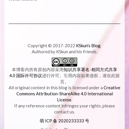
Copyright © 2017-2022
KSkun's Blog
.
Authored by KSkun and his friends.
本博客内所有原创内容采用
知识共享署名-相同方式共享
4.0 国际许可协议
进行许可。引用内容如果侵权，请在此留
言。
All original content in this blog is licensed under a
Creative
Commons Attribution-ShareAlike 4.0 International
License
.
If any reference content infringes your rights, please
contact us.
萌 ICP 备
2020233333 号