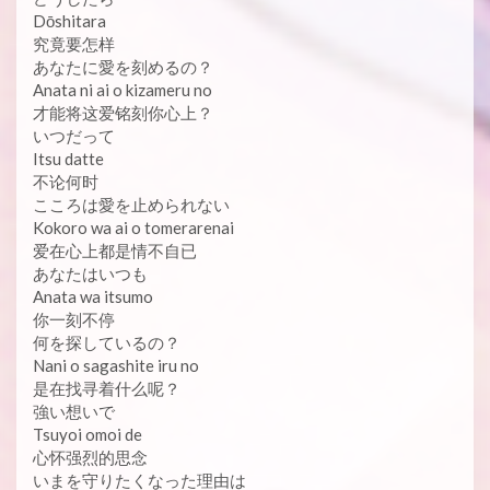
Dōshitara
究竟要怎样
あなたに愛を刻めるの？
Anata ni ai o kizameru no
才能将这爱铭刻你心上？
いつだって
Itsu datte
不论何时
こころは愛を止められない
Kokoro wa ai o tomerarenai
爱在心上都是情不自已
あなたはいつも
Anata wa itsumo
你一刻不停
何を探しているの？
Nani o sagashite iru no
是在找寻着什么呢？
強い想いで
Tsuyoi omoi de
心怀强烈的思念
いまを守りたくなった理由は