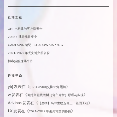
近期文章
UNITY 构建与客户端安全
2022：世界线收束中
GAMES 202 笔记：SHADOW MAPPING
2021~2022 年丢失博文的备份
博客挂的这几个月
近期评论
ybj
发表在《
》
[BZOJ3900]交换茸角 题解
发表在《
》
W
可持久化线段树（含主席树）原理与实现
Advinas
发表在《
》
【生物】高中生物选修三：基因工程
LX
发表在《
》
2021~2022 年丢失博文的备份