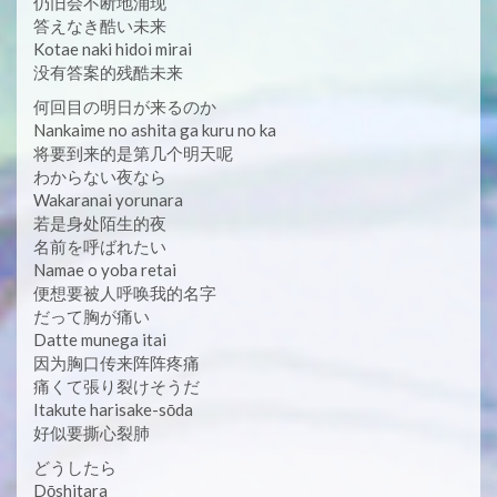
仍旧会不断地涌现
答えなき酷い未来
Kotae naki hidoi mirai
没有答案的残酷未来
何回目の明日が来るのか
Nankaime no ashita ga kuru no ka
将要到来的是第几个明天呢
わからない夜なら
Wakaranai yorunara
若是身处陌生的夜
名前を呼ばれたい
Namae o yoba retai
便想要被人呼唤我的名字
だって胸が痛い
Datte munega itai
因为胸口传来阵阵疼痛
痛くて張り裂けそうだ
Itakute harisake-sōda
好似要撕心裂肺
どうしたら
Dōshitara