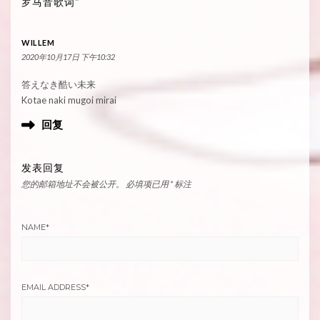
罗马音歌词”
WILLEM
2020年10月17日 下午10:32
答えなき酷い未来
Kotae naki mugoi mirai
回复
发表回复
您的邮箱地址不会被公开。
必填项已用
*
标注
NAME
*
EMAIL ADDRESS
*