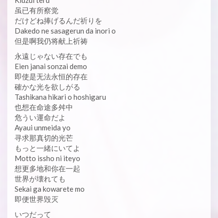
Kidzui teru
虽已有所察觉
だけどね捧げるんだ祈りを
Dakedo ne sasagerun da inori o
但是啊我仍将献上祈祷
永遠じゃない存在でも
Eien janai sonzai demo
即使是无法永恒的存在
確かな光を欲しがる
Tashikana hikari o hoshigaru
也想在命途多舛中
危うい運命だよ
Ayaui unmeida yo
寻求那真切的光芒
もっと一緒にいてよ
Motto issho ni iteyo
想更多地和你在一起
世界が壊れても
Sekai ga kowarete mo
即便世界毁灭
いつだって