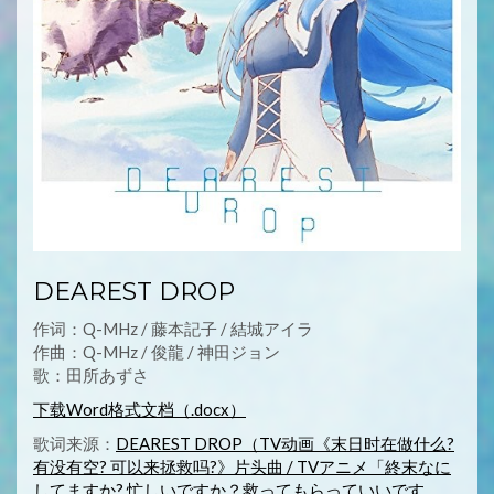
DEAREST DROP
作词：Q-MHz / 藤本記子 / 結城アイラ
作曲：Q-MHz / 俊龍 / 神田ジョン
歌：田所あずさ
下载Word格式文档（.docx）
歌词来源：
DEAREST DROP（TV动画《末日时在做什么?
有没有空? 可以来拯救吗?》片头曲 / TVアニメ「終末なに
してますか? 忙しいですか？救ってもらっていいです