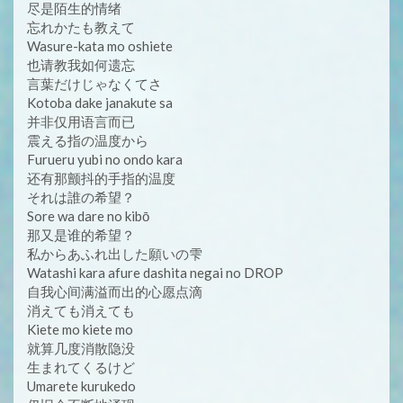
尽是陌生的情绪
忘れかたも教えて
Wasure-kata mo oshiete
也请教我如何遗忘
言葉だけじゃなくてさ
Kotoba dake janakute sa
并非仅用语言而已
震える指の温度から
Furueru yubi no ondo kara
还有那颤抖的手指的温度
それは誰の希望？
Sore wa dare no kibō
那又是谁的希望？
私からあふれ出した願いの雫
Watashi kara afure dashita negai no DROP
自我心间满溢而出的心愿点滴
消えても消えても
Kiete mo kiete mo
就算几度消散隐没
生まれてくるけど
Umarete kurukedo