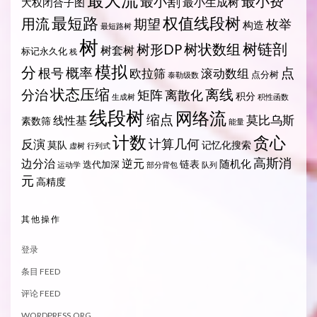
最大流
最小费
最小割
最小生成树
大权闭合子图
最短路
权值线段树
用流
期望
枚举
构造
最短路树
树
树状数组
树链剖
树形DP
树套树
标记永久化
栈
模拟
分
概率
点
根号
欧拉筛
滚动数组
点分树
泰勒级数
状态压缩
离线
分治
矩阵
离散化
积分
生成树
积性函数
线段树
网络流
缩点
莫比乌斯
线性基
素数筛
能量
计数
贪心
计算几何
反演
莫队
记忆化搜索
虚树
行列式
高斯消
边分治
逆元
随机化
链表
迭代加深
运动学
部分背包
队列
元
高精度
其他操作
登录
条目 FEED
评论 FEED
WORDPRESS.ORG