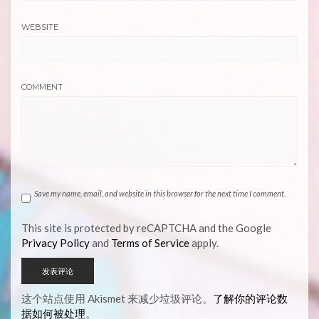
WEBSITE
COMMENT
Save my name, email, and website in this browser for the next time I comment.
This site is protected by reCAPTCHA and the Google
Privacy Policy
and
Terms of Service
apply.
这个站点使用 Akismet 来减少垃圾评论。
了解你的评论数
据如何被处理
。