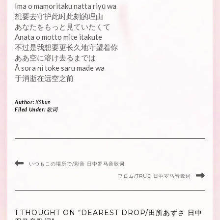
Ima o mamoritaku natta riyū wa
想要去守护此时此刻的理由
あなたをもっと見ていたくて
Anata o motto mite itakute
不过是我想要更长久地守望着你
ああ空に溶け去るまでは
Ā sora ni toke saru made wa
于消逝在远空之前
Author:
KSkun
Filed Under:
歌词
いつもこの場所で/彩音 日中罗马音歌词
フロム/TRUE 日中罗马音歌词
1 THOUGHT ON “DEAREST DROP/田所あずさ 日中