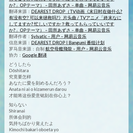
か?」OPテーマ） – 田所あずさ – 单曲 – 网易云音乐
翻译来源：
DEAREST DROP（TV动画《末日时在做什么?
有没有空? 可以来拯救吗?》片头曲 / TVアニメ「終末なに
してますか? 忙しいですか？救ってもらっていいです
か?」OPテーマ） – 田所あずさ – 单曲 – 网易云音乐
翻译作者：
Sylvatic – 用户 – 网易云音乐
信息来源：
DEAREST DROP | Bangumi 番组计划
罗马音来源：自制
航空母艦飛龍 – 用户 – 网易云音乐
协力：
Google 翻译
どうしたら
Dōshitara
究竟要怎样
あなたに愛を刻めるんだろう？
Anata ni ai o kizamerun darou
才能将这份爱意铭刻在你心上？
知らない
Shiranai
所体会到的
気持ちばかり覚えたよ
Kimochi bakari oboeta yo