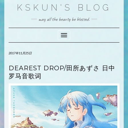
Skip
KSKUN'S BLOG
to
content
may all the beauty be blessed.
Toggle Navigation
2017年11月25日
DEAREST DROP/田所あずさ 日中
罗马音歌词