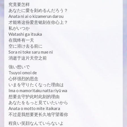
究竟要怎样
あなたに愛を刻めるんだろう？
Anata ni ai o kizamerun darou
才能将这份爱意铭刻在你心上？
私がいつか
Watashi ga itsuka
在我终有一天
空に溶け去る前に
Sora ni toke saru mae ni
消逝于这片天空之前
強い想いで
Tsuyoi omoi de
心怀强烈的思念
いまを守りたくなった理由は
Ima o mamoritaku natta riyū wa
想要去守护此时此刻的理由
あなたをもっと見ていたいから
Anata o motto mite itaikara
不过是我想要更长久地守望着你
程良い笑顔なんていらないよ