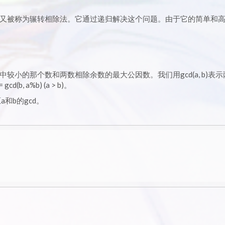
又被称为辗转相除法。它通过递归解决这个问题。由于它的简单和
小的那个数和两数相除余数的最大公因数。我们用gcd(a, b)表示
b, a%b) (a > b)。
和b的gcd。