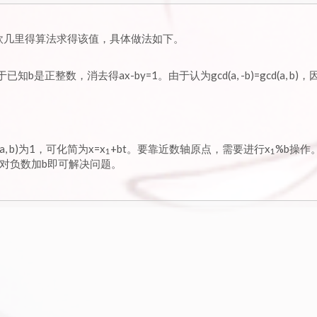
用扩展欧几里得算法求得该值，具体做法如下。
已知b是正整数，消去得ax-by=1。由于认为gcd(a, -b)=gcd(a, b)
d(a, b)为1，可化简为x=x
+bt。要靠近数轴原点，需要进行x
%b操作
1
1
对负数加b即可解决问题。