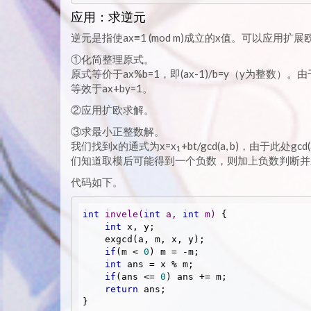
应用：求逆元
逆元是指使ax≡1 (mod m)成立的x值。可以应
①化简整理原式。
原式等价于ax%b=1，即(ax-1)/b=y（y为整数）。由于
等效于ax+by=1。
②应用扩欧求解。
③求最小正整数解。
我们找到x的通式为x=x
+bt/gcd(a, b)，由于此处gc
1
们知道取模后可能得到一个负数，则加上负数判断并
代码如下。
int
invele
(
int
 a, 
int
 m)
{

int
 x, y;

    exgcd(a, m, x, y);

if
(m < 
0
) m = -m;

int
 ans = x % m;

if
(ans <= 
0
) ans += m;

return
 ans;

}