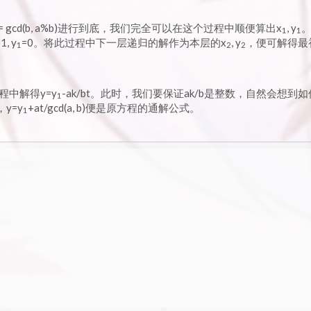
= gcd(b, a%b)进行到底，我们完全可以在这个过程中顺便算出x
, y
1
1
1, y
=0。将此过程中下一层递归的解作为本层的x
, y
，便可解得最
1
2
2
程中解得y=y
-ak/bt。此时，我们要保证ak/b是整数，自然会想到
1
)，y=y
+at/gcd(a, b)便是原方程的通解公式。
1