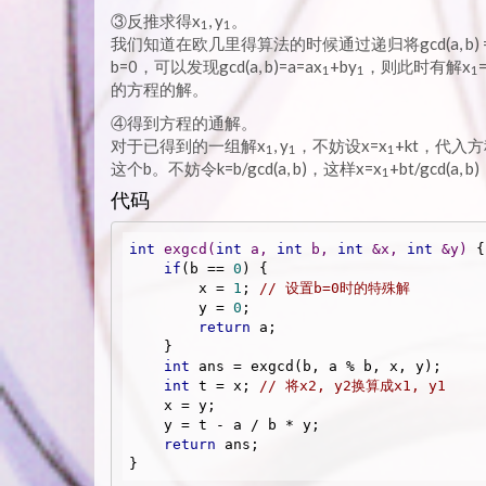
③反推求得x
, y
。
1
1
我们知道在欧几里得算法的时候通过递归将gcd(a, b) 
b=0，可以发现gcd(a, b)=a=ax
+by
，则此时有解x
=
1
1
1
的方程的解。
④得到方程的通解。
对于已得到的一组解x
, y
，不妨设x=x
+kt，代入方
1
1
1
这个b。不妨令k=b/gcd(a, b)，这样x=x
+bt/gcd(a, b
1
代码
int
exgcd
(
int
 a, 
int
 b, 
int
 &x, 
int
 &y)
{

if
(b == 
0
) {

        x = 
1
; 
// 设置b=0时的特殊解 
        y = 
0
;

return
 a;

    }

int
 ans = exgcd(b, a % b, x, y);

int
 t = x; 
// 将x2, y2换算成x1, y1
    x = y;

    y = t - a / b * y;

return
 ans;

}