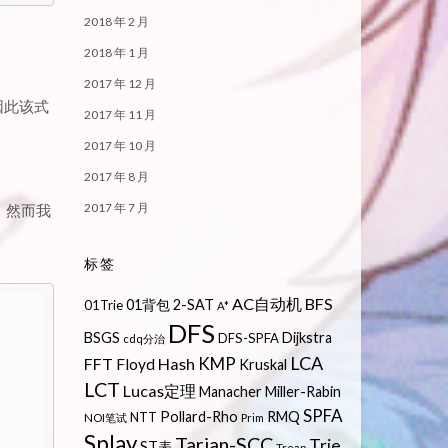
2018 年 2 月
2018 年 1 月
2017 年 12 月
，因此该式
2017 年 11 月
2017 年 10 月
2017 年 8 月
2017 年 7 月
。然而我
标签
AC自动机
BFS
01背包
2-SAT
01Trie
A*
DFS
BSGS
Dijkstra
DFS-SPFA
cdq分治
LCA
KMP
FFT
Hash
Floyd
Kruskal
LCT
Lucas定理
Manacher
Miller-Rabin
SPFA
Pollard-Rho
RMQ
NTT
NOI笔试
Prim
Splay
Tarjan-SCC
Trie
ST表
Treap