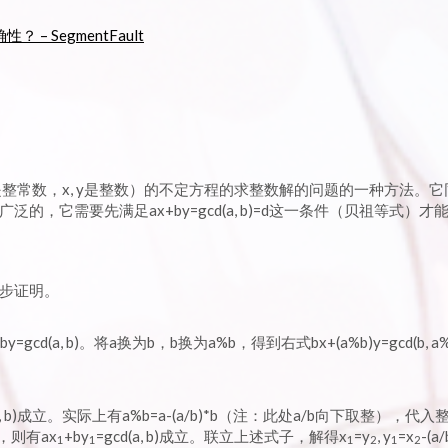
 SegmentFault
, d是整常数，x, y是整数）的不定方程的求整数解的问题的一种方法。
，它需要先满足ax+by=gcd(a, b)=d这一条件（贝祖等式）才
步证明。
by=gcd(a, b)。将a换为b，b换为a%b，得到右式bx+(a%b)y=gcd(b, a
(a, b)成立。实际上有a%b=a-(a/b)*b（注：此处a/b向下取整），代
，则有ax
+by
=gcd(a, b)成立。联立上述式子，解得x
=y
, y
=x
-(a/
1
1
1
2
1
2