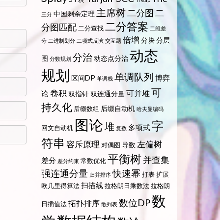
主席树
二分图
二
中国剩余定理
三分
二分答案
分图匹配
二分查找
二维差
倍增
分块
分层
分
二进制划分
二项式反演
交互题
动态
分治
图
动态点分治
分数规划
规划
单调队列
博弈
区间DP
单调栈
可
卷积
可并堆
论
双指针
双连通分量
持久化
后缀自动机
后缀数组
哈夫曼编码
图论
字
堆
多项式
回文自动机
复数
符串
容斥原理
左偏树
导数
对偶图
平衡树
并查集
差分
常数优化
差分约束
强连通分量
快速幂
打表
扩展
归并排序
扫描线
欧几里得算法
拉格朗日乘数法
拉格朗
数
数位DP
拓扑排序
日插值法
散列表