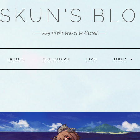
SKUN'S BL
may all the beauty be blessed.
ABOUT
MSG BOARD
LIVE
TOOLS