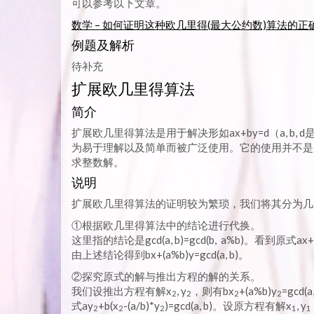
可以参考以下文章。
数学 – 如何证明这种欧几里得(最大公约数)算法的正确性？ –
例题及解析
待补充
扩展欧几里得算法
简介
扩展欧几里得算法是用于解决形如ax+by=d（a, b
为易于理解以及简单而被广泛使用。它的使用并不是广泛的
求整数解。
说明
扩展欧几里得算法的证明较为繁琐，我们将其分为几
①根据欧几里得算法中的结论进行代换。
这里指的结论是gcd(a, b)=gcd(b, a%b)。看到原式ax+
由上述结论得到bx+(a%b)y=gcd(a, b)。
②探究原式的解与推出方程的解的关系。
我们设推出方程有解x
, y
，则有bx
+(a%b)y
=gcd
2
2
2
2
式ay
+b(x
-(a/b)*y
)=gcd(a, b)。设原方程有解x
, y
2
2
2
1
1