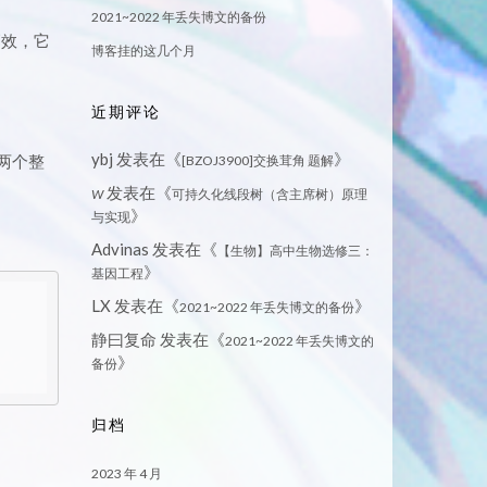
2021~2022 年丢失博文的备份
高效，它
博客挂的这几个月
近期评论
ybj
发表在《
》
两个整
[BZOJ3900]交换茸角 题解
发表在《
W
可持久化线段树（含主席树）原理
》
与实现
Advinas
发表在《
【生物】高中生物选修三：
》
基因工程
LX
发表在《
》
2021~2022 年丢失博文的备份
静曰复命
发表在《
2021~2022 年丢失博文的
》
备份
归档
2023 年 4 月