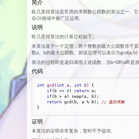
简介
欧几里得算法是常用的求两数公因数的算法之一。它
在OI领域中被广泛运用。
说明
欧几里得算法的计算过程如下。
本算法基于一个定理：两个整数的最大公因数等于其中较
数a、b的最大公因数。则该定理可以表示为gcd(a, b) = gcd(
算法的过程即是递归调用上述函数，当b=0时a即是原a
代码
int
gcd
(
int
 a, 
int
 b)
{

if
(b == 
0
) 
return
 a;

if
(b > a) swap(a, b);

return
 gcd(b, a % b); 
// 递归求解
}
证明
本算法的证明非常复杂，暂时不予提供。