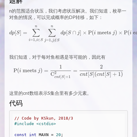
题解
n的范围适合状压，我们考虑状压解决。我们知道，枚举一
对鱼的情况，可以完成概率的DP转移，如下：
n
n
dp[S] = \sum_{i=1, i \in S}
∑
∑
[
]
=
[
∩
]
×
P
(
meets
)
×
P
(
e
d
p
S
d
p
S
j
i
j
i
=
1
,
∈
=
1
,
∈
/
i
i
S
j
j
S
我们知道，对于每对鱼相遇是等可能的，因此有
1
2
\mathrm{P}(i \ \text{meets
P
(
meets
)
=
=
i
j
2
C
[
]
(
[
]
+
1
)
c
n
t
S
c
n
t
S
[
]
+
1
c
n
t
S
这里的cnt数组表示S集合里有多少元素。
代码
// Code by KSkun, 2018/3
#
include
<cstdio>
const
int
 MAXN = 
20
;
