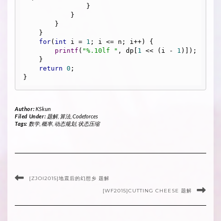
                }

            }

        }

    }

for
(
int
 i = 
1
; i <= n; i++) {

printf
(
"%.10lf "
, dp[
1
 << (i - 
1
)]);

    }

return
0
;

Author:
KSkun
Filed Under:
题解
,
算法
,
Codeforces
Tags:
数学
,
概率
,
动态规划
,
状态压缩
[ZJOI2015]地震后的幻想乡 题解
[WF2015]CUTTING CHEESE 题解