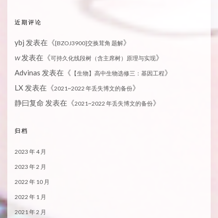
近期评论
ybj
发表在《
》
[BZOJ3900]交换茸角 题解
发表在《
》
W
可持久化线段树（含主席树）原理与实现
Advinas
发表在《
》
【生物】高中生物选修三：基因工程
LX
发表在《
》
2021~2022 年丢失博文的备份
静曰复命
发表在《
》
2021~2022 年丢失博文的备份
归档
2023 年 4 月
2023 年 2 月
2022 年 10 月
2022 年 1 月
2021 年 2 月