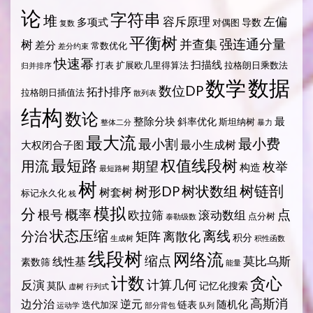
论
字符串
堆
容斥原理
左偏
多项式
导数
对偶图
复数
平衡树
强连通分量
树
并查集
差分
常数优化
差分约束
快速幂
扫描线
打表
扩展欧几里得算法
拉格朗日乘数法
归并排序
数据
数学
数位DP
拓扑排序
拉格朗日插值法
散列表
结构
数论
整除分块
最
斜率优化
斯坦纳树
整体二分
暴力
最大流
最小费
最小割
最小生成树
大权闭合子图
最短路
权值线段树
用流
期望
枚举
构造
最短路树
树
树状数组
树链剖
树形DP
树套树
标记永久化
栈
模拟
分
概率
点
根号
欧拉筛
滚动数组
点分树
泰勒级数
状态压缩
离线
分治
矩阵
离散化
积分
生成树
积性函数
线段树
网络流
缩点
莫比乌斯
线性基
素数筛
能量
计数
贪心
计算几何
反演
莫队
记忆化搜索
虚树
行列式
高斯消
边分治
逆元
随机化
链表
迭代加深
运动学
部分背包
队列