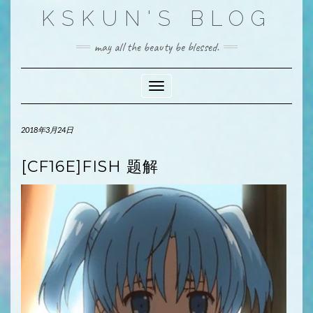
Skip
KSKUN'S BLOG
to
content
may all the beauty be blessed.
Toggle Navigation
2018年3月24日
[CF16E]FISH 题解