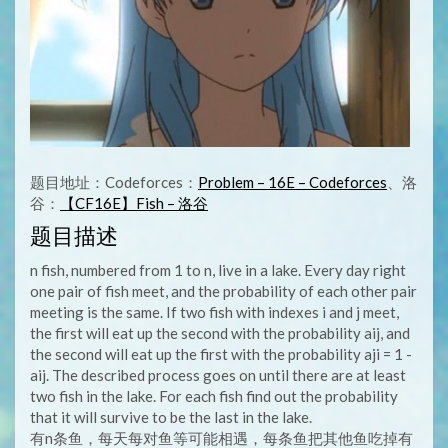
题目地址：Codeforces：
Problem – 16E – Codeforces
、洛
谷：
【CF16E】Fish – 洛谷
题目描述
n fish, numbered from 1 to n, live in a lake. Every day right
one pair of fish meet, and the probability of each other pair
meeting is the same. If two fish with indexes i and j meet,
the first will eat up the second with the probability aij, and
the second will eat up the first with the probability aji = 1 -
aij. The described process goes on until there are at least
two fish in the lake. For each fish find out the probability
that it will survive to be the last in the lake.
有n条鱼，每天每对鱼等可能相遇，每条鱼把其他鱼吃掉有