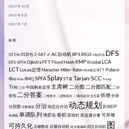
2017 年 10 月
2017 年 8 月
2017 年 7 月
标签
DFS
AC自动机
BFS
01背包
2-SAT
BSGS
01Trie
A*
cdq分治
LCA
KMP
FFT
Hash
Floyd
Dijkstra
Kruskal
DFS-SPFA
LCT
Lucas定理
Manacher
Miller-Rabin
Pollard-
NTT
NOI笔试
Splay
Tarjan-SCC
SPFA
Rho
RMQ
ST表
Prim
Treap
主席树
Trie
二分图
二分图匹配
中国剩余定理
二分
三分
二分答案
倍增
分块
查找
二维差分
二进制划分
二项式反演
交互题
动态规划
分治
分层图
动态点分治
区间DP
分数规划
单调队列
卷积
可并堆
博弈论
双指针
双连通分量
单调栈
图
可持久化
后缀自动机
后缀数组
回文自动机
哈夫曼编码