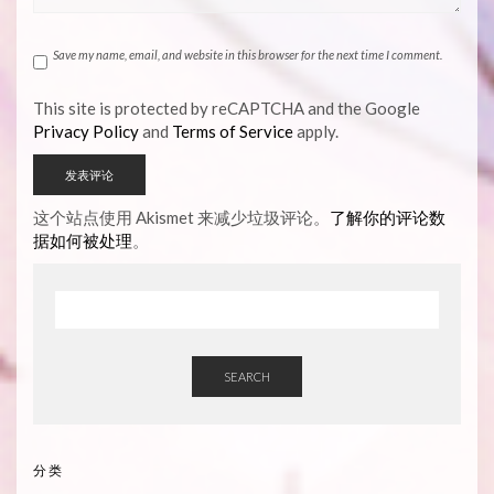
Save my name, email, and website in this browser for the next time I comment.
This site is protected by reCAPTCHA and the Google
Privacy Policy
and
Terms of Service
apply.
这个站点使用 Akismet 来减少垃圾评论。
了解你的评论数
据如何被处理
。
SEARCH
分类