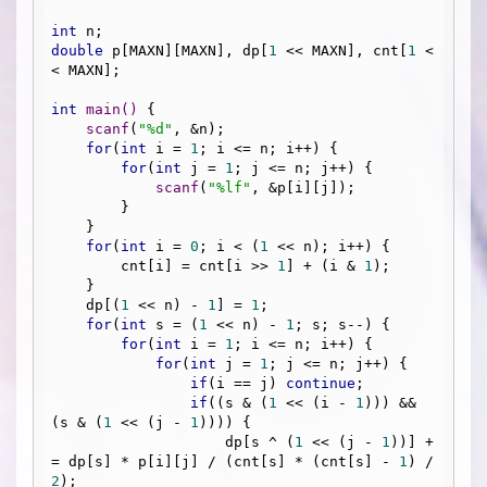
int
double
 p[MAXN][MAXN], dp[
1
 << MAXN], cnt[
1
 <
< MAXN];

int
main
()
{

scanf
(
"%d"
, &n);

for
(
int
 i = 
1
; i <= n; i++) {

for
(
int
 j = 
1
; j <= n; j++) {

scanf
(
"%lf"
, &p[i][j]);

        }

    }

for
(
int
 i = 
0
; i < (
1
 << n); i++) {

        cnt[i] = cnt[i >> 
1
] + (i & 
1
);

    }

    dp[(
1
 << n) - 
1
] = 
1
;

for
(
int
 s = (
1
 << n) - 
1
; s; s--) {

for
(
int
 i = 
1
; i <= n; i++) {

for
(
int
 j = 
1
; j <= n; j++) {

if
(i == j) 
continue
;

if
((s & (
1
 << (i - 
1
))) && 
(s & (
1
 << (j - 
1
)))) {

                    dp[s ^ (
1
 << (j - 
1
))] +
= dp[s] * p[i][j] / (cnt[s] * (cnt[s] - 
1
) / 
2
);
