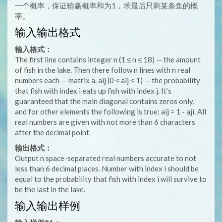
一个概率，保证输赢概率和为1，求最后只剩某条鱼的概
率。
输入输出格式
输入格式：
The first line contains integer n (1 ≤ n ≤ 18) — the amount
of fish in the lake. Then there follow n lines with n real
numbers each — matrix a. aij (0 ≤ aij ≤ 1) — the probability
that fish with index i eats up fish with index j. It’s
guaranteed that the main diagonal contains zeros only,
and for other elements the following is true: aij = 1 - aji. All
real numbers are given with not more than 6 characters
after the decimal point.
输出格式：
Output n space-separated real numbers accurate to not
less than 6 decimal places. Number with index i should be
equal to the probability that fish with index i will survive to
be the last in the lake.
输入输出样例