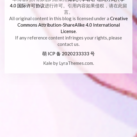
4.0 国际许可协议
进行许可。引用内容如果侵权，请在此留
言。
All original content in this blog is licensed under a
Creative
Commons Attribution-ShareAlike 4.0 International
License
.
If any reference content infringes your rights, please
contact us.
萌 ICP 备
2020233333 号
Kale
by LyraThemes.com.