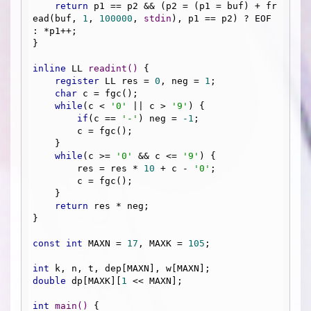
return
 p1 == p2 && (p2 = (p1 = buf) + fr
ead(buf, 
1
, 
100000
, 
stdin
), p1 == p2) ? EOF 
: *p1++;

}

inline
 LL 
readint
()
{

register
 LL res = 
0
, neg = 
1
;

char
 c = fgc();

while
(c < 
'0'
 || c > 
'9'
) {

if
(c == 
'-'
) neg = 
-1
;

        c = fgc();

    }

while
(c >= 
'0'
 && c <= 
'9'
) {

        res = res * 
10
 + c - 
'0'
;

        c = fgc();

    }

return
 res * neg;

}

const
int
 MAXN = 
17
, MAXK = 
105
;

int
double
 dp[MAXK][
1
 << MAXN];

int
main
()
{
