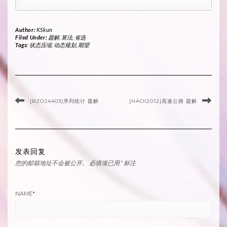
Author:
KSkun
Filed Under:
题解
,
算法
,
省选
Tags:
状态压缩
,
动态规划
,
期望
[BZOJ4403]序列统计 题解
[HAOI2012]高速公路 题解
发表回复
您的邮箱地址不会被公开。
必填项已用
*
标注
NAME
*