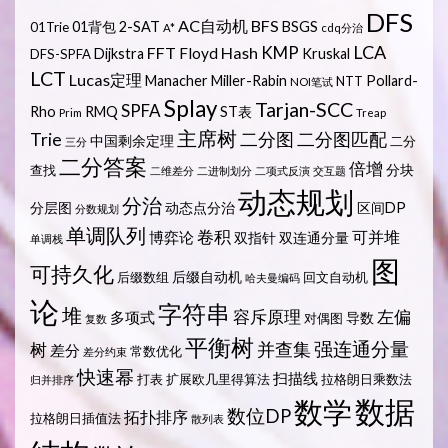
DFS
AC自动机
BFS
01背包
2-SAT
BSGS
01Trie
A*
cdq分治
LCA
KMP
FFT
Hash
Floyd
Dijkstra
Kruskal
DFS-SPFA
LCT
Lucas定理
Manacher
Miller-Rabin
Pollard-
NTT
NOI笔试
Splay
Tarjan-SCC
SPFA
Rho
RMQ
ST表
Prim
Treap
主席树
Trie
二分图
二分图匹配
中国剩余定理
二分
三分
二分答案
倍增
分块
查找
二维差分
二进制划分
二项式反演
交互题
动态规划
分治
分层图
动态点分治
区间DP
分数规划
单调队列
卷积
可并堆
博弈论
双指针
双连通分量
单调栈
图
可持久化
后缀自动机
后缀数组
回文自动机
哈夫曼编码
论
字符串
堆
容斥原理
左偏
多项式
导数
对偶图
复数
平衡树
强连通分量
树
并查集
差分
常数优化
差分约束
快速幂
扫描线
打表
扩展欧几里得算法
拉格朗日乘数法
归并排序
数据
数学
数位DP
拓扑排序
拉格朗日插值法
散列表