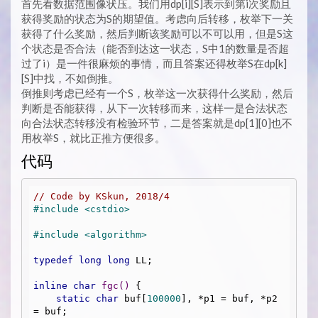
首先看数据范围像状压。我们用dp[i][S]表示到第i次奖励且
获得奖励的状态为S的期望值。考虑向后转移，枚举下一关
获得了什么奖励，然后判断该奖励可以不可以用，但是S这
个状态是否合法（能否到达这一状态，S中1的数量是否超
过了i）是一件很麻烦的事情，而且答案还得枚举S在dp[k]
[S]中找，不如倒推。
倒推则考虑已经有一个S，枚举这一次获得什么奖励，然后
判断是否能获得，从下一次转移而来，这样一是合法状态
向合法状态转移没有检验环节，二是答案就是dp[1][0]也不
用枚举S，就比正推方便很多。
代码
// Code by KSkun, 2018/4
#
include
<cstdio>
#
include
<algorithm>
typedef
long
long
 LL;

inline
char
fgc
()
{

static
char
 buf[
100000
], *p1 = buf, *p2 
= buf;
