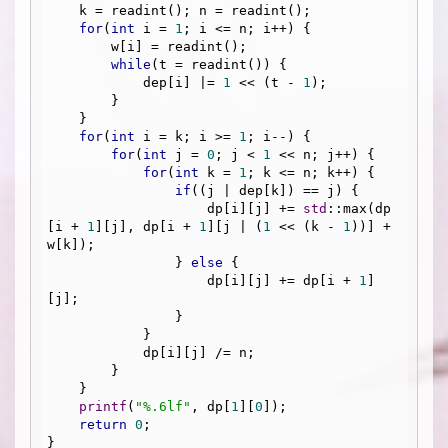
    k = readint(); n = readint();

for
(
int
 i = 
1
; i <= n; i++) {

        w[i] = readint();

while
(t = readint()) {

            dep[i] |= 
1
 << (t - 
1
);

        }

    }

for
(
int
 i = k; i >= 
1
; i--) {

for
(
int
 j = 
0
; j < 
1
 << n; j++) {

for
(
int
 k = 
1
; k <= n; k++) {

if
((j | dep[k]) == j) {

                    dp[i][j] += 
std
::max(dp
[i + 
1
][j], dp[i + 
1
][j | (
1
 << (k - 
1
))] + 
w[k]);

                } 
else
 {

                    dp[i][j] += dp[i + 
1
]
[j];

                }

            }

            dp[i][j] /= n;

        }

    }

printf
(
"%.6lf"
, dp[
1
][
0
]);

return
0
;
