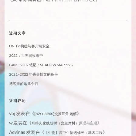
近期文章
UNITY 构建与客户端安全
2022：世界线收束中
GAMES 202 笔记：SHADOW MAPPING
2021~2022 年丢失博文的备份
博客挂的这几个月
近期评论
ybj
发表在《
》
[BZOJ3900]交换茸角 题解
发表在《
》
W
可持久化线段树（含主席树）原理与实现
Advinas
发表在《
》
【生物】高中生物选修三：基因工程