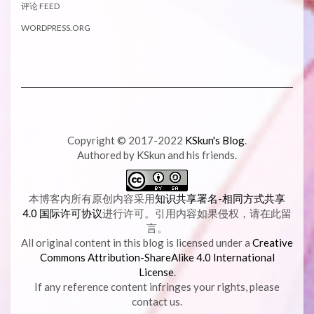
评论 FEED
WORDPRESS.ORG
Copyright © 2017-2022
KSkun's Blog
.
Authored by KSkun and his friends.
本博客内所有原创内容采用
知识共享署名-相同方式共享
4.0 国际许可协议
进行许可。引用内容如果侵权，请在此留
言。
All original content in this blog is licensed under a
Creative
Commons Attribution-ShareAlike 4.0 International
License
.
If any reference content infringes your rights, please
contact us.