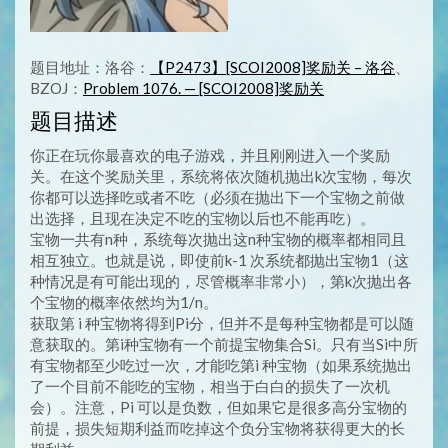
题目地址：洛谷：
【P2473】[SCOI2008]奖励关 – 洛谷
、
BZOJ：
Problem 1076. — [SCOI2008]奖励关
题目描述
你正在玩你最喜欢的电子游戏，并且刚刚进入一个奖励
关。在这个奖励关里，系统将依次随机抛出k次宝物，每次
你都可以选择吃或者不吃（必须在抛出下一个宝物之前做
出选择，且现在决定不吃的宝物以后也不能再吃）。
宝物一共有n种，系统每次抛出这n种宝物的概率都相同且
相互独立。也就是说，即使前k-1 次系统都抛出宝物1（这
种情况是有可能出现的，尽管概率非常小），第k次抛出各
个宝物的概率依然均为1/n。
获取第 i 种宝物将得到Pi分，但并不是每种宝物都是可以随
意获取的。第i种宝物有一个前提宝物集合Si。只有当Si中所
有宝物都至少吃过一次，才能吃第i 种宝物（如果系统抛出
了一个目前不能吃的宝物，相当于白白的损失了一次机
会）。注意，Pi 可以是负数，但如果它是很多高分宝物的
前提，损失短期利益而吃掉这个负分宝物将获得更大的长