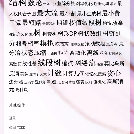
结构
数论
整除分块
最
斜率优化
斯坦纳树
整体二分
暴力
最大流
最小费
最小割
最小生成树
大权闭合子图
最短路
权值线段树
用流
期望
枚举
构造
最短路树
树
树状数组
树链剖
树形DP
树套树
标记永久化
栈
模拟
分
概率
点
根号
欧拉筛
滚动数组
点分树
泰勒级数
状态压缩
离线
分治
矩阵
离散化
积分
生成树
积性函数
线段树
网络流
缩点
莫比乌斯
线性基
素数筛
能量
计数
贪心
计算几何
反演
莫队
记忆化搜索
虚树
行列式
高斯消
边分治
逆元
随机化
链表
迭代加深
运动学
部分背包
队列
元
高精度
其他操作
登录
条目 FEED