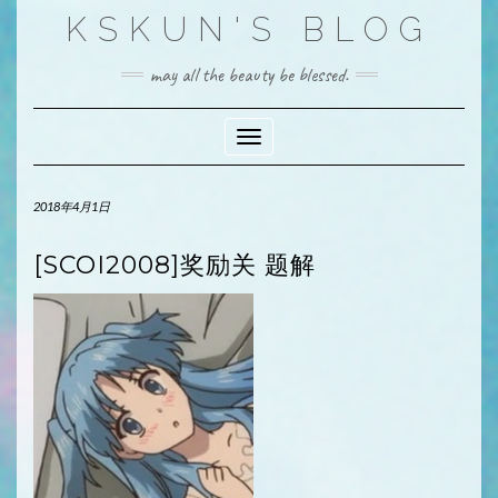
Skip
KSKUN'S BLOG
to
content
may all the beauty be blessed.
Toggle Navigation
2018年4月1日
[SCOI2008]奖励关 题解