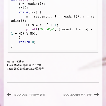
    T = readint();

    cal();

while
(T--) {

        n = readint(); l = readint(); r = re
adint();

        LL m = r - l + 
1
;

printf
(
"%lld\n"
, (lucas(n + m, m) - 
1
 + MO) % MO);

    }

return
0
;

Author:
KSkun
Filed Under:
题解
,
算法
,
BZOJ
Tags:
数论
,
计数
,
Lucas定理
,
数学
[SDOI2015]序列统计 题解
[SCOI2008]奖励关 题解