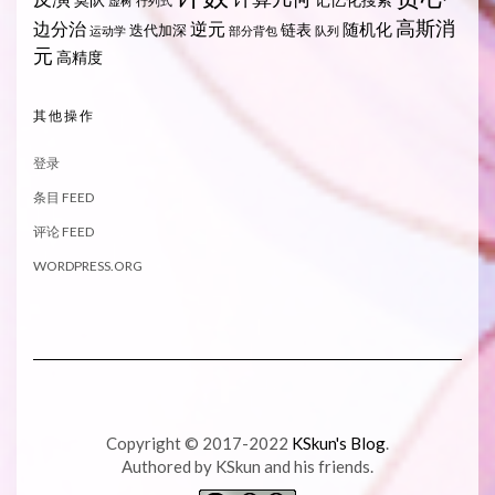
虚树
行列式
高斯消
边分治
逆元
随机化
链表
迭代加深
运动学
部分背包
队列
元
高精度
其他操作
登录
条目 FEED
评论 FEED
WORDPRESS.ORG
Copyright © 2017-2022
KSkun's Blog
.
Authored by KSkun and his friends.