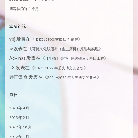
博客挂的这几个月
近期评论
ybj
发表在《
》
[BZOJ3900]交换茸角 题解
发表在《
》
W
可持久化线段树（含主席树）原理与实现
Advinas
发表在《
》
【生物】高中生物选修三：基因工程
LX
发表在《
》
2021~2022 年丢失博文的备份
静曰复命
发表在《
》
2021~2022 年丢失博文的备份
归档
2023 年 4 月
2023 年 2 月
2022 年 10 月
2022 年 1 月