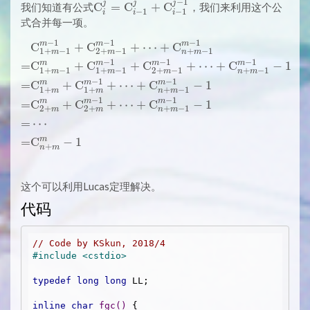
−
1
\mathrm{C}_{i+
j
j
j
\mathrm{C}_i^j
C
=
C
+
C
我们知道有公式
，我们来利用这个公
−
1
−
1
i
i
i
1}^{m-1}
=
式合并每一项。
\mathrm{C}_{i-
−
1
−
1
−
1
m
m
m
C
+
C
+
⋯
+
C
\begin{aligned} & \math
1}^j +
1
+
−
1
2
+
−
1
+
−
1
m
m
n
m
\mathrm{C}_{i-
−
1
−
1
−
1
m
m
m
m
=
C
+
C
+
C
+
⋯
+
C
−
1
1
+
−
1
1
+
−
1
2
+
−
1
+
−
1
m
m
m
n
m
1}^{j-1}
−
1
−
1
m
m
m
=
C
+
C
+
⋯
+
C
−
1
1
+
1
+
+
−
1
m
m
n
m
−
1
−
1
m
m
m
=
C
+
C
+
⋯
+
C
−
1
2
+
2
+
+
−
1
m
m
n
m
=
⋯
m
=
C
−
1
+
n
m
这个可以利用Lucas定理解决。
代码
// Code by KSkun, 2018/4
#
include
<cstdio>
typedef
long
long
 LL;

inline
char
fgc
()
{
