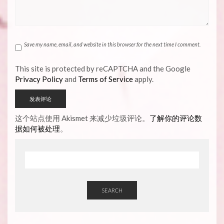
Save my name, email, and website in this browser for the next time I comment.
This site is protected by reCAPTCHA and the Google
Privacy Policy
and
Terms of Service
apply.
这个站点使用 Akismet 来减少垃圾评论。
了解你的评论数
据如何被处理
。
SEARCH