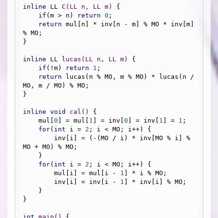
inline
 LL 
C
(LL n, LL m)
{

if
(m > n) 
return
0
;

return
 mul[n] * inv[n - m] % MO * inv[m] 
% MO;

}

inline
 LL 
lucas
(LL n, LL m)
{

if
(!m) 
return
1
;

return
 lucas(n % MO, m % MO) * lucas(n / 
MO, m / MO) % MO;

}

inline
void
cal
()
{

    mul[
0
] = mul[
1
] = inv[
0
] = inv[
1
] = 
1
;

for
(
int
 i = 
2
; i < MO; i++) {

        inv[i] = (-(MO / i) * inv[MO % i] % 
MO + MO) % MO;

    }

for
(
int
 i = 
2
; i < MO; i++) {

        mul[i] = mul[i - 
1
] * i % MO;

        inv[i] = inv[i - 
1
] * inv[i] % MO;

    }

}

int
main
()
{
