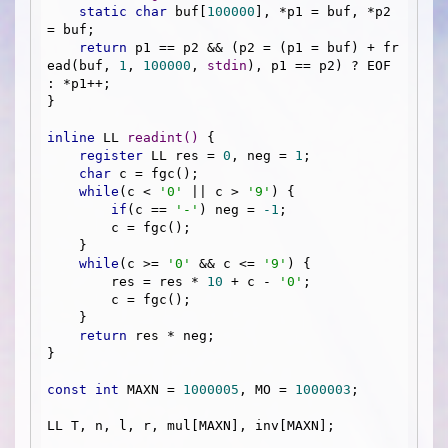
static
char
 buf[
100000
], *p1 = buf, *p2 
= buf;

return
 p1 == p2 && (p2 = (p1 = buf) + fr
ead(buf, 
1
, 
100000
, 
stdin
), p1 == p2) ? EOF 
: *p1++;

}

inline
 LL 
readint
()
{

register
 LL res = 
0
, neg = 
1
;

char
 c = fgc();

while
(c < 
'0'
 || c > 
'9'
) {

if
(c == 
'-'
) neg = 
-1
;

        c = fgc();

    }

while
(c >= 
'0'
 && c <= 
'9'
) {

        res = res * 
10
 + c - 
'0'
;

        c = fgc();

    }

return
 res * neg;

}

const
int
 MAXN = 
1000005
, MO = 
1000003
;

LL T, n, l, r, mul[MAXN], inv[MAXN];
