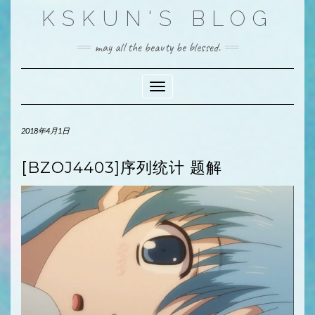
Skip
KSKUN'S BLOG
to
content
may all the beauty be blessed.
Toggle Navigation
2018年4月1日
[BZOJ4403]序列统计 题解