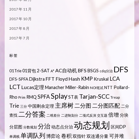
2017 年 11 月
2017 年 10 月
2017 年 8 月
2017 年 7 月
标签
DFS
AC自动机
BFS
01背包
2-SAT
BSGS
01Trie
A*
cdq分治
LCA
KMP
FFT
Hash
Floyd
Dijkstra
Kruskal
DFS-SPFA
LCT
Lucas定理
Manacher
Miller-Rabin
Pollard-
NTT
NOI笔试
Splay
Tarjan-SCC
SPFA
Rho
RMQ
ST表
Prim
Treap
主席树
Trie
二分图
二分图匹配
中国剩余定理
二分
三分
二分答案
倍增
分块
查找
二维差分
二进制划分
二项式反演
交互题
动态规划
分治
分层图
动态点分治
区间DP
分数规划
单调队列
卷积
可并堆
博弈论
双指针
双连通分量
单调栈