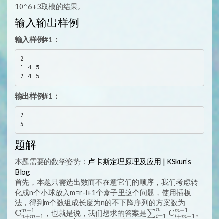
10^6+3取模的结果。
输入输出样例
输入样例#1：
2

1 4 5

输出样例#1：
2

题解
本题需要的数学姿势：
卢卡斯定理原理及应用 | KSkun’s
Blog
首先，本题只需选出数而不在意它们的顺序，我们考虑转
化成n个小球放入m=r-l+1个盒子里这个问题，使用插板
\mathr
法，得到m个数组成长度为n的不下降序列的方案数为
−
1
−
1
n
m
m
C
\sum_{i=1}^n
C
1}^{m-1
，也就是说，我们想求的答案是
∑
。
+
−
1
+
−
1
=
1
n
m
i
m
i