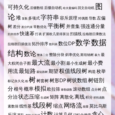
图
可持久化
后缀自动机
后缀数组
回文自动机
哈夫曼编码
论
字符串
堆
容斥原理
左偏
多项式
导数
对偶图
复数
平衡树
强连通分量
树
并查集
差分
常数优化
差分约束
快速幂
扫描线
打表
扩展欧几里得算法
拉格朗日乘数法
归并排序
数据
数学
数位DP
拓扑排序
拉格朗日插值法
散列表
结构
数论
整除分块
最
斜率优化
斯坦纳树
整体二分
暴力
最大流
最小费
最小割
最小生成树
大权闭合子图
最短路
权值线段树
用流
期望
枚举
构造
最短路树
树
树状数组
树链剖
树形DP
树套树
标记永久化
栈
模拟
分
概率
点
根号
欧拉筛
滚动数组
点分树
泰勒级数
状态压缩
离线
分治
矩阵
离散化
积分
生成树
积性函数
线段树
网络流
缩点
莫比乌斯
线性基
素数筛
能量
计数
贪心
计算几何
反演
莫队
记忆化搜索