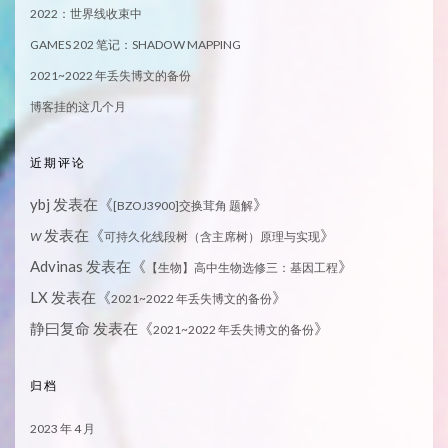
2022：世界线收束中
GAMES 202 笔记：SHADOW MAPPING
2021~2022 年丢失博文的备份
博客挂的这几个月
近期评论
ybj
发表在《
》
[BZOJ3900]交换茸角 题解
发表在《
》
W
可持久化线段树（含主席树）原理与实现
Advinas
发表在《
》
【生物】高中生物选修三：基因工程
LX
发表在《
》
2021~2022 年丢失博文的备份
静曰复命
发表在《
》
2021~2022 年丢失博文的备份
归档
2023 年 4 月