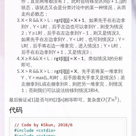
作，直至两堆都没有了。此时会转移至区间[i + 1, j]的
状态，该状态又会是分类讨论中的某一种情况，从而
走向必败态；
X < R && X > L：
rgt[i][j] = X + 1
。如果先手在右边拿
到Y，Y < L时，后手左边也可以拿到Y，则变为情况
2；Y ≥ L时，后手在左边拿到Y – 1，则又是情况3。
如果先手在左边拿到Y，Y < L时，也可到情况2；Y =
L时，后手将右边一堆拿完，进入情况1；Y > L时，
后手在右边拿到Y + 1，又是情况3；
X ≥ R && X < L：
rgt[i][j] = X – 1
。类似情况3的分析
即可。
X > R && X > L：
rgt[i][j] = X
。先手若将某一堆拿到
Y，Y > max(L, R)时，后手跟着先手拿又是情况5；若
左侧拿到L或右侧拿到R，则把另一堆拿完，到情况
1；否则我们可以设法转移到情况3和4。
2
O(Tn^2)
(
)
最后验证a[1]是否与lft[2][n]相等即可。复杂度
。
O
T
n
代码
// Code by KSkun, 2018/6
#
include
<cstdio>
#
include
<cctype>