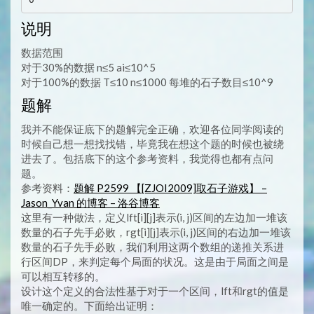
说明
数据范围
对于30%的数据 n≤5 ai≤10^5
对于100%的数据 T≤10 n≤1000 每堆的石子数目≤10^9
题解
我并不能保证底下的题解完全正确，欢迎各位同学阅读的
时候自己想一想找找错，毕竟我在想这个题的时候也被绕
进去了。包括底下的这个参考资料，我觉得也都有点问
题。
参考资料：
题解 P2599 【[ZJOI2009]取石子游戏】 –
Jason_Yvan 的博客 – 洛谷博客
这里有一种做法，定义lft[i][j]表示(i, j)区间的左边加一堆该
数量的石子先手必败，rgt[i][j]表示(i, j)区间的右边加一堆该
数量的石子先手必败，我们利用这两个数组的递推关系进
行区间DP，来判定每个局面的状况。这是由于局面之间是
可以相互转移的。
设计这个定义的合法性基于对于一个区间，lft和rgt的值是
唯一确定的。下面给出证明：