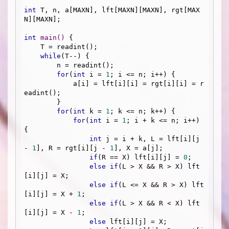
int
 T, n, a[MAXN], lft[MAXN][MAXN], rgt[MAX
N][MAXN];

int
main
()
{

    T = readint();

while
(T--) {

        n = readint();

for
(
int
 i = 
1
; i <= n; i++) {

            a[i] = lft[i][i] = rgt[i][i] = r
eadint();

        }

for
(
int
 k = 
1
; k <= n; k++) {

for
(
int
 i = 
1
; i + k <= n; i++) 
{

int
 j = i + k, L = lft[i][j 
- 
1
], R = rgt[i][j - 
1
], X = a[j];

if
(R == X) lft[i][j] = 
0
;

else
if
(L > X && R > X) lft
[i][j] = X;

else
if
(L <= X && R > X) lft
[i][j] = X + 
1
;

else
if
(L > X && R < X) lft
[i][j] = X - 
1
;

else
 lft[i][j] = X;
