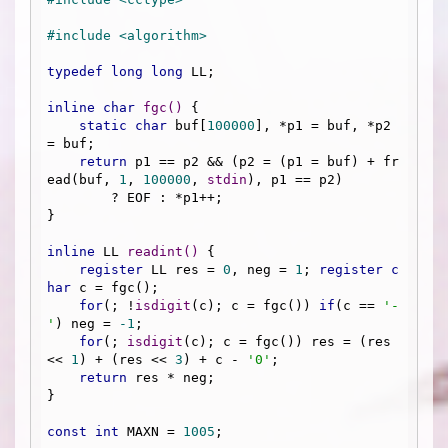
#
include
<algorithm>
typedef
long
long
 LL;

inline
char
fgc
()
{

static
char
 buf[
100000
], *p1 = buf, *p2 
= buf;

return
 p1 == p2 && (p2 = (p1 = buf) + fr
ead(buf, 
1
, 
100000
, 
stdin
), p1 == p2)

        ? EOF : *p1++;

}

inline
 LL 
readint
()
{

register
 LL res = 
0
, neg = 
1
; 
register
c
har
 c = fgc();

for
(; !
isdigit
(c); c = fgc()) 
if
(c == 
'-
'
) neg = 
-1
;

for
(; 
isdigit
(c); c = fgc()) res = (res 
<< 
1
) + (res << 
3
) + c - 
'0'
;

return
 res * neg;

}

const
int
 MAXN = 
1005
;
