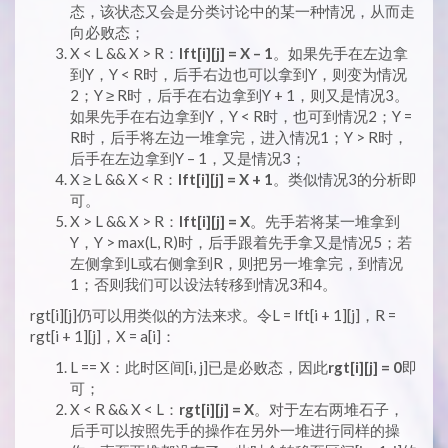
态，该状态又会是分类讨论中的某一种情况，从而走
向必败态；
X < L && X > R：
lft[i][j] = X – 1
。如果先手在左边拿
到Y，Y < R时，后手右边也可以拿到Y，则变为情况
2；Y ≥ R时，后手在右边拿到Y + 1，则又是情况3。
如果先手在右边拿到Y，Y < R时，也可到情况2；Y =
R时，后手将左边一堆拿完，进入情况1；Y > R时，
后手在左边拿到Y – 1，又是情况3；
X ≥ L && X < R：
lft[i][j] = X + 1
。类似情况3的分析即
可。
X > L && X > R：
lft[i][j] = X
。先手若将某一堆拿到
Y，Y > max(L, R)时，后手跟着先手拿又是情况5；若
左侧拿到L或右侧拿到R，则把另一堆拿完，到情况
1；否则我们可以设法转移到情况3和4。
rgt[i][j]仍可以用类似的方法来求。令L = lft[i + 1][j]，R =
rgt[i + 1][j]，X = a[i]：
L == X：此时区间[i, j]已是必败态，因此
rgt[i][j] = 0
即
可；
X < R && X < L：
rgt[i][j] = X
。对于左右两堆石子，
后手可以按照先手的操作在另外一堆进行同样的操