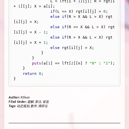
                L = lft[i + 
1
][j]; R = rgt[i 
+ 
1
][j]; X = a[i];

if
(L == X) rgt[i][j] = 
0
;

else
if
(R > X && L > X) rgt
[i][j] = X;

else
if
(R <= X && L > X) rgt
[i][j] = X - 
1
;

else
if
(R > X && L < X) rgt
[i][j] = X + 
1
;

else
 rgt[i][j] = X;

            }

        }

puts
(a[
1
] == lft[
2
][n] ? 
"0"
 : 
"1"
);

    }

return
0
;

Author:
KSkun
Filed Under:
题解
,
算法
,
省选
Tags:
动态规划
,
数学
,
博弈论