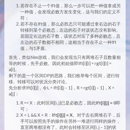
若存在不止一个lft值，那么一步可以把一种值拿成另
一种值，会发现必败方发生变化，这与我们的定义不
符；
若不存在lft值，那么必胜态只可能通过拿右边的石子
转移到某个必败态，左边的石子对该状态没有影响。
若固定右边的石子数，该状态对应了多种必败态，且
左边的石子数都不相同，这相当于存在不止一种lft
值，与1矛盾。
首先，类似Nim游戏，我们会发现当只有两堆石子且数量相
等的时候，先手必败。因此初始值即lft[i][i] = rgt[i][i] =
a[i]。
剩下的是一个区间DP的思路，我们枚举每个区间，进行转
移。转移可以对状况分类讨论。
先分析求lft[i][j]，令L = lft[i][j – 1]，R = rgt[i][j – 1]，X =
a[j]：
R == X：此时区间[i, j]已是必败态，因此
lft[i][j] = 0
即
可；
X < L && X < R：
lft[i][j] = X
。对于左右两堆石子，后
手可以按照先手的操作在另外一堆进行同样的操作，
直至两堆都没有了。此时会转移至区间[i, j – 1]的状