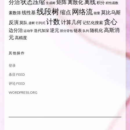
状态压缩
离线
分治
矩阵
离散化
积分
生成树
积性函数
线段树
网络流
缩点
莫比乌斯
线性基
素数筛
能量
计数
贪心
计算几何
反演
莫队
记忆化搜索
虚树
行列式
高斯消
边分治
逆元
随机化
链表
迭代加深
运动学
部分背包
队列
元
高精度
其他操作
登录
条目 FEED
评论 FEED
WORDPRESS.ORG