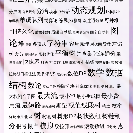
分块
查找
二维差分
二进制划分
二项式反演
交互题
动态规划
分治
分层图
动态点分治
区间DP
分数规划
单调队列
卷积
可并堆
博弈论
双指针
双连通分量
单调栈
图
可持久化
后缀自动机
后缀数组
回文自动机
哈夫曼编码
论
字符串
堆
容斥原理
左偏
多项式
导数
对偶图
复数
平衡树
强连通分量
树
并查集
差分
常数优化
差分约束
快速幂
扫描线
打表
扩展欧几里得算法
拉格朗日乘数法
归并排序
数据
数学
数位DP
拓扑排序
拉格朗日插值法
散列表
结构
数论
整除分块
最
斜率优化
斯坦纳树
整体二分
暴力
最大流
最小费
最小割
最小生成树
大权闭合子图
最短路
权值线段树
用流
期望
枚举
构造
最短路树
树
树状数组
树链剖
树形DP
树套树
标记永久化
栈
模拟
分
概率
点
根号
欧拉筛
滚动数组
点分树
泰勒级数