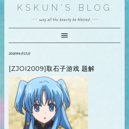
Skip
KSKUN'S BLOG
to
content
may all the beauty be blessed.
Toggle Navigation
2018年6月15日
[ZJOI2009]取石子游戏 题解