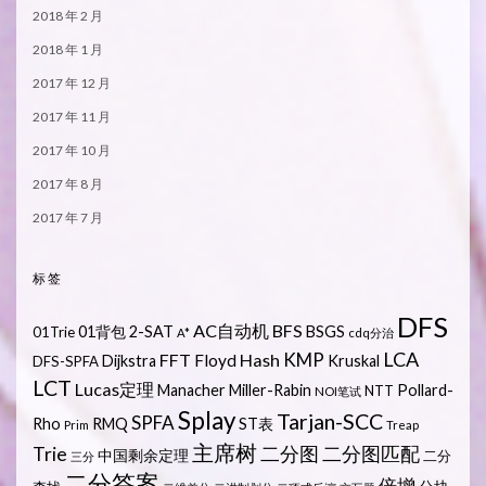
2018 年 2 月
2018 年 1 月
2017 年 12 月
2017 年 11 月
2017 年 10 月
2017 年 8 月
2017 年 7 月
标签
DFS
AC自动机
BFS
01背包
2-SAT
BSGS
01Trie
A*
cdq分治
LCA
KMP
FFT
Hash
Floyd
Dijkstra
Kruskal
DFS-SPFA
LCT
Lucas定理
Manacher
Miller-Rabin
Pollard-
NTT
NOI笔试
Splay
Tarjan-SCC
SPFA
Rho
RMQ
ST表
Prim
Treap
主席树
Trie
二分图
二分图匹配
中国剩余定理
二分
三分
二分答案
倍增