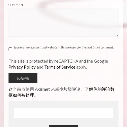
COMMENT
Save my name, email, and website in this browser for the next time I comment.
This site is protected by reCAPTCHA and the Google
Privacy Policy
and
Terms of Service
apply.
这个站点使用 Akismet 来减少垃圾评论。
了解你的评论数
据如何被处理
。