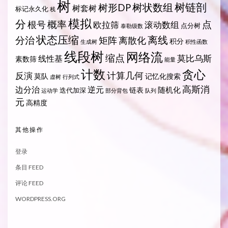
树
树状数组
树链剖
树形DP
树套树
标记永久化
栈
模拟
分
概率
点
根号
欧拉筛
滚动数组
点分树
泰勒级数
状态压缩
离线
分治
矩阵
离散化
积分
生成树
积性函数
线段树
网络流
缩点
莫比乌斯
线性基
素数筛
能量
计数
贪心
计算几何
反演
莫队
记忆化搜索
虚树
行列式
高斯消
边分治
逆元
随机化
链表
迭代加深
运动学
部分背包
队列
元
高精度
其他操作
登录
条目 FEED
评论 FEED
WORDPRESS.ORG