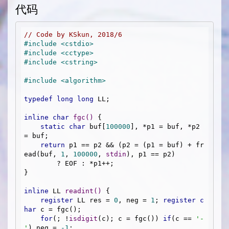
\log
代码
n)
// Code by KSkun, 2018/6
#
include
<cstdio>
#
include
<cctype>
#
include
<cstring>
#
include
<algorithm>
typedef
long
long
 LL;

inline
char
fgc
()
{

static
char
 buf[
100000
], *p1 = buf, *p2 
= buf;

return
 p1 == p2 && (p2 = (p1 = buf) + fr
ead(buf, 
1
, 
100000
, 
stdin
), p1 == p2)

        ? EOF : *p1++;

}

inline
 LL 
readint
()
{

register
 LL res = 
0
, neg = 
1
; 
register
c
har
 c = fgc();

for
(; !
isdigit
(c); c = fgc()) 
if
(c == 
'-
'
) neg = 
-1
;
