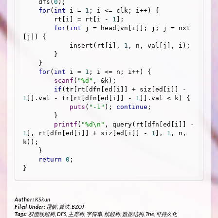
    dfs(
0
);

for
(
int
 i = 
1
; i <= clk; i++) {

        rt[i] = rt[i - 
1
];

for
(
int
 j = head[vn[i]]; j; j = nxt
[j]) {

            insert(rt[i], 
1
, n, val[j], i);

        }

    }

for
(
int
 i = 
1
; i <= n; i++) {

scanf
(
"%d"
, &k);

if
(tr[rt[dfn[ed[i]] + siz[ed[i]] - 
1
]].val - tr[rt[dfn[ed[i]] - 
1
]].val < k) {

puts
(
"-1"
); 
continue
;

        }

printf
(
"%d\n"
, query(rt[dfn[ed[i]] - 
1
], rt[dfn[ed[i]] + siz[ed[i]] - 
1
], 
1
, n, 
k));

    }

return
0
;

Author:
KSkun
Filed Under:
题解
,
算法
,
BZOJ
Tags:
权值线段树
,
DFS
,
主席树
,
字符串
,
线段树
,
数据结构
,
Trie
,
可持久化