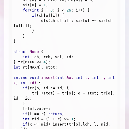
    siz[u] = 
1
;

for
(
int
 i = 
0
; i < 
26
; i++) {

if
(ch[u][i]) {

            dfs(ch[u][i]); siz[u] += siz[ch
[u][i]];

        }

    }

}

struct
Node
 {
int
 lch, rch, val, id;

} tr[MAXN << 
4
int
 rt[MAXN], stot;

inline
void
insert
(
int
 &o, 
int
 l, 
int
 r, 
int
x, 
int
 id)
{

if
(tr[o].id != id) {

        tr[++stot] = tr[o]; o = stot; tr[o].
id = id;

    }

    tr[o].val++;

if
(l == r) 
return
;

int
 mid = (l + r) >> 
1
;

if
(x <= mid) insert(tr[o].lch, l, mid, 