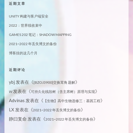
近期文章
UNITY 构建与客户端安全
2022：世界线收束中
GAMES 202 笔记：SHADOW MAPPING
2021~2022 年丢失博文的备份
博客挂的这几个月
近期评论
ybj
发表在《
》
[BZOJ3900]交换茸角 题解
发表在《
》
W
可持久化线段树（含主席树）原理与实现
Advinas
发表在《
》
【生物】高中生物选修三：基因工程
LX
发表在《
》
2021~2022 年丢失博文的备份
静曰复命
发表在《
》
2021~2022 年丢失博文的备份