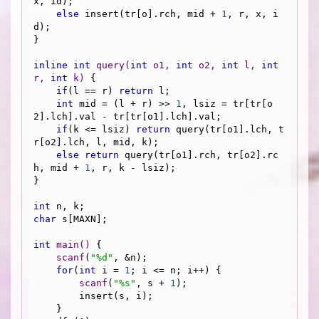
x, id);

else
 insert(tr[o].rch, mid + 
1
, r, x, i
d);

}

inline
int
query
(
int
 o1, 
int
 o2, 
int
 l, 
int
r, 
int
 k)
{

if
(l == r) 
return
 l;

int
 mid = (l + r) >> 
1
, lsiz = tr[tr[o
2].lch].val - tr[tr[o1].lch].val;

if
(k <= lsiz) 
return
 query(tr[o1].lch, t
r[o2].lch, l, mid, k);

else
return
 query(tr[o1].rch, tr[o2].rc
h, mid + 
1
, r, k - lsiz);

}

int
char
 s[MAXN];

int
main
()
{

scanf
(
"%d"
, &n);

for
(
int
 i = 
1
; i <= n; i++) {

scanf
(
"%s"
, s + 
1
);

        insert(s, i);

    }
