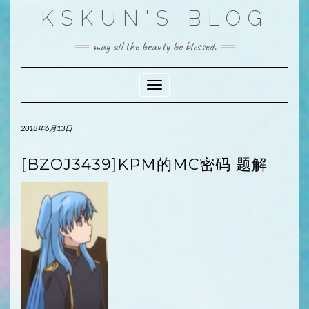
Skip
KSKUN'S BLOG
to
content
may all the beauty be blessed.
Toggle Navigation
2018年6月13日
[BZOJ3439]KPM的MC密码 题解