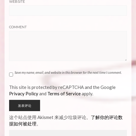
WEBSITE
COMMENT
Save my name, email, and website in this browser for the next time I comment.
This site is protected by reCAPTCHA and the Google
Privacy Policy
and
Terms of Service
apply.
这个站点使用 Akismet 来减少垃圾评论。
了解你的评论数
据如何被处理
。