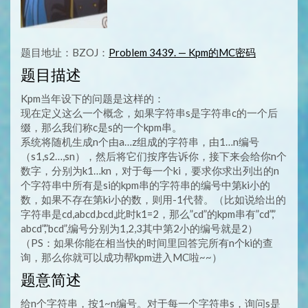
题目地址：BZOJ：
Problem 3439. — Kpm的MC密码
题目描述
Kpm当年设下的问题是这样的：
现在定义这么一个概念，如果字符串s是字符串c的一个后
缀，那么我们称c是s的一个kpm串。
系统将随机生成n个由a…z组成的字符串，由1…n编号
（s1,s2…,sn），然后将它们按序告诉你，接下来会给你n个
数字，分别为k1…kn，对于每一个ki，要求你求出列出的n
个字符串中所有是si的kpm串的字符串的编号中第ki小的
数，如果不存在第ki小的数，则用-1代替。（比如说给出的
字符串是cd,abcd,bcd,此时k1=2，那么”cd”的kpm串有”cd”,”
abcd”,”bcd”,编号分别为1,2,3其中第2小的编号就是2）
（PS：如果你能在相当快的时间里回答完所有n个ki的查
询，那么你就可以成功帮kpm进入MC啦~~）
题意简述
给n个字符串，按1~n编号。对于每一个字符串s，询问s是