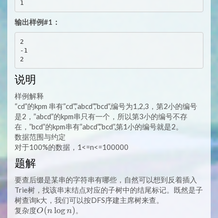
输出样例#1：
2

-1

说明
样例解释
“cd”的kpm 串有”cd”,”abcd”,”bcd”,编号为1,2,3，第2小的编号
是2，”abcd”的kpm串只有一个，所以第3小的编号不存
在，”bcd”的kpm串有”abcd”,”bcd”,第1小的编号就是2。
数据范围与约定
对于100%的数据，1<=n<=100000
题解
要查后缀是某串的字符串有哪些，自然可以想到反着插入
Trie树，找该串末结点对应的子树中的结尾标记。既然是子
树查询k大，我们可以按DFS序建主席树来查。
O(n
(
l
o
g
)
复杂度
。
O
n
n