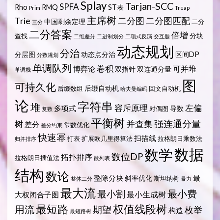
Splay
Tarjan-SCC
SPFA
Rho
RMQ
ST表
Prim
Treap
主席树
Trie
二分图
二分图匹配
中国剩余定理
二分
三分
二分答案
倍增
分块
查找
二维差分
二进制划分
二项式反演
交互题
动态规划
分治
分层图
动态点分治
区间DP
分数规划
单调队列
卷积
可并堆
博弈论
双指针
双连通分量
单调栈
图
可持久化
后缀自动机
后缀数组
回文自动机
哈夫曼编码
论
字符串
堆
容斥原理
左偏
多项式
导数
对偶图
复数
平衡树
强连通分量
树
并查集
差分
常数优化
差分约束
快速幂
扫描线
打表
扩展欧几里得算法
拉格朗日乘数法
归并排序
数据
数学
数位DP
拓扑排序
拉格朗日插值法
散列表
结构
数论
整除分块
最
斜率优化
斯坦纳树
整体二分
暴力
最大流
最小费
最小割
最小生成树
大权闭合子图
最短路
权值线段树
用流
期望
枚举
构造
最短路树