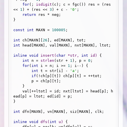
for
(; 
isdigit
(c); c = fgc()) res = (res 
<< 
1
) + (res << 
3
) + c - 
'0'
;

return
 res * neg;

}

const
int
 MAXN = 
100005
;

int
 ch[MAXN][
26
int
 head[MAXN], val[MAXN], nxt[MAXN], ltot;

inline
void
insert
(
char
 *str, 
int
 id)
{

int
 n = 
strlen
(str + 
1
), p = 
0
;

for
(
int
 i = n; i >= 
1
; i--) {

int
 t = str[i] - 
'a'
;

if
(!ch[p][t]) ch[p][t] = ++tot;

        p = ch[p][t];

    }

    val[++ltot] = id; nxt[ltot] = head[p]; h
ead[p] = ltot; ed[id] = p;

}

int
 dfn[MAXN], vn[MAXN], siz[MAXN], clk;

inline
void
dfs
(
int
 u)
{

    dfn[u] = ++clk; vn[dfn[u]] = u;
