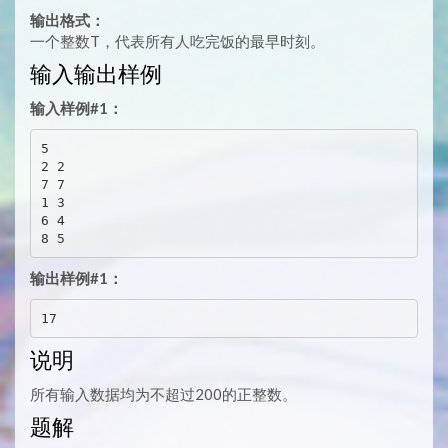
输出格式：
一个整数T，代表所有人吃完饭的最早时刻。
输入输出样例
输入样例#1：
5

2 2

7 7

1 3

6 4

输出样例#1：
说明
所有输入数据均为不超过200的正整数。
题解