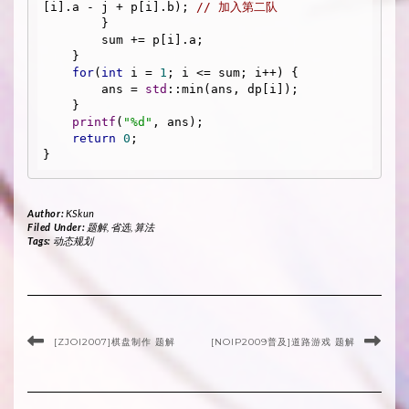
[i].a - j + p[i].b); 
// 加入第二队 
        }

        sum += p[i].a;

    }

for
(
int
 i = 
1
; i <= sum; i++) {

        ans = 
std
::min(ans, dp[i]);

    }

printf
(
"%d"
, ans);

return
0
;

Author:
KSkun
Filed Under:
题解
,
省选
,
算法
Tags:
动态规划
[ZJOI2007]棋盘制作 题解
[NOIP2009普及]道路游戏 题解