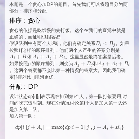
本题是一个贪心加DP的题目。首先我们可以将题目分为两
部分：排序和分配。
排序：贪心
贪心的依据是吃饭慢的先打饭。这个在我们的直觉中就是
正确的，而证明也很容易。
B_i
<
假设队列中有两个人i和j，他们有确定关系
。如果
B
B
i
j
<
A_i
按照i j这样的顺序排列，他们两个人产生的答案分别是
B_j
+
A_i
+
+
+
和
。这里显然最终答案是后者。
A
B
A
A
B
i
i
i
j
j
+
B_i
A_j
+
A_j
+
+
如果按照j i的顺序排列，则变为
和
A
B
A
A
B
j
j
j
i
i
A_j
+
+
。这两个答案都不会比第一种情况的答案大。因此我们确
+
B_j
A_i
定j i排列比i j排列更优。
B_j
+
分配：DP
B_i
设计状态dp[i][j]表示现在排到第i个人，第一队打饭要用j时
间的吃完饭时刻。现在分情况讨论第i个人是加入第一队还
是加入第二队。
加入第一队：
[
]
[
+
]
=
m
a
x
{
dp[i][j + A_i] = \max \{dp[i 
[
−
1
]
[
]
,
+
+
}
d
p
i
j
A
d
p
i
j
j
A
B
i
i
i