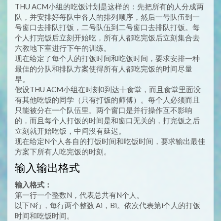
THU ACM小组的吃饭计划是这样的：先把所有的人分成两
队，并安排好每队中各人的排列顺序，然后一号队伍到一
号窗口去排队打饭，二号队伍到二号窗口去排队打饭。每
个人打完饭后立刻开始吃，所有人都吃完饭后立刻集合去
六教地下室进行下午的训练。
现在给定了每个人的打饭时间和吃饭时间，要求安排一种
最佳的分队和排队方案使得所有人都吃完饭的时间尽量
早。
假设THU ACM小组在时刻0到达十食堂，而且食堂里面没
有其他吃饭的同学（只有打饭的师傅）。每个人必须而且
只能被分在一个队伍里。两个窗口是并行操作互不影响
的，而且每个人打饭的时间是和窗口无关的，打完饭之后
立刻就开始吃饭，中间没有延迟。
现在给定N个人各自的打饭时间和吃饭时间，要求输出最佳
方案下所有人吃完饭的时刻。
输入输出格式
输入格式：
第一行一个整数N，代表总共有N个人。
以下N行，每行两个整数 Ai，Bi。依次代表第i个人的打饭
时间和吃饭时间。