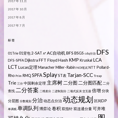
2017 年 11 月
2017 年 10 月
2017 年 8 月
2017 年 7 月
标签
DFS
AC自动机
BFS
01背包
2-SAT
BSGS
01Trie
A*
cdq分治
LCA
KMP
FFT
Hash
Floyd
Dijkstra
Kruskal
DFS-SPFA
LCT
Lucas定理
Manacher
Miller-Rabin
Pollard-
NTT
NOI笔试
Splay
Tarjan-SCC
SPFA
Rho
RMQ
ST表
Prim
Treap
主席树
Trie
二分图
二分图匹配
中国剩余定理
二分
三分
二分答案
倍增
分块
查找
二维差分
二进制划分
二项式反演
交互题
动态规划
分治
分层图
动态点分治
区间DP
分数规划
单调队列
卷积
可并堆
博弈论
双指针
双连通分量
单调栈
图