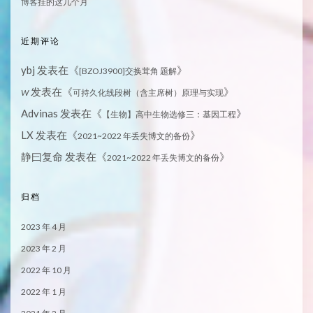
博客挂的这几个月
近期评论
ybj
发表在《
》
[BZOJ3900]交换茸角 题解
发表在《
》
W
可持久化线段树（含主席树）原理与实现
Advinas
发表在《
》
【生物】高中生物选修三：基因工程
LX
发表在《
》
2021~2022 年丢失博文的备份
静曰复命
发表在《
》
2021~2022 年丢失博文的备份
归档
2023 年 4 月
2023 年 2 月
2022 年 10 月
2022 年 1 月