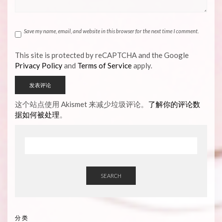
Save my name, email, and website in this browser for the next time I comment.
This site is protected by reCAPTCHA and the Google
Privacy Policy
and
Terms of Service
apply.
这个站点使用 Akismet 来减少垃圾评论。
了解你的评论数
据如何被处理
。
SEARCH
分类