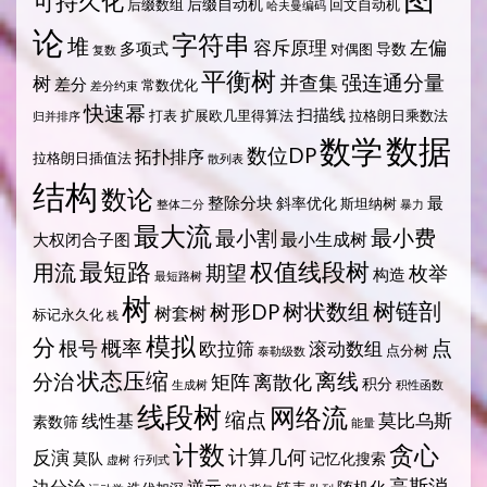
可持久化
后缀自动机
后缀数组
回文自动机
哈夫曼编码
论
字符串
堆
容斥原理
左偏
多项式
导数
对偶图
复数
平衡树
强连通分量
树
并查集
差分
常数优化
差分约束
快速幂
扫描线
打表
扩展欧几里得算法
拉格朗日乘数法
归并排序
数据
数学
数位DP
拓扑排序
拉格朗日插值法
散列表
结构
数论
整除分块
最
斜率优化
斯坦纳树
整体二分
暴力
最大流
最小费
最小割
最小生成树
大权闭合子图
最短路
权值线段树
用流
期望
枚举
构造
最短路树
树
树状数组
树链剖
树形DP
树套树
标记永久化
栈
模拟
分
概率
点
根号
欧拉筛
滚动数组
点分树
泰勒级数
状态压缩
离线
分治
矩阵
离散化
积分
生成树
积性函数
线段树
网络流
缩点
莫比乌斯
线性基
素数筛
能量
计数
贪心
计算几何
反演
莫队
记忆化搜索
虚树
行列式
高斯消
边分治
逆元