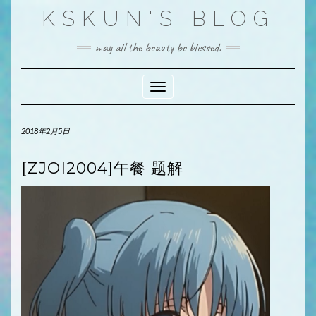
Skip
KSKUN'S BLOG
to
content
may all the beauty be blessed.
Toggle Navigation
2018年2月5日
[ZJOI2004]午餐 题解