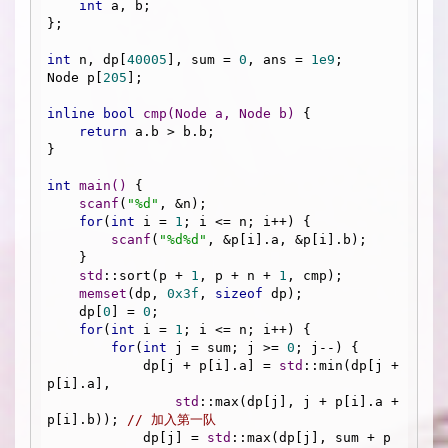
int
 a, b;

};

int
 n, dp[
40005
], sum = 
0
, ans = 
1e9
;

Node p[
205
];

inline
bool
cmp
(Node a, Node b)
{

return
 a.b > b.b;

}

int
main
()
{

scanf
(
"%d"
, &n);

for
(
int
 i = 
1
; i <= n; i++) {

scanf
(
"%d%d"
, &p[i].a, &p[i].b);

    }

std
::sort(p + 
1
, p + n + 
1
, cmp);

memset
(dp, 
0x3f
, 
sizeof
 dp);

    dp[
0
] = 
0
;

for
(
int
 i = 
1
; i <= n; i++) {

for
(
int
 j = sum; j >= 
0
; j--) {

            dp[j + p[i].a] = 
std
::min(dp[j + 
p[i].a], 

std
::max(dp[j], j + p[i].a + 
p[i].b)); 
// 加入第一队 
            dp[j] = 
std
::max(dp[j], sum + p