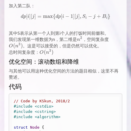
加入第二队：
[
]
[
]
=
m
a
x
{
[
−
dp[i][j] = \max \{dp[i - 1][j]
1
]
[
]
,
−
+
}
d
p
i
j
d
p
i
j
S
j
B
i
i
其中S表示从第一个人到第i个人的打饭时间前缀和。
2
n^2
O(n^3)
我们发现第一维数据为n，第二维是
，空间复杂度
n
3
(
)
。这是可以接受的，但是仍然可以优化。
O
n
3
O(n^3)
(
)
总时间复杂度：
O
n
优化空间：滚动数组和降维
与其他可以用这种优化空间的方法的题目相似，这里不再
赘述。
代码
// Code by KSkun, 2018/2
#
include
<cstdio>
#
include
<cstring>
#
include
<algorithm>
struct
Node
 {